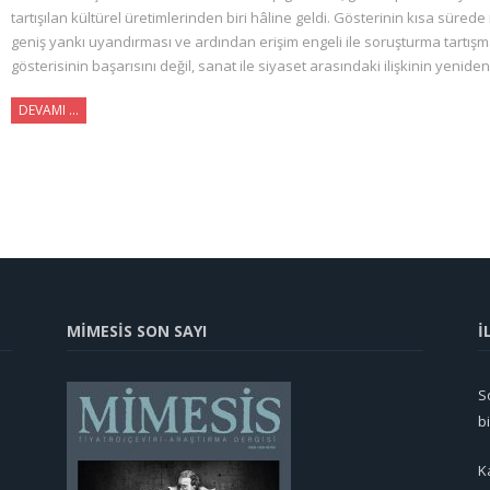
tartışılan kültürel üretimlerinden biri hâline geldi. Gösterinin kısa süre
geniş yankı uyandırması ve ardından erişim engeli ile soruşturma tartış
gösterisinin başarısını değil, sanat ile siyaset arasındaki ilişkinin yenide
DEVAMI ...
MİMESİS SON SAYI
İ
So
b
K