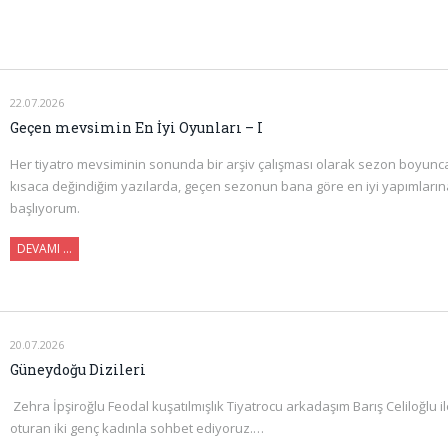
22.07.2026
Geçen mevsimin En İyi Oyunları – I
Her tiyatro mevsiminin sonunda bir arşiv çalışması olarak sezon boyunc
kısaca değindiğim yazılarda, geçen sezonun bana göre en iyi yapımlarına 
başlıyorum.
DEVAMI ...
20.07.2026
Güneydoğu Dizileri
Zehra İpşiroğlu Feodal kuşatılmışlık Tiyatrocu arkadaşım Barış Celiloğlu 
oturan iki genç kadınla sohbet ediyoruz.…