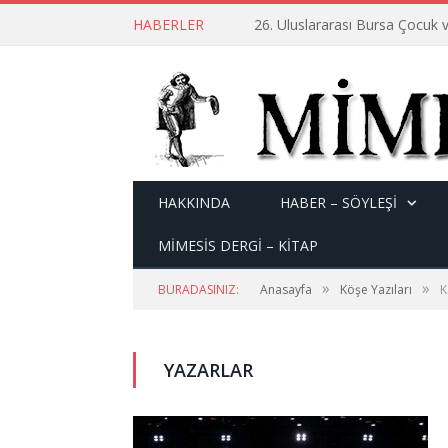
HABERLER
26. Uluslararası Bursa Çocuk v
HAKKINDA
HABER – SÖYLEŞI
MİMESİS DERGİ – KİTAP
»
»
BURADASINIZ:
Anasayfa
Köşe Yazıları
K
YAZARLAR