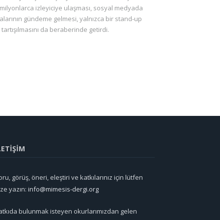
de milyonlarca izleyiciye ulaşması, sosyal medyada
malarının gündeme gelmesi, yalnızca bir stand-up
n tartışılmasını da beraberinde getirdi.
LETİŞİM
ru, görüş, öneri, eleştiri ve katkılarınız için lütfen
ize yazın:
info@mimesis-dergi.org
atkıda bulunmak isteyen okurlarımızdan gelen