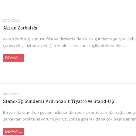
27.07.2026
Akran Zorbalığı
Akran zorbalığı konusu film ve dizilerde de sık sık gündeme geliyor. Zehi
çarpıcı eleştiriyi son izlediğim Adolescense adlı İngiliz dizisi veriyor.
DEVAMI ...
26.07.2026
Stand-Up Gündemi Ardından 1: Tiyatro ve Stand-Up
Bu yazıda stand-up gösteri üslubundan yola çıkarak aslında başka bir ş
gerçekten birlikte mi yorumluyoruz, yoksa giderek daha çok başkalarının
DEVAMI ...