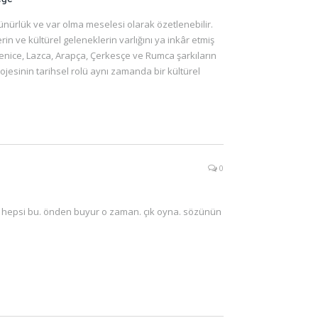
rünürlük ve var olma meselesi olarak özetlenebilir.
erin ve kültürel geleneklerin varlığını ya inkâr etmiş
menice, Lazca, Arapça, Çerkesçe ve Rumca şarkıların
jesinin tarihsel rolü aynı zamanda bir kültürel
0
 hepsi bu. önden buyur o zaman. çık oyna. sözünün