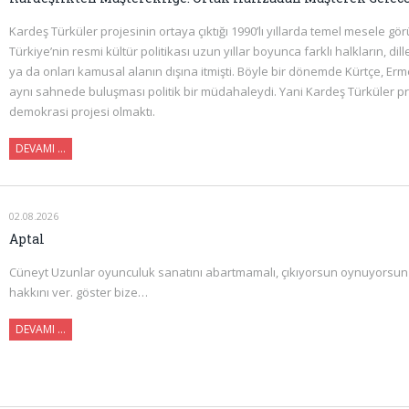
Kardeş Türküler projesinin ortaya çıktığı 1990’lı yıllarda temel mesele gö
Türkiye’nin resmi kültür politikası uzun yıllar boyunca farklı halkların, dill
ya da onları kamusal alanın dışına itmişti. Böyle bir dönemde Kürtçe, Er
aynı sahnede buluşması politik bir müdahaleydi. Yani Kardeş Türküler pro
demokrasi projesi olmaktı.
DEVAMI ...
02.08.2026
Aptal
Cüneyt Uzunlar oyunculuk sanatını abartmamalı, çıkıyorsun oynuyorsun
hakkını ver. göster bize…
DEVAMI …