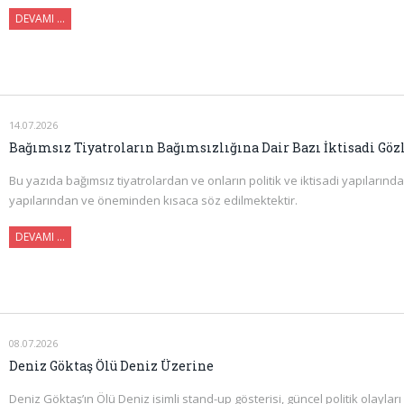
DEVAMI …
14.07.2026
Bağımsız Tiyatroların Bağımsızlığına Dair Bazı İktisadi Gö
Bu yazıda bağımsız tiyatrolardan ve onların politik ve iktisadi yapılarınd
yapılarından ve öneminden kısaca söz edilmektektir.
DEVAMI ...
08.07.2026
Deniz Göktaş Ölü Deniz Üzerine
Deniz Göktaş’ın Ölü Deniz isimli stand-up gösterisi, güncel politik olayl