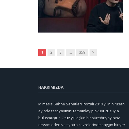
Sonraki
1
2
3
…
359
HAKKIMIZDA
Mimesis Sahne Sanatları Portali 2010 yılının Nisan
ayında test yayınını tamamlayıp okuyucusuyla
buluşmuştur. Otuz yılı aşkın bir süredir yayınına
devam eden ve tiyatro çevrelerinde saygın bir yer