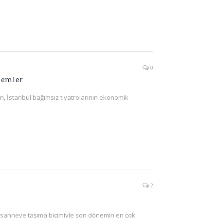
0
zlemler
an, İstanbul bağımsız tiyatrolarının ekonomik
2
arı sahneye taşıma biçimiyle son dönemin en çok