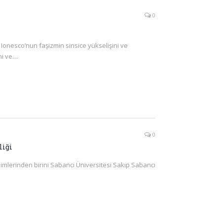
0
onesco’nun faşizmin sinsice yükselişini ve
ni ve…
0
liği
simlerinden birini Sabancı Üniversitesi Sakıp Sabancı