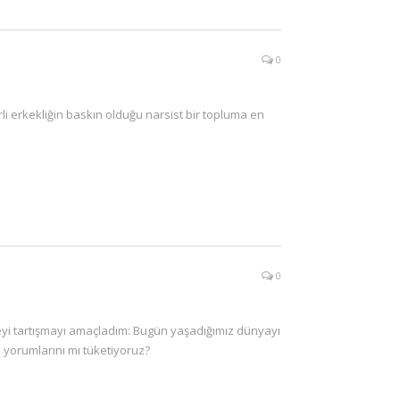
0
rli erkekliğin baskın olduğu narsist bir topluma en
0
eyi tartışmayı amaçladım: Bugün yaşadığımız dünyayı
 yorumlarını mı tüketiyoruz?