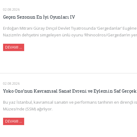
02.08.2026
Geçen Sezonun En İyi Oyunları IV
Erdoğan Mitrani Güray Dinçol Devlet Tiyatrosunda ‘Gergedanlar’ Eugène I
Nazizm’in dehşetini simgeleyen ünlü oyunu ‘Rhinocéros/Gergedan’ın ye
DEVAMI …
02.08.2026
Yoko Ono’nun Kavramsal Sanat Evreni ve Eylemin Saf Gerçek
Bu yaz İstanbul, kavramsal sanatın ve performans tarihinin en dirençli i
Müzesi’nde (SSM) ağırlıyor.
DEVAMI ...