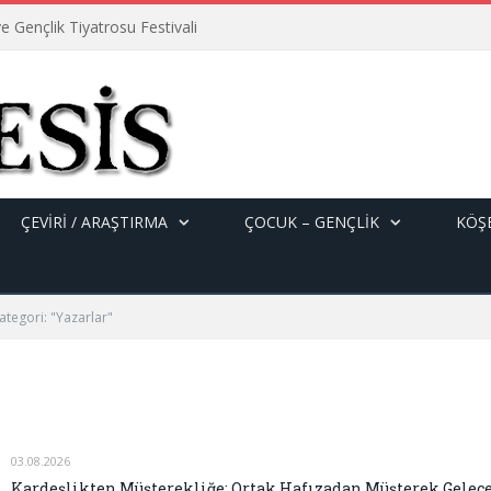
e Gençlik Tiyatrosu Festivali
ÇEVİRİ / ARAŞTIRMA
ÇOCUK – GENÇLIK
KÖŞE
ategori: "Yazarlar"
03.08.2026
Kardeşlikten Müşterekliğe: Ortak Hafızadan Müşterek Gelec