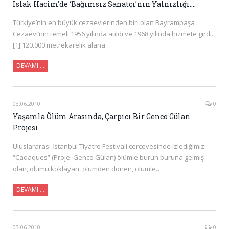
Islak Hacim’de ‘Bağımsız Sanatçı’nın Yalnızlığı….
Türkiye’nin en büyük cezaevlerinden biri olan Bayrampaşa
Cezaevi’nin temeli 1956 yılında atıldı ve 1968 yılında hizmete girdi.
[1] 120.000 metrekarelik alana…
DEVAMI …
03.06.2010
0
Yaşamla Ölüm Arasında, Çarpıcı Bir Genco Gülan
Projesi
Uluslararası İstanbul Tiyatro Festivali çerçevesinde izlediğimiz
“Cadaques” (Proje: Genco Gülan) ölümle burun buruna gelmiş
olan, ölümü koklayan, ölümden dönen, ölümle…
DEVAMI …
03.06.2010
0