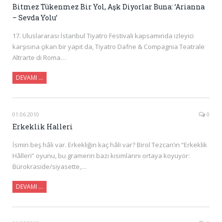
Bitmez Tükenmez Bir Yol, Aşk Diyorlar Buna: ‘Arianna
– Sevda Yolu’
17. Uluslararası İstanbul Tiyatro Festivali kapsamında izleyici
karşısına çıkan bir yapıt da, Tiyatro Dafne & Compagnia Teatrale
Altrarte di Roma…
DEVAMI …
01.06.2010
0
Erkeklik Halleri
İsmin beş hâli var. Erkekliğin kaç hâli var? Birol Tezcan’ın “Erkeklik
Hâlleri” oyunu, bu gramerin bazı kısımlarını ortaya koyuyor:
Bürokraside/siyasette,…
DEVAMI …