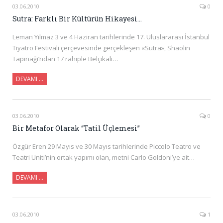
03.06.2010
0
Sutra: Farklı Bir Kültürün Hikayesi…
Leman Yılmaz 3 ve 4 Haziran tarihlerinde 17. Uluslararası İstanbul
Tiyatro Festivali çerçevesinde gerçekleşen «Sutra», Shaolin
Tapınağı’ndan 17 rahiple Belçikalı…
DEVAMI …
03.06.2010
0
Bir Metafor Olarak “Tatil Üçlemesi”
Özgür Eren 29 Mayıs ve 30 Mayıs tarihlerinde Piccolo Teatro ve
Teatri Uniti’nin ortak yapımı olan, metni Carlo Goldoni’ye ait…
DEVAMI …
03.06.2010
1