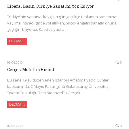
Liberal Basın Türkiye Sanatını Yok Ediyor
Türkiye’nin sanatsal kaygıları gün geçtikçe toplumun tamamına
yayılma ihtiyacı içinde yol alırken, birçok engelin sanatın önüne
geçtiğini biliyoruz. Kaotik siyasi…
DEVAMI …
03.06.2010
0
Gerçek Müfettiş Hound
Bu sene 19.su düzenlenen İstanbul Amatör Tiyatro Günleri
kapsamında, 2 Mayıs Pazar günü Galatasaray Üniversitesi
Tiyatro Topluluğu Tom Stoppard’ın Gerçek…
DEVAMI …
02.06.2010
0