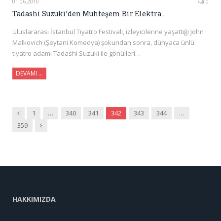
01.06.2010
0
Tadashi Suzuki’den Muhteşem Bir Elektra…
Uluslararası İstanbul Tiyatro Festivali, izleyicilerine yaşattığı John
Malkovich (Şeytani Komedya) şokundan sonra, dünyaca ünlü
tiyatro adamı Tadashi Suzuki ile gönülleri…
DEVAMI …
Önceki
1
…
340
341
342
343
344
…
Sonraki
359
HAKKIMIZDA