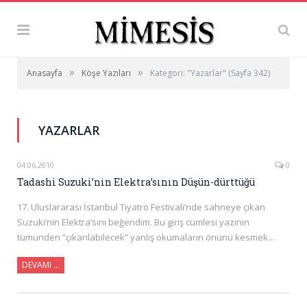
»
»
Anasayfa
Köşe Yazıları
Kategori: "Yazarlar"
(Sayfa 342)
YAZARLAR
04.06.2010
0
Tadashi Suzuki’nin Elektra’sının Düşün-dürttüğü
17. Uluslararası İstanbul Tiyatro Festivali’nde sahneye çıkan
Suzuki’nin Elektra’sını beğendim. Bu giriş cümlesi yazının
tümünden “çıkarılabilecek” yanlış okumaların önünü kesmek…
DEVAMI …