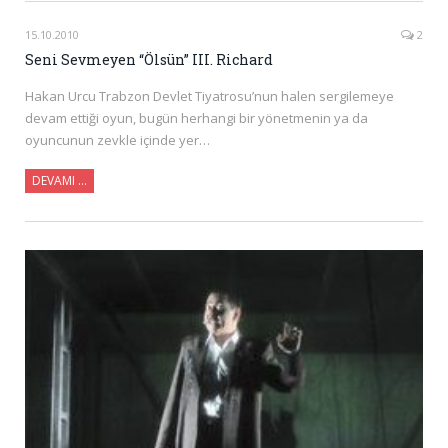
15.10.2010
2
Seni Sevmeyen “Ölsün” III. Richard
Hakan Urcu Trabzon Devlet Tiyatrosu’nun halen sergilemeye
devam ettiği oyun, bugün herhangi bir yönetmenin ya da
oyuncunun zevkle içinde yer…
DEVAMI …