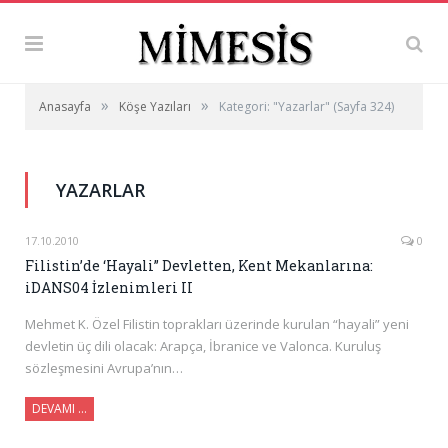
»
»
Anasayfa
Köşe Yazıları
Kategori: "Yazarlar"
(Sayfa 324)
YAZARLAR
17.10.2010
0
Filistin’de ‘Hayali” Devletten, Kent Mekanlarına:
iDANS04 İzlenimleri II
Mehmet K. Özel Filistin toprakları üzerinde kurulan “hayali” yeni
devletin üç dili olacak: Arapça, İbranice ve Valonca. Kuruluş
sözleşmesini Avrupa’nın…
DEVAMI …