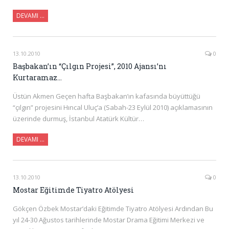
DEVAMI …
13.10.2010
0
Başbakan’ın “Çılgın Projesi”, 2010 Ajansı’nı
Kurtaramaz…
Üstün Akmen Geçen hafta Başbakan’ın kafasında büyüttüğü
“çılgın” projesini Hıncal Uluç’a (Sabah-23 Eylül 2010) açıklamasının
üzerinde durmuş, İstanbul Atatürk Kültür…
DEVAMI …
13.10.2010
0
Mostar Eğitimde Tiyatro Atölyesi
Gökçen Özbek Mostar’daki Eğitimde Tiyatro Atölyesi Ardından Bu
yıl 24-30 Ağustos tarihlerinde Mostar Drama Eğitimi Merkezi ve