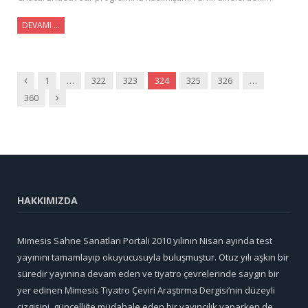
DEVAMI …
Önceki
1
…
322
323
324
325
326
…
Sonraki
360
HAKKIMIZDA
Mimesis Sahne Sanatları Portali 2010 yılının Nisan ayında test
yayınını tamamlayıp okuyucusuyla buluşmuştur. Otuz yılı aşkın bir
süredir yayınına devam eden ve tiyatro çevrelerinde saygın bir
yer edinen Mimesis Tiyatro Çeviri Araştırma Dergisi’nin düzeyli
çizgisini, güncelliğe müdahale eden bir yayıncılık yaparken de