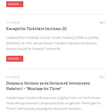
DEVAMI …
13.10.2010
0
Karagöz’ün Türklükle İmtihanı (5)
CUMHURİYET DÖNEMİ GÖLGE OYUNU TARİHÇİLİĞİNE ELEŞTİREL
BİR BAKIŞ (3) 1941 yılında Maarif Vekaleti Yayınları tarafından
basılan küçük bir kitapçık Türkiye’de…
DEVAMI …
13.10.2010
0
Dünyanın Görünen ya da Görünmek İstenmeyen
İfadeleri! – “Montage for Three”
Yaşam Kaya İstanbul Uluslararası Çağdaş Dans ve Performans
Festivali kapsamında Garajistanbul’da sergilenen “Montage for
Three”, tek kutuplu yaşadığımız dünyanın birtakım…