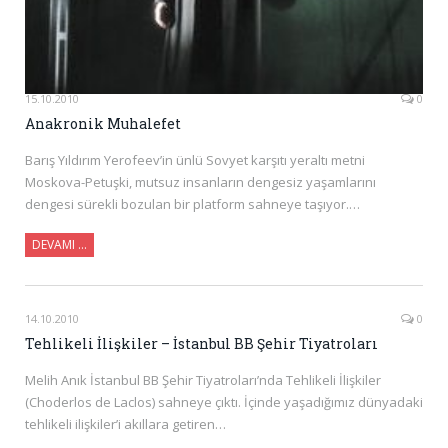
15.10.2010
0
Anakronik Muhalefet
Barış Yıldırım Yerofeev’in ünlü Sovyet karşıtı yeraltı metni
Moskova-Petuşki, mutsuz insanların dengesiz yaşamlarını
dengesi sürekli bozulan bir platform sahneye taşıyor.…
DEVAMI …
14.10.2010
0
Tehlikeli İlişkiler – İstanbul BB Şehir Tiyatroları
Melih Anık İstanbul BB Şehir Tiyatroları’nda Tehlikeli İlişkiler
(Choderlos de Laclos) sahneye çıktı. İçinde yaşadığımız dünyadaki
tehlikeli ilişkiler’i akıllara getiren…