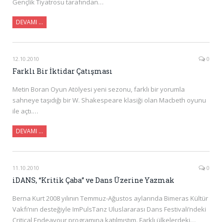
Gençlik Tiyatrosu tarafından…
DEVAMI …
12.10.2010
0
Farklı Bir İktidar Çatışması
Metin Boran Oyun Atölyesi yeni sezonu, farklı bir yorumla
sahneye taşıdığı bir W. Shakespeare klasiği olan Macbeth oyunu
ile açtı.…
DEVAMI …
11.10.2010
0
iDANS, “Kritik Çaba” ve Dans Üzerine Yazmak
Berna Kurt 2008 yılının Temmuz-Ağustos aylarında Bimeras Kültür
Vakfı’nın desteğiyle ImPulsTanz Uluslararası Dans Festivali’ndeki
Critical Endeavour programına katılmıştım. Farklı ülkelerdeki…