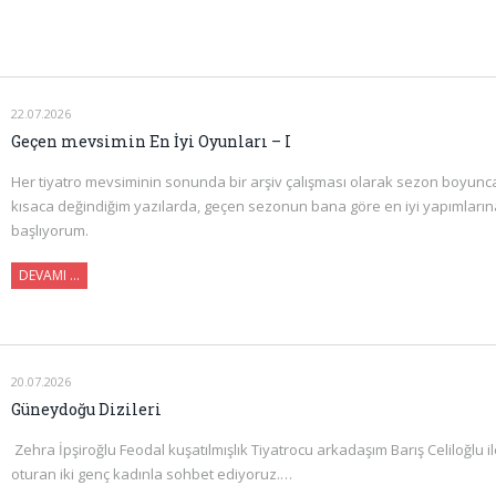
22.07.2026
Geçen mevsimin En İyi Oyunları – I
Her tiyatro mevsiminin sonunda bir arşiv çalışması olarak sezon boyunc
kısaca değindiğim yazılarda, geçen sezonun bana göre en iyi yapımlarına 
başlıyorum.
DEVAMI ...
20.07.2026
Güneydoğu Dizileri
Zehra İpşiroğlu Feodal kuşatılmışlık Tiyatrocu arkadaşım Barış Celiloğlu 
oturan iki genç kadınla sohbet ediyoruz.…