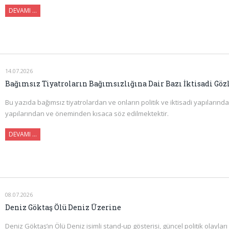
DEVAMI …
14.07.2026
Bağımsız Tiyatroların Bağımsızlığına Dair Bazı İktisadi Gö
Bu yazıda bağımsız tiyatrolardan ve onların politik ve iktisadi yapılarınd
yapılarından ve öneminden kısaca söz edilmektektir.
DEVAMI ...
08.07.2026
Deniz Göktaş Ölü Deniz Üzerine
Deniz Göktaş’ın Ölü Deniz isimli stand-up gösterisi, güncel politik olayl