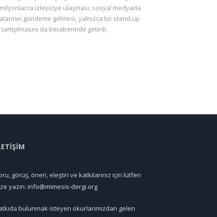
de milyonlarca izleyiciye ulaşması, sosyal medyada
malarının gündeme gelmesi, yalnızca bir stand-up
n tartışılmasını da beraberinde getirdi.
LETİŞİM
ru, görüş, öneri, eleştiri ve katkılarınız için lütfen
ize yazın:
info@mimesis-dergi.org
atkıda bulunmak isteyen okurlarımızdan gelen