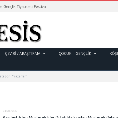
e Gençlik Tiyatrosu Festivali
ÇEVİRİ / ARAŞTIRMA
ÇOCUK – GENÇLIK
KÖŞE
ategori: "Yazarlar"
03.08.2026
Kardeşlikten Müşterekliğe: Ortak Hafızadan Müşterek Gelec