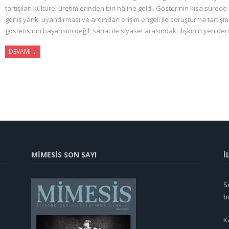
tartışılan kültürel üretimlerinden biri hâline geldi. Gösterinin kısa süre
geniş yankı uyandırması ve ardından erişim engeli ile soruşturma tartış
gösterisinin başarısını değil, sanat ile siyaset arasındaki ilişkinin yenide
DEVAMI ...
MİMESİS SON SAYI
İ
So
b
K