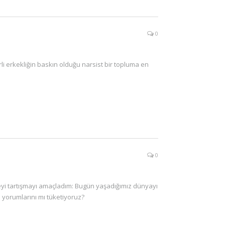
0
rli erkekliğin baskın olduğu narsist bir topluma en
0
eyi tartışmayı amaçladım: Bugün yaşadığımız dünyayı
 yorumlarını mı tüketiyoruz?