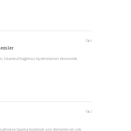
0
zlemler
an, İstanbul bağımsız tiyatrolarının ekonomik
2
arı sahneye taşıma biçimiyle son dönemin en çok