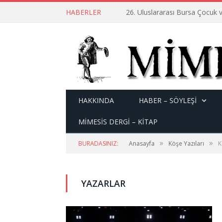
HABERLER
26. Uluslararası Bursa Çocuk v
HAKKINDA
HABER – SÖYLEŞI
MİMESİS DERGİ – KİTAP
»
»
BURADASINIZ:
Anasayfa
Köşe Yazıları
K
YAZARLAR