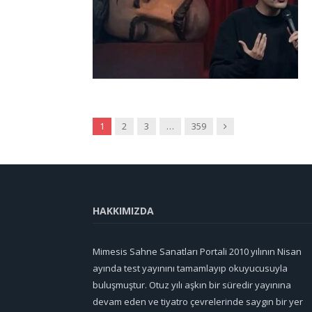
Sonraki
1
2
3
…
359
HAKKIMIZDA
Mimesis Sahne Sanatları Portali 2010 yılının Nisan
ayında test yayınını tamamlayıp okuyucusuyla
buluşmuştur. Otuz yılı aşkın bir süredir yayınına
devam eden ve tiyatro çevrelerinde saygın bir yer