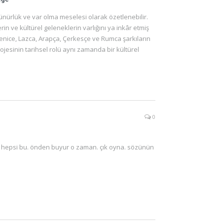
rünürlük ve var olma meselesi olarak özetlenebilir.
erin ve kültürel geleneklerin varlığını ya inkâr etmiş
menice, Lazca, Arapça, Çerkesçe ve Rumca şarkıların
jesinin tarihsel rolü aynı zamanda bir kültürel
0
 hepsi bu. önden buyur o zaman. çık oyna. sözünün