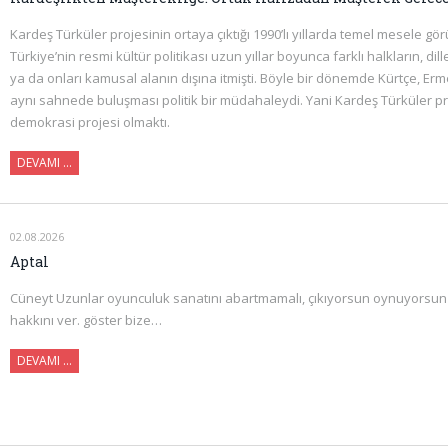
Kardeş Türküler projesinin ortaya çıktığı 1990’lı yıllarda temel mesele gö
Türkiye’nin resmi kültür politikası uzun yıllar boyunca farklı halkların, dill
ya da onları kamusal alanın dışına itmişti. Böyle bir dönemde Kürtçe, Er
aynı sahnede buluşması politik bir müdahaleydi. Yani Kardeş Türküler pro
demokrasi projesi olmaktı.
DEVAMI ...
02.08.2026
Aptal
Cüneyt Uzunlar oyunculuk sanatını abartmamalı, çıkıyorsun oynuyorsun
hakkını ver. göster bize…
DEVAMI …