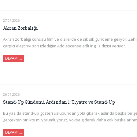
27.07.2026
Akran Zorbalığı
Akran zorbalığı konusu film ve dizilerde de sık sık gündeme geliyor. Zehi
çarpıcı eleştiriyi son izlediğim Adolescense adlı İngiliz dizisi veriyor.
DEVAMI ...
26.07.2026
Stand-Up Gündemi Ardından 1: Tiyatro ve Stand-Up
Bu yazıda stand-up gösteri üslubundan yola çıkarak aslında başka bir ş
gerçekten birlikte mi yorumluyoruz, yoksa giderek daha çok başkalarının
DEVAMI ...