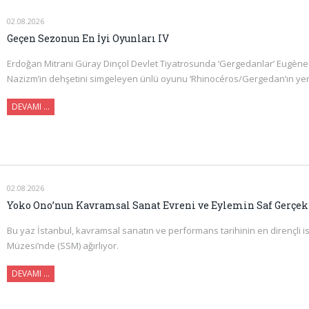
02.08.2026
Geçen Sezonun En İyi Oyunları IV
Erdoğan Mitrani Güray Dinçol Devlet Tiyatrosunda ‘Gergedanlar’ Eugène I
Nazizm’in dehşetini simgeleyen ünlü oyunu ‘Rhinocéros/Gergedan’ın ye
DEVAMI …
02.08.2026
Yoko Ono’nun Kavramsal Sanat Evreni ve Eylemin Saf Gerçek
Bu yaz İstanbul, kavramsal sanatın ve performans tarihinin en dirençli i
Müzesi’nde (SSM) ağırlıyor.
DEVAMI ...