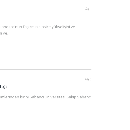
0
onesco’nun faşizmin sinsice yükselişini ve
ni ve…
0
liği
simlerinden birini Sabancı Üniversitesi Sakıp Sabancı