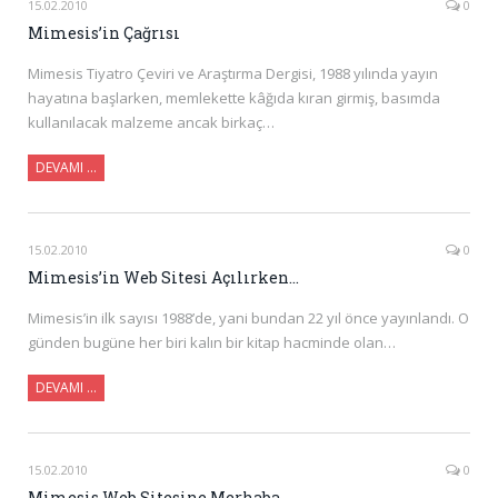
15.02.2010
0
Mimesis’in Çağrısı
Mimesis Tiyatro Çeviri ve Araştırma Dergisi, 1988 yılında yayın
hayatına başlarken, memlekette kâğıda kıran girmiş, basımda
kullanılacak malzeme ancak birkaç…
DEVAMI …
15.02.2010
0
Mimesis’in Web Sitesi Açılırken…
Mimesis’in ilk sayısı 1988’de, yani bundan 22 yıl önce yayınlandı. O
günden bugüne her biri kalın bir kitap hacminde olan…
DEVAMI …
15.02.2010
0
Mimesis Web Sitesine Merhaba…