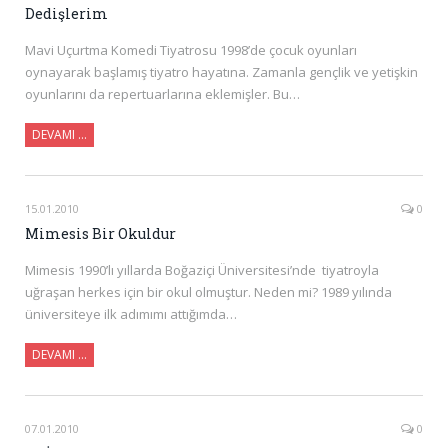
Dedişlerim
Mavi Uçurtma Komedi Tiyatrosu 1998’de çocuk oyunları
oynayarak başlamış tiyatro hayatına. Zamanla gençlik ve yetişkin
oyunlarını da repertuarlarına eklemişler. Bu…
DEVAMI …
15.01.2010
0
Mimesis Bir Okuldur
Mimesis 1990’lı yıllarda Boğaziçi Üniversitesi’nde tiyatroyla
uğraşan herkes için bir okul olmuştur. Neden mi? 1989 yılında
üniversiteye ilk adımımı attığımda…
DEVAMI …
07.01.2010
0