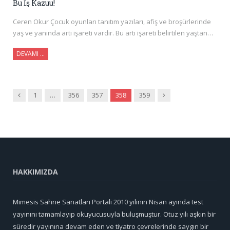
Bu İş Kazuu!
Ceren Okur Çocuk oyunları tanıtım yazıları, afiş ve broşürlerinde
yaş ve yanında artı işareti vardır. Bu artı işareti belirtilen yaştan…
DEVAMI …
Önceki
Sonraki
1
…
356
357
358
359
HAKKIMIZDA
Mimesis Sahne Sanatları Portali 2010 yılının Nisan ayında test
yayınını tamamlayıp okuyucusuyla buluşmuştur. Otuz yılı aşkın bir
süredir yayınına devam eden ve tiyatro çevrelerinde saygın bir