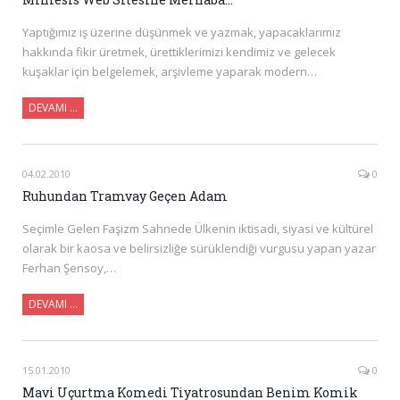
Yaptığımız iş üzerine düşünmek ve yazmak, yapacaklarımız
hakkında fikir üretmek, ürettiklerimizi kendimiz ve gelecek
kuşaklar için belgelemek, arşivleme yaparak modern…
DEVAMI …
04.02.2010
0
Ruhundan Tramvay Geçen Adam
Seçimle Gelen Faşizm Sahnede Ülkenin iktisadi, siyasi ve kültürel
olarak bir kaosa ve belirsizliğe sürüklendiği vurgusu yapan yazar
Ferhan Şensoy,…
DEVAMI …
15.01.2010
0
Mavi Uçurtma Komedi Tiyatrosundan Benim Komik