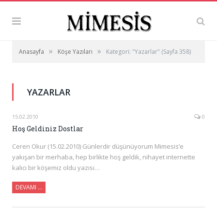
»
»
Anasayfa
Köşe Yazıları
Kategori: "Yazarlar"
(Sayfa 358)
YAZARLAR
15.02.2010
0
Hoş Geldiniz Dostlar
Ceren Okur (15.02.2010) Günlerdir düşünüyorum Mimesis’e
yakışan bir merhaba, hep birlikte hoş geldik, nihayet internette
kalıcı bir köşemiz oldu yazısı…
DEVAMI …