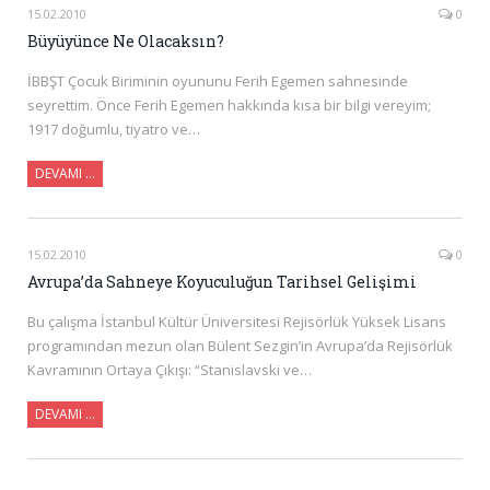
15.02.2010
0
Büyüyünce Ne Olacaksın?
İBBŞT Çocuk Biriminin oyununu Ferih Egemen sahnesinde
seyrettim. Önce Ferih Egemen hakkında kısa bir bilgi vereyim;
1917 doğumlu, tiyatro ve…
DEVAMI …
15.02.2010
0
Avrupa’da Sahneye Koyuculuğun Tarihsel Gelişimi
Bu çalışma İstanbul Kültür Üniversitesi Rejisörlük Yüksek Lisans
programından mezun olan Bülent Sezgin’in Avrupa’da Rejisörlük
Kavramının Ortaya Çıkışı: “Stanislavski ve…
DEVAMI …