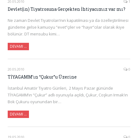
20.05.2010
1
Devlet(in) Tiyatrosuna Gerçekten İhtiyacımız var mı?
Ne zaman Devlet Tiyatroları’nın kapatılması ya da özelleştirilmesi
gündeme gelse kamuoyu “evet”çiler ve “hayır”cılar olarak ikiye
bölünür. DT mensubu kimi…
DEVAMI …
20.05.2010
0
TİYAGAMM’ın “Çukur”u Üzerine
İstanbul Amatör Tiyatro Günleri, 2 Mayıs Pazar gününde
TİYAGAMM’ın “Çukur” adlı oyunuyla açıldı, Çukur, Coşkun Irmak’ın
Bok Çukuru oyunundan bir…
DEVAMI …
19.05.2010
0