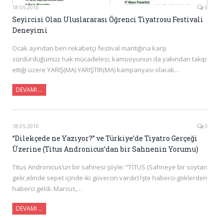
18.05.2010
0
Seyircisi Olan Uluslararası Öğrenci Tiyatrosu Festivali
Deneyimi
Ocak ayından beri rekabetçi festival mantığına karşı
sürdürdüğümüz hak mücadelesi, kamuoyunun da yakından takip
ettiği üzere YARIŞ(MA) YARIŞTIR(MA) kampanyası olarak…
DEVAMI …
18.05.2010
0
“Dilekçede ne Yazıyor?” ve Türkiye’de Tiyatro Gerçeği
Üzerine (Titus Andronicus’dan bir Sahnenin Yorumu)
Titus Andronicus’un bir sahnesi şöyle: “TİTUS (Sahneye bir soytarı
gelir,elinde sepet içinde iki güvercin vardır) İşte haberci-göklerden
haberci geldi. Marcus,…
DEVAMI …