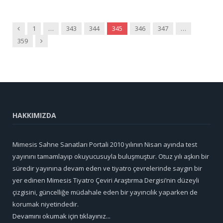
Önceki
1
…
343
344
345
346
347
…
Sonraki
359
HAKKIMIZDA
Mimesis Sahne Sanatları Portali 2010 yılının Nisan ayında test
yayınını tamamlayıp okuyucusuyla buluşmuştur. Otuz yılı aşkın bir
süredir yayınına devam eden ve tiyatro çevrelerinde saygın bir
yer edinen Mimesis Tiyatro Çeviri Araştırma Dergisi’nin düzeyli
çizgisini, güncelliğe müdahale eden bir yayıncılık yaparken de
korumak niyetindedir.
Devamını okumak için tıklayınız...