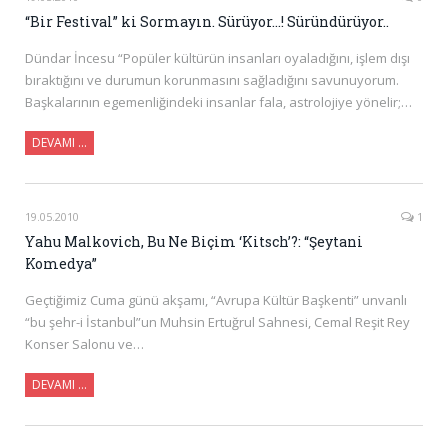
“Bir Festival” ki Sormayın. Sürüyor…! Süründürüyor..
Dündar İncesu “Popüler kültürün insanları oyaladığını, işlem dışı
bıraktığını ve durumun korunmasını sağladığını savunuyorum.
Başkalarının egemenliğindeki insanlar fala, astrolojiye yönelir;…
DEVAMI …
19.05.2010
1
Yahu Malkovich, Bu Ne Biçim ‘Kitsch’?: “Şeytani
Komedya”
Geçtiğimiz Cuma günü akşamı, “Avrupa Kültür Başkenti” unvanlı
“bu şehr-i İstanbul”un Muhsin Ertuğrul Sahnesi, Cemal Reşit Rey
Konser Salonu ve…
DEVAMI …