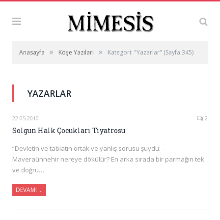
»
»
Anasayfa
Köşe Yazıları
Kategori: "Yazarlar"
(Sayfa 345)
YAZARLAR
22.05.2010
2
Solgun Halk Çocukları Tiyatrosu
“Devletin ve tabiatın ortak ve yanlış sorusu şuydu: –
Maveraünnehir nereye dökülür? En arka sırada bir parmağın tek
ve doğru…
DEVAMI …