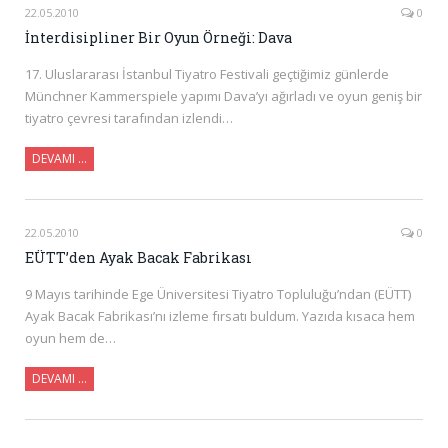
22.05.2010
0
İnterdisipliner Bir Oyun Örneği: Dava
17. Uluslararası İstanbul Tiyatro Festivali geçtiğimiz günlerde
Münchner Kammerspiele yapımı Dava’yı ağırladı ve oyun geniş bir
tiyatro çevresi tarafından izlendi…
DEVAMI …
22.05.2010
0
EÜTT’den Ayak Bacak Fabrikası
9 Mayıs tarihinde Ege Üniversitesi Tiyatro Topluluğu’ndan (EÜTT)
Ayak Bacak Fabrikası’nı izleme fırsatı buldum. Yazıda kısaca hem
oyun hem de…
DEVAMI …