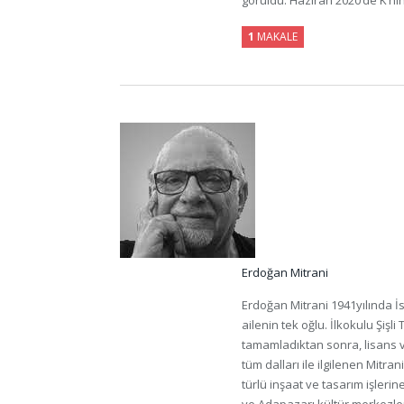
görüldü. Haziran 2020’de K’nın 
1
MAKALE
Erdoğan Mitrani
Erdoğan Mitrani 1941yılında İ
ailenin tek oğlu. İlkokulu Şişli
tamamladıktan sonra, lisans v
tüm dalları ile ilgilenen Mitr
türlü inşaat ve tasarım işlerin