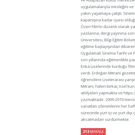
ve Adapazarı kültür merkezler
uygulamalarıyla mesleğini ve
yakın yaşamaya çalıştı. Sinem
kapanışına kadar üyesi olduğu
Özen Film’in düzenli olarak y
yazılarına, dergi yayınına son 
Üniversitesi, Bilgi Eğitim Böl
eğitime başlayışından itibare
Uygulamalı Sinema Tarihi ve Fi
son yıllarında eğitmenlikle pa
Enka Liselerinde kurduğu film
verdi. Erdoğan Mitrani gözeti
öğrencilere Liselerarası yarı
Mitrani, halen birkaç özel kur
atölyeleri yapmakta ve https://
yazmaktadır. 2009-2010 mevsim
sanatları izlenimlerini her ha
sürecinde yurt içi ve yurt dışı 
aksatmadan sürdürmekte.
213
MAKALE