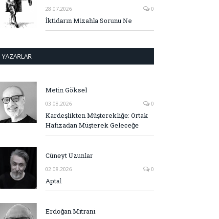
28.07.2026
0
İktidarın Mizahla Sorunu Ne
YAZARLAR
Metin Göksel
03.08.2026
0
Kardeşlikten Müşterekliğe: Ortak
Hafızadan Müşterek Geleceğe
Cüneyt Uzunlar
02.08.2026
0
Aptal
Erdoğan Mitrani