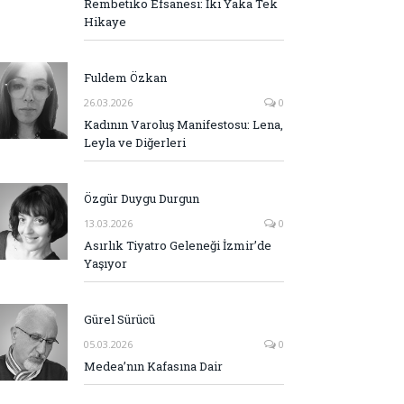
Rembetiko Efsanesi: İki Yaka Tek
Hikaye
Fuldem Özkan
26.03.2026
0
Kadının Varoluş Manifestosu: Lena,
Leyla ve Diğerleri
Özgür Duygu Durgun
13.03.2026
0
Asırlık Tiyatro Geleneği İzmir’de
Yaşıyor
Gürel Sürücü
05.03.2026
0
Medea’nın Kafasına Dair