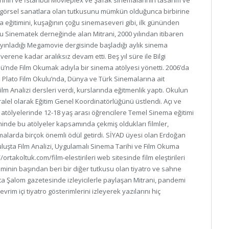
inin ve İstanbul Movieplex ve Şafak sinemalarının tasarım ve
 görsel sanatlara olan tutkusunu mümkün olduğunca birbirine
a eğitimini, kuşağının çoğu sinemaseveri gibi, ilk gününden
 Sinematek derneğinde alan Mitrani, 2000 yılından itibaren
ayınladığı Megamovie dergisinde başladığı aylık sinema
verene kadar aralıksız devam etti. Beş yıl süre ile Bilgi
ümü’nde Film Okumak adıyla bir sinema atölyesi yönetti. 2006’da
n Plato Film Okulu’nda, Dünya ve Türk Sinemalarına ait
lm Analizi dersleri verdi, kurslarında eğitmenlik yaptı. Okulun
ralel olarak Eğitim Genel Koordinatörlüğünü üstlendi. Açı ve
 atölyelerinde 12-18 yaş arası öğrencilere Temel Sinema eğitimi
minde bu atölyeler kapsamında çekmiş oldukları filmler,
şmalarda birçok önemli ödül getirdi. SİYAD üyesi olan Erdoğan
uluşta Film Analizi, Uygulamalı Sinema Tarihi ve Film Okuma
ortakoltuk.com/film-elestirileri web sitesinde film eleştirileri
inin başından beri bir diğer tutkusu olan tiyatro ve sahne
fta Şalom gazetesinde izleyicilerle paylaşan Mitrani, pandemi
çevrim içi tiyatro gösterimlerini izleyerek yazılarını hiç