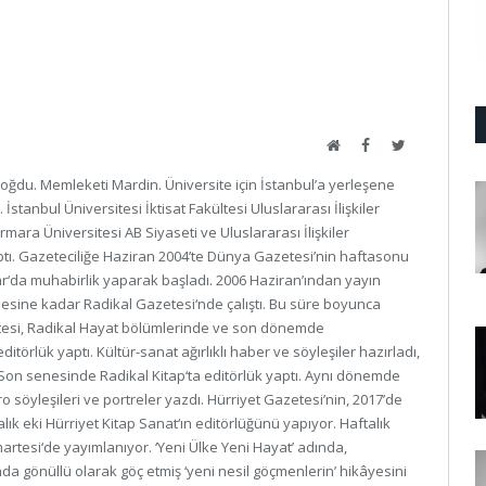
Website
Facebook
Twitter
doğdu. Memleketi Mardin. Üniversite için İstanbul’a yerleşene
 İstanbul Üniversitesi İktisat Fakültesi Uluslararası İlişkiler
ra Üniversitesi AB Siyaseti ve Uluslararası İlişkiler
tı. Gazeteciliğe Haziran 2004’te Dünya Gazetesi’nin haftasonu
r‘da muhabirlik yaparak başladı. 2006 Haziran’ından yayın
esine kadar Radikal Gazetesi‘nde çalıştı. Bu süre boyunca
tesi, Radikal Hayat bölümlerinde ve son dönemde
ditörlük yaptı. Kültür-sanat ağırlıklı haber ve söyleşiler hazırladı,
ı. Son senesinde Radikal Kitap‘ta editörlük yaptı. Aynı dönemde
tro söyleşileri ve portreler yazdı. Hürriyet Gazetesi’nin, 2017’de
ık eki Hürriyet Kitap Sanat‘ın editörlüğünü yapıyor. Haftalık
umartesi‘de yayımlanıyor. ‘Yeni Ülke Yeni Hayat’ adında,
da gönüllü olarak göç etmiş ‘yeni nesil göçmenlerin’ hikâyesini