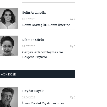
Selin Aydınoğlu
08.07.2026
2
Deniz Göktaş Ölü Deniz Üzerine
Dikmen Gürün
07.07.2026
0
Gerçeklerle Yüzleşmek ve
Belgesel Tiyatro
AÇIK KÖŞE
Haydar Bayak
29.04.2026
0
İzmir Devlet Tiyatrosu’ndan