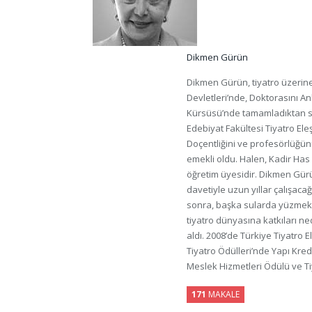
Dikmen Gürün
Dikmen Gürün, tiyatro üzerine
Devletleri’nde, Doktorasını An
Kürsüsü’nde tamamladıktan son
Edebiyat Fakültesi Tiyatro Ele
Doçentliğini ve profesörlüğünü
emekli oldu. Halen, Kadir Has
öğretim üyesidir. Dikmen Gürün
davetiyle uzun yıllar çalışacağ
sonra, başka sularda yüzmek 
tiyatro dünyasına katkıları ne
aldı. 2008’de Türkiye Tiyatro El
Tiyatro Ödülleri’nde Yapı Kre
Meslek Hizmetleri Ödülü ve Tiy
171
MAKALE