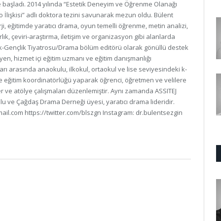
 başladı. 2014 yılında “Estetik Deneyim ve Öğrenme Olanağı
İlişkisi” adlı doktora tezini savunarak mezun oldu. Bülent
rji, eğitimde yaratıcı drama, oyun temelli öğrenme, metin analizi,
rlık, çeviri-araştırma, iletişim ve organizasyon gibi alanlarda
k-Gençlik Tiyatrosu/Drama bölüm editörü olarak gönüllü destek
n, hizmet içi eğitim uzmanı ve eğitim danışmanlığı
arı arasında anaokulu, ilkokul, ortaokul ve lise seviyesindeki k-
e eğitim koordinatörlüğü yaparak öğrenci, öğretmen ve velilere
 ve atölye çalışmaları düzenlemiştir. Aynı zamanda ASSITEJ
u ve Çağdaş Drama Derneği üyesi, yaratıcı drama lideridir.
ail.com https://twitter.com/blszgn Instagram: dr.bulentsezgin