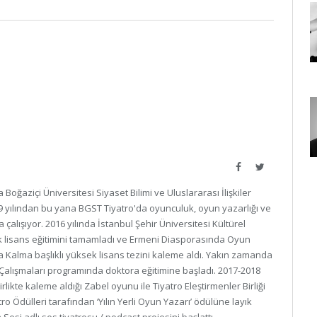
Facebook
Twitter
Boğaziçi Üniversitesi Siyaset Bilimi ve Uluslararası İlişkiler
ılından bu yana BGST Tiyatro'da oyunculuk, oyun yazarlığı ve
a çalışıyor. 2016 yılında İstanbul Şehir Üniversitesi Kültürel
 lisans eğitimini tamamladı ve Ermeni Diasporasında Oyun
ta Kalma başlıklı yüksek lisans tezini kaleme aldı. Yakın zamanda
 Çalışmaları programında doktora eğitimine başladı. 2017-2018
rlikte kaleme aldığı Zabel oyunu ile Tiyatro Eleştirmenler Birliği
o Ödülleri tarafından ‘Yılın Yerli Oyun Yazarı’ ödülüne layık