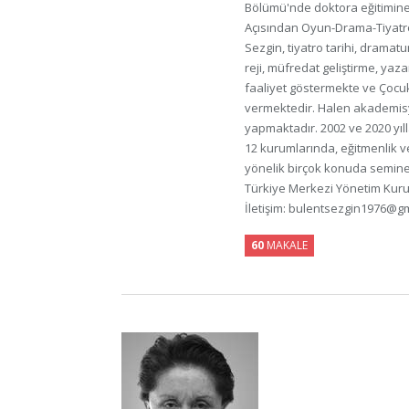
Bölümü'nde doktora eğitimine
Açısından Oyun-Drama-Tiyatro 
Sezgin, tiyatro tarihi, dramatu
reji, müfredat geliştirme, yaza
faaliyet göstermekte ve Çocu
vermektedir. Halen akademisye
yapmaktadır. 2002 ve 2020 yıll
12 kurumlarında, eğitmenlik v
yönelik birçok konuda seminer
Türkiye Merkezi Yönetim Kurul
İletişim: bulentsezgin1976@gm
60
MAKALE