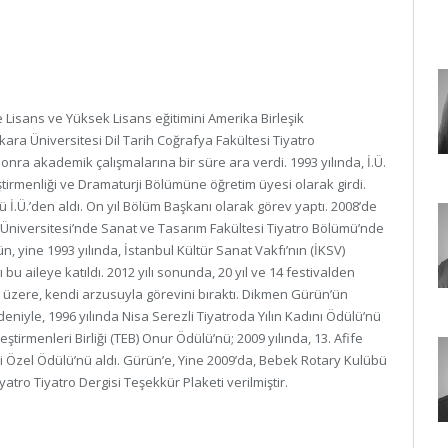
 Lisans ve Yüksek Lisans eğitimini Amerika Birleşik
kara Üniversitesi Dil Tarih Coğrafya Fakültesi Tiyatro
ra akademik çalışmalarına bir süre ara verdi. 1993 yılında, İ.Ü.
ştirmenliği ve Dramaturji Bölümüne öğretim üyesi olarak girdi.
 İ.Ü.’den aldı. On yıl Bölüm Başkanı olarak görev yaptı. 2008’de
 Üniversitesi’nde Sanat ve Tasarım Fakültesi Tiyatro Bölümü’nde
, yine 1993 yılında, İstanbul Kültür Sanat Vakfı’nın (İKSV)
ı bu aileye katıldı. 2012 yılı sonunda, 20 yıl ve 14 festivalden
üzere, kendi arzusuyla görevini bıraktı. Dikmen Gürün’ün
deniyle, 1996 yılında Nisa Serezli Tiyatroda Yılın Kadını Ödülü’nü
eştirmenleri Birliği (TEB) Onur Ödülü’nü; 2009 yılında, 13. Afife
di Özel Ödülü’nü aldı. Gürün’e, Yine 2009’da, Bebek Rotary Kulübü
atro Tiyatro Dergisi Teşekkür Plaketi verilmiştir.