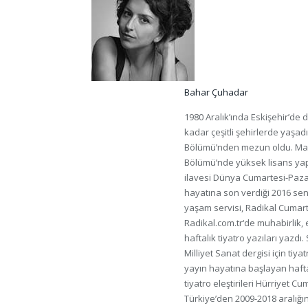
Bahar Çuhadar
1980 Aralık’ında Eskişehir’de 
kadar çeşitli şehirlerde yaşadı.
Bölümü’nden mezun oldu. Marma
Bölümü’nde yüksek lisans yap
ilavesi Dünya Cumartesi-Paza
hayatına son verdiği 2016 sen
yaşam servisi, Radikal Cumar
Radikal.com.tr‘de muhabirlik, e
haftalık tiyatro yazıları yazd
Milliyet Sanat dergisi için tiya
yayın hayatına başlayan haftal
tiyatro eleştirileri Hürriyet C
Türkiye’den 2009-2018 aralığın