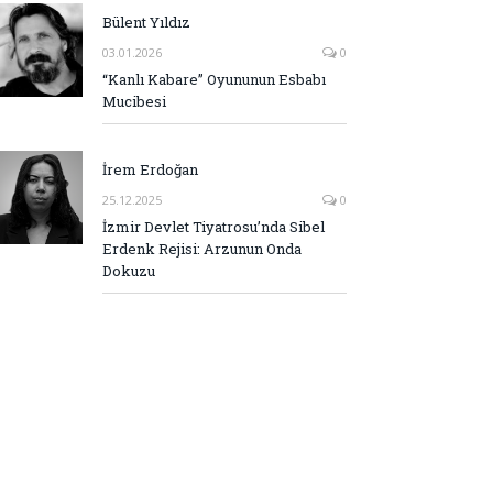
Bülent Yıldız
03.01.2026
0
“Kanlı Kabare” Oyununun Esbabı
Mucibesi
İrem Erdoğan
25.12.2025
0
İzmir Devlet Tiyatrosu’nda Sibel
Erdenk Rejisi: Arzunun Onda
Dokuzu