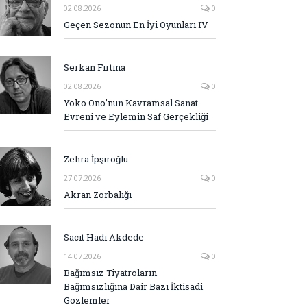
02.08.2026
0
Geçen Sezonun En İyi Oyunları IV
Serkan Fırtına
02.08.2026
0
Yoko Ono’nun Kavramsal Sanat
Evreni ve Eylemin Saf Gerçekliği
Zehra İpşiroğlu
27.07.2026
0
Akran Zorbalığı
Sacit Hadi Akdede
14.07.2026
0
Bağımsız Tiyatroların
Bağımsızlığına Dair Bazı İktisadi
Gözlemler