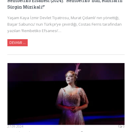
Rembetiko Efsanesi (2024): “Rembetiko’ nun, Rumların
Sürgün Müzikali!”
Yaşam Kaya İzmir Devlet Tiyatrosu, Murat Çidamlı’ nın yönettiği,
Başar Sabuncu’ nun Türkçe’ye çevirdiği, Costas Ferris tarafından
yazılan ‘Rembetiko Efsanesi’…
DEVAMI …
27.09.2024
0