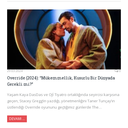
29.03.2024
0
Override (2024): “Mükemmellik, Kusurlu Bir Dünyada
Gerekli mi?”
Yaşam Kaya DasDas ve OJİ Tiyatro ortaklığında seyircisi karşısına
geçen, Stacey Gregg’in yazdığı, yönetmenliğini Taner Tunçay’ın
üstlendiği Override oyununu geçtiğimiz günlerde The…
DEVAMI …