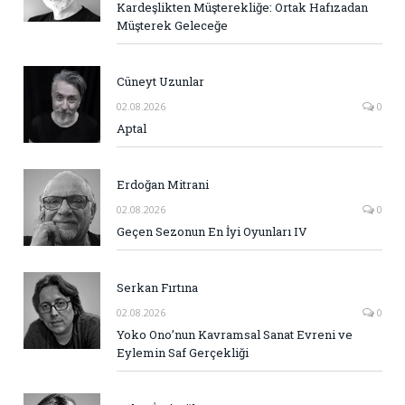
Kardeşlikten Müşterekliğe: Ortak Hafızadan
Müşterek Geleceğe
Cüneyt Uzunlar
02.08.2026
0
Aptal
Erdoğan Mitrani
02.08.2026
0
Geçen Sezonun En İyi Oyunları IV
Serkan Fırtına
02.08.2026
0
Yoko Ono’nun Kavramsal Sanat Evreni ve
Eylemin Saf Gerçekliği