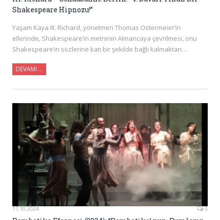
Shakespeare Hipnozu!”
Yaşam Kaya III. Richard, yönetmen Thomas Ostermeier’in
ellerinde, Shakespeare’in metninin Almancaya çevrilmesi, onu
Shakespeare’in sözlerine katı bir şekilde bağlı kalmaktan…
DEVAMI …
17.10.2024
0