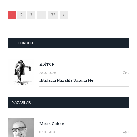
Sonraki
1
2
3
…
32
EDITÖRDEN
EDİTÖR
28.07.2026
0
İktidarın Mizahla Sorunu Ne
YAZARLAR
Metin Göksel
03.08.2026
0