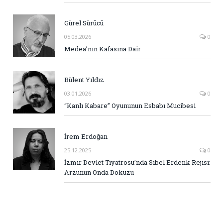
Gürel Sürücü
05.03.2026
0
Medea’nın Kafasına Dair
Bülent Yıldız
03.01.2026
0
“Kanlı Kabare” Oyununun Esbabı Mucibesi
İrem Erdoğan
25.12.2025
0
İzmir Devlet Tiyatrosu’nda Sibel Erdenk Rejisi:
Arzunun Onda Dokuzu