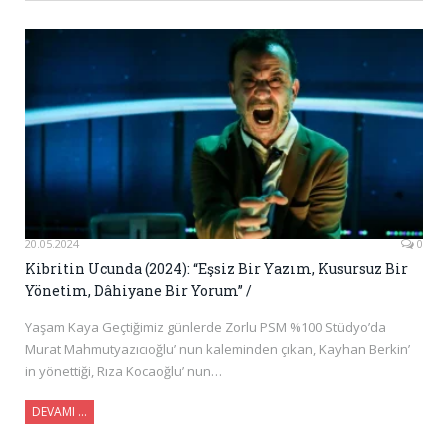
20.05.2024
0
Kibritin Ucunda (2024): “Eşsiz Bir Yazım, Kusursuz Bir
Yönetim, Dâhiyane Bir Yorum” /
Yaşam Kaya Geçtiğimiz günlerde Zorlu PSM %100 Stüdyo’da
Murat Mahmutyazıcıoğlu’ nun kaleminden çıkan, Kayhan Berkin’
in yönettiği, Rıza Kocaoğlu’ nun…
DEVAMI …