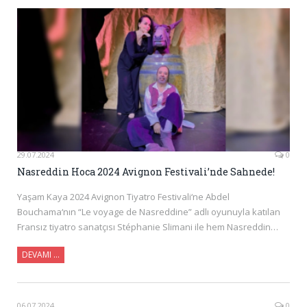
29.07.2024
0
Nasreddin Hoca 2024 Avignon Festivali’nde Sahnede!
Yaşam Kaya 2024 Avignon Tiyatro Festivali‘ne Abdel
Bouchama‘nın “Le voyage de Nasreddine” adlı oyunuyla katılan
Fransız tiyatro sanatçısı Stéphanie Slimani ile hem Nasreddin…
DEVAMI …
06.07.2024
0