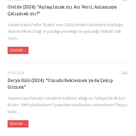
Otelde (2024): “Anlaşılmak mı Acı Verir, Anlamaya
Çalışmak mı?”
Yaşam Kaya Pafta Tiyatro’ nun 2024 yılında sahnelere koyduğu
Yıldırım Fikret Urağ’ ın yazdığı yönettiği ve oynadığı ‘Otelde’ adlı
oyun…
DEVAMI …
21.05.2024
0
Derya Gülü (2024): “Umudu Beklemek ya da Çekip
Gitmek”
Yaşam Kaya Necati Cumalı’nın kaleme aldığı ve Türkiye’de ilk kez
ilk kez 1969 yılında Kent Tiyatroları tarafından sahnelenen ‘Derya
Gülü’…
DEVAMI …