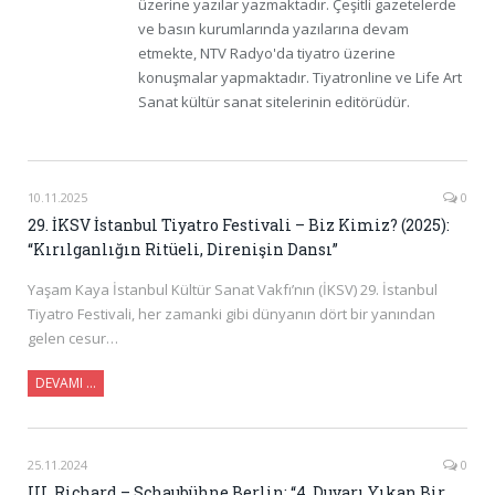
üzerine yazılar yazmaktadır. Çeşitli gazetelerde
ve basın kurumlarında yazılarına devam
etmekte, NTV Radyo'da tiyatro üzerine
konuşmalar yapmaktadır. Tiyatronline ve Life Art
Sanat kültür sanat sitelerinin editörüdür.
10.11.2025
0
29. İKSV İstanbul Tiyatro Festivali – Biz Kimiz? (2025):
“Kırılganlığın Ritüeli, Direnişin Dansı”
Yaşam Kaya İstanbul Kültür Sanat Vakfı’nın (İKSV) 29. İstanbul
Tiyatro Festivali, her zamanki gibi dünyanın dört bir yanından
gelen cesur…
DEVAMI …
25.11.2024
0
III. Richard – Schaubühne Berlin: “4. Duvarı Yıkan Bir