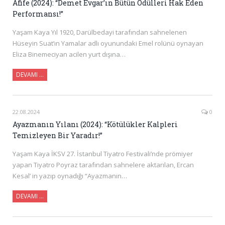
Afife (2024): “Demet Evgar’ın Bütün Ödülleri Hak Eden
Performansı!”
Yaşam Kaya Yıl 1920, Darülbedayi tarafından sahnelenen
Hüseyin Suat’ın Yamalar adlı oyunundaki Emel rolünü oynayan
Eliza Binemeciyan acilen yurt dışına…
DEVAMI …
22.08.2024
0
Ayazmanın Yılanı (2024): “Kötülükler Kalpleri
Temizleyen Bir Yaradır!”
Yaşam Kaya İKSV 27. İstanbul Tiyatro Festivali’nde prömiyer
yapan Tiyatro Poyraz tarafından sahnelere aktarılan, Ercan
Kesal’ in yazıp oynadığı “Ayazmanın…
DEVAMI …