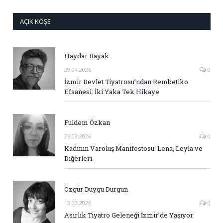
AÇIK KÖŞE
Haydar Bayak
29.04.2026
0
İzmir Devlet Tiyatrosu’ndan Rembetiko
Efsanesi: İki Yaka Tek Hikaye
Fuldem Özkan
26.03.2026
0
Kadının Varoluş Manifestosu: Lena, Leyla ve
Diğerleri
Özgür Duygu Durgun
13.03.2026
0
Asırlık Tiyatro Geleneği İzmir’de Yaşıyor