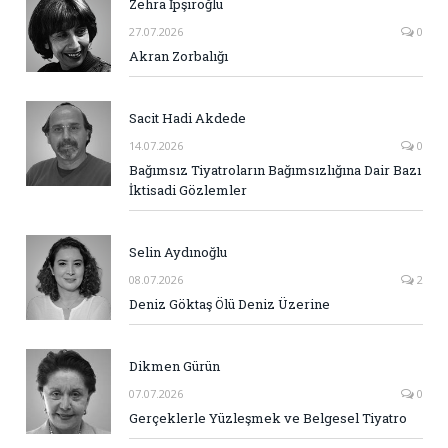
Zehra İpşiroğlu
27.07.2026
0
Akran Zorbalığı
Sacit Hadi Akdede
14.07.2026
0
Bağımsız Tiyatroların Bağımsızlığına Dair Bazı
İktisadi Gözlemler
Selin Aydınoğlu
08.07.2026
2
Deniz Göktaş Ölü Deniz Üzerine
Dikmen Gürün
07.07.2026
0
Gerçeklerle Yüzleşmek ve Belgesel Tiyatro