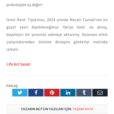
psikolojiyle eş değer!
İzmir Kent Tiyatrosu, 2024 yılında Necati Cumalı’nın en
güzel eseri diyebileceğimiz ‘Derya Gülü’ nü almış,
büyüleyici bir yorumla sahneye aktarmış. Sezonun etkili
çalışmalarından birisine dönüşen gösteriyi mutlaka
izleyin.
Life Art Sanat
PAYLAŞ.
Twitter
Facebook
Pinterest
LinkedIn
Tumblr
E-
Posta
YAZARIN BÜTÜN YAZILARI IÇIN:
YAŞAM KAYA