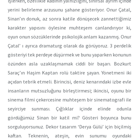
işlerken, özellikle kadının yalnızlığını, sınıfsal ayrım içinde
yerini belirleme arzusunu şahane gösteriyor. Onur Çatal,
Sinan’ın donuk, az sonra katile dönüşecek zannettiğimiz
karakter yapısını öylesine muhteşem canlandırıyor ki,
oyun onun sözcüklerinde psikolojik anlam kazanmış. Onur
Çatal’ ı ayrıca dramaturg olarak da görüyoruz. 3 perdelik
gösteriyi tek perdeye düşürmek ve bunu yaparken konunun
özünden asla uzaklaşmamak ciddi bir başarı. Bozkurt
Saraç’ın Haşim Kaptan rolü taktire şayan. Yönetmeni iki
açıdan tebrik etmeli. Birincisi, deniz kenarındaki izbe evle
insanların mutsuzluğunu birleştirmesi; ikincisi, oyunu bir
sinema filmi çekercesine muhteşem bir sinematografi ile
seyirciye sunması. Çığlıklar içinde elinde odunla
gördüğümüz Sinan bir katil mi? Gösteri boyunca bunu
sorguluyorsunuz. Dekor tasarım ‘Derya Gülü’ için biçilmiş
kaftan. Teknenin, ateşin, evin sunumu oyundaki