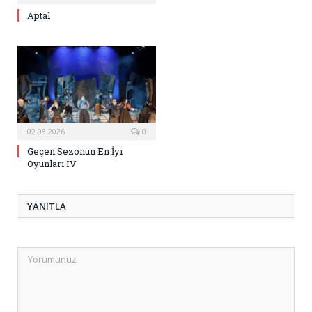
Aptal
02.08.2026
0
Geçen Sezonun En İyi
Oyunları IV
YANITLA