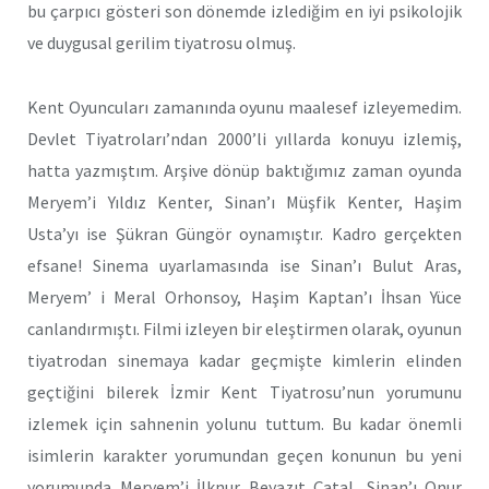
bu çarpıcı gösteri son dönemde izlediğim en iyi psikolojik
ve duygusal gerilim tiyatrosu olmuş.
Kent Oyuncuları zamanında oyunu maalesef izleyemedim.
Devlet Tiyatroları’ndan 2000’li yıllarda konuyu izlemiş,
hatta yazmıştım. Arşive dönüp baktığımız zaman oyunda
Meryem’i Yıldız Kenter, Sinan’ı Müşfik Kenter, Haşim
Usta’yı ise Şükran Güngör oynamıştır. Kadro gerçekten
efsane! Sinema uyarlamasında ise Sinan’ı Bulut Aras,
Meryem’ i Meral Orhonsoy, Haşim Kaptan’ı İhsan Yüce
canlandırmıştı. Filmi izleyen bir eleştirmen olarak, oyunun
tiyatrodan sinemaya kadar geçmişte kimlerin elinden
geçtiğini bilerek İzmir Kent Tiyatrosu’nun yorumunu
izlemek için sahnenin yolunu tuttum. Bu kadar önemli
isimlerin karakter yorumundan geçen konunun bu yeni
yorumunda Meryem’i İlknur Beyazıt Çatal, Sinan’ı Onur