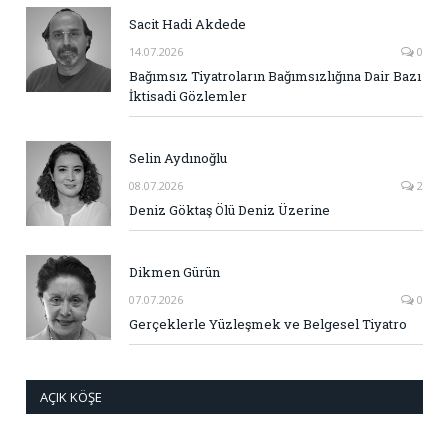
Sacit Hadi Akdede
14.07.2026
0
Bağımsız Tiyatroların Bağımsızlığına Dair Bazı
İktisadi Gözlemler
Selin Aydınoğlu
08.07.2026
2
Deniz Göktaş Ölü Deniz Üzerine
Dikmen Gürün
07.07.2026
0
Gerçeklerle Yüzleşmek ve Belgesel Tiyatro
AÇIK KÖŞE