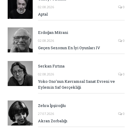
02.08.2026
0
Aptal
Erdoğan Mitrani
02.08.2026
0
Geçen Sezonun En İyi Oyunları IV
Serkan Fırtına
02.08.2026
0
Yoko Ono’nun Kavramsal Sanat Evreni ve
Eylemin Saf Gerçekliği
Zehra İpşiroğlu
27.07.2026
0
Akran Zorbalığı