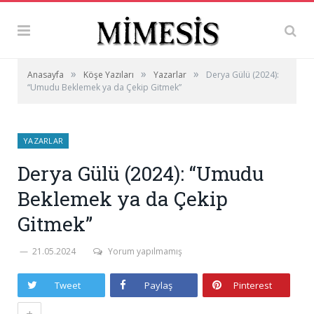
»
»
»
Anasayfa
Köşe Yazıları
Yazarlar
Derya Gülü (2024):
“Umudu Beklemek ya da Çekip Gitmek”
YAZARLAR
Derya Gülü (2024): “Umudu
Beklemek ya da Çekip
Gitmek”
21.05.2024
Yorum yapılmamış
Tweet
Paylaş
Pinterest
+