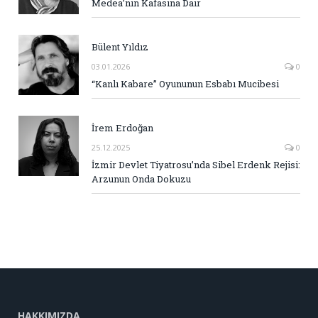
Medea’nın Kafasına Dair
Bülent Yıldız
03.01.2026
0
“Kanlı Kabare” Oyununun Esbabı Mucibesi
İrem Erdoğan
25.12.2025
0
İzmir Devlet Tiyatrosu’nda Sibel Erdenk Rejisi:
Arzunun Onda Dokuzu
HAKKIMIZDA