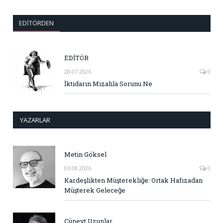
EDITÖRDEN
EDİTÖR
28.07.2026
0
İktidarın Mizahla Sorunu Ne
YAZARLAR
Metin Göksel
03.08.2026
0
Kardeşlikten Müşterekliğe: Ortak Hafızadan
Müşterek Geleceğe
Cüneyt Uzunlar