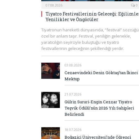
07.08.2026
0
Tiyatro Festivallerinin Geleceği: Eğilimler
Yenilikler ve Öngörüler
Tiyatronun hareketli dünyasında, “festival” sözcüğü
özel bir anlam taşır. Festival, yeniliğin gelenekle,
yaratıcılığın seyirciyle buluştuğu ve tiyatro
festivallerinin geleceğinin şekillendiği yerdir.
03.08.2026
Cezaevindeki Deniz Göktaş’tan İkinci
Mektup
21.07.2026
Gülriz Sururi-Engin Cezzar Tiyatro
Teşvik Ödülü’nün 2026 Yılı Sahipleri
Belirlendi
18.07.2026
Boğaziçi Üniversitesi’nde Öğrenci