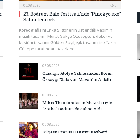
06.08.2026
0
,
23. Bodrum Bale Festivali’nde “Pinokyo.exe”
Sahnelenecek
Koreografisini Erika Silgoner’in üstlendiği yapımın
müzik tasarımı Murat Gökçe Özücoşkun, dekor ve
kostüm tasarımı Gülden Sayıl, ışık tasarımı ise Yasin
Gültepe tarafından hazırlandı.
06.08.2026
Cihangir Atölye Sahnesinden Boran
Özsaygı “Saloz’un Mavalı”nı Anlattı
06.08.2026
Mikis Theodorakis’in Müzikleriyle
“Zorba” Bodrum’da Sahne Aldı
06.08.2026
Bilgesu Erenus Hayatını Kaybetti