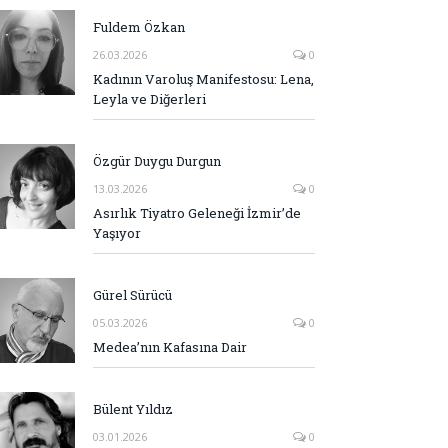
Fuldem Özkan
26.03.2026
0
Kadının Varoluş Manifestosu: Lena,
Leyla ve Diğerleri
Özgür Duygu Durgun
13.03.2026
0
Asırlık Tiyatro Geleneği İzmir’de
Yaşıyor
Gürel Sürücü
05.03.2026
0
Medea’nın Kafasına Dair
Bülent Yıldız
03.01.2026
0