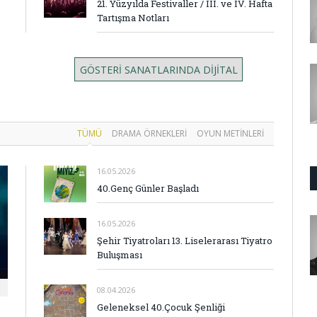
21. Yüzyılda Festivaller / III. ve IV. Hafta
Tartışma Notları
GÖSTERİ SANATLARINDA DİJİTAL
TÜMÜ
DRAMA ÖRNEKLERI
OYUN METINLERI
16.05.2026
40.Genç Günler Başladı
16.05.2026
Şehir Tiyatroları 13. Liselerarası Tiyatro
Buluşması
08.04.2026
Geleneksel 40.Çocuk Şenliği