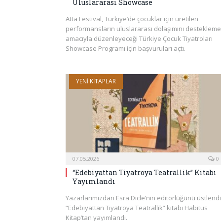
Uluslararası Showcase
Atta Festival, Türkiye’de çocuklar için üretilen
performansların uluslararası dolaşımını desteklem
amacıyla düzenleyeceği Türkiye Çocuk Tiyatroları
Showcase Programı için başvuruları açtı.
YENI KITAPLAR
07.05.2026
0
“Edebiyattan Tiyatroya Teatrallik” Kitabı
Yayımlandı
Yazarlarımızdan Esra Dicle’nin editörlüğünü üstlendi
“Edebiyattan Tiyatroya Teatrallik” kitabı Habitus
Kitap’tan yayımlandı.