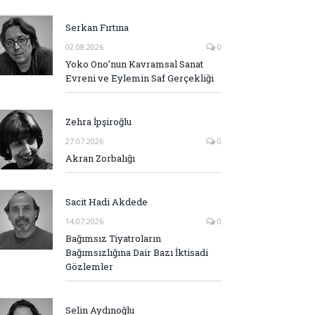
Serkan Fırtına
02.08.2026
0
Yoko Ono’nun Kavramsal Sanat
Evreni ve Eylemin Saf Gerçekliği
Zehra İpşiroğlu
27.07.2026
0
Akran Zorbalığı
Sacit Hadi Akdede
14.07.2026
0
Bağımsız Tiyatroların
Bağımsızlığına Dair Bazı İktisadi
Gözlemler
Selin Aydınoğlu