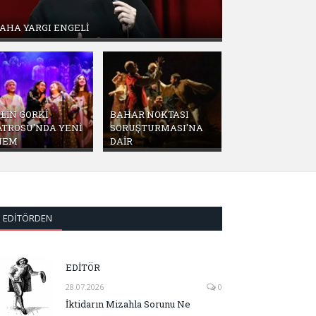
AHA YARGI ENGELİ
LİN GORKİ
BAHAR NOKTASI
ATROSU'NDA YENİ
SORUŞTURMASI'NA
NEM
DAİR
EDITÖRDEN
EDİTÖR
28.07.2026
0
İktidarın Mizahla Sorunu Ne