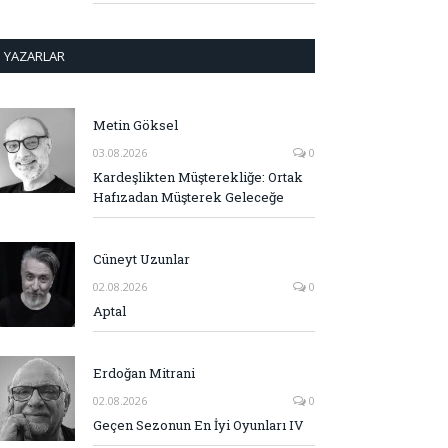
YAZARLAR
Metin Göksel
03.08.2026
0
Kardeşlikten Müşterekliğe: Ortak
Hafızadan Müşterek Geleceğe
Cüneyt Uzunlar
02.08.2026
0
Aptal
Erdoğan Mitrani
02.08.2026
0
Geçen Sezonun En İyi Oyunları IV