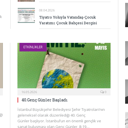
08.04.2026
ek
Tiyatro Yoluyla Vatandaş-Çocuk
Yaratımı: Çocuk Bahçesi Dergisi
ETKINLIKLER
16.05.2026
0
40.Genç Günler Başladı
İstanbul Büyükşehir Belediyesi Şehir Tiyatroları’nın
ği
geleneksel olarak düzenlediği 40. Genç
Günler başlıyor. İstanbul’un en önemli gençlik ve
sanat buluşması olan Genç Günler, 8-19…