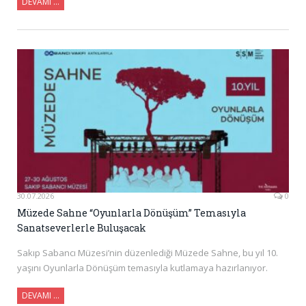
DEVAMI …
30.07.2026
0
Müzede Sahne “Oyunlarla Dönüşüm” Temasıyla
Sanatseverlerle Buluşacak
Sakıp Sabancı Müzesi’nin düzenlediği Müzede Sahne, bu yıl 10.
yaşını Oyunlarla Dönüşüm temasıyla kutlamaya hazırlanıyor.
DEVAMI ...