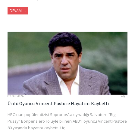
DEVAMI …
02.08.2026
0
Ünlü Oyuncu Vincent Pastore Hayatını Kaybetti
HBO’nun popüler dizisi Sopranos’ta oynadığı Salvatore “Big
Pussy” Bonpensiero rolüyle bilinen ABD’li oyuncu Vincent Pastore
80 yaşında hayatını kaybetti. Üç…