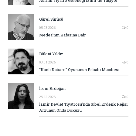
Asırlık Tiyatro Geleneği İzmir’de Yaşıyor
Gürel Sürücü
05.03.2026
0
Medea’nın Kafasına Dair
Bülent Yıldız
03.01.2026
0
“Kanlı Kabare” Oyununun Esbabı Mucibesi
İrem Erdoğan
25.12.2025
0
İzmir Devlet Tiyatrosu’nda Sibel Erdenk Rejisi:
Arzunun Onda Dokuzu