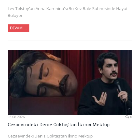
Lev Tolstoy’un Anna Karenina’sı Bu Kez Bale Sahnesinde Hayat
Buluyor
DEVAMI ...
03.08.2026
0
Cezaevindeki Deniz Göktaş’tan İkinci Mektup
Cezaevindeki Deniz Göktaş’tan İkinci Mektup