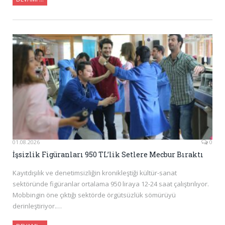
01.08.2026
0
İşsizlik Figüranları 950 TL’lik Setlere Mecbur Bıraktı
Kayıtdışılık ve denetimsizliğin kronikleştiği kültür-sanat
sektöründe figüranlar ortalama 950 liraya 12-24 saat çalıştırılıyor.
Mobbingin öne çıktığı sektörde örgütsüzlük sömürüyü
derinleştiriyor.…