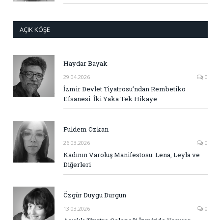
AÇIK KÖŞE
Haydar Bayak
29.04.2026
0
İzmir Devlet Tiyatrosu’ndan Rembetiko
Efsanesi: İki Yaka Tek Hikaye
Fuldem Özkan
26.03.2026
0
Kadının Varoluş Manifestosu: Lena, Leyla ve
Diğerleri
Özgür Duygu Durgun
13.03.2026
0