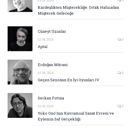
03.08.2026
0
Kardeşlikten Müşterekliğe: Ortak Hafızadan
Müşterek Geleceğe
Cüneyt Uzunlar
02.08.2026
0
Aptal
Erdoğan Mitrani
02.08.2026
0
Geçen Sezonun En İyi Oyunları IV
Serkan Fırtına
02.08.2026
0
Yoko Ono’nun Kavramsal Sanat Evreni ve
Eylemin Saf Gerçekliği