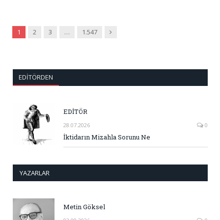
Sonraki
1
2
3
…
1.547
EDITÖRDEN
EDİTÖR
28.07.2026
0
İktidarın Mizahla Sorunu Ne
YAZARLAR
Metin Göksel