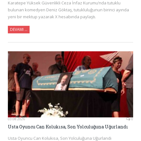
Karatepe Yüksek Güvenlikli Ceza İnfaz Kurumu’nda tutuklu
bulunan komedyen Deniz Göktaş, tutukluluğunun birinci ayında
yeni bir mektup yazarak X hesabında paylaştı.
DEVAMI ...
03.08.2026
0
Usta Oyuncu Can Kolukısa, Son Yolculuğuna Uğurlandı
Usta Oyuncu Can Kolukısa, Son Yolculuğuna Uğurlandı