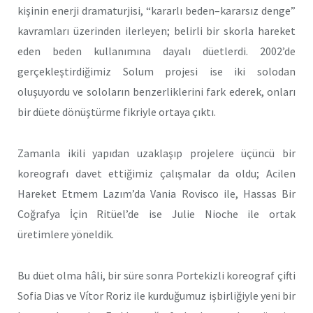
kişinin enerji dramaturjisi, “kararlı beden–kararsız denge”
kavramları üzerinden ilerleyen; belirli bir skorla hareket
eden beden kullanımına dayalı düetlerdi. 2002’de
gerçekleştirdiğimiz Solum projesi ise iki solodan
oluşuyordu ve soloların benzerliklerini fark ederek, onları
bir düete dönüştürme fikriyle ortaya çıktı.
Zamanla ikili yapıdan uzaklaşıp projelere üçüncü bir
koreografı davet ettiğimiz çalışmalar da oldu; Acilen
Hareket Etmem Lazım’da Vania Rovisco ile, Hassas Bir
Coğrafya İçin Ritüel’de ise Julie Nioche ile ortak
üretimlere yöneldik.
Bu düet olma hâli, bir süre sonra Portekizli koreograf çifti
Sofia Dias ve Vítor Roriz ile kurduğumuz işbirliğiyle yeni bir