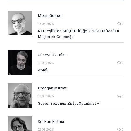
Metin Göksel
03.08.2026
0
Kardeşlikten Müşterekliğe: Ortak Hafızadan
Müşterek Geleceğe
Cüneyt Uzunlar
02.08.2026
0
Aptal
Erdoğan Mitrani
02.08.2026
0
Geçen Sezonun En İyi Oyunları IV
Serkan Fırtına
02.08.2026
0