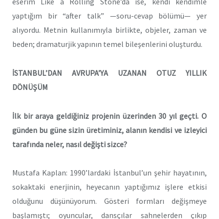
eserim Like a Rolling Stone’da ise, kendi kendimle
yaptığım bir “after talk” —soru-cevap bölümü— yer
alıyordu. Metnin kullanımıyla birlikte, objeler, zaman ve
beden; dramaturjik yapının temel bileşenlerini oluşturdu.
İSTANBUL’DAN AVRUPA’YA UZANAN OTUZ YILLIK
DÖNÜŞÜM
İlk bir araya geldiğiniz projenin üzerinden 30 yıl geçti. O
günden bu güne sizin üretiminiz, alanın kendisi ve izleyici
tarafında neler, nasıl değişti sizce?
Mustafa Kaplan: 1990’lardaki İstanbul’un şehir hayatının,
sokaktaki enerjinin, heyecanın yaptığımız işlere etkisi
olduğunu düşünüyorum. Gösteri formları değişmeye
başlamıştı; oyuncular, dansçılar sahnelerden çıkıp