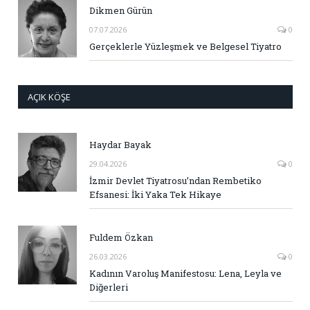
Dikmen Gürün
07.07.2026
0
Gerçeklerle Yüzleşmek ve Belgesel Tiyatro
AÇIK KÖŞE
Haydar Bayak
29.04.2026
0
İzmir Devlet Tiyatrosu’ndan Rembetiko
Efsanesi: İki Yaka Tek Hikaye
Fuldem Özkan
26.03.2026
0
Kadının Varoluş Manifestosu: Lena, Leyla ve
Diğerleri