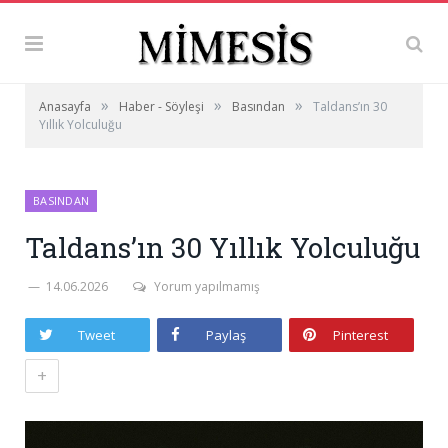
»
»
»
Anasayfa
Haber - Söyleşi
Basından
Taldans’ın 30
Yıllık Yolculuğu
BASINDAN
Taldans’ın 30 Yıllık Yolculuğu
14.06.2026
Yorum yapılmamış
Tweet
Paylaş
Pinterest
+