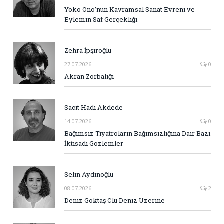
Yoko Ono’nun Kavramsal Sanat Evreni ve
Eylemin Saf Gerçekliği
Zehra İpşiroğlu
27.07.2026
0
Akran Zorbalığı
Sacit Hadi Akdede
14.07.2026
0
Bağımsız Tiyatroların Bağımsızlığına Dair Bazı
İktisadi Gözlemler
Selin Aydınoğlu
08.07.2026
2
Deniz Göktaş Ölü Deniz Üzerine