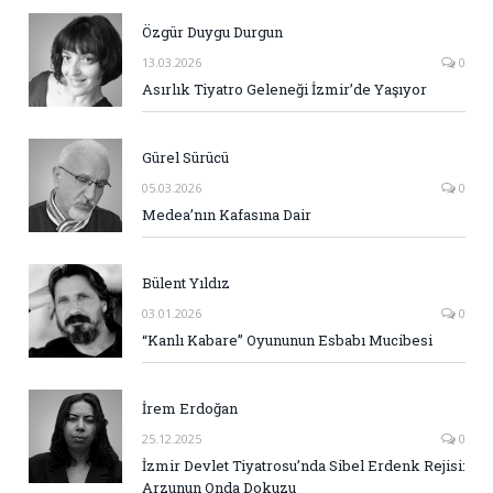
Özgür Duygu Durgun
13.03.2026
0
Asırlık Tiyatro Geleneği İzmir’de Yaşıyor
Gürel Sürücü
05.03.2026
0
Medea’nın Kafasına Dair
Bülent Yıldız
03.01.2026
0
“Kanlı Kabare” Oyununun Esbabı Mucibesi
İrem Erdoğan
25.12.2025
0
İzmir Devlet Tiyatrosu’nda Sibel Erdenk Rejisi:
Arzunun Onda Dokuzu