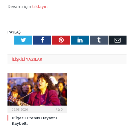
Devamı için
tıklayın
.
PAYLAŞ.
Twitter
Facebook
Pinterest
LinkedIn
Tumblr
E-
Posta
ILIŞKILI
YAZILAR
06.08.2026
0
Bilgesu Erenus Hayatını
Kaybetti