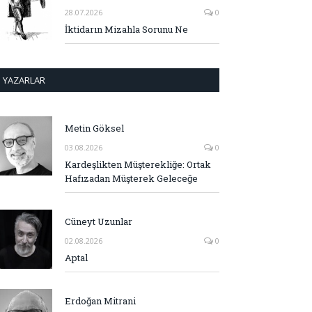
28.07.2026
0
İktidarın Mizahla Sorunu Ne
YAZARLAR
Metin Göksel
03.08.2026
0
Kardeşlikten Müşterekliğe: Ortak
Hafızadan Müşterek Geleceğe
Cüneyt Uzunlar
02.08.2026
0
Aptal
Erdoğan Mitrani