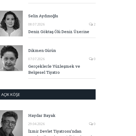
Selin Aydınoğlu
08.07.2026
2
Deniz Göktaş Ölü Deniz Üzerine
Dikmen Gürün
07.07.2026
0
Gerçeklerle Yüzleşmek ve
Belgesel Tiyatro
AÇIK KÖŞE
Haydar Bayak
29.04.2026
0
İzmir Devlet Tiyatrosu’ndan