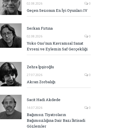
02.08.2026
0
Geçen Sezonun En İyi Oyunları IV
Serkan Fırtına
02.08.2026
0
Yoko Ono’nun Kavramsal Sanat
Evreni ve Eylemin Saf Gerçekliği
Zehra İpşiroğlu
27.07.2026
0
Akran Zorbalığı
Sacit Hadi Akdede
14.07.2026
0
Bağımsız Tiyatroların
Bağımsızlığına Dair Bazı İktisadi
Gözlemler