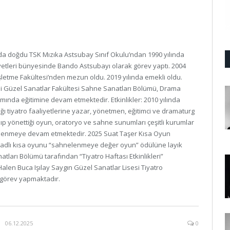
da doğdu TSK Mızıka Astsubay Sınıf Okulu’ndan 1990 yılında
tleri bünyesinde Bando Astsubayı olarak görev yaptı. 2004
İşletme Fakültesi’nden mezun oldu. 2019 yılında emekli oldu.
si Güzel Sanatlar Fakültesi Sahne Sanatları Bölümü, Drama
mında eğitimine devam etmektedir. Etkinlikler: 2010 yılında
ı tiyatro faaliyetlerine yazar, yönetmen, eğitimci ve dramaturg
p yönettiği oyun, oratoryo ve sahne sunumları çeşitli kurumlar
lenmeye devam etmektedir. 2025 Suat Taşer Kısa Oyun
 adlı kısa oyunu “sahnelenmeye değer oyun” ödülüne layık
ları Bölümü tarafından “Tiyatro Haftası Etkinlikleri”
len Buca Işılay Saygın Güzel Sanatlar Lisesi Tiyatro
görev yapmaktadır.
06.12.2025
0