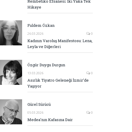
Rembetiko Efsanesi: İki Yaka Tek
Hikaye
Fuldem Özkan
26.03.2026
0
Kadının Varoluş Manifestosu: Lena,
Leyla ve Diğerleri
Özgür Duygu Durgun
13.03.2026
0
Asırlık Tiyatro Geleneği İzmir’de
Yaşıyor
Gürel Sürücü
05.03.2026
0
Medea’nın Kafasına Dair