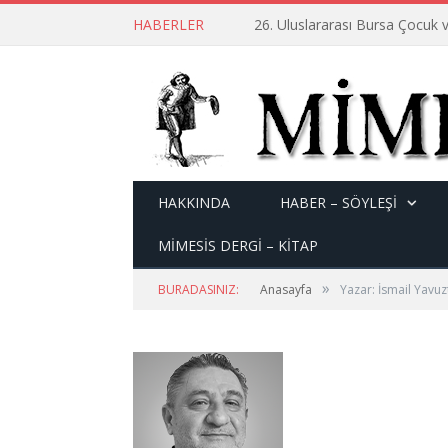
HABERLER
26. Uluslararası Bursa Çocuk v
HAKKINDA
HABER – SÖYLEŞI
MİMESİS DERGİ – KİTAP
»
BURADASINIZ:
Anasayfa
Yazar: İsmail Yavuz