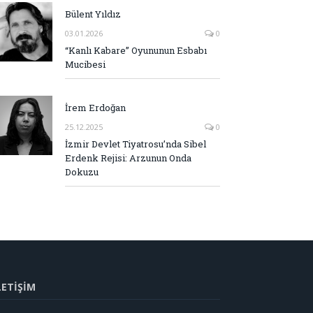
Bülent Yıldız
03.01.2026
0
“Kanlı Kabare” Oyununun Esbabı
Mucibesi
İrem Erdoğan
25.12.2025
0
İzmir Devlet Tiyatrosu’nda Sibel
Erdenk Rejisi: Arzunun Onda
Dokuzu
LETİŞİM