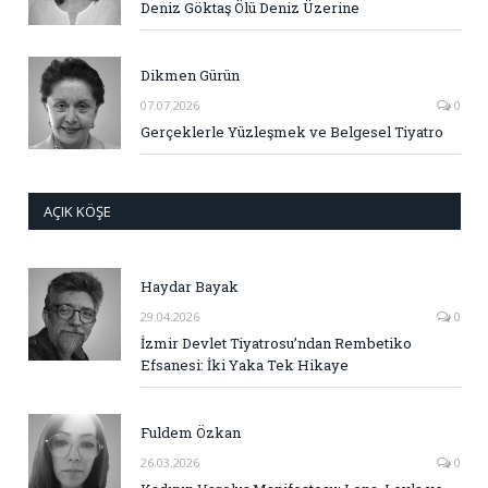
Deniz Göktaş Ölü Deniz Üzerine
Dikmen Gürün
07.07.2026
0
Gerçeklerle Yüzleşmek ve Belgesel Tiyatro
AÇIK KÖŞE
Haydar Bayak
29.04.2026
0
İzmir Devlet Tiyatrosu’ndan Rembetiko
Efsanesi: İki Yaka Tek Hikaye
Fuldem Özkan
26.03.2026
0