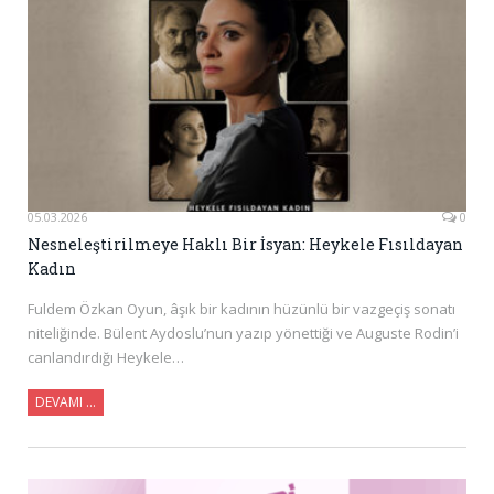
05.03.2026
0
Nesneleştirilmeye Haklı Bir İsyan: Heykele Fısıldayan
Kadın
Fuldem Özkan Oyun, âşık bir kadının hüzünlü bir vazgeçiş sonatı
niteliğinde. Bülent Aydoslu’nun yazıp yönettiği ve Auguste Rodin’i
canlandırdığı Heykele…
DEVAMI …