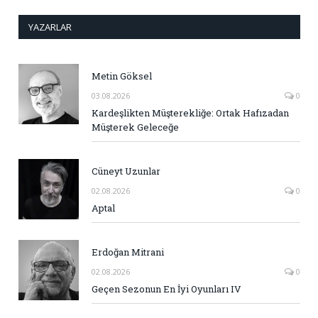
YAZARLAR
Metin Göksel
03.08.2026
0
Kardeşlikten Müşterekliğe: Ortak Hafızadan
Müşterek Geleceğe
Cüneyt Uzunlar
02.08.2026
0
Aptal
Erdoğan Mitrani
02.08.2026
0
Geçen Sezonun En İyi Oyunları IV