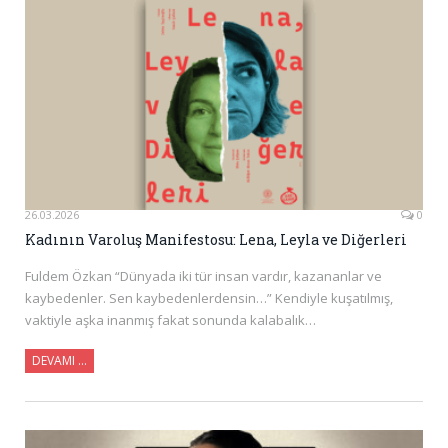
26.03.2026
0
Kadının Varoluş Manifestosu: Lena, Leyla ve Diğerleri
Fuldem Özkan “Dünyada iki tür insan vardır, kazananlar ve
kaybedenler. Sen kaybedenlerdensin…” Kendiyle kuşatılmış,
vaktiyle aşka inanmış fakat sonunda kalabalık…
DEVAMI …