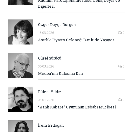
Kadının Varoluş Manifestosu: Lena, Leyla ve
Diğerleri
Özgür Duygu Durgun
13.03.2026
0
Asırlık Tiyatro Geleneği İzmir’de Yaşıyor
Gürel Sürücü
05.03.2026
0
Medea’nın Kafasına Dair
Bülent Yıldız
03.01.2026
0
“Kanlı Kabare” Oyununun Esbabı Mucibesi
İrem Erdoğan