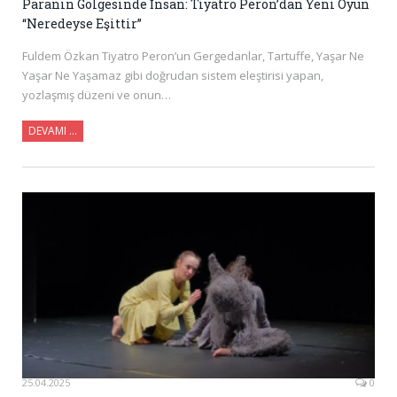
Paranın Gölgesinde İnsan: Tiyatro Peron’dan Yeni Oyun
“Neredeyse Eşittir”
Fuldem Özkan Tiyatro Peron’un Gergedanlar, Tartuffe, Yaşar Ne
Yaşar Ne Yaşamaz gibi doğrudan sistem eleştirisi yapan,
yozlaşmış düzeni ve onun…
DEVAMI …
25.04.2025
0