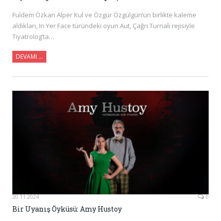
Fuldem Özkan Alper Kul ve Özgür Özgülgün’ün birlikte kaleme
aldıkları, In Yer Face türündeki oyun Aut, Çağrı Turnalı rejisiyle
Tiyatrolog’ta…
DEVAMI …
20.11.2024
0
Bir Uyanış Öyküsü: Amy Hustoy