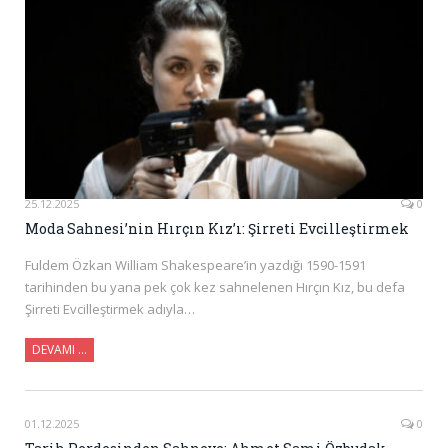
25.12.2025
0
Moda Sahnesi’nin Hırçın Kız’ı: Şirreti Evcilleştirmek
Fuldem Özkan William Shakespeare’in yazdığı 1590-1591
tarihinden bu yana pek çok kez sahnelenen Hırçın Kız, bu defa
Şirreti Evcilleştirmek adıyla…
DEVAMI …
01.12.2025
0