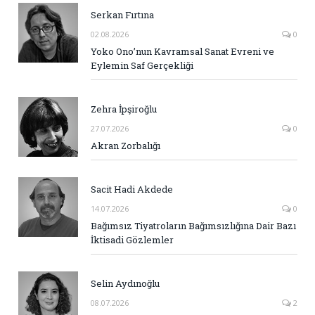
Serkan Fırtına
02.08.2026
0
Yoko Ono’nun Kavramsal Sanat Evreni ve
Eylemin Saf Gerçekliği
Zehra İpşiroğlu
27.07.2026
0
Akran Zorbalığı
Sacit Hadi Akdede
14.07.2026
0
Bağımsız Tiyatroların Bağımsızlığına Dair Bazı
İktisadi Gözlemler
Selin Aydınoğlu
08.07.2026
2