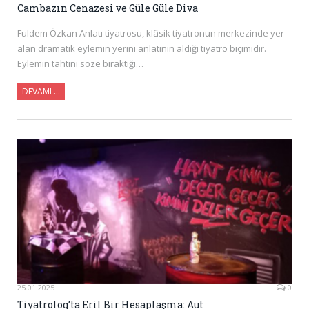
Cambazın Cenazesi ve Güle Güle Diva
Fuldem Özkan Anlatı tiyatrosu, klâsik tiyatronun merkezinde yer
alan dramatik eylemin yerini anlatının aldığı tiyatro biçimidir.
Eylemin tahtını söze bıraktığı…
DEVAMI …
25.01.2025
0
Tiyatrolog’ta Eril Bir Hesaplaşma: Aut