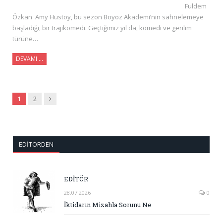
Fuldem
Özkan Amy Hustoy, bu sezon Boyoz Akademi’nin sahnelemeye
başladığı, bir trajikomedi. Geçtiğimiz yıl da, komedi ve gerilim
türüne…
DEVAMI …
Sonraki
1
2
EDITÖRDEN
EDİTÖR
28.07.2026
0
İktidarın Mizahla Sorunu Ne