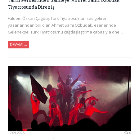
Tarih Perdesinden Sahneye: Ahmet Sami Özbudak
Tiyatrosunda Direniş
Fuldem Özkan Çağdaş Türk Tiyatrosu’nun ses getiren
yazarlarından biri olan Ahmet Sami Özbudak, eserlerinde
Geleneksel Türk Tiyatrosu’nu çağdaşlaştırma çabasıyla öne…
DEVAMI …
17.09.2025
0