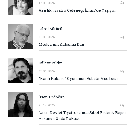
13.03.2026
0
Asırlık Tiyatro Geleneği İzmir’de Yaşıyor
Gürel Sürücü
05.03.2026
0
Medea’nın Kafasına Dair
Bülent Yıldız
03.01.2026
0
“Kanlı Kabare” Oyununun Esbabı Mucibesi
İrem Erdoğan
25.12.2025
0
İzmir Devlet Tiyatrosu’nda Sibel Erdenk Rejisi:
Arzunun Onda Dokuzu