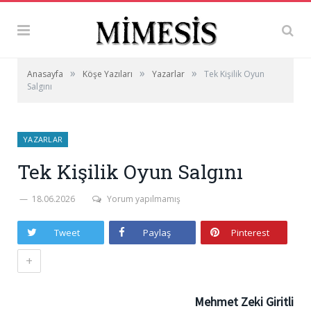
»
»
»
Anasayfa
Köşe Yazıları
Yazarlar
Tek Kişilik Oyun
Salgını
YAZARLAR
Tek Kişilik Oyun Salgını
18.06.2026
Yorum yapılmamış
Tweet
Paylaş
Pinterest
+
Mehmet Zeki Giritli