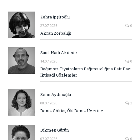
Zehra İpşiroğlu
27.07.2026
0
Akran Zorbalığı
Sacit Hadi Akdede
14.07.2026
0
Bağımsız Tiyatroların Bağımsızlığına Dair Bazı
İktisadi Gözlemler
Selin Aydınoğlu
08.07.2026
2
Deniz Göktaş Ölü Deniz Üzerine
Dikmen Gürün
07.07.2026
0