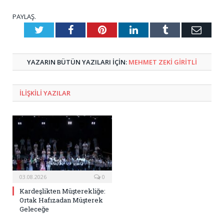
PAYLAŞ.
Twitter
Facebook
Pinterest
LinkedIn
Tumblr
E-
Posta
YAZARIN BÜTÜN YAZILARI IÇIN:
MEHMET ZEKI GIRITLI
ILIŞKILI
YAZILAR
03.08.2026
0
Kardeşlikten Müşterekliğe:
Ortak Hafızadan Müşterek
Geleceğe