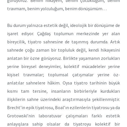
görüyoruz. Benim hikayem, benim çocukluğum, benim
travmam, benim yolculuğum, benim dönüşümüm…
Bu durum yalnızca estetik değil, ideolojik bir dönüşüme de
işaret ediyor. Çağdaş toplumun merkezinde yer alan
bireycilik, tiyatro sahnesine de taşınmış durumda. Artık
sahnede çoğu zaman bir topluluk değil, kendi hikayesini
anlatan bir özne görüyoruz. Birlikte yaşamanın zorlukları
yerine bireysel deneyimler, kolektif mücadeleler yerine
kişisel travmalar; toplumsal çatışmalar yerine öz-
anlatılar sahnelere hâkim. Oysa tiyatro tarihinin büyük
kısmı tam tersine, insanların birbirleriyle kurdukları
ilişkilerin sahne üzerindeki araştırmasıyla şekillenmiştir.
Brecht’in epik tiyatrosu, Boal’ın ezilenlerin tiyatrosu ya da
Grotowski’nin laboratuvar çalışmaları farklı estetik
anlayışlara sahip olsalar da tiyatroyu kolektif bir