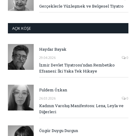
Gerçeklerle Yüzleşmek ve Belgesel Tiyatro
AÇIK KÖŞE
Haydar Bayak
29.04.2026
0
İzmir Devlet Tiyatrosu’ndan Rembetiko
Efsanesi: İki Yaka Tek Hikaye
Fuldem Özkan
26.03.2026
0
Kadının Varoluş Manifestosu: Lena, Leyla ve
Diğerleri
Özgür Duygu Durgun