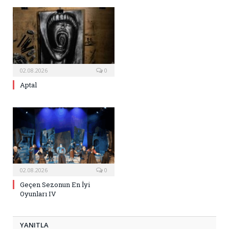
02.08.2026
0
Aptal
02.08.2026
0
Geçen Sezonun En İyi
Oyunları IV
YANITLA