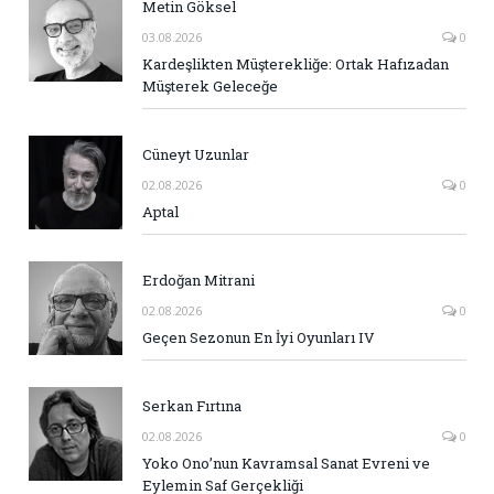
Metin Göksel
03.08.2026
0
Kardeşlikten Müşterekliğe: Ortak Hafızadan
Müşterek Geleceğe
Cüneyt Uzunlar
02.08.2026
0
Aptal
Erdoğan Mitrani
02.08.2026
0
Geçen Sezonun En İyi Oyunları IV
Serkan Fırtına
02.08.2026
0
Yoko Ono’nun Kavramsal Sanat Evreni ve
Eylemin Saf Gerçekliği