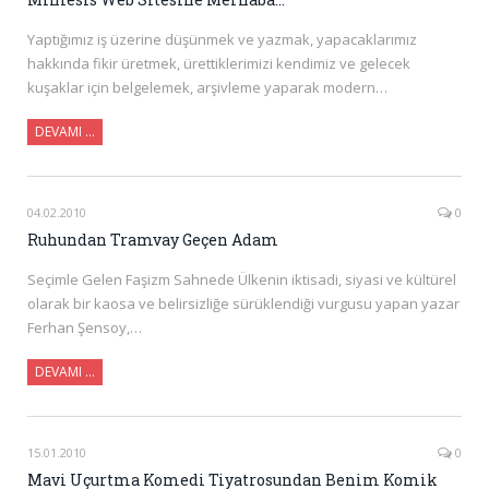
Yaptığımız iş üzerine düşünmek ve yazmak, yapacaklarımız
hakkında fikir üretmek, ürettiklerimizi kendimiz ve gelecek
kuşaklar için belgelemek, arşivleme yaparak modern…
DEVAMI …
04.02.2010
0
Ruhundan Tramvay Geçen Adam
Seçimle Gelen Faşizm Sahnede Ülkenin iktisadi, siyasi ve kültürel
olarak bir kaosa ve belirsizliğe sürüklendiği vurgusu yapan yazar
Ferhan Şensoy,…
DEVAMI …
15.01.2010
0
Mavi Uçurtma Komedi Tiyatrosundan Benim Komik