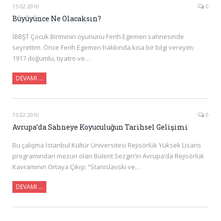
15.02.2010
0
Büyüyünce Ne Olacaksın?
İBBŞT Çocuk Biriminin oyununu Ferih Egemen sahnesinde
seyrettim. Önce Ferih Egemen hakkında kısa bir bilgi vereyim;
1917 doğumlu, tiyatro ve…
DEVAMI …
15.02.2010
0
Avrupa’da Sahneye Koyuculuğun Tarihsel Gelişimi
Bu çalışma İstanbul Kültür Üniversitesi Rejisörlük Yüksek Lisans
programından mezun olan Bülent Sezgin’in Avrupa’da Rejisörlük
Kavramının Ortaya Çıkışı: “Stanislavski ve…
DEVAMI …