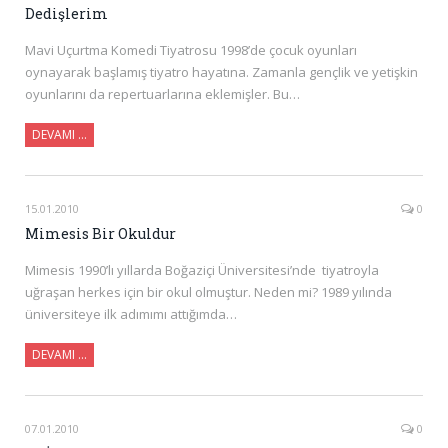
Dedişlerim
Mavi Uçurtma Komedi Tiyatrosu 1998’de çocuk oyunları
oynayarak başlamış tiyatro hayatına. Zamanla gençlik ve yetişkin
oyunlarını da repertuarlarına eklemişler. Bu…
DEVAMI …
15.01.2010
0
Mimesis Bir Okuldur
Mimesis 1990’lı yıllarda Boğaziçi Üniversitesi’nde tiyatroyla
uğraşan herkes için bir okul olmuştur. Neden mi? 1989 yılında
üniversiteye ilk adımımı attığımda…
DEVAMI …
07.01.2010
0