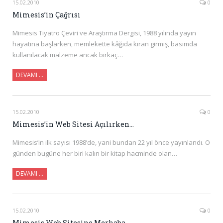
15.02.2010
0
Mimesis’in Çağrısı
Mimesis Tiyatro Çeviri ve Araştırma Dergisi, 1988 yılında yayın
hayatına başlarken, memlekette kâğıda kıran girmiş, basımda
kullanılacak malzeme ancak birkaç…
DEVAMI …
15.02.2010
0
Mimesis’in Web Sitesi Açılırken…
Mimesis’in ilk sayısı 1988’de, yani bundan 22 yıl önce yayınlandı. O
günden bugüne her biri kalın bir kitap hacminde olan…
DEVAMI …
15.02.2010
0
Mimesis Web Sitesine Merhaba…