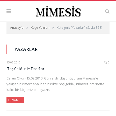
»
»
Anasayfa
Köşe Yazıları
Kategori: "Yazarlar"
(Sayfa 358)
YAZARLAR
15.02.2010
0
Hoş Geldiniz Dostlar
Ceren Okur (15.02.2010) Günlerdir düşünüyorum Mimesis’e
yakışan bir merhaba, hep birlikte hoş geldik, nihayet internette
kalıcı bir köşemiz oldu yazısı…
DEVAMI …