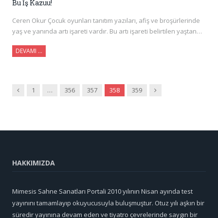
Bu İş Kazuu!
Ceren Okur Çocuk oyunları tanıtım yazıları, afiş ve broşürlerinde
yaş ve yanında artı işareti vardır. Bu artı işareti belirtilen yaştan…
DEVAMI …
Önceki
Sonraki
1
…
356
357
358
359
HAKKIMIZDA
Mimesis Sahne Sanatları Portali 2010 yılının Nisan ayında test
yayınını tamamlayıp okuyucusuyla buluşmuştur. Otuz yılı aşkın bir
süredir yayınına devam eden ve tiyatro çevrelerinde saygın bir