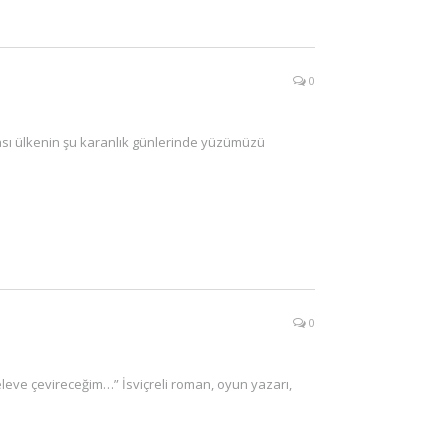
0
sı ülkenin şu karanlık günlerinde yüzümüzü
0
eleve çevireceğim…” İsviçreli roman, oyun yazarı,