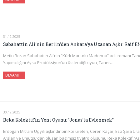
31.12.2025
Sabahattin Ali’nin Berlin’den Ankara’ya Uzanan Aşkı: Raif E
Metin Boran Sabahattin Ali’nin “Kürk Mantolu Madonna” adlı romanı Tan
Yapımcılığını Aysa Prodüksiyon’un üstlendiği oyun, Taner…
DEVAMI …
30.12.2025
Reka Kolektif’in Yeni Oyunu: “Jonas’la Evlenmek”
Erdoğan Mitrani Üç yılı aşkındır birlikte üreten, Ceren Kaçar, Ezo Şara U
Arslan ve Umutsu’dan oluşan bağımsız tiyatro oluşumu Reka Kolektif, ‘Aşa