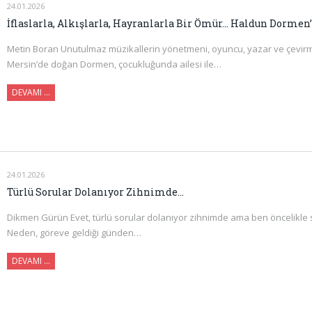
24.01.2026
İflaslarla, Alkışlarla, Hayranlarla Bir Ömür… Haldun Dormen’
Metin Boran Unutulmaz müzikallerin yönetmeni, oyuncu, yazar ve çevirm
Mersin’de doğan Dormen, çocukluğunda ailesi ile…
DEVAMI …
24.01.2026
Türlü Sorular Dolanıyor Zihnimde…
Dikmen Gürün Evet, türlü sorular dolanıyor zihnimde ama ben öncelikle 
Neden, göreve geldiği günden…
DEVAMI …