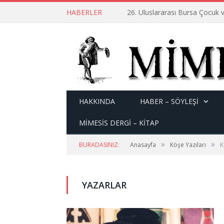
HABERLER
26. Uluslararası Bursa Çocuk v
HAKKINDA
HABER – SÖYLEŞI
MİMESİS DERGİ – KİTAP
»
»
BURADASINIZ:
Anasayfa
Köşe Yazıları
K
YAZARLAR