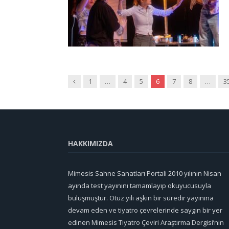
Önceki
1
…
4
5
6
7
8
…
3
HAKKIMIZDA
Mimesis Sahne Sanatları Portali 2010 yılının Nisan
ayında test yayınını tamamlayıp okuyucusuyla
buluşmuştur. Otuz yılı aşkın bir süredir yayınına
devam eden ve tiyatro çevrelerinde saygın bir yer
edinen Mimesis Tiyatro Çeviri Araştırma Dergisi’nin