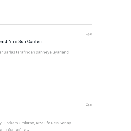
0
fendi’nin Son Günleri
er Barlas tarafından sahneye uyarlandı.
0
ray, Görkem Örskıran, Rıza Efe Reis Senay
lım Bunları’ ile…