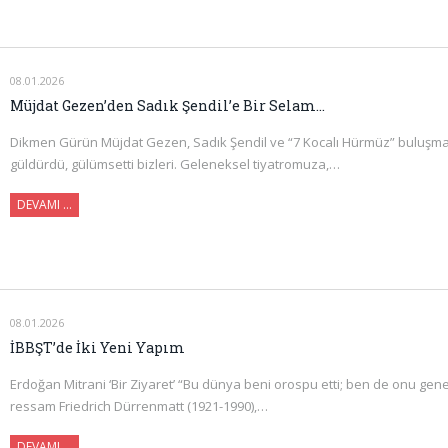
08.01.2026
Müjdat Gezen’den Sadık Şendil’e Bir Selam…
Dikmen Gürün Müjdat Gezen, Sadık Şendil ve “7 Kocalı Hürmüz” buluşma
güldürdü, gülümsetti bizleri. Geleneksel tiyatromuza,…
DEVAMI …
08.01.2026
İBBŞT’de İki Yeni Yapım
Erdoğan Mitrani ‘Bir Ziyaret’ “Bu dünya beni orospu etti; ben de onu gen
ressam Friedrich Dürrenmatt (1921-1990),…
DEVAMI …