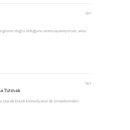
0
Hangisinin doğru olduğunu anımsayamıyorum, ama
0
yna Tutmak
u olarak klasik komedyanın ilk örneklerinden