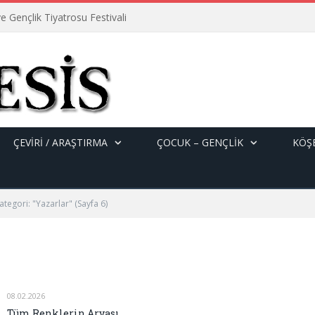
e Gençlik Tiyatrosu Festivali
ÇEVİRİ / ARAŞTIRMA
ÇOCUK – GENÇLIK
KÖŞE
ategori: "Yazarlar"
(Sayfa 6)
08.02.2026
Tüm Renklerin Aryası