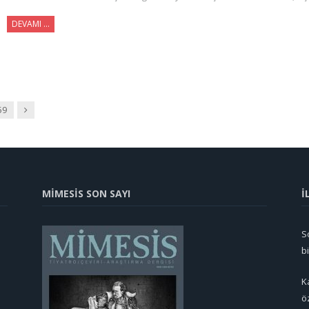
DEVAMI …
Sonraki
59
MİMESİS SON SAYI
İ
So
b
K
ö