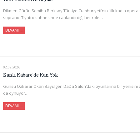
Dikmen Gürün Semiha Berksoy Türkiye Cumhuriyeti’nin “ilk kadın opera s
soprano. Tiyatro sahnesinde canlandırdığı her role…
DEVAMI …
02.02.2026
Kanlı Kabare’de Kan Yok
Günsu Özkarar Okan Bayülgen DaDa Salon’daki oyunlarına bir yenisini d
da oynuyor…
DEVAMI …