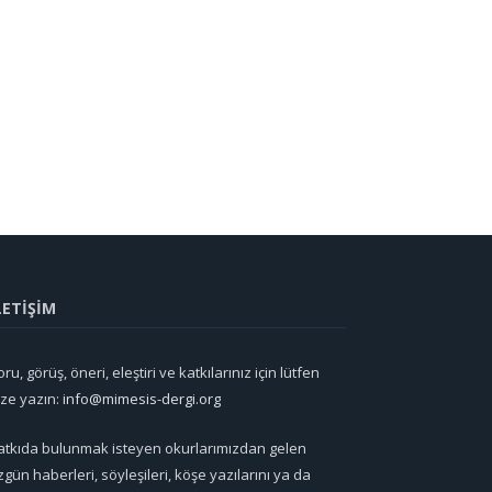
LETİŞİM
ru, görüş, öneri, eleştiri ve katkılarınız için lütfen
ize yazın:
info@mimesis-dergi.org
atkıda bulunmak isteyen okurlarımızdan gelen
zgün haberleri, söyleşileri, köşe yazılarını ya da