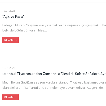
19.01.2026
“Aşk ve Para”
Erdoğan Mitrani Çalışmak için yaşamak ya da yaşamak için çalışmak… 
belki de bütün dünyanın bize…
DEVAMI …
12.01.2026
İstanbul Tiyatrosu’ndan Zamansız Eleştiri: Sahte Sofulara A
Metin Boran Geçtiğimiz sezon kurulan İstanbul Tiyatrosu başlangıç oyun
olan Moliere’in “Le Tartüf’ünü sahnelemeye devam ediyor. Ataşehir’de…
DEVAMI …