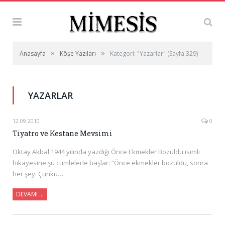
»
»
Anasayfa
Köşe Yazıları
Kategori: "Yazarlar"
(Sayfa 329)
YAZARLAR
12.09.2010
0
Tiyatro ve Kestane Mevsimi
Oktay Akbal 1944 yılında yazdığı Önce Ekmekler Bozuldu isimli
hikayesine şu cümlelerle başlar: “Önce ekmekler bozuldu, sonra
her şey. Çünkü…
DEVAMI …