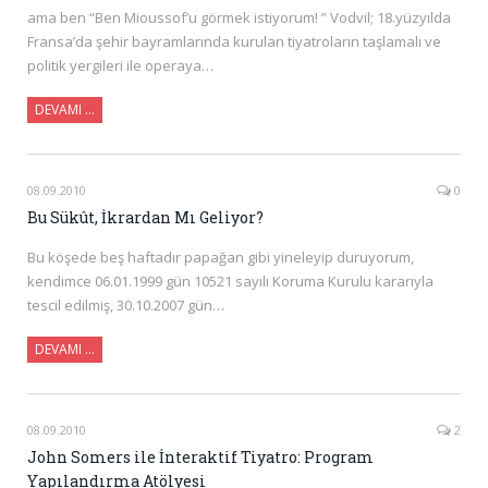
ama ben “Ben Mioussof’u görmek istiyorum! ” Vodvil; 18.yüzyılda
Fransa’da şehir bayramlarında kurulan tiyatroların taşlamalı ve
politik yergileri ile operaya…
DEVAMI …
08.09.2010
0
Bu Sükût, İkrardan Mı Geliyor?
Bu köşede beş haftadır papağan gibi yineleyip duruyorum,
kendimce 06.01.1999 gün 10521 sayılı Koruma Kurulu kararıyla
tescil edilmiş, 30.10.2007 gün…
DEVAMI …
08.09.2010
2
John Somers ile İnteraktif Tiyatro: Program
Yapılandırma Atölyesi