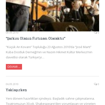
08.09.2010
0
“Şarkısı Olanın Fırtınası Olacaktır”
“Küçük Arı Kovanı” Topluluğu 23 Ağustos 2010’da “José Marti”
Küba Dostluk Derneği’nin ve Nazım Hikmet Kültür Merkezi’nin
davetlisi olarak Türkiye’yi…
DEVAMI …
06.09.2010
0
Yaklaşırken
Yeni dönem hazırlıkları içindeyiz. Başladık sahne çalışmalarına.
Tiyatromuzun 30.yılı. Shakespeare’den yorumlayan ve yöneten