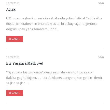
12.09.2010
0
Açlık
U2’nun o meşhur konserinin sabahında yolum İstiklal Caddesi’ne
düştü. Bir kitabevinin önündeki uzun bilet kuyruğunu görünce,
doğrusu pek yadırgamadım. Bono…
DEVAMI …
12.09.2010
0
Bir Yaşama Methiye!
“Tiyatro’da faşizm vardır” derdi espriyle karışık. Provaya bir
dakika geç kaldığımızda “23 dakika 59 saniye erken geldin” derdi,
şaşkın şaşkın…
DEVAMI …