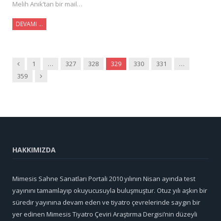
Melih Anık’tan bir mail…
DEVAMI …
Önceki
1
…
327
328
329
330
331
…
Sonraki
359
HAKKIMIZDA
Mimesis Sahne Sanatları Portali 2010 yılının Nisan ayında test
yayınını tamamlayıp okuyucusuyla buluşmuştur. Otuz yılı aşkın bir
süredir yayınına devam eden ve tiyatro çevrelerinde saygın bir
yer edinen Mimesis Tiyatro Çeviri Araştırma Dergisi’nin düzeyli