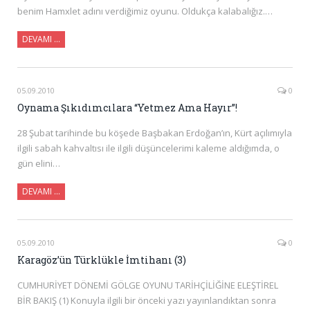
benim Hamxlet adını verdiğimiz oyunu. Oldukça kalabalığız.…
DEVAMI …
05.09.2010
0
Oynama Şıkıdımcılara “Yetmez Ama Hayır”!
28 Şubat tarihinde bu köşede Başbakan Erdoğan’ın, Kürt açılımıyla
ilgili sabah kahvaltısı ile ilgili düşüncelerimi kaleme aldığımda, o
gün elini…
DEVAMI …
05.09.2010
0
Karagöz’ün Türklükle İmtihanı (3)
CUMHURİYET DÖNEMİ GÖLGE OYUNU TARİHÇİLİĞİNE ELEŞTİREL
BİR BAKIŞ (1) Konuyla ilgili bir önceki yazı yayınlandıktan sonra