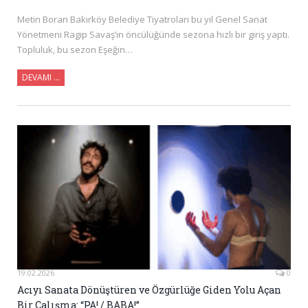
Metin Boran Bakırköy Belediye Tiyatroları bu yıl Genel Sanat
Yönetmeni Ragıp Savaş’ın öncülüğünde sezona hızlı bir giriş yaptı.
Topluluk, bu sezon Eşeğin…
DEVAMI …
19.02.2026
0
Acıyı Sanata Dönüştüren ve Özgürlüğe Giden Yolu Açan
Bir Çalışma: “PA! / BABA!”