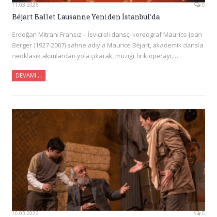
11.03.2026
0
Béjart Ballet Lausanne Yeniden İstanbul’da
Erdoğan Mitrani Fransız – İsviçreli dansçı koreograf Maurice-Jean
Berger (1927-2007) sahne adıyla Maurice Béjart, akademik dansla
neoklasik akımlardan yola çıkarak, müziği, lirik operayı,…
DEVAMI …
10.03.2026
0