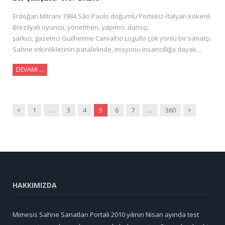
Erdoğan Mitrani 1984 São Paulo doğumlu Portekiz-İtalyan kökenli
Brezilyalı oyuncu, yönetmen, yapımcı, dansçı,
şarkıcı, gazeteci Guilherme Carvalho Logullo çok yönlü bir sanatçı.
Sahne etkinliklerinin paralelinde, misyonu insancıllığa dayalı…
DEVAMI …
Önceki
Sonraki
1
…
3
4
5
6
7
…
360
HAKKIMIZDA
Mimesis Sahne Sanatları Portali 2010 yılının Nisan ayında test