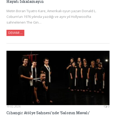
Hayatı Iskalamayın
Metin Boran Tiyatro Kare, Amerikalı oyun yazarı Donald L.
Coburn’un 1976 yılında yazdığı ve aynı yıl Hollywood’ta
sahnelenen The Gin…
DEVAMI …
19.02.2026
0
Cihangir Atölye Sahnesi’nde ‘Salozun Mavalı’