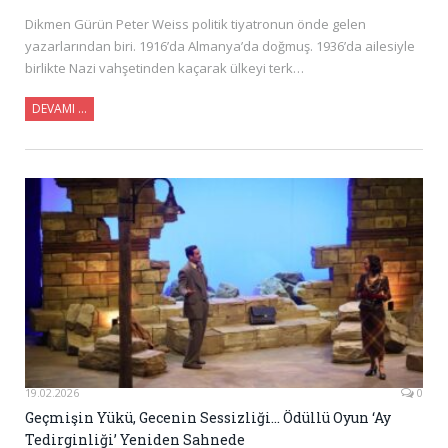
Dikmen Gürün Peter Weiss politik tiyatronun önde gelen
yazarlarından biri. 1916’da Almanya’da doğmuş. 1936’da ailesiyle
birlikte Nazi vahşetinden kaçarak ülkeyi terk…
DEVAMI …
19.02.2026
0
Geçmişin Yükü, Gecenin Sessizliği… Ödüllü Oyun ‘Ay
Tedirginliği’ Yeniden Sahnede