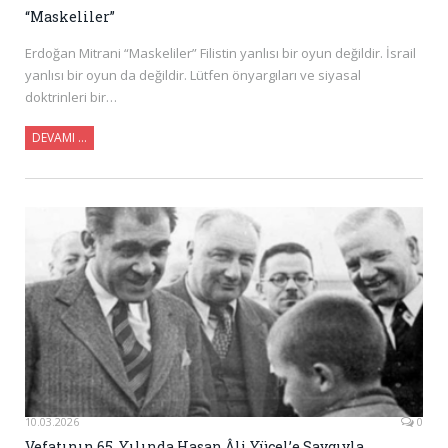
“Maskeliler”
Erdoğan Mitrani “Maskeliler” Filistin yanlısı bir oyun değildir. İsrail
yanlısı bir oyun da değildir. Lütfen önyargıları ve siyasal
doktrinleri bir…
DEVAMI …
10.03.2026
0
Vefatının 65. Yılında Hasan Âli Yücel’e Saygıyla