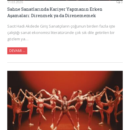
11.03.2026
0
Sahne Sanatlarında Kariyer Yapmanın Erken
Aşamaları: Direnmek ya da Direnememek
Sacit Hadi Akdede Giriş Sanatçıların çoğunun birden fazla işte
çalıştığı sanat ekonomisi literatüründe çok sık dile getirilen bir
gözlem ya…
DEVAMI …