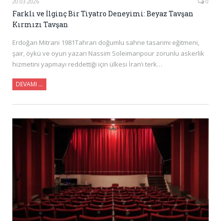
20.03.2026
0
Farklı ve İlginç Bir Tiyatro Deneyimi: Beyaz Tavşan
Kırmızı Tavşan
Erdoğan Mitrani 1981Tahran doğumlu sahne tasarımı eğitmeni,
şair, öykü ve oyun yazarı Nassim Soleimanpour zorunlu askerlik
hizmetini yapmayı reddettiği için ülkesi İran’ı terk…
DEVAMI …