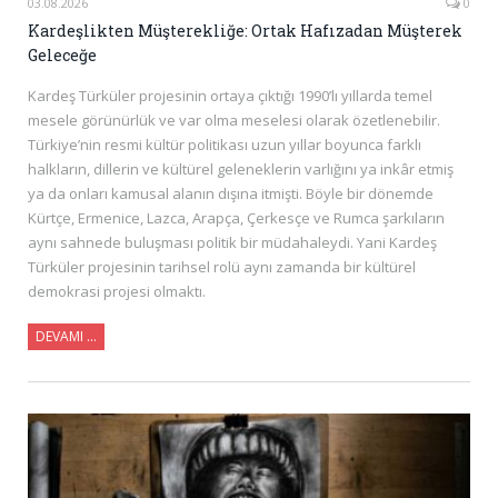
03.08.2026
0
Kardeşlikten Müşterekliğe: Ortak Hafızadan Müşterek
Geleceğe
Kardeş Türküler projesinin ortaya çıktığı 1990’lı yıllarda temel
mesele görünürlük ve var olma meselesi olarak özetlenebilir.
Türkiye’nin resmi kültür politikası uzun yıllar boyunca farklı
halkların, dillerin ve kültürel geleneklerin varlığını ya inkâr etmiş
ya da onları kamusal alanın dışına itmişti. Böyle bir dönemde
Kürtçe, Ermenice, Lazca, Arapça, Çerkesçe ve Rumca şarkıların
aynı sahnede buluşması politik bir müdahaleydi. Yani Kardeş
Türküler projesinin tarihsel rolü aynı zamanda bir kültürel
demokrasi projesi olmaktı.
DEVAMI ...