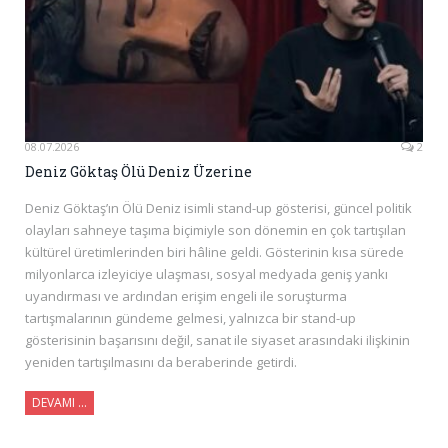
08.07.2026
2
Deniz Göktaş Ölü Deniz Üzerine
Deniz Göktaş’ın Ölü Deniz isimli stand-up gösterisi, güncel politik
olayları sahneye taşıma biçimiyle son dönemin en çok tartışılan
kültürel üretimlerinden biri hâline geldi. Gösterinin kısa sürede
milyonlarca izleyiciye ulaşması, sosyal medyada geniş yankı
uyandırması ve ardından erişim engeli ile soruşturma
tartışmalarının gündeme gelmesi, yalnızca bir stand-up
gösterisinin başarısını değil, sanat ile siyaset arasındaki ilişkinin
yeniden tartışılmasını da beraberinde getirdi.
DEVAMI ...