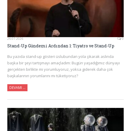
26.07.2026
0
Stand-Up Gündemi Ardından 1: Tiyatro ve Stand-Up
Bu yazıda stand-up gösteri üslubundan yola çıkarak aslında
başka bir şeyi tartışmayı amaçladım: Bugün yaşadığımız dünyayı
gerçekten birlikte mi yorumluyoruz, yoksa giderek daha çok
başkalarının yorumlarını mı tüketiyoruz?
DEVAMI ...