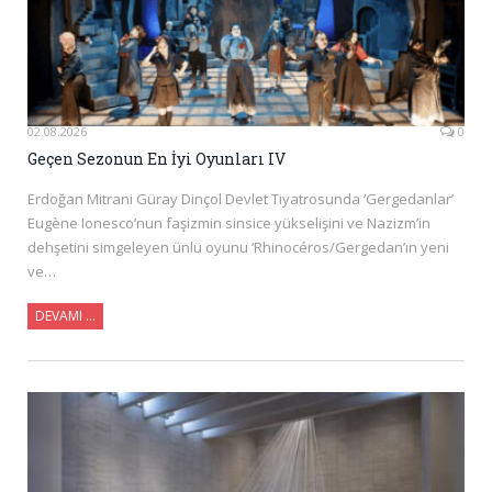
02.08.2026
0
Geçen Sezonun En İyi Oyunları IV
Erdoğan Mitrani Güray Dinçol Devlet Tiyatrosunda ‘Gergedanlar’
Eugène Ionesco’nun faşizmin sinsice yükselişini ve Nazizm’in
dehşetini simgeleyen ünlü oyunu ‘Rhinocéros/Gergedan’ın yeni
ve…
DEVAMI …