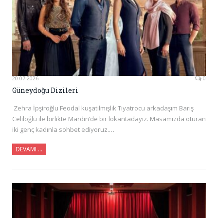
20.07.2026
0
Güneydoğu Dizileri
Zehra İpşiroğlu Feodal kuşatılmışlık Tiyatrocu arkadaşım Barış
Celiloğlu ile birlikte Mardin’de bir lokantadayız. Masamızda oturan
iki genç kadınla sohbet ediyoruz.…
DEVAMI …