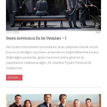
22.07.2026
0
Geçen mevsimin En İyi Oyunları – I
Her tiyatro mevsiminin sonunda bir arşiv çalışması olarak sezon
boyunca izlediğim oyunların arasında en beğendiklerime kısaca
değindiğim yazılarda, geçen sezonun bana göre en iyi
yapımlarına odaklanacağım. 29. İstanbul Tiyatro Festivali ile
başlıyorum.
DEVAMI ...