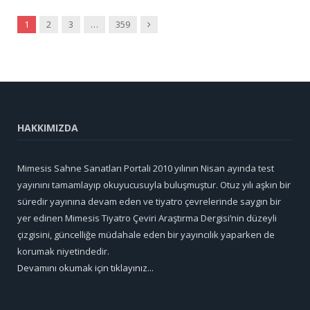
Sonraki
1
2
3
…
359
HAKKIMIZDA
Mimesis Sahne Sanatları Portali 2010 yılının Nisan ayında test
yayınını tamamlayıp okuyucusuyla buluşmuştur. Otuz yılı aşkın bir
süredir yayınına devam eden ve tiyatro çevrelerinde saygın bir
yer edinen Mimesis Tiyatro Çeviri Araştırma Dergisi’nin düzeyli
çizgisini, güncelliğe müdahale eden bir yayıncılık yaparken de
korumak niyetindedir.
Devamını okumak için tıklayınız...