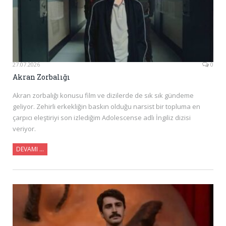
27.07.2026
0
Akran Zorbalığı
Akran zorbalığı konusu film ve dizilerde de sık sık gündeme
geliyor. Zehirli erkekliğin baskın olduğu narsist bir topluma en
çarpıcı eleştiriyi son izlediğim Adolescense adlı İngiliz dizisi
veriyor.
DEVAMI ...