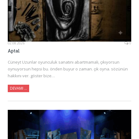
02.08.2026
0
Aptal
Cüneyt Uzunlar oyunculuk sanatını abartmamalı, çıkıyorsun
oynuyorsun hepsi bu. önden buyur o zaman. çık oyna. sözünün
hakkını ver. göster bize…
DEVAMI …