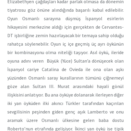
Elizabethyen çağdaşları kadar parlak olmasa da dönemin
tiyatrosu göz önüne alındığında başarılı kabul edilebilir.
Oyun Osmanlı sarayına düşmüş İspanyol esirlerin
hikayesini merkezine aldığı için gerçekten de Cervantes-
DT işbirliğine zemin hazırlayacak bir temaya sahip olduğu
rahatça söylenebilir. Oyun iç içe geçmiş üç ayrı öykünün
bir kombinasyonu olma niteliği taşıyor. Asıl öykü, ileride
oyuna adını veren Büyük (Yüce) Sultan’a dönüşecek olan
İspanyol cariye Catalina de Ovieda ile ona olan aşkı
yüzünden Osmanlı saray kurallarının tümünü çiğnemeyi
göze alan Sultan III. Murat arasındaki hayali gönül
ilişkisini anlatıyor. Bu ana öyküye dolanarak ilerleyen diğer
iki yan öyküden ilki akıncı Türkler tarafından kaçırılan
sevgilisinin peşinden giden genç aşık Lamberto ve onu
aramak üzere Osmanlı ülkesine gelen baba dostu
Roberto’nun etrafında gelişiyor. İkinci yan öykü ise tipik