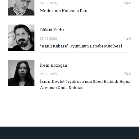
05.03.2026
0
Medea’nın Kafasına Dair
Bülent Yıldız
03.01.2026
0
“Kanlı Kabare” Oyununun Esbabı Mucibesi
İrem Erdoğan
25.12.2025
0
İzmir Devlet Tiyatrosu’nda Sibel Erdenk Rejisi:
Arzunun Onda Dokuzu