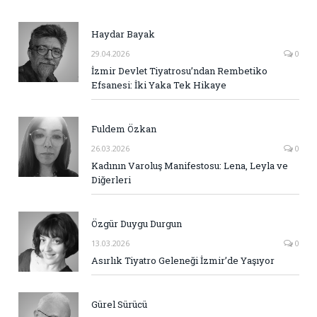
Haydar Bayak
29.04.2026
0
İzmir Devlet Tiyatrosu’ndan Rembetiko
Efsanesi: İki Yaka Tek Hikaye
Fuldem Özkan
26.03.2026
0
Kadının Varoluş Manifestosu: Lena, Leyla ve
Diğerleri
Özgür Duygu Durgun
13.03.2026
0
Asırlık Tiyatro Geleneği İzmir’de Yaşıyor
Gürel Sürücü