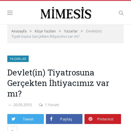
»
»
»
Anasayfa
Köşe Yazıları
Yazarlar
Devlet(in)
Tiyatrosuna Gerçekten İhtiyacımız var mı?
YAZARLAR
Devlet(in) Tiyatrosuna
Gerçekten İhtiyacımız var
mı?
20.05.2010
1 Yorum
Tweet
Paylaş
Pinterest
+