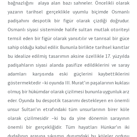
bağnazlığını alaya alan bazı sahneler. Öncelikli olarak
yazarın tarihsel gerçeklikle uyumlu biçimde Osmanlı
padişahını despotik bir figür olarak çizdiği doğrudur.
Osmanlı siyasi sisteminde halife sultan mutlak otoriteyi
temsil eden bir figür olarak yansıtılır ve tanrısal bir güce
sahip olduğu kabul edilir. Bununla birlikte tarihsel kanıtlar
bu idealize edilmiş tasarımın aksine özellikle 17. yüzyılda
padişahların siyasi alanda pasifize edildiklerini ve saray
adamları karşısında eski güçlerini kaybettiklerini
göstermektedir –ki oyunda III. Murat’ın paşalarının kuklası
olmuş bir hükümdar olarak çizilmesi bununla uygunluk arz
eder. Oyunda bu despotik tasarımı destekleyen en önemli
unsur Sultan’ın etrafındaki tüm unsurlarının birer köle
olarak çizilmesidir –ki bu da yine dönemin sarayının
önemli bir gerçekliğidir. Tüm hayatları Hünkar’ın iki
dudağının arasına sıkışmış durumdaki bu köleler ordusu