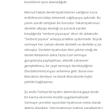
kesimlerini içine alamadığıdır.
Mevcut haliyle devlet tiyatrolarının varlığının sona
erdirilmesini talep etmemek sağduyuya aykırıdır. Bu
yarım asırdır tartışılan bir konudur. Fakat tiyatronun
devletin altyapı desteği ve parasal yardım
karşılığında “serbest piyasaya” devri de aldatıcıdır.
“Serbest piyasa” anlayışı pratikte uydurmadır. Büyük
sermaye her zaman devlet destekli ve devletle iç içe
olmuştur. Devletin tiyatrodan elini çekme isteği de
devlet iktidarının daha fazla özel sermaye
guruplarıyla paylaşılması, etkinlik sahasının
genişletilmesi, bir çeşit sermaye derebeyliğinin
(feodalizminin) inşası anlamına gelir. Buna neo-
liberalizm deniliyor ve klasik liberalizmle hiçbir
şekilde bağdaşmaz.
Şu anda Türkiye’de tiyatro alanında kargaşa içinde
bir karma ekonomi modeli uygulanmaktadır.
Sermaye çevreleri açısından tiyatronun meta olarak
getirisi düşüktür. Yani tiyatronun (sahne sanatlarının )