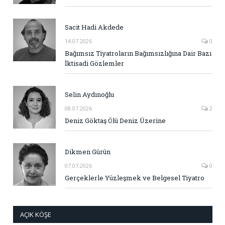
Sacit Hadi Akdede
14.07.2026
0
Bağımsız Tiyatroların Bağımsızlığına Dair Bazı
İktisadi Gözlemler
Selin Aydınoğlu
08.07.2026
2
Deniz Göktaş Ölü Deniz Üzerine
Dikmen Gürün
07.07.2026
0
Gerçeklerle Yüzleşmek ve Belgesel Tiyatro
AÇIK KÖŞE