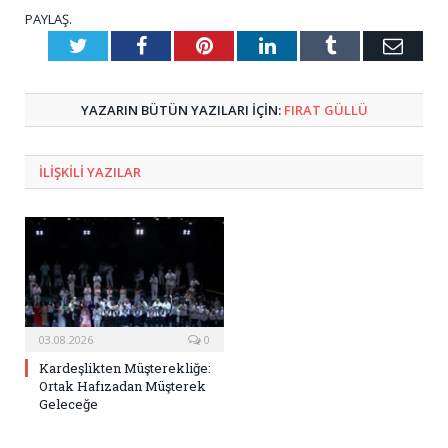
PAYLAŞ.
Twitter
Facebook
Pinterest
LinkedIn
Tumblr
E-
Posta
YAZARIN BÜTÜN YAZILARI IÇIN:
FIRAT GÜLLÜ
ILIŞKILI
YAZILAR
03.08.2026
0
Kardeşlikten Müşterekliğe:
Ortak Hafızadan Müşterek
Geleceğe