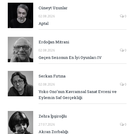
Cüneyt Uzunlar
02.08.2026
0
Aptal
Erdoğan Mitrani
02.08.2026
0
Geçen Sezonun En İyi Oyunları IV
Serkan Fırtına
02.08.2026
0
Yoko Ono’nun Kavramsal Sanat Evreni ve
Eylemin Saf Gerçekliği
Zehra İpşiroğlu
27.07.2026
0
Akran Zorbalığı