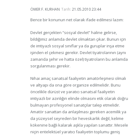
ÖMER F. KURHAN
Tarih:
21.05.2010 23:44
Bence bir konunun net olarak ifade edilmesi lazım:
Devlet gerçekten “sosyal devlet” haline gelirse,
bildiğimiz anlamda devlet olmaktan çıkar. Bunun için
de imtiyazlı sosyal sınıflar ya da guruplar inşa etme
işinden el çekmesi gerekir. Devlet tiyatrolarının (aynı
zamanda şehir ve hatta özel) tiyatroların bu anlamda
sorgulanması gerekir.
Nihai amaç sanatsal faaliyetin amatörleşmesi olmalı
ve altyapı da ona göre organize edilmelidir. Bunu
öncelikle dürüst ve yaratıcı sanatsal faaliyetin
imtiyazlı bir azınlığın elinde olmasını etik olarak doğru
bulmayan profesyonel sanatçılar talep etmelidir.
Amatör sanattan da anlaşılması gereken acemilik ya
da yüzeysel seyreden bir heveskarlık değil, kelime
kökenine bağlı kalarak aşkla yapılan sanattır. Mesele
niçin entelektüel yaratıcı faaliyetin toplumu geniş