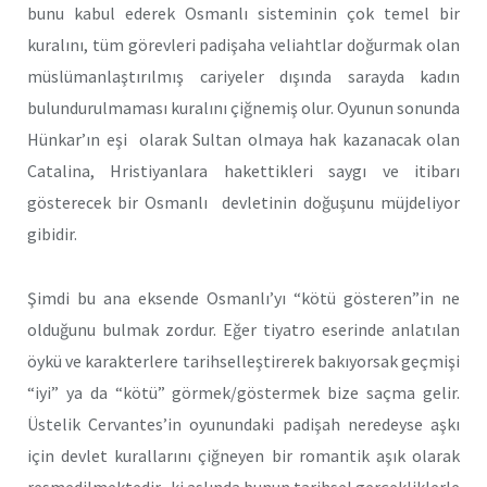
bunu kabul ederek Osmanlı sisteminin çok temel bir
kuralını, tüm görevleri padişaha veliahtlar doğurmak olan
müslümanlaştırılmış cariyeler dışında sarayda kadın
bulundurulmaması kuralını çiğnemiş olur. Oyunun sonunda
Hünkar’ın eşi olarak Sultan olmaya hak kazanacak olan
Catalina, Hristiyanlara hakettikleri saygı ve itibarı
gösterecek bir Osmanlı devletinin doğuşunu müjdeliyor
gibidir.
Şimdi bu ana eksende Osmanlı’yı “kötü gösteren”in ne
olduğunu bulmak zordur. Eğer tiyatro eserinde anlatılan
öykü ve karakterlere tarihselleştirerek bakıyorsak geçmişi
“iyi” ya da “kötü” görmek/göstermek bize saçma gelir.
Üstelik Cervantes’in oyunundaki padişah neredeyse aşkı
için devlet kurallarını çiğneyen bir romantik aşık olarak
resmedilmektedir -ki aslında bunun tarihsel gerçekliklerle