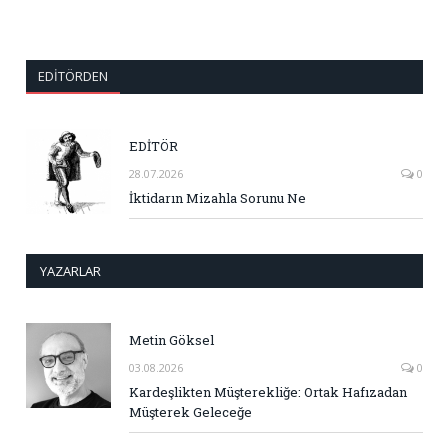
EDITÖRDEN
EDİTÖR
28.07.2026
0
İktidarın Mizahla Sorunu Ne
YAZARLAR
Metin Göksel
03.08.2026
0
Kardeşlikten Müşterekliğe: Ortak Hafızadan
Müşterek Geleceğe