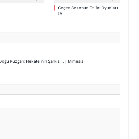
Geçen Sezonun En İyi Oyunları
IV
e Doğu Rüzgarı: Hekate’ nin Şarkısı… | Mimesis