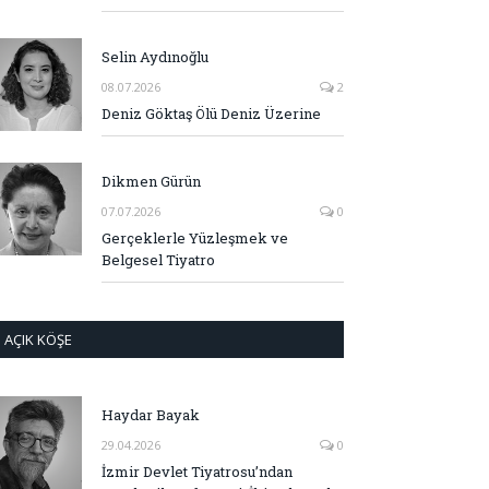
Selin Aydınoğlu
08.07.2026
2
Deniz Göktaş Ölü Deniz Üzerine
Dikmen Gürün
07.07.2026
0
Gerçeklerle Yüzleşmek ve
Belgesel Tiyatro
AÇIK KÖŞE
Haydar Bayak
29.04.2026
0
İzmir Devlet Tiyatrosu’ndan