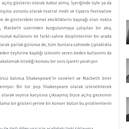
 açılış gösterisi olarak kabul almış. İçeriğinde öyle ya da
lışma zorunlu olarak teatral midir ve tiyatro festivaline
ve de gösterideki temel eksikliklerin kaynağı olan nokta
, Macbeth üzerinden kurgulanmaya çalışılan bir akış
uluk kullanımı ile farklı sahne disiplinlerinin bir arada
 olarak parlak görünse de, tüm bunlara sahnede çıplaklıkla
 beden teşhirine kaydığı izlenimi veren beden kullanımı da
yakalamak istediği konusu bir soru işareti yaratıyor.
elirsiz kalınca Shakespeare’in soneleri ve Macbeth birer
miyor. Bir tür pop Shakespeare olarak izlenebilecek
 olarak seyirce karşısına çıksaymış bizce açılış gecesinin
lama bir gösteri yerine bir konser bütün bu problemlerin
e ilgili diğer yazı için aşağıdaki linki tıklayınız.