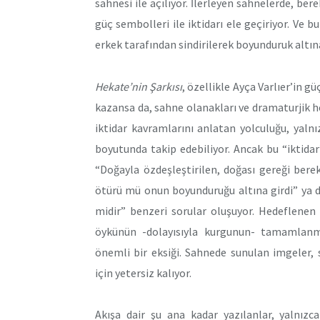
sahnesi ile açılıyor. İlerleyen sahnelerde, ber
güç sembolleri ile iktidarı ele geçiriyor. Ve b
erkek tarafından sindirilerek boyunduruk altına
Hekate’nin Şarkısı
, özellikle Ayça Varlıer’in g
kazansa da, sahne olanakları ve dramaturjik hede
iktidar kavramlarını anlatan yolculuğu, yaln
boyutunda takip edebiliyor. Ancak bu “iktidar
“Doğayla özdeşleştirilen, doğası gereği berek
ötürü mü onun boyunduruğu altına girdi” ya da
midir” benzeri sorular oluşuyor. Hedeflenen 
öykünün -dolayısıyla kurgunun- tamamlanm
önemli bir eksiği. Sahnede sunulan imgeler, 
için yetersiz kalıyor.
Akışa dair şu ana kadar yazılanlar, yalnız