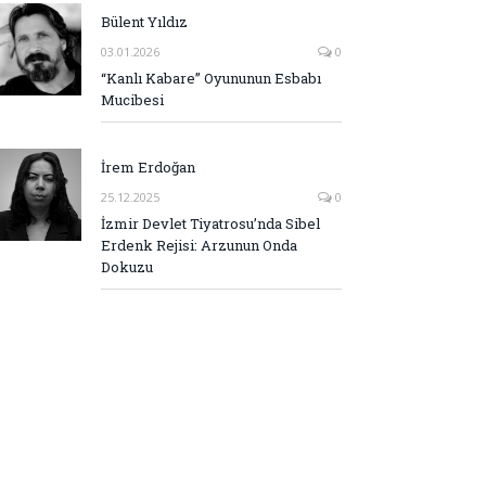
Bülent Yıldız
03.01.2026
0
“Kanlı Kabare” Oyununun Esbabı
Mucibesi
İrem Erdoğan
25.12.2025
0
İzmir Devlet Tiyatrosu’nda Sibel
Erdenk Rejisi: Arzunun Onda
Dokuzu