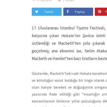
17.05.2010
1 Yorum
Tweet
Paylaş
P
17. Uluslararası İstanbul Tiyatro Festivali,
karşısına çıkan
Hekate’nin Şarkısı
isimli 
üstlendiği ve Macbeth’ten yola çıkarak
geçirilmiş; ana eksenini ise, Selim Atak
Macbeth ve Hamlet’ten bazı tiratların bestel
Gösteride, Macbeth’teki
cadı Hekate karakteri
ve kötülüğün vücut bulduğu bir imge olarak 
olan haliyle bereket ve doğurganlık simges
yazısında ifade edildiği gibi “insanlığın or
kavramlarının binlerce yıllık yolculuğuna d