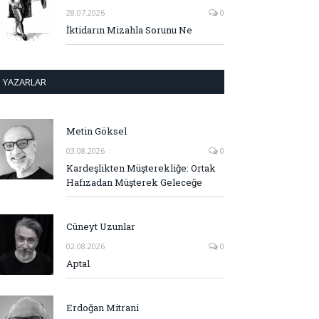
28.07.2026
0
İktidarın Mizahla Sorunu Ne
YAZARLAR
Metin Göksel
03.08.2026
0
Kardeşlikten Müşterekliğe: Ortak
Hafızadan Müşterek Geleceğe
Cüneyt Uzunlar
02.08.2026
0
Aptal
Erdoğan Mitrani