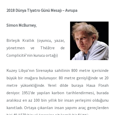
2018 Dünya Tiyatro Günü Mesajı – Avrupa
Simon McBurney
,
Birleşik Krallık (oyuncu, yazar,
yönetmen ve Théâtre de
Complicité’nin kurucu ortağı)
Kuzey Libya’nın Sirenayka sahilinin 800 metre içerisinde
büyük bir mağara bulunuyor. 80 metre genişliğinde ve 20
metre yüksekliğinde. Yerel dilde buraya Haua Fteah
deniyor. 1951’de yapılan karbon tarihlendirmesi, burada
aralıksız en az 100 bin yıllık bir insan yerleşimi olduğunu
kanıtladı. Ortaya çıkarılan insan yapımı araç gereçlerden
biri 40 ilâ70 bin yıl öncesine ait kemik bir flüttü.