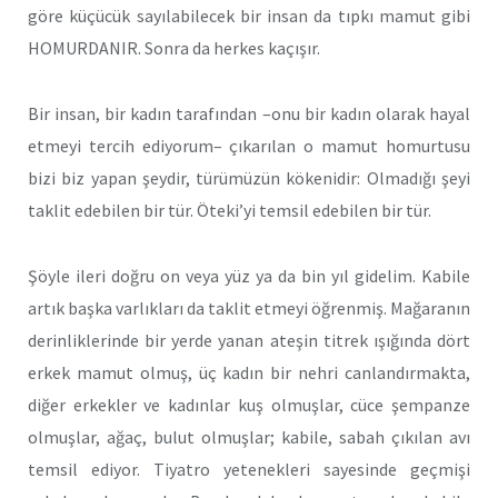
göre küçücük sayılabilecek bir insan da tıpkı mamut gibi
HOMURDANIR. Sonra da herkes kaçışır.
Bir insan, bir kadın tarafından –onu bir kadın olarak hayal
etmeyi tercih ediyorum– çıkarılan o mamut homurtusu
bizi biz yapan şeydir, türümüzün kökenidir: Olmadığı şeyi
taklit edebilen bir tür. Öteki’yi temsil edebilen bir tür.
Şöyle ileri doğru on veya yüz ya da bin yıl gidelim. Kabile
artık başka varlıkları da taklit etmeyi öğrenmiş. Mağaranın
derinliklerinde bir yerde yanan ateşin titrek ışığında dört
erkek mamut olmuş, üç kadın bir nehri canlandırmakta,
diğer erkekler ve kadınlar kuş olmuşlar, cüce şempanze
olmuşlar, ağaç, bulut olmuşlar; kabile, sabah çıkılan avı
temsil ediyor. Tiyatro yetenekleri sayesinde geçmişi