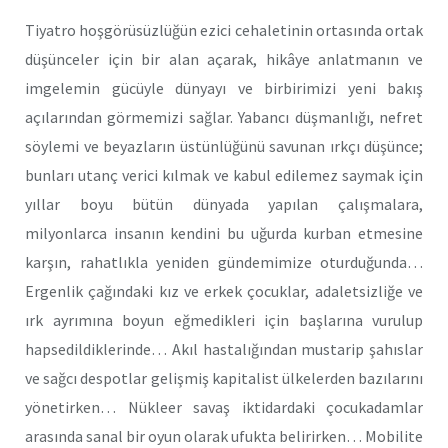
Tiyatro hoşgörüsüzlüğün ezici cehaletinin ortasında ortak
düşünceler için bir alan açarak, hikâye anlatmanın ve
imgelemin gücüyle dünyayı ve birbirimizi yeni bakış
açılarından görmemizi sağlar. Yabancı düşmanlığı, nefret
söylemi ve beyazların üstünlüğünü savunan ırkçı düşünce;
bunları utanç verici kılmak ve kabul edilemez saymak için
yıllar boyu bütün dünyada yapılan çalışmalara,
milyonlarca insanın kendini bu uğurda kurban etmesine
karşın, rahatlıkla yeniden gündemimize oturduğunda…
Ergenlik çağındaki kız ve erkek çocuklar, adaletsizliğe ve
ırk ayrımına boyun eğmedikleri için başlarına vurulup
hapsedildiklerinde… Akıl hastalığından mustarip şahıslar
ve sağcı despotlar gelişmiş kapitalist ülkelerden bazılarını
yönetirken… Nükleer savaş iktidardaki çocukadamlar
arasında sanal bir oyun olarak ufukta belirirken… Mobilite