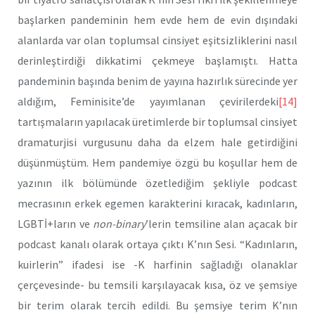
başlarken pandeminin hem evde hem de evin dışındaki
alanlarda var olan toplumsal cinsiyet eşitsizliklerini nasıl
derinleştirdiği dikkatimi çekmeye başlamıştı. Hatta
pandeminin başında benim de yayına hazırlık sürecinde yer
aldığım, Feminisite’de yayımlanan çevirilerdeki
[14]
tartışmaların yapılacak üretimlerde bir toplumsal cinsiyet
dramaturjisi vurgusunu daha da elzem hale getirdiğini
düşünmüştüm. Hem pandemiye özgü bu koşullar hem de
yazının ilk bölümünde özetlediğim şekliyle podcast
mecrasının erkek egemen karakterini kıracak, kadınların,
LGBTİ+ların ve
non-binary
’lerin temsiline alan açacak bir
podcast kanalı olarak ortaya çıktı K’nın Sesi. “Kadınların,
kuirlerin” ifadesi ise -K harfinin sağladığı olanaklar
çerçevesinde- bu temsili karşılayacak kısa, öz ve şemsiye
bir terim olarak tercih edildi. Bu şemsiye terim K’nın