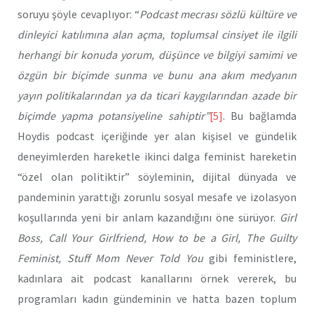
soruyu şöyle cevaplıyor: “
Podcast mecrası sözlü kültüre ve
dinleyici katılımına alan açma, toplumsal cinsiyet ile ilgili
herhangi bir konuda yorum, düşünce ve bilgiyi samimi ve
özgün bir biçimde sunma ve bunu ana akım medyanın
yayın politikalarından ya da ticari kaygılarından azade bir
biçimde yapma potansiyeline sahiptir”
[5]
. Bu bağlamda
Hoydis podcast içeriğinde yer alan kişisel ve gündelik
deneyimlerden hareketle ikinci dalga feminist hareketin
“özel olan politiktir” söyleminin, dijital dünyada ve
pandeminin yarattığı zorunlu sosyal mesafe ve izolasyon
koşullarında yeni bir anlam kazandığını öne sürüyor.
Girl
Boss, Call Your Girlfriend, How to be a Girl, The Guilty
Feminist, Stuff Mom Never Told You
gibi feministlere,
kadınlara ait podcast kanallarını örnek vererek, bu
programları kadın gündeminin ve hatta bazen toplum