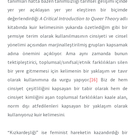
tanımları hatta bazen tanımsızlığı tarihsel gelişimi içinde
yer yer açıklayan yer yer eleştiren bir biçimde
değerlendirdiği
A Critical Introduction to Queer Theory
adlı
kitabında kuir kelimesinin yukarıda özetlediğim gibi bir
şemsiye terim olarak kullanılmasının cinsiyeti ve cinsel
yönelimi açısından marjinalleştirilmiş grupları kapsamak
adına önemini açıklıyor. Ama aynı zamanda bunun
tektipleştirici, toplumsal/sınıfsal/etnik farklılıkları silen
bir yere gitmemesi için kelimenin bir yaklaşım ve tavır
olarak kullanımına da vurgu yapıyor.
[16]
Biz de hem
cinsiyet çeşitliliğini kapsayan bir tabir olarak hem de
cinsiyet kimliğini aşan toplumsal farklılıkları kaale alan,
norm dışı atfedilenleri kapsayan bir yaklaşım olarak
kullanıyoruz kuir kelimesini.
“Kızkardeşliği” ise feminist hareketin kazandırdığı bir