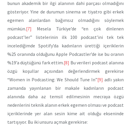
bunun akademik bir ilgi alanının dahi parçası olmadığını
gösteriyor. Yine de durumun sinema ve tiyatro gibi erkek
egemen alanlardan bağımsız olmadığını söylemek
mümkün.
[7]
Mesela Türkiye’de “en çok dinlenen
podcast’ler” listelerinin ilk 100 podcast’ini tek tek
incelediğimde Spotify’da kadınların ürettiği içeriklerin
%25 oranında olduğunu Apple Podcastler’de ise bu oranın
%19’a düştüğünü fark ettim.
[8]
Bu verileri podcast alanına
özgü koşullar açısından değerlendirmek gerekirse
“Women in Podcasting: We Should Tune In”
[9]
adlı yakın
zamanda yayınlanan bir makale kadınların podcast
alanında daha az temsil edilmesinin mecraya özgü
nedenlerini teknik alanın erkek egemen olması ve podcast
içeriklerinde yer alan sesin kime ait olduğu ekseninde
tartışıyor. Bu iki unsuru açmak gerekirse: