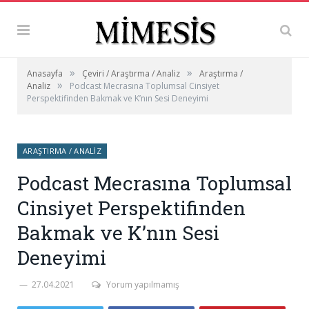
»
»
Anasayfa
Çeviri / Araştırma / Analiz
Araştırma /
»
Analiz
Podcast Mecrasına Toplumsal Cinsiyet
Perspektifinden Bakmak ve K’nın Sesi Deneyimi
ARAŞTIRMA / ANALIZ
Podcast Mecrasına Toplumsal
Cinsiyet Perspektifinden
Bakmak ve K’nın Sesi
Deneyimi
27.04.2021
Yorum yapılmamış