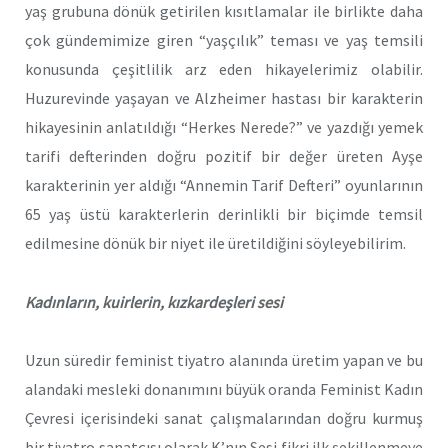
yaş grubuna dönük getirilen kısıtlamalar ile birlikte daha
çok gündemimize giren “yaşçılık” teması ve yaş temsili
konusunda çeşitlilik arz eden hikayelerimiz olabilir.
Huzurevinde yaşayan ve Alzheimer hastası bir karakterin
hikayesinin anlatıldığı “Herkes Nerede?” ve yazdığı yemek
tarifi defterinden doğru pozitif bir değer üreten Ayşe
karakterinin yer aldığı “Annemin Tarif Defteri” oyunlarının
65 yaş üstü karakterlerin derinlikli bir biçimde temsil
edilmesine dönük bir niyet ile üretildiğini söyleyebilirim.
Kadınların, kuirlerin, kızkardeşleri sesi
Uzun süredir feminist tiyatro alanında üretim yapan ve bu
alandaki mesleki donanımını büyük oranda Feminist Kadın
Çevresi içerisindeki sanat çalışmalarından doğru kurmuş
bir tiyatro sanatçısı olarak K’nın Sesi fikri ilk şekillenmeye