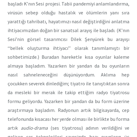
başladı K’nın Sesi projesi. Tabii pandemiyi anlamlandırma,
virüsün sebep olduğu hastalık ve ölümlerin yanı sıra
yarattığı tahribatı, hayatımızı nasıl değiştirdiğini anlatma
ihtiyacımızdan doğan bir sanatsal arayış ile başladı. (K’nın
Sesi’nin görsel tasarımcısı Dilek Şenyürek bu arayışı
‘‘bellek oluşturma ihtiyacı’’ olarak tanımlamıştı bir
sohbetimizde.) Buradan hareketle kısa oyunlar kaleme
almaya başladım. Yazarken bir yandan da bu oyunların
nasıl sahneleneceğini düşünüyordum. Aklıma hep
çocukken severek dinlediğim; tiyatro ile tanıştıktan sonra
da mesleki bir merak ile takip ettiğim radyo tiyatrosu
formu geliyordu. Yazarken bir yandan da bu form üzerine
araştırmaya başladım. Radyonun artık bilgisayarda, cep
telefonunda kısacası her yerde olması ile birlikte bu forma
artık
audio-drama
(ses tiyatrosu) adının verildiğini ve
gelişen ses teknolojileri sayesinde bazı oyunların üç