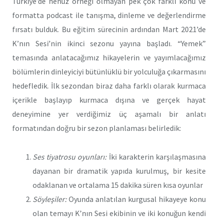
Türkiye’de henüz örneği olmayan pek çok farklı konu ve
formatta podcast ile tanışma, dinleme ve değerlendirme
fırsatı bulduk. Bu eğitim sürecinin ardından Mart 2021’de
K’nın Sesi’nin ikinci sezonu yayına başladı. “Yemek”
temasında anlatacağımız hikayelerin ve yayımlacağımız
bölümlerin dinleyiciyi bütünlüklü bir yolculuğa çıkarmasını
hedefledik. İlk sezondan biraz daha farklı olarak kurmaca
içerikle başlayıp kurmaca dışına ve gerçek hayat
deneyimine yer verdiğimiz üç aşamalı bir anlatı
formatından doğru bir sezon planlaması belirledik:
Ses tiyatrosu oyunları:
İki karakterin karşılaşmasına
dayanan bir dramatik yapıda kurulmuş, bir kesite
odaklanan ve ortalama 15 dakika süren kısa oyunlar
Söyleşiler:
Oyunda anlatılan kurgusal hikayeye konu
olan temayı K’nın Sesi ekibinin ve iki konuğun kendi