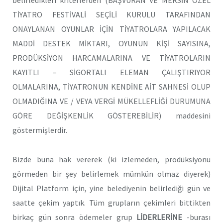
belirledikleri kriterlerden (BAŞVURAN VE MERSİN ÖZEL
TİYATRO FESTİVALİ SEÇİLİ KURULU TARAFINDAN
ONAYLANAN OYUNLAR İÇİN TİYATROLARA YAPILACAK
MADDİ DESTEK MİKTARI, OYUNUN KİŞİ SAYISINA,
PRODÜKSİYON HARCAMALARINA VE TİYATROLARIN
KAYITLI – SİGORTALI ELEMAN ÇALIŞTIRIYOR
OLMALARINA, TİYATRONUN KENDİNE AİT SAHNESİ OLUP
OLMADIĞINA VE / VEYA VERGİ MÜKELLEFLİĞİ DURUMUNA
GÖRE DEĞİŞKENLİK GÖSTEREBİLİR) maddesini
göstermişlerdir.
Bizde buna hak vererek (ki izlemeden, prodüksiyonu
görmeden bir şey belirlemek mümkün olmaz diyerek)
Dijital Platform için, yine belediyenin belirlediği gün ve
saatte çekim yaptık. Tüm grupların çekimleri bittikten
birkaç gün sonra ödemeler grup
LİDERLERİNE
-burası