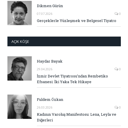
Dikmen Gürün
07.07.2026
0
Gerçeklerle Yüzleşmek ve Belgesel Tiyatro
AÇIK KÖŞE
Haydar Bayak
29.04.2026
0
İzmir Devlet Tiyatrosu’ndan Rembetiko
Efsanesi: İki Yaka Tek Hikaye
Fuldem Özkan
26.03.2026
0
Kadının Varoluş Manifestosu: Lena, Leyla ve
Diğerleri