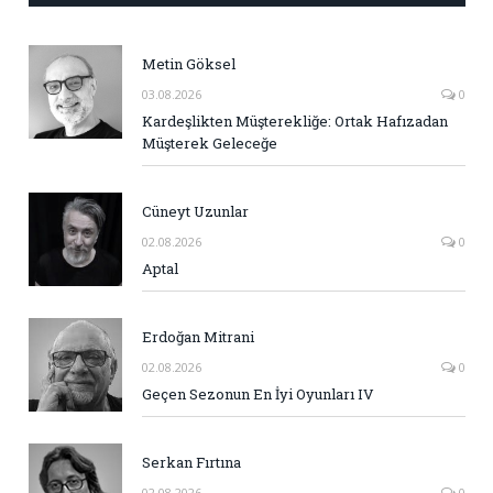
Metin Göksel
03.08.2026
0
Kardeşlikten Müşterekliğe: Ortak Hafızadan
Müşterek Geleceğe
Cüneyt Uzunlar
02.08.2026
0
Aptal
Erdoğan Mitrani
02.08.2026
0
Geçen Sezonun En İyi Oyunları IV
Serkan Fırtına
02.08.2026
0