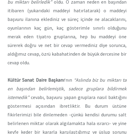
bu miktarı belirledik”
oldu. O zaman neden en başından
itibaren (yukarıdaki maddeyi hatırlatarak) o maddeyi
başvuru ilanına eklediniz ve süreç içinde ne alacaklarını,
oyunlarının kaç gün, kaç gösterimle sınırlı olduğunu
merak eden tiyatro gruplarına, hep bu maddeyi öne
sürerek doğru ve net bir cevap vermediniz diye sorunca,
aldığımız cevap, özrü kabahatinden de büyük dercesine bir
cevap oldu.
Kültür Sanat Daire Başkanı
‘nın
“Aslında biz bu miktarı ta
en başından belirlemiştik, sadece gruplara bildirmek
istemedik”
cevabı, başvuru yapan gruplara nasıl baktığını
göstermesi açısından ibretliktir. Bu durum üstüne
fikirlerimizi bile dinlemeden -çünkü kendisi durumu salt
belirlenen miktar olarak algılamakta hala ısrarcı- ve yine
keyfe keder bir kararla karşılaştığımız ve üslup sorunu