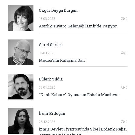
Özgür Duygu Durgun
13.03.2026
0
Asırlık Tiyatro Geleneği İzmir’de Yaşıyor
Gürel Sürücü
05.03.2026
0
Medea’nın Kafasına Dair
Bülent Yıldız
03.01.2026
0
“Kanlı Kabare” Oyununun Esbabı Mucibesi
İrem Erdoğan
25.12.2025
0
İzmir Devlet Tiyatrosu’nda Sibel Erdenk Rejisi:
Arzunun Onda Dokuzu