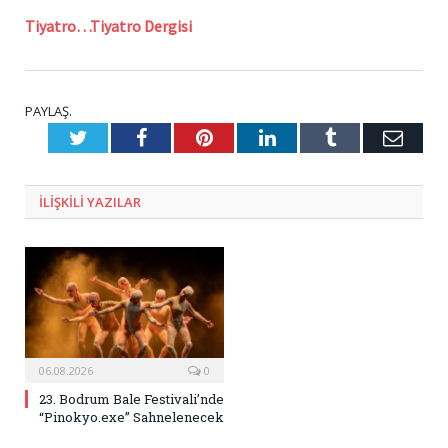
Tiyatro…Tiyatro Dergisi
PAYLAŞ.
Twitter
Facebook
Pinterest
LinkedIn
Tumblr
E-
Posta
ILIŞKILI
YAZILAR
06.08.2026
0
23. Bodrum Bale Festivali’nde
“Pinokyo.exe” Sahnelenecek