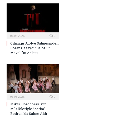
06.08.2026
0
Cihangir Atölye Sahnesinden
Boran Özsaygı “Saloz’un
Mavalı”nı Anlattı
06.08.2026
0
Mikis Theodorakis’in
Müzikleriyle “Zorba”
Bodrum’da Sahne Aldı