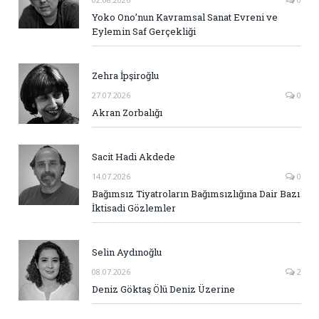
Yoko Ono’nun Kavramsal Sanat Evreni ve
Eylemin Saf Gerçekliği
Zehra İpşiroğlu
27.07.2026
0
Akran Zorbalığı
Sacit Hadi Akdede
14.07.2026
0
Bağımsız Tiyatroların Bağımsızlığına Dair Bazı
İktisadi Gözlemler
Selin Aydınoğlu
08.07.2026
2
Deniz Göktaş Ölü Deniz Üzerine