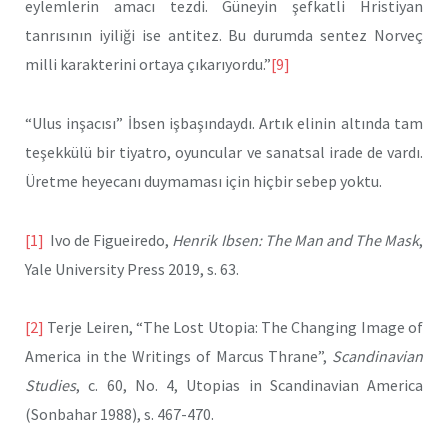
eylemlerin amacı tezdi. Güneyin şefkatli Hristiyan
tanrısının iyiliği ise antitez. Bu durumda sentez Norveç
milli karakterini ortaya çıkarıyordu.”
[9]
“Ulus inşacısı” İbsen işbaşındaydı. Artık elinin altında tam
teşekkülü bir tiyatro, oyuncular ve sanatsal irade de vardı.
Üretme heyecanı duymaması için hiçbir sebep yoktu.
[1]
Ivo de Figueiredo,
Henrik Ibsen: The Man and The Mask
,
Yale University Press 2019, s. 63.
[2]
Terje Leiren, “The Lost Utopia: The Changing Image of
America in the Writings of Marcus Thrane”,
Scandinavian
Studies
, c. 60, No. 4, Utopias in Scandinavian America
(Sonbahar 1988), s. 467-470.