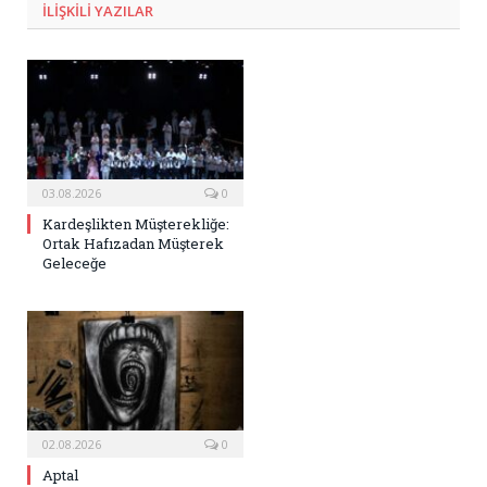
ILIŞKILI
YAZILAR
03.08.2026
0
Kardeşlikten Müşterekliğe:
Ortak Hafızadan Müşterek
Geleceğe
02.08.2026
0
Aptal