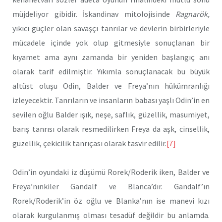
müjdeliyor gibidir. İskandinav mitolojisinde
Ragnarök,
yıkıcı güçler olan savaşçı tanrılar ve devlerin birbirleriyle
mücadele içinde yok olup gitmesiyle sonuçlanan bir
kıyamet ama aynı zamanda bir yeniden başlangıç anı
olarak tarif edilmiştir. Yıkımla sonuçlanacak bu büyük
altüst oluşu Odin, Balder ve Freya’nın hükümranlığı
izleyecektir. Tanrıların ve insanların babası yaşlı Odin’in en
sevilen oğlu Balder ışık, neşe, saflık, güzellik, masumiyet,
barış tanrısı olarak resmedilirken Freya da aşk, cinsellik,
güzellik, çekicilik tanrıçası olarak tasvir edilir.
[7]
Odin’in oyundaki iz düşümü Rorek/Roderik iken, Balder ve
Freya’nınkiler Gandalf ve Blanca’dır. Gandalf’ın
Rorek/Roderik’in öz oğlu ve Blanka’nın ise manevi kızı
olarak kurgulanmış olması tesadüf değildir bu anlamda.