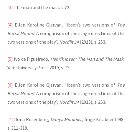
[3]
The man and the mask s. 72.
[4]
Ellen Karoline Gjervan, “Ibsen’s two versions of
The
Burial Mound:
A comparison of the stage directions of the
two versions of the play”,
Nordlit 34
(2015), s. 253.
[5]
Ivo de Figueiredo,
Henrik Ibsen: The Man and The Mask
,
Yale University Press 2019, s. 73.
[6]
Ellen Karoline Gjervan, “Ibsen’s two versions of
The
Burial Mound:
A comparison of the stage directions of the
two versions of the play”,
Nordlit 34
(2015), s. 253.
[7]
Dona Rosenberg,
Dünya Mitolojisi
, İmge Kitabevi 1998,
s. 311-318.