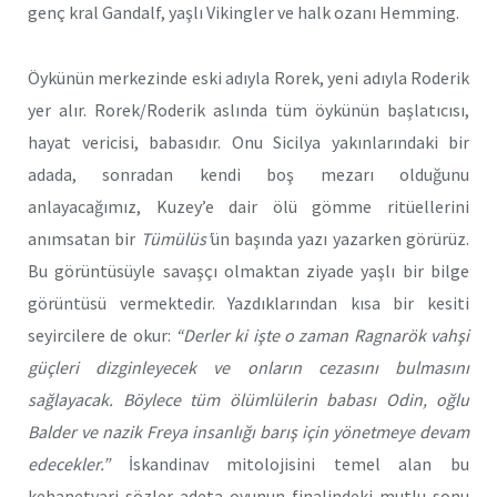
genç kral Gandalf, yaşlı Vikingler ve halk ozanı Hemming.
Öykünün merkezinde eski adıyla Rorek, yeni adıyla Roderik
yer alır. Rorek/Roderik aslında tüm öykünün başlatıcısı,
hayat vericisi, babasıdır. Onu Sicilya yakınlarındaki bir
adada, sonradan kendi boş mezarı olduğunu
anlayacağımız, Kuzey’e dair ölü gömme ritüellerini
anımsatan bir
Tümülüs’
ün başında yazı yazarken görürüz.
Bu görüntüsüyle savaşçı olmaktan ziyade yaşlı bir bilge
görüntüsü vermektedir. Yazdıklarından kısa bir kesiti
seyircilere de okur:
“Derler ki işte o zaman Ragnarök vahşi
güçleri dizginleyecek ve onların cezasını bulmasını
sağlayacak. Böylece tüm ölümlülerin babası Odin, oğlu
Balder ve nazik Freya insanlığı barış için yönetmeye devam
edecekler.”
İskandinav mitolojisini temel alan bu
kehanetvari sözler adeta oyunun finalindeki mutlu sonu