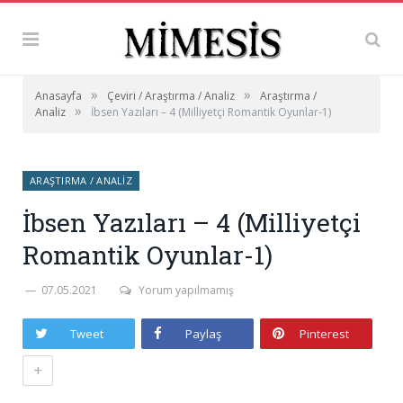
»
»
Anasayfa
Çeviri / Araştırma / Analiz
Araştırma /
»
Analiz
İbsen Yazıları – 4 (Milliyetçi Romantik Oyunlar-1)
ARAŞTIRMA / ANALIZ
İbsen Yazıları – 4 (Milliyetçi
Romantik Oyunlar-1)
07.05.2021
Yorum yapılmamış
Tweet
Paylaş
Pinterest
+