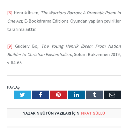
[8]
Henrik İbsen,
The Warriors Barrow: A Dramatic Poem in
One Act
, E-Bookdrama Editions. Oyundan yapılan çevirilier
tarafıma aittir.
[9]
Gudleiv Bo,
The Young Henrik İbsen: From Nation
Builder to Christian Existentialism,
Solum Bokvennen 2019,
s. 64-65.
PAYLAŞ.
Twitter
Facebook
Pinterest
LinkedIn
Tumblr
E-
Posta
YAZARIN BÜTÜN YAZILARI IÇIN:
FIRAT GÜLLÜ