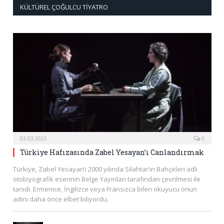
KÜLTÜREL ÇOĞULCU TIYATRO
03.03.2022
0
Türkiye Hafızasında Zabel Yesayan’ı Canlandırmak
Türkiye, Zabel Yesayan’ı 2000 yılında Silahtar’ın Bahçeleri adlı
otobiyografik eserinin Belge Yayınları tarafından çevrilmesi ile
tanıdı. Ermenice, İngilizce veya Fransızca bilen okuyucu onun
adını daha önce elbet biliyordu.