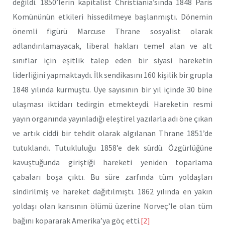
değildi. 1850’lerin kapitalist Christiania’sında 1848 Paris
Komününün etkileri hissedilmeye başlanmıştı. Dönemin
önemli figürü Marcuse Thrane sosyalist olarak
adlandırılamayacak, liberal hakları temel alan ve alt
sınıflar için eşitlik talep eden bir siyasi hareketin
liderliğini yapmaktaydı. İlk sendikasını 160 kişilik bir grupla
1848 yılında kurmuştu. Üye sayısının bir yıl içinde 30 bine
ulaşması iktidarı tedirgin etmekteydi. Hareketin resmi
yayın organında yayınladığı eleştirel yazılarla adı öne çıkan
ve artık ciddi bir tehdit olarak algılanan Thrane 1851’de
tutuklandı. Tutukluluğu 1858’e dek sürdü. Özgürlüğüne
kavuştuğunda giriştiği hareketi yeniden toparlama
çabaları boşa çıktı. Bu süre zarfında tüm yoldaşları
sindirilmiş ve hareket dağıtılmıştı. 1862 yılında en yakın
yoldaşı olan karısının ölümü üzerine Norveç’le olan tüm
bağını kopararak Amerika’ya göç etti.
[2]