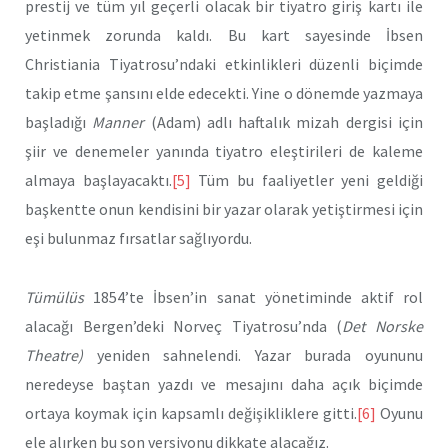
prestij ve tüm yıl geçerli olacak bir tiyatro giriş kartı ile
yetinmek zorunda kaldı. Bu kart sayesinde İbsen
Christiania Tiyatrosu’ndaki etkinlikleri düzenli biçimde
takip etme şansını elde edecekti. Yine o dönemde yazmaya
başladığı
Manner
(Adam) adlı haftalık mizah dergisi için
şiir ve denemeler yanında tiyatro eleştirileri de kaleme
almaya başlayacaktı.
[5]
Tüm bu faaliyetler yeni geldiği
başkentte onun kendisini bir yazar olarak yetiştirmesi için
eşi bulunmaz fırsatlar sağlıyordu.
Tümülüs
1854’te İbsen’in sanat yönetiminde aktif rol
alacağı Bergen’deki Norveç Tiyatrosu’nda (
Det Norske
Theatre)
yeniden sahnelendi. Yazar burada oyununu
neredeyse baştan yazdı ve mesajını daha açık biçimde
ortaya koymak için kapsamlı değişikliklere gitti.
[6]
Oyunu
ele alırken bu son versiyonu dikkate alacağız.