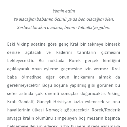
Yemin ettim
Ya alacağım babamın öcünü ya da ben olacağım ölen.
Serbest bırakın o adamı, benim Valhalla’ya giden.
Eski Viking adetine göre genç Kral bir tekneye binerek
denize açılacak ve kaderini tanrıların çizmesini
bekleyecektir. Bu noktada Rorek gerçek kimliğini
açıklayarak onun eyleme geçmesine izin vermez. Kral
baba ölmediyse eğer onun intikamını almak da
gerekmeyecektir. Boşu boşuna yapılmış gibi görünen bu
sefer aslında çok önemli sonuçlar doğuracaktır. Viking
Kralı Gandalf, Güneyli Hristiyan kızla evlenecek ve onu
hayallerinin ülkesi Norveç’e götürecektir. Rorek/Roderik
savaşçı kralın ölümünü simgeleyen boş mezarın başında
beklemeye devam edecek, artık bu yeni ülkede yaşamaya