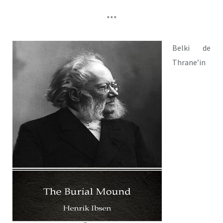
***
Belki de
Thrane’in