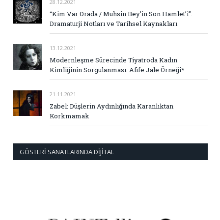
28.12.2021
“Kim Var Orada / Muhsin Bey’in Son Hamlet’i”:
Dramaturji Notları ve Tarihsel Kaynakları
13.12.2021
Modernleşme Sürecinde Tiyatroda Kadın
Kimliğinin Sorgulanması: Afife Jale Örneği*
21.11.2021
Zabel: Düşlerin Aydınlığında Karanlıktan
Korkmamak
GÖSTERI SANATLARINDA DIJITAL