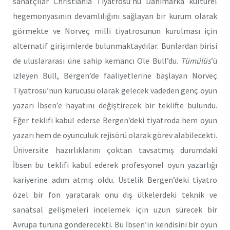
sanatçılar Christiania Tiyatrosu’nu Danimarka kültürel
hegemonyasının devamlılığını sağlayan bir kurum olarak
görmekte ve Norveç milli tiyatrosunun kurulması için
alternatif girişimlerde bulunmaktaydılar. Bunlardan birisi
de uluslararası üne sahip kemancı Ole Bull’du.
Tümülüs
’ü
izleyen Bull, Bergen’de faaliyetlerine başlayan Norveç
Tiyatrosu’nun kurucusu olarak gelecek vadeden genç oyun
yazarı İbsen’e hayatını değiştirecek bir teklifte bulundu.
Eğer teklifi kabul ederse Bergen’deki tiyatroda hem oyun
yazarı hem de oyunculuk rejisörü olarak görev alabilecekti.
Üniversite hazırlıklarını çoktan tavsatmış durumdaki
İbsen bu teklifi kabul ederek profesyonel oyun yazarlığı
kariyerine adım atmış oldu. Üstelik Bergen’deki tiyatro
özel bir fon yaratarak onu dış ülkelerdeki teknik ve
sanatsal gelişmeleri incelemek için uzun sürecek bir
Avrupa turuna gönderecekti. Bu İbsen’in kendisini bir oyun