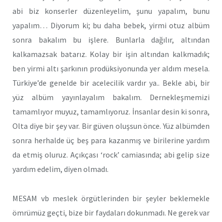
abi biz konserler düzenleyelim, şunu yapalım, bunu
yapalım… Diyorum ki; bu daha bebek, yirmi otuz albüm
sonra bakalım bu işlere. Bunlarla dağılır, altından
kalkamazsak batarız. Kolay bir işin altından kalkmadık;
ben yirmi altı şarkının prodüksiyonunda yer aldım mesela.
Türkiye’de genelde bir acelecilik vardır ya.. Bekle abi, bir
yüz albüm yayınlayalım bakalım. Dernekleşmemizi
tamamlıyor muyuz, tamamlıyoruz. İnsanlar desin ki sonra,
Olta diye bir şey var. Bir güven oluşsun önce. Yüz albümden
sonra herhalde üç beş para kazanmış ve birilerine yardım
da etmiş oluruz. Açıkçası ‘rock’ camiasında; abi gelip size
yardım edelim, diyen olmadı.
MESAM vb meslek örgütlerinden bir şeyler beklemekle
ömrümüz geçti, bize bir faydaları dokunmadı. Ne gerek var