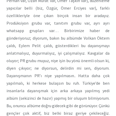
Perhan var, Ozan Murat var, Ömer Taşkın var), düzenleme
yapıcılar belli (biz, Özgür, Ömer Erciyes var), farklı
özellikleriyle öne çıkan birçok insan bir aradayız.
Prodüksiyon grubu var, tanıtım grubu var, ayrı ayrı
whatsapp grupları var… Birbirimize haber de
gönderiyoruz; diyorum, bakın bu albümde Volkan Öktem
çaldı, Eylem Pelit çaldı, gösterdikleri bu dayanışmayı
anlatmalıyız, duyurmalıyız, iyi çalışmalıyız. Kavgalar da
oluyor; PR grubu muyuz, niye işin bu yönü önemli olsun ki,
diyen çıkıyor; ne diyorsun, delirdin mi sen, diyorum.
Dayanışmanın PR’ı niye yapılmasın.. Hatta daha çok
yapılmalı, ki herkese bulaşsın bu ruh. Türkiye’de ben
insanlarla dayanışmak için arka arkaya yapılmış yedi
albüm (sekizinci de hazır) yapmış bir oluşum bilmiyorum.
Bu, onuncu albüme doğru gidecek gibi de görünüyor. Çünkü
gençler çok aktif, biz belki biraz geriye çekileceğiz.