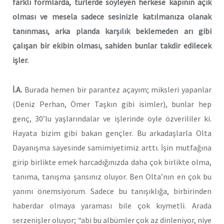
farklı formlarda, türlerde söyleyen herkese kapının açık
olması ve mesela sadece sesinizle katılmanıza olanak
tanınması, arka planda karşılık beklemeden arı gibi
çalışan bir ekibin olması, sahiden bunlar takdir edilecek
işler.
İ.A.
Burada hemen bir parantez açayım; miksleri yapanlar
(Deniz Perhan, Ömer Taşkın gibi isimler), bunlar hep
genç, 30’lu yaşlarındalar ve işlerinde öyle özverililer ki.
Hayata bizim gibi bakan gençler. Bu arkadaşlarla Olta
Dayanışma sayesinde samimiyetimiz arttı. İşin mutfağına
girip birlikte emek harcadığınızda daha çok birlikte olma,
tanıma, tanışma şansınız oluyor. Ben Olta’nın en çok bu
yanını önemsiyorum. Sadece bu tanışıklığa, birbirinden
haberdar olmaya yaraması bile çok kıymetli. Arada
serzenişler oluyor; “abi bu albümler çok az dinleniyor, niye