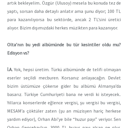
artık bekleyelim.. Özgür (Ulusoy) mesela bu konuda tez de
yaptı, sorsan daha detaylı anlatır ama şunu diyor; 100 TL
para kazanılıyorsa bu sektörde, ancak 2 TL’sini üretici
alıyor. Bizim dışımızdaki herkes müzikten para kazanıyor.
Olta’nın bu yedi albümünde bu tür kesintiler oldu mu?
Edisyon vs?
İ.A.
Yok, hepsi üretim. Türkü albümünde de telifi olmayan
eserler seçildi mecburen. Korsanız anlayacağın. Devlet
bizim üstümüze çökerse gider bu albümü Almanya’da
basarız. Türkiye Cumhuriyeti bana ne verdi ki isteyecek..
Yıllarca konserlerde eğlence vergisi, şu vergisi bu vergisi,
MESAM’a çöktüler zaten (şu an müzisyen hariç herkese
yardım ediyor), Orhan Abi’ye bile “huzur payı” veriyor. Sen
Orhan Gencebay’sın, 3000 TL huzur payı alsan ne olur,