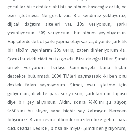
çocuklar bize dediler; abi biz ne albüm basacağız artık, ne
eser işletmesi.. Ne gerek var.. Biz kendimiz yüklüyoruz,
dijital dağıtım siteleri var. 10$ veriyorsun, şarkı
yayınlıyorsun. 30$ veriyorsun, bir albüm yayınlıyorsun.
Rap’çilerde de bol şarkı yapma olayı var ya, diyor 30 şarkılık
bir albüm yayınlarım 30$ verip, zaten dinleniyorum da..
Çocuklar ciddi ciddi bu işi çözdü. Bize de öğrettiler. Şimdi
örnek veriyorum, Türkiye Cumhuriyeti bana hiçbir
destekte bulunmadı. 1000 TL’leri saymazsak -ki ben onu
destek falan saymıyorum. Şimdi, eser işletme için
gidiyorsun, devlete para veriyorsun; şarkılarımın tapusu
diye bir şey alıyorsun. Aldın, sonra %40’ını şu alıyor,
%50’sini bu alıyor, sana hiçbir şey kalmıyor. Nereden
biliyoruz? Bizim resmi albümlerimizden bize gelen para
cücük kadar. Dedik ki, biz salak mıyız? Şimdi ben gidiyorum,