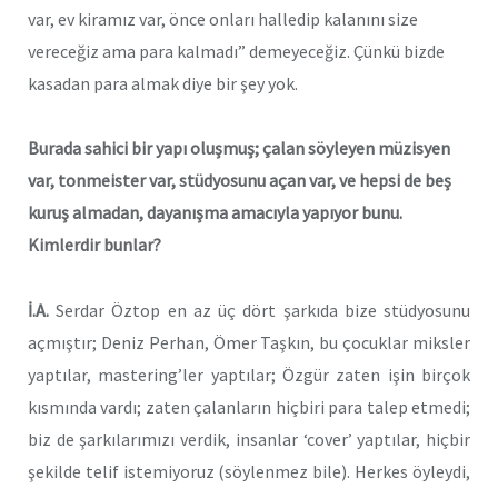
var, ev kiramız var, önce onları halledip kalanını size
vereceğiz ama para kalmadı” demeyeceğiz. Çünkü bizde
kasadan para almak diye bir şey yok.
Burada sahici bir yapı oluşmuş; çalan söyleyen müzisyen
var, tonmeister var, stüdyosunu açan var, ve hepsi de beş
kuruş almadan, dayanışma amacıyla yapıyor bunu.
Kimlerdir bunlar?
İ.A.
Serdar Öztop en az üç dört şarkıda bize stüdyosunu
açmıştır; Deniz Perhan, Ömer Taşkın, bu çocuklar miksler
yaptılar, mastering’ler yaptılar; Özgür zaten işin birçok
kısmında vardı; zaten çalanların hiçbiri para talep etmedi;
biz de şarkılarımızı verdik, insanlar ‘cover’ yaptılar, hiçbir
şekilde telif istemiyoruz (söylenmez bile). Herkes öyleydi,