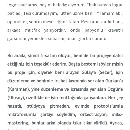
logar patlamış, başım belada; diyorum, “bak burada logar
patladı, feci durumdayım, lütfen üzme beni.” “Tamam abi,
öpücükler, seni üzmeyeceğim” falan. Restoran vardır hani,
arkada mutfak yanıyordur, önde papyonlu kravatlı
garsonlar yemekleri sunarlar, onun gibi bir durum.
Bu arada, şimdi fırsatım oluyor, beni de bu projeye dahil
ettiğiniz için teşekkür ederim. Başta bestemi söyler misin
bu proje için, diyerek beni arayan Gülay’a (Sezer), işin
düzenleme ve benimle irtibat kısmında yer alan Gürkan’a
(Karaman), yine düzenleme ve icrasında yer alan Özgür’e
(Ulusoy), özellikle de işin mutfağında çalışanlara. Her şey
hazırdı, stüdyoya gitmeden, evimde protools’umla
mikrofonumla şarkıyı söyledim, orkestrasyon, miks-
mastering, bunlar arka planda tıkır tıkır yürüdü. Ayrıca,