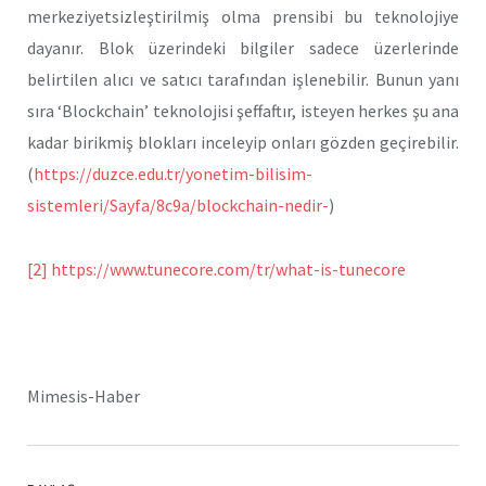
merkeziyetsizleştirilmiş olma prensibi bu teknolojiye
dayanır. Blok üzerindeki bilgiler sadece üzerlerinde
belirtilen alıcı ve satıcı tarafından işlenebilir. Bunun yanı
sıra ‘Blockchain’ teknolojisi şeffaftır, isteyen herkes şu ana
kadar birikmiş blokları inceleyip onları gözden geçirebilir.
(
https://duzce.edu.tr/yonetim-bilisim-
sistemleri/Sayfa/8c9a/blockchain-nedir-
)
[2]
https://www.tunecore.com/tr/what-is-tunecore
Mimesis-Haber