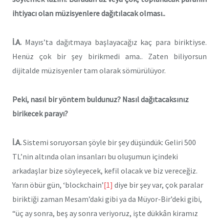
ihtiyacı olan müzisyenlere dağıtılacak olması..
İ.A.
Mayıs’ta dağıtmaya başlayacağız kaç para biriktiyse.
Henüz çok bir şey birikmedi ama.. Zaten biliyorsun
dijitalde müzisyenler tam olarak sömürülüyor.
Peki, nasıl bir yöntem buldunuz? Nasıl dağıtacaksınız
birikecek parayı?
İ.A.
Sistemi soruyorsan şöyle bir şey düşündük: Geliri 500
TL’nin altında olan insanları bu oluşumun içindeki
arkadaşlar bize söyleyecek, kefil olacak ve biz vereceğiz.
Yarın öbür gün, ‘blockchain’
[1]
diye bir şey var, çok paralar
biriktiği zaman Mesam’daki gibi ya da Müyor-Bir’deki gibi,
“üç ay sonra, beş ay sonra veriyoruz, işte dükkân kiramız