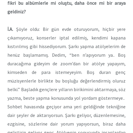
fikri bu albümlerle mi oluştu, daha önce mi bir araya
geldiniz?
İ.A.
Şöyle oldu: Bir gün evde oturuyorum, hiçbir yere
çıkamıyoruz, konserler iptal edilmiş, kendimi kapana
kıstırılmış gibi hissediyorum. Şarkı yapma atölyelerim de
henüz başlamamış. Dedim, “ben n’apıyorum ya.. Boş
duracağıma gideyim de zoom’dan bir atölye yapayım,
kimseden de para istemeyeyim. Boş duran genç
müzisyenlerle birlikte bu boşluğu değerlendirmiş oluruz
belki.” Başladık gençlere yılların birikimini aktarmaya, söz
yazma, beste yapma konusunda yol yordam göstermeye..
Sohbet havasında geçiyor ama yeri geldiğinde tekniğine
dair şeyler de aktarıyorsun. Şarkı geliyor, düzenlemesine,
ezgisine, sözlerine dair yorum yapıyorsun, biraz daha
geliştirip geliyor genç. Atölyenin sonucunda insanlardan