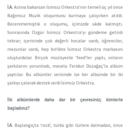
İ.A.
Aslına bakarsan İsimsiz Orkestra’nın temeli üç yıl önce
Bağımsız Müzik oluşumunu kurmaya çalışırken atıldı.
Becerememiştik o oluşumu, içimizde ukde kalmıştı.
Sonrasında Özgür İsimsiz Orkestra’yı gündeme getirdi
tekrar; içerisinde çok değerli hocalar vardı, öğrenciler,
mezunlar vardı, hep birlikte İsimsiz Orkestra markasını
oluşturdular. Birçok müzisyenle ‘feed’ler yaptı, onların
şarkılarını yorumladı, mesela Feridun Düzağaç’la albüm
yaptılar. Bu albümler serisinde ise her albümde bir iki
şarkıyı çalarak destek verdi İsimsiz Orkestra.
İlk albümlerde daha dar bir çevresiniz; kimlerle
başladınız?
İ.A.
Başlangıçta ‘rock’, türkü gibi türlere dalmadan, önce