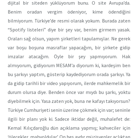
dijital bir siteden yüklüyorum bunu. O site Avrupa’da.
Benim oradan vergim ödeniyor, kime ödendiğini
bilmiyorum. Türkiye’de resmi olarak yokum. Burada zaten
“Spotify listeleri” diye bir şey var, benim girmem yasak.
Oraları sağ olsun, yapım şirketleri tapulamışlar. Ne gerek
var boşu boşuna masraflar yapacağım, bir şirkete gidip
imzalar atacağım. Öyle bir şey yapmıyorum. Hak
almıyorum, gidiyorum MESAM’a diyorum ki, kardeşim ben
bu şarkıyı yaptım, gösterip kaydediyorum orada şarkıyı. Ya
da gidip tarihli bir video yapıyorum, ilerde mahkemelik bir
durum olursa diye. Benden önce var mıydı bu şarkı, yoktu
diyebilmek için. Yasa zaten yok, buna ne kafayı takıyorsun?
Türkiye Cumhuriyeti senin üzerine çökmek için var; seninle
ilgili bir planı yok ki. Sadece iktidar değil, muhalefet de:
Kemal Kılıçdaroğlu dün açıklama yapmış; kahveciler için
‘ölecekler, mahvoldular’. On beş aydır müzisyenler açlıktan