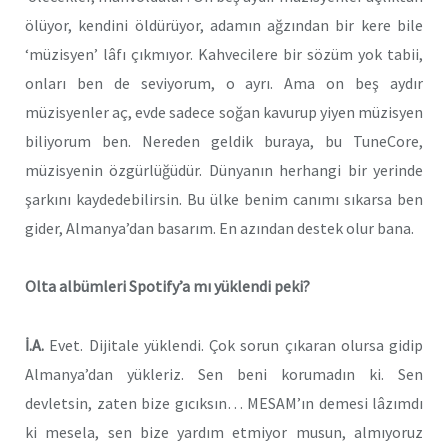
ölüyor, kendini öldürüyor, adamın ağzından bir kere bile
‘müzisyen’ lâfı çıkmıyor. Kahvecilere bir sözüm yok tabii,
onları ben de seviyorum, o ayrı. Ama on beş aydır
müzisyenler aç, evde sadece soğan kavurup yiyen müzisyen
biliyorum ben. Nereden geldik buraya, bu TuneCore,
müzisyenin özgürlüğüdür. Dünyanın herhangi bir yerinde
şarkını kaydedebilirsin. Bu ülke benim canımı sıkarsa ben
gider, Almanya’dan basarım. En azından destek olur bana.
Olta albümleri Spotify’a mı yüklendi peki?
İ.A.
Evet. Dijitale yüklendi. Çok sorun çıkaran olursa gidip
Almanya’dan yükleriz. Sen beni korumadın ki. Sen
devletsin, zaten bize gıcıksın… MESAM’ın demesi lâzımdı
ki mesela, sen bize yardım etmiyor musun, almıyoruz