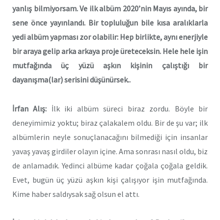
yanlış bilmiyorsam. Ve ilk albüm 2020’nin Mayıs ayında, bir
sene önce yayınlandı. Bir topluluğun bile kısa aralıklarla
yedi albüm yapması zor olabilir: Hep birlikte, aynı enerjiyle
bir araya gelip arka arkaya proje üreteceksin. Hele hele işin
mutfağında üç yüzü aşkın kişinin çalıştığı bir
dayanışma(lar) serisini düşünürsek..
İrfan Alış:
İlk iki albüm süreci biraz zordu. Böyle bir
deneyimimiz yoktu; biraz çalakalem oldu. Bir de şu var; ilk
albümlerin neyle sonuçlanacağını bilmediği için insanlar
yavaş yavaş girdiler olayın içine. Ama sonrası nasıl oldu, biz
de anlamadık. Yedinci albüme kadar çoğala çoğala geldik.
Evet, bugün üç yüzü aşkın kişi çalışıyor işin mutfağında.
Kime haber saldıysak sağ olsun el attı.