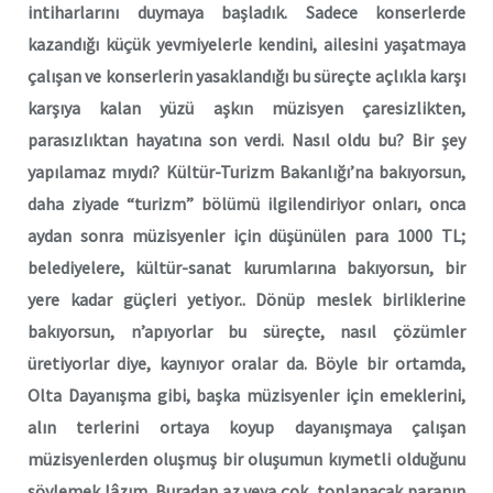
intiharlarını duymaya başladık. Sadece konserlerde
kazandığı küçük yevmiyelerle kendini, ailesini yaşatmaya
çalışan ve konserlerin yasaklandığı bu süreçte açlıkla karşı
karşıya kalan yüzü aşkın müzisyen çaresizlikten,
parasızlıktan hayatına son verdi. Nasıl oldu bu? Bir şey
yapılamaz mıydı? Kültür-Turizm Bakanlığı’na bakıyorsun,
daha ziyade “turizm” bölümü ilgilendiriyor onları, onca
aydan sonra müzisyenler için düşünülen para 1000 TL;
belediyelere, kültür-sanat kurumlarına bakıyorsun, bir
yere kadar güçleri yetiyor.. Dönüp meslek birliklerine
bakıyorsun, n’apıyorlar bu süreçte, nasıl çözümler
üretiyorlar diye, kaynıyor oralar da. Böyle bir ortamda,
Olta Dayanışma gibi, başka müzisyenler için emeklerini,
alın terlerini ortaya koyup dayanışmaya çalışan
müzisyenlerden oluşmuş bir oluşumun kıymetli olduğunu
söylemek lâzım. Buradan az veya çok, toplanacak paranın