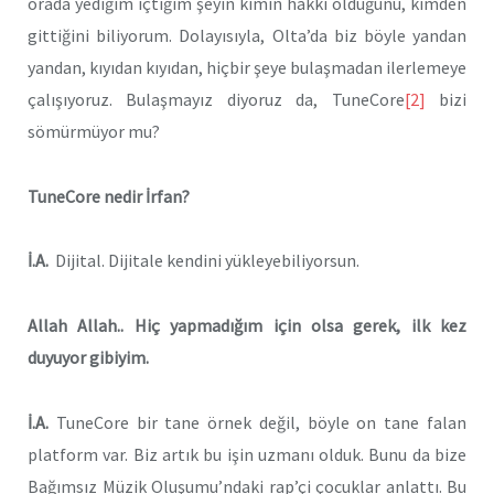
orada yediğim içtiğim şeyin kimin hakkı olduğunu, kimden
gittiğini biliyorum. Dolayısıyla, Olta’da biz böyle yandan
yandan, kıyıdan kıyıdan, hiçbir şeye bulaşmadan ilerlemeye
çalışıyoruz. Bulaşmayız diyoruz da, TuneCore
[2]
bizi
sömürmüyor mu?
TuneCore nedir İrfan?
İ.A.
Dijital. Dijitale kendini yükleyebiliyorsun.
Allah Allah.. Hiç yapmadığım için olsa gerek, ilk kez
duyuyor gibiyim.
İ.A.
TuneCore bir tane örnek değil, böyle on tane falan
platform var. Biz artık bu işin uzmanı olduk. Bunu da bize
Bağımsız Müzik Oluşumu’ndaki rap’çi çocuklar anlattı. Bu