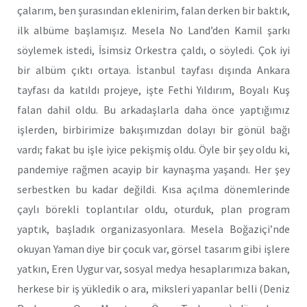
çalarım, ben şurasından eklenirim, falan derken bir baktık,
ilk albüme başlamışız. Mesela No Land’den Kamil şarkı
söylemek istedi, İsimsiz Orkestra çaldı, o söyledi. Çok iyi
bir albüm çıktı ortaya. İstanbul tayfası dışında Ankara
tayfası da katıldı projeye, işte Fethi Yıldırım, Boyalı Kuş
falan dahil oldu. Bu arkadaşlarla daha önce yaptığımız
işlerden, birbirimize bakışımızdan dolayı bir gönül bağı
vardı; fakat bu işle iyice pekişmiş oldu. Öyle bir şey oldu ki,
pandemiye rağmen acayip bir kaynaşma yaşandı. Her şey
serbestken bu kadar değildi. Kısa açılma dönemlerinde
çaylı börekli toplantılar oldu, oturduk, plan program
yaptık, başladık organizasyonlara. Mesela Boğaziçi’nde
okuyan Yaman diye bir çocuk var, görsel tasarım gibi işlere
yatkın, Eren Uygur var, sosyal medya hesaplarımıza bakan,
herkese bir iş yükledik o ara, miksleri yapanlar belli (Deniz