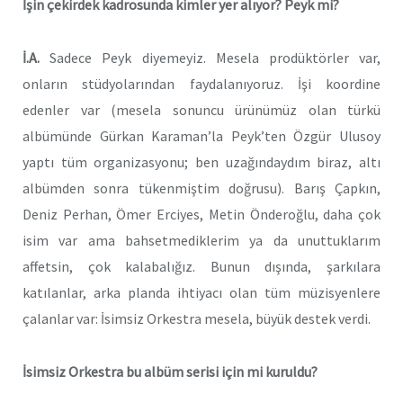
İşin çekirdek kadrosunda kimler yer alıyor? Peyk mi?
İ.A.
Sadece Peyk diyemeyiz. Mesela prodüktörler var,
onların stüdyolarından faydalanıyoruz. İşi koordine
edenler var (mesela sonuncu ürünümüz olan türkü
albümünde Gürkan Karaman’la Peyk’ten Özgür Ulusoy
yaptı tüm organizasyonu; ben uzağındaydım biraz, altı
albümden sonra tükenmiştim doğrusu). Barış Çapkın,
Deniz Perhan, Ömer Erciyes, Metin Önderoğlu, daha çok
isim var ama bahsetmediklerim ya da unuttuklarım
affetsin, çok kalabalığız. Bunun dışında, şarkılara
katılanlar, arka planda ihtiyacı olan tüm müzisyenlere
çalanlar var: İsimsiz Orkestra mesela, büyük destek verdi.
İsimsiz Orkestra bu albüm serisi için mi kuruldu?