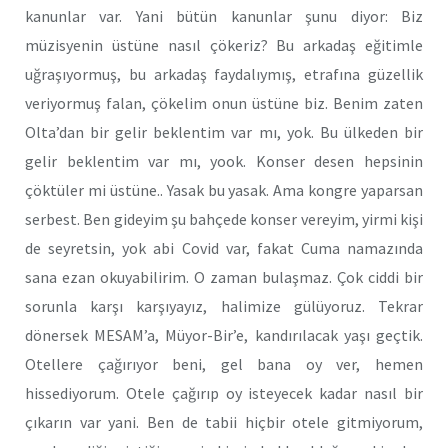
kanunlar var. Yani bütün kanunlar şunu diyor: Biz
müzisyenin üstüne nasıl çökeriz? Bu arkadaş eğitimle
uğraşıyormuş, bu arkadaş faydalıymış, etrafına güzellik
veriyormuş falan, çökelim onun üstüne biz. Benim zaten
Olta’dan bir gelir beklentim var mı, yok. Bu ülkeden bir
gelir beklentim var mı, yook. Konser desen hepsinin
çöktüler mi üstüne.. Yasak bu yasak. Ama kongre yaparsan
serbest. Ben gideyim şu bahçede konser vereyim, yirmi kişi
de seyretsin, yok abi Covid var, fakat Cuma namazında
sana ezan okuyabilirim. O zaman bulaşmaz. Çok ciddi bir
sorunla karşı karşıyayız, halimize gülüyoruz. Tekrar
dönersek MESAM’a, Müyor-Bir’e, kandırılacak yaşı geçtik.
Otellere çağırıyor beni, gel bana oy ver, hemen
hissediyorum. Otele çağırıp oy isteyecek kadar nasıl bir
çıkarın var yani. Ben de tabii hiçbir otele gitmiyorum,