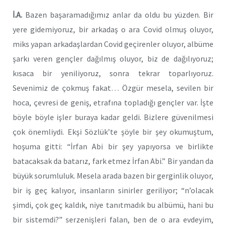
İ.A.
Bazen başaramadığımız anlar da oldu bu yüzden. Bir
yere gidemiyoruz, bir arkadaş o ara Covid olmuş oluyor,
miks yapan arkadaşlardan Covid geçirenler oluyor, albüme
şarkı veren gençler dağılmış oluyor, biz de dağılıyoruz;
kısaca bir yeniliyoruz, sonra tekrar toparlıyoruz.
Sevenimiz de çokmuş fakat… Özgür mesela, sevilen bir
hoca, çevresi de geniş, etrafına topladığı gençler var. İşte
böyle böyle işler buraya kadar geldi. Bizlere güvenilmesi
çok önemliydi. Ekşi Sözlük’te şöyle bir şey okumuştum,
hoşuma gitti: “İrfan Abi bir şey yapıyorsa ve birlikte
batacaksak da batarız, fark etmez İrfan Abi.” Bir yandan da
büyük sorumluluk. Mesela arada bazen bir gerginlik oluyor,
bir iş geç kalıyor, insanların sinirler geriliyor; “n’olacak
şimdi, çok geç kaldık, niye tanıtmadık bu albümü, hani bu
bir sistemdi?” serzenişleri falan, ben de o ara evdeyim,