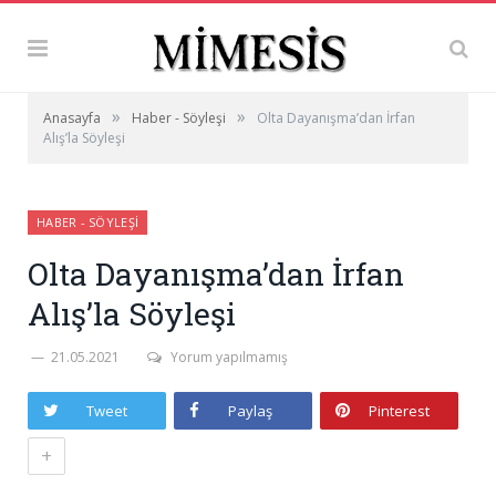
»
»
Anasayfa
Haber - Söyleşi
Olta Dayanışma’dan İrfan
Alış’la Söyleşi
HABER - SÖYLEŞI
Olta Dayanışma’dan İrfan
Alış’la Söyleşi
21.05.2021
Yorum yapılmamış
Tweet
Paylaş
Pinterest
+