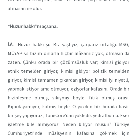
almasan ne olur.
“Huzur hakkı”nı açsana..
İ.A.
Huzur hakkı şu: Biz yaşlıyız, çarparız ortalığı. MSG,
MÜYAP vs bizim onlarla hiçbir alâkamız yok, olmasın da
zaten. Çünkü orada bir çözümsüzlük var; kimisi gidiyor
etnik temelden giriyor, kimisi gidiyor politik temelden
giriyor, kimisi tamamen çıkardan giriyor, kimisi iyi niyetli,
yapmak istiyor ama olmuyor, eziyorlar kafasını. Orada bir
hizipleşme olmuş, sıkışmış böyle, fıtık olmuş orası.
Kıpırdayamıyor, kalmış böyle. O yüzden biz burada basit
bir şey yapıyoruz; TuneCore’dan yükledik yedi albümü. Eser
işletme bile almıyoruz. Neden biliyor musun? Türkiye
Cumhuriyeti’nde müzisyenin kafasına çökmek için