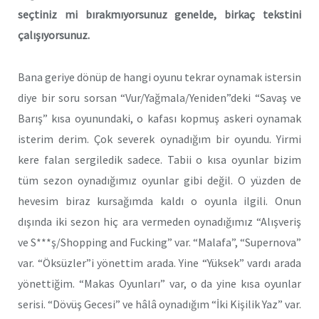
seçtiniz mi bırakmıyorsunuz genelde, birkaç tekstini
çalışıyorsunuz.
Bana geriye dönüp de hangi oyunu tekrar oynamak istersin
diye bir soru sorsan “Vur/Yağmala/Yeniden”deki “Savaş ve
Barış” kısa oyunundaki, o kafası kopmuş askeri oynamak
isterim derim. Çok severek oynadığım bir oyundu. Yirmi
kere falan sergiledik sadece. Tabii o kısa oyunlar bizim
tüm sezon oynadığımız oyunlar gibi değil. O yüzden de
hevesim biraz kursağımda kaldı o oyunla ilgili. Onun
dışında iki sezon hiç ara vermeden oynadığımız “Alışveriş
ve S***ş/Shopping and Fucking” var. “Malafa”, “Supernova”
var. “Öksüzler”i yönettim arada. Yine “Yüksek” vardı arada
yönettiğim. “Makas Oyunları” var, o da yine kısa oyunlar
serisi. “Dövüş Gecesi” ve hâlâ oynadığım “İki Kişilik Yaz” var.