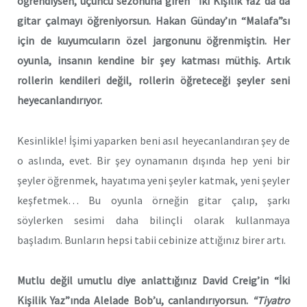
öğrendiysen, üçüncü sezonuna giren “İki Kişilik Yaz”da da
gitar çalmayı öğreniyorsun. Hakan Günday’ın “Malafa”sı
için de kuyumcuların özel jargonunu öğrenmiştin. Her
oyunla, insanın kendine bir şey katması müthiş. Artık
rollerin kendileri değil, rollerin öğreteceği şeyler seni
heyecanlandırıyor.
Kesinlikle! İşimi yaparken beni asıl heyecanlandıran şey de
o aslında, evet. Bir şey oynamanın dışında hep yeni bir
şeyler öğrenmek, hayatıma yeni şeyler katmak, yeni şeyler
keşfetmek… Bu oyunla örneğin gitar çalıp, şarkı
söylerken sesimi daha bilinçli olarak kullanmaya
başladım. Bunların hepsi tabii cebinize attığınız birer artı.
Mutlu değil umutlu diye anlattığınız David Creig’in “İki
Kişilik Yaz”ında Alelade Bob’u, canlandırıyorsun.
“Tiyatro