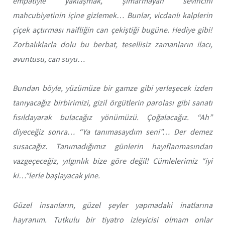
empatiyle yaklaşmak, şımarmayan sevincini
mahcubiyetinin içine gizlemek… Bunlar, vicdanlı kalplerin
çiçek açtırması naifliğin can çekiştiği bugüne. Hediye gibi!
Zorbalıklarla dolu bu berbat, tesellisiz zamanların ilacı,
avuntusu, can suyu…
Bundan böyle, yüzümüze bir gamze gibi yerleşecek izden
tanıyacağız birbirimizi, gizil örgütlerin parolası gibi sanatı
fısıldayarak bulacağız yönümüzü. Çoğalacağız. “Ah”
diyeceğiz sonra… “Ya tanımasaydım seni”… Der demez
susacağız. Tanımadığımız günlerin hayıflanmasından
vazgeçeceğiz, yılgınlık bize göre değil! Cümlelerimiz “iyi
ki…”lerle başlayacak yine.
Güzel insanların, güzel şeyler yapmadaki inatlarına
hayranım. Tutkulu bir tiyatro izleyicisi olmam onlar