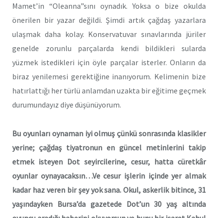
Mamet’in “Oleanna”sını oynadık. Yoksa o bize okulda
önerilen bir yazar değildi. Şimdi artık çağdaş yazarlara
ulaşmak daha kolay. Konservatuvar sınavlarında jüriler
genelde zorunlu parçalarda kendi bildikleri sularda
yüzmek istedikleri için öyle parçalar isterler. Onların da
biraz yenilemesi gerektiğine inanıyorum. Kelimenin bize
hatırlattığı her türlü anlamdan uzakta bir eğitime geçmek
durumundayız diye düşünüyorum.
Bu oyunları oynaman iyi olmuş çünkü sonrasında klasikler
yerine; çağdaş tiyatronun en güncel metinlerini takip
etmek isteyen Dot seyircilerine, cesur, hatta cüretkâr
oyunlar oynayacaksın…Ve cesur işlerin içinde yer almak
kadar haz veren bir şey yok sana. Okul, askerlik bitince, 31
yaşındayken Bursa’da gazetede Dot’un 30 yaş altında
oyuncu aradığı haberini okuyorsun ve bunu bir işaret Kabul