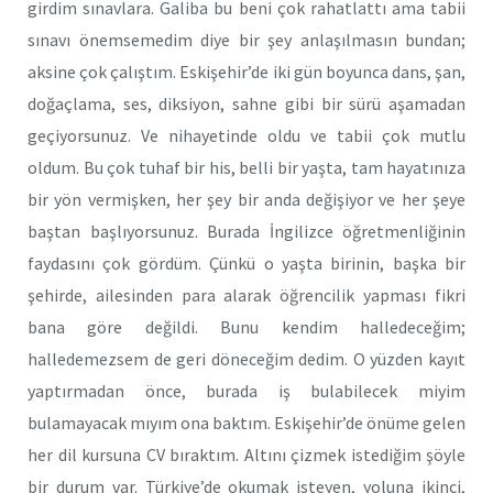
girdim sınavlara. Galiba bu beni çok rahatlattı ama tabii
sınavı önemsemedim diye bir şey anlaşılmasın bundan;
aksine çok çalıştım. Eskişehir’de iki gün boyunca dans, şan,
doğaçlama, ses, diksiyon, sahne gibi bir sürü aşamadan
geçiyorsunuz. Ve nihayetinde oldu ve tabii çok mutlu
oldum. Bu çok tuhaf bir his, belli bir yaşta, tam hayatınıza
bir yön vermişken, her şey bir anda değişiyor ve her şeye
baştan başlıyorsunuz. Burada İngilizce öğretmenliğinin
faydasını çok gördüm. Çünkü o yaşta birinin, başka bir
şehirde, ailesinden para alarak öğrencilik yapması fikri
bana göre değildi. Bunu kendim halledeceğim;
halledemezsem de geri döneceğim dedim. O yüzden kayıt
yaptırmadan önce, burada iş bulabilecek miyim
bulamayacak mıyım ona baktım. Eskişehir’de önüme gelen
her dil kursuna CV bıraktım. Altını çizmek istediğim şöyle
bir durum var. Türkiye’de okumak isteyen, yoluna ikinci,