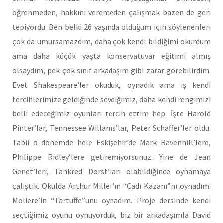
öğrenmeden, hakkını veremeden çalışmak bazen de geri
tepiyordu. Ben belki 26 yaşında olduğum için söylenenleri
çok da umursamazdım, daha çok kendi bildiğimi okurdum
ama daha küçük yaşta konservatuvar eğitimi almış
olsaydım, pek çok sınıf arkadaşım gibi zarar görebilirdim.
Evet Shakespeare’ler okuduk, oynadık ama iş kendi
tercihlerimize geldiğinde sevdiğimiz, daha kendi rengimizi
belli edeceğimiz oyunları tercih ettim hep. İşte Harold
Pinter’lar, Tennessee Willams’lar, Peter Schaffer’ler oldu.
Tabii o dönemde hele Eskişehir’de Mark Ravenhill’lere,
Philippe Ridley’lere getiremiyorsunuz. Yine de Jean
Genet’leri, Tankred Dorst’ları olabildiğince oynamaya
çalıştık. Okulda Arthur Miller’ın “Cadı Kazanı”nı oynadım.
Moliere’in “Tartuffe”unu oynadım. Proje dersinde kendi
seçtiğimiz oyunu oynuyorduk, biz bir arkadaşımla David