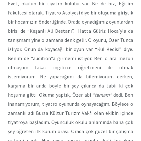
Evet, okulun bir tiyatro kulübü var. Bir de biz, Eğitim
Fakültesi olarak, Tiyatro Atölyesi diye bir oluşuma giriştik
bir hocamızın önderliğinde. Orada oynadığımız oyunlardan
birisi de “Keşanlı Ali Destanı”. Hatta Gülriz Hoca’yla da
tanışmam yine o zamana denk gelir. O oyunu, Özer Tunca
izliyor. Onun da koyacağı bir oyun var “Kül Kedisi” diye.
Benim de “audition”a girmemi istiyor. Ben o ara mezun
olmuşum fakat ingilizce öğretmeni de olmak
istemiyorum. Ne yapacağımı da bilemiyorum derken,
karşıma bir anda böyle bir şey çıkınca da tabii ki çok
hoşuma gitti. Okuma yaptık, Özer abi
“tamam”
dedi. Ben
inanamıyorum, tiyatro oyununda oynayacağım. Böylece o
zamanki adı Bursa Kültür Turizm Vakfı olan ekibin içinde
tiyatroya başladım. Oyunculuk okulu anlamında bana çok
şey öğreten ilk kurum orası. Orada çok güzel bir çalışma
sistemi vardı. Her oyun öncesi oyunla ilgili birtakım