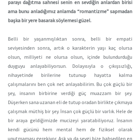
parayı dağıtma sahnesi senin en sevdiğin anlardan birisi
ama bunu anladığımız anlamda “romantizme” sapmadan
başka bir yere basarak söylemesi güzel.
Belli bir yaşanmışlıktan sonra, belli bir empati
seviyesinden sonra, artık o karakterin yaşı kaç olursa
olsun, milliyeti ne olursa olsun, içinde bulundurduğu
duyguyu anlayabiliyorsun. Dolayısıyla o çıkışsızlığı,
nihayetinde birilerine tutunup hayatta kalma
çalışmalarını ben çok net anlayabilirim. Bu çok güçlü bir
şey, insanın birbirine verdiği güç muazzam bir şey.
Düşerken sana uzanan eli de tutup oradan birlikte çıkmaya
çalışmak müthiş bir şey. İnsan çok güçlü bir varlık. Hele de
bir araya geldiğimizde mucizeyi yaratabiliyoruz. İnsanın
kendi gücünü hem mental hem de fiziksel olarak
unutmaması gerekiyor. Aşk ya da sevgi bize bahşedilen en