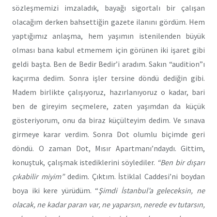
sözleşmemizi imzaladık, bayağı sigortalı bir çalışan
olacağım derken bahsettiğin gazete ilanını gördüm. Hem
yaptığımız anlaşma, hem yaşımın istenilenden büyük
olması bana kabul etmemem için görünen iki işaret gibi
geldi başta. Ben de Bedir Bedir’i aradım. Sakın “audition”ı
kaçırma dedim. Sonra işler tersine döndü dediğin gibi.
Madem birlikte çalışıyoruz, hazırlanıyoruz o kadar, bari
ben de gireyim seçmelere, zaten yaşımdan da küçük
gösteriyorum, onu da biraz küçülteyim dedim. Ve sınava
girmeye karar verdim. Sonra Dot olumlu biçimde geri
döndü. O zaman Dot, Mısır Apartmanı’ndaydı. Gittim,
konuştuk, çalışmak istediklerini söylediler.
“Ben bir dışarı
çıkabilir miyim”
dedim. Çıktım. İstiklal Caddesi’ni boydan
boya iki kere yürüdüm. “
Şimdi İstanbul’a geleceksin, ne
olacak, ne kadar paran var, ne yaparsın, nerede ev tutarsın,