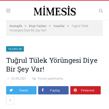
»
»
»
Anasayfa
Köşe Yazıları
Yazarlar
Tuğrul Tülek
Yörüngesi Diye Bir Şey Var!
YAZARLAR
Tuğrul Tülek Yörüngesi Diye
Bir Şey Var!
23.09.2021
Yorum yapılmamış
Tweet
Paylaş
Pinterest
+