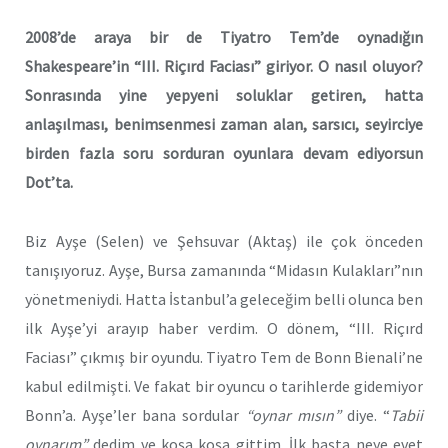
2008’de araya bir de
Tiyatro Tem’de oynadığın
Shakespeare’in “III. Riçırd Faciası” giriyor. O nasıl oluyor?
Sonrasında yine yepyeni soluklar getiren, hatta
anlaşılması, benimsenmesi zaman alan, sarsıcı, seyirciye
birden fazla soru sorduran oyunlara devam ediyorsun
Dot’ta.
Biz Ayşe (Selen) ve Şehsuvar (Aktaş) ile çok önceden
tanışıyoruz. Ayşe, Bursa zamanında “Midasın Kulakları”nın
yönetmeniydi. Hatta İstanbul’a geleceğim belli olunca ben
ilk Ayşe’yi arayıp haber verdim. O dönem, “III. Riçırd
Faciası” çıkmış bir oyundu. Tiyatro Tem de Bonn Bienali’ne
kabul edilmişti. Ve fakat bir oyuncu o tarihlerde gidemiyor
Bonn’a. Ayşe’ler bana sordular
“oynar mısın”
diye. “
Tabii
oynarım”
dedim ve koşa koşa gittim. İlk başta neye evet