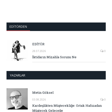
EDITÖRDEN
EDİTÖR
28.07.2026
0
İktidarın Mizahla Sorunu Ne
YAZARLAR
Metin Göksel
03.08.2026
0
Kardeşlikten Müşterekliğe: Ortak Hafızadan
Müşterek Geleceğe