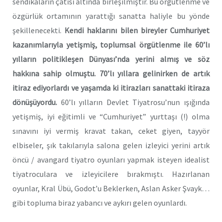
sendikaların çatısı altında birleşilmiştir. Bu örgütlenme ve
özgürlük ortamının yarattığı sanatta haliyle bu yönde
şekillenecekti.
Kendi haklarını bilen bireyler Cumhuriyet
kazanımlarıyla yetişmiş, toplumsal örgütlenme ile 60’lı
yılların politikleşen Dünyası’nda yerini almış ve söz
hakkına sahip olmuştu. 70’lı yıllara gelinirken de artık
itiraz ediyorlardı ve yaşamda ki itirazları sanattaki itiraza
dönüşüyordu.
60’lı yılların Devlet Tiyatrosu’nun ışığında
yetişmiş, iyi eğitimli ve “Cumhuriyet” yurttaşı (!) olma
sınavını iyi vermiş kravat takan, ceket giyen, tayyör
elbiseler, şık takılarıyla salona gelen izleyici yerini artık
öncü / avangard tiyatro oyunları yapmak isteyen idealist
tiyatroculara ve izleyicilere bırakmıştı. Hazırlanan
oyunlar, Kral Übü, Godot’u Beklerken, Aslan Asker Şvayk…
gibi topluma biraz yabancı ve aykırı gelen oyunlardı.