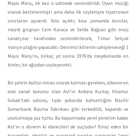
Mayıs Marşı, ilk kez o sahnede seslendirildi. Oyun müziği
olarak bestelenmişti ama daha ilk söylenişte tiyatronun
sınırlarını aşıverdi. Yolu açıktı; kısa zamanda korolar,
müzik grupları Cem Karaca ve Selda Bağcan gibi öncü
sanatçılar tarafından seslendirilecek, Timur Selçuk
marşın plağını yapacaktı. Devrimci kitlenin sahipleneceği 1
Mayıs Marşı’nı, birkaç yıl sonra 1976’da meydanlarda on
binler, bir ağızdan söyleyecekti.
Bir şehrin kültür mirası olarak kalması gereken, ülkenin en
eski sanat kurumu olan Ast’ın Ankara Kızılay Ihlamur
Sokak’taki salonu, tıpkı yukarıda bahsettiğim Nazilli
Sümerbank Basma Fabrikası gibi terkedildi, kapandı ve
unutulmaya yüz tuttu. Bu kapanmada yerel yönetim kadar
Ast’ın o dönem ki idarecileri de suçludur! İtiraz eden bir
kurumdan, idealist ve avangard oyunlar oynayarak “yeni