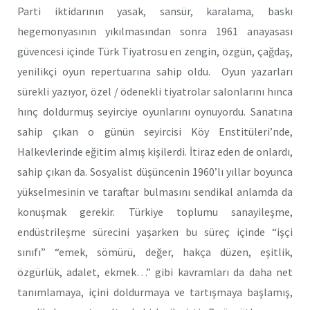
Parti iktidarının yasak, sansür, karalama, baskı
hegemonyasının yıkılmasından sonra 1961 anayasası
güvencesi içinde Türk Tiyatrosu en zengin, özgün, çağdaş,
yenilikçi oyun repertuarına sahip oldu. Oyun yazarları
sürekli yazıyor, özel / ödenekli tiyatrolar salonlarını hınca
hınç doldurmuş seyirciye oyunlarını oynuyordu. Sanatına
sahip çıkan o günün seyircisi Köy Enstitüleri’nde,
Halkevlerinde eğitim almış kişilerdi. İtiraz eden de onlardı,
sahip çıkan da. Sosyalist düşüncenin 1960’lı yıllar boyunca
yükselmesinin ve taraftar bulmasını sendikal anlamda da
konuşmak gerekir. Türkiye toplumu sanayileşme,
endüstrileşme sürecini yaşarken bu süreç içinde “işçi
sınıfı” “emek, sömürü, değer, hakça düzen, eşitlik,
özgürlük, adalet, ekmek…” gibi kavramları da daha net
tanımlamaya, içini doldurmaya ve tartışmaya başlamış,