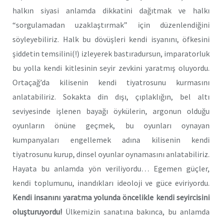
halkın siyasi anlamda dikkatini dağıtmak ve halkı
“sorgulamadan uzaklaştırmak” için düzenlendiğini
söyleyebiliriz. Halk bu dövüşleri kendi isyanını, öfkesini
şiddetin temsilini(!) izleyerek bastıradursun, imparatorluk
bu yolla kendi kitlesinin seyir zevkini yaratmış oluyordu.
Ortaçağ’da kilisenin kendi tiyatrosunu kurmasını
anlatabiliriz. Sokakta din dışı, çıplaklığın, bel altı
seviyesinde işlenen bayağı öykülerin, argonun olduğu
oyunların önüne geçmek, bu oyunları oynayan
kumpanyaları engellemek adına kilisenin kendi
tiyatrosunu kurup, dinsel oyunlar oynamasını anlatabiliriz.
Hayata bu anlamda yön veriliyordu… Egemen güçler,
kendi toplumunu, inandıkları ideoloji ve güce eviriyordu.
Kendi insanını yaratma yolunda öncelikle kendi seyircisini
oluşturuyordu!
Ülkemizin sanatına bakınca, bu anlamda