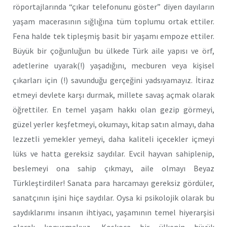
röportajlarında “çıkar telefonunu göster” diyen dayıların
yaşam macerasının sığlığına tüm toplumu ortak ettiler.
Fena halde tek tipleşmiş basit bir yaşamı empoze ettiler.
Büyük bir çoğunluğun bu ülkede Türk aile yapısı ve örf,
adetlerine uyarak(!) yaşadığını, mecburen veya kişisel
çıkarları için (!) savunduğu gerçeğini yadsıyamayız. İtiraz
etmeyi devlete karşı durmak, millete savaş açmak olarak
öğrettiler. En temel yaşam hakkı olan gezip görmeyi,
güzel yerler keşfetmeyi, okumayı, kitap satın almayı, daha
lezzetli yemekler yemeyi, daha kaliteli içecekler içmeyi
lüks ve hatta gereksiz saydılar. Evcil hayvan sahiplenip,
beslemeyi ona sahip çıkmayı, aile olmayı Beyaz
Türkleştirdiler! Sanata para harcamayı gereksiz gördüler,
sanatçının işini hiçe saydılar. Oysa ki psikolojik olarak bu
saydıklarımı insanın ihtiyacı, yaşamının temel hiyerarşisi