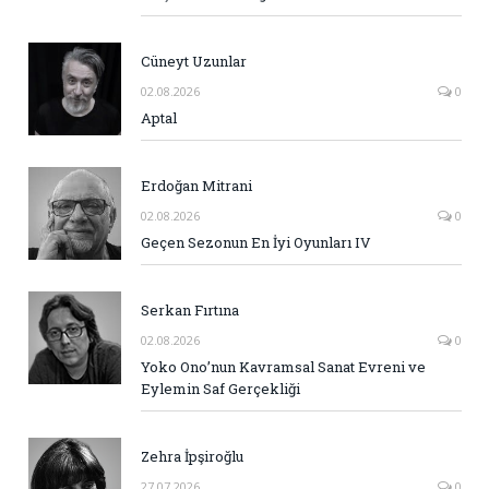
Cüneyt Uzunlar
02.08.2026
0
Aptal
Erdoğan Mitrani
02.08.2026
0
Geçen Sezonun En İyi Oyunları IV
Serkan Fırtına
02.08.2026
0
Yoko Ono’nun Kavramsal Sanat Evreni ve
Eylemin Saf Gerçekliği
Zehra İpşiroğlu
27.07.2026
0