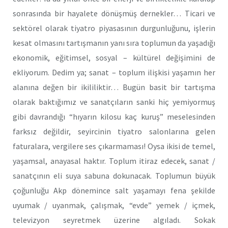
sonrasında bir hayalete dönüşmüş dernekler… Ticari ve
sektörel olarak tiyatro piyasasının durgunluğunu, işlerin
kesat olmasını tartışmanın yanı sıra toplumun da yaşadığı
ekonomik, eğitimsel, sosyal – kültürel değişimini de
ekliyorum. Dedim ya; sanat – toplum ilişkisi yaşamın her
alanına değen bir ikililiktir… Bugün basit bir tartışma
olarak baktığımız ve sanatçıların sanki hiç yemiyormuş
gibi davrandığı “hıyarın kilosu kaç kuruş” meselesinden
farksız değildir, seyircinin tiyatro salonlarına gelen
faturalara, vergilere ses çıkarmaması! Oysa ikisi de temel,
yaşamsal, anayasal haktır. Toplum itiraz edecek, sanat /
sanatçının eli suya sabuna dokunacak. Toplumun büyük
çoğunluğu Akp dönemince salt yaşamayı fena şekilde
uyumak / uyanmak, çalışmak, “evde” yemek / içmek,
televizyon seyretmek üzerine algıladı. Sokak