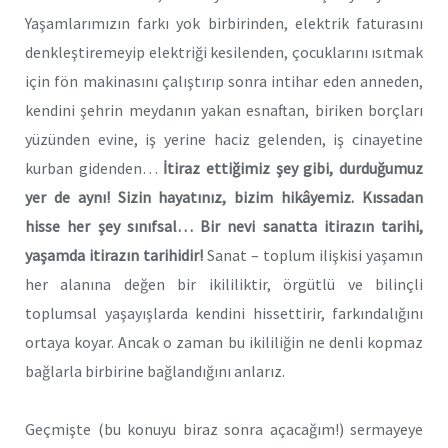
Yaşamlarımızın farkı yok birbirinden, elektrik faturasını
denkleştiremeyip elektriği kesilenden, çocuklarını ısıtmak
için fön makinasını çalıştırıp sonra intihar eden anneden,
kendini şehrin meydanın yakan esnaftan, biriken borçları
yüzünden evine, iş yerine haciz gelenden, iş cinayetine
kurban gidenden…
İtiraz ettiğimiz şey gibi, durduğumuz
yer de aynı! Sizin hayatınız, bizim hikâyemiz. Kıssadan
hisse her şey sınıfsal… Bir nevi sanatta itirazın tarihi,
yaşamda itirazın tarihidir!
Sanat – toplum ilişkisi yaşamın
her alanına değen bir ikililiktir, örgütlü ve bilinçli
toplumsal yaşayışlarda kendini hissettirir, farkındalığını
ortaya koyar. Ancak o zaman bu ikililiğin ne denli kopmaz
bağlarla birbirine bağlandığını anlarız.
Geçmişte (bu konuyu biraz sonra açacağım!) sermayeye