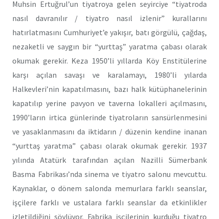
Muhsin Ertuğrul’un tiyatroya gelen seyirciye “tiyatroda
nasıl davranılır / tiyatro nasıl izlenir” kurallarını
hatırlatmasını Cumhuriyet’e yakışır, batı görgülü, çağdaş,
nezaketli ve saygın bir “yurttaş” yaratma çabası olarak
okumak gerekir. Keza 1950’li yıllarda Köy Enstitülerine
karşı açılan savaşı ve karalamayı, 1980’li yılarda
Halkevleri’nin kapatılmasını, bazı halk kütüphanelerinin
kapatılıp yerine pavyon ve taverna lokalleri açılmasını,
1990’ların irtica günlerinde tiyatroların sansürlenmesini
ve yasaklanmasını da iktidarın / düzenin kendine inanan
“yurttaş yaratma” çabası olarak okumak gerekir. 1937
yılında Atatürk tarafından açılan Nazilli Sümerbank
Basma Fabrikası’nda sinema ve tiyatro salonu mevcuttu.
Kaynaklar, o dönem salonda memurlara farklı seanslar,
işçilere farklı ve ustalara farklı seanslar da etkinlikler
izletildiğini söylüyor. Fabrika işçilerinin kurduğu tiyatro