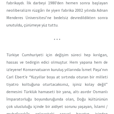
fabrikaydı. İlk darbeyi 1980’den hemen sonra başlayan
neoliberalizm rüzgârı ile yiyen fabrika 2002 yılında Adnan
Menderes Üniversitesi’ne bedelsiz devredildikten sonra
unutuldu, çürümeye yüz tuttu.
* * *
Türkiye Cumhuriyeti için değişim süreci hep kırılgan,
hassas ve tedirgin edici olmuştur. Hem yapana hem de
izleyene! Konservatuarın kuruluş yıllarında İsmet Paşa’nın
Carl Ebert’e “Yüzyıllar boyu at sırtında oturan bir milleti
tiyatro koltuğuna oturtacaksınız, işiniz kolay değil”
demesini Türklük hamaseti bir yana, altı asırdır Osmanlı
İmparatorluğu boyunduruğunda olan, Doğu kültürünün
çok ulusluluğu içinde bir aidiyet sorunu yaşayan, İslami /
muhafazakâr anlayıştaki sosyal hayatın içinden