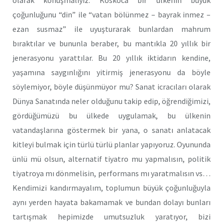
olarak konuşmalıyız. Koskoca bir ülkenin büyük
çoğunluğunu “din” ile “vatan bölünmez – bayrak inmez –
ezan susmaz” ile uyuşturarak bunlardan mahrum
bıraktılar ve bununla beraber, bu mantıkla 20 yıllık bir
jenerasyonu yarattılar. Bu 20 yıllık iktidarın kendine,
yaşamına saygınlığını yitirmiş jenerasyonu da böyle
söylemiyor, böyle düşünmüyor mu? Sanat icracıları olarak
Dünya Sanatında neler olduğunu takip edip, öğrendiğimizi,
gördüğümüzü bu ülkede uygulamak, bu ülkenin
vatandaşlarına göstermek bir yana, o sanatı anlatacak
kitleyi bulmak için türlü türlü planlar yapıyoruz. Oyununda
ünlü mü olsun, alternatif tiyatro mu yapmalısın, politik
tiyatroya mı dönmelisin, performans mı yaratmalısın vs…
Kendimizi kandırmayalım, toplumun büyük çoğunluğuyla
aynı yerden hayata bakamamak ve bundan dolayı bunları
tartışmak hepimizde umutsuzluk yaratıyor, bizi