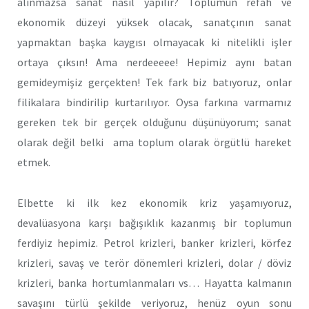
alınmazsa sanat nasıl yapılır? Toplumun refah ve
ekonomik düzeyi yüksek olacak, sanatçının sanat
yapmaktan başka kaygısı olmayacak ki nitelikli işler
ortaya çıksın! Ama nerdeeeee! Hepimiz aynı batan
gemideymişiz gerçekten! Tek fark biz batıyoruz, onlar
filikalara bindirilip kurtarılıyor. Oysa farkına varmamız
gereken tek bir gerçek olduğunu düşünüyorum; sanat
olarak değil belki ama toplum olarak örgütlü hareket
etmek.
Elbette ki ilk kez ekonomik kriz yaşamıyoruz,
devalüasyona karşı bağışıklık kazanmış bir toplumun
ferdiyiz hepimiz. Petrol krizleri, banker krizleri, körfez
krizleri, savaş ve terör dönemleri krizleri, dolar / döviz
krizleri, banka hortumlanmaları vs… Hayatta kalmanın
savaşını türlü şekilde veriyoruz, henüz oyun sonu