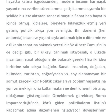
hayatta kalma içgüdüsünden, modern insanın karmaşık
yaşantısına evirilen süreci amma çelişik amma uyumlu bir
şekilde bizlere aktaran sanat olmuştur. Sanat hep hayatın
içinde olmuş, kitlelere, bireylere kılavuzluk etmiş yeri
gelmiş politik akışa yön vermiştir. Bir dönemi (her
anlamda) insanı ve yaşantısıyla anlamak için o dönemin ve
o ülkenin sanatına bakmak yeterlidir. Ve Albert Camus’nün
de dediği gibi, bir ülkeyi tanımak istiyorsak, o ülkede
insanların nasıl öldüğüne de bakmak gerekir! Bu iki idea
birbirine sıkı sıkıya bağlıdır. Sanat insandan, doğadan,
bilimden, tarihten, coğrafyadan vs. soyutlanamayan bir
somut gerçekliktir. Politik çıkarları ve toplum yaşantısına
yön vermek için onu kullanmaları ne denli önemli bir araç
olduğunun göstergesidir. Örneklemek gerekirse; Roma
İmparatorluğu’nda kötü giden politikaların üstünü
kapatmak adına düzenlenen “gladyatör dövüşlerinin”