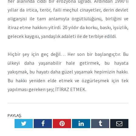
her alanında ciddi bir erozyona uğradı. Ardından 1990’lı
yıllar da irtica, terör, faili meçhul cinayetler, derin devlet
oligarşisi ile tam anlamıyla örgütlülüğünü, birliğini ve
itiraz etme hakkını yitirdi. 20 yıldır da korku, baskı, işsizlik,
gelecek kaygısı, yandaşlık adaleti ile de terbiye edildi.
Hiçbir şey için geç değil… Her son bir başlangıçtır. Bu
ülkeyi daha yaşanabilir hale getirmek, bu hayata
yakışmak, bu hayatı daha güzel yaşamak hepimizin hakkı.
Bu hakkı yeniden elde etmek ve özgürleşmek için tek
yapılması gereken şey; İTİRAZ ETMEK.
PAYLAŞ.
Twitter
Facebook
Pinterest
LinkedIn
Tumblr
E-
Posta