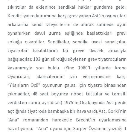
sıkıntılar da eklenince sendikal haklar gündeme geldi.
Kendi tiyatro kurumuna karşı grev yapan Ast’ın oyuncuları
arkalarına kendi izleyicilerini de alarak sahnede oyun
oynanırken davul zurna eşliğinde başlattıkları grevi
sokağa çıkardılar. Sendikalar, sendika üyesi sanatçılar,
tiyatrolar hasılatlarını bu greve destek amacıyla
bağışladılar. 183 gün sürdüğü söylenen grev tiyatrocuların
kazanımıyla son buldu. (Yine 1960’lı yıllarda Arena
Oyuncuları, idarecilerinin izin vermemesine karşı
“Yılanların Öcü” oyununun galası için tiyatro binasından
çıkmadılar, 48 saat boyunca nöbet tuttular ve temsili
verdikten sonra ayrıldılar.) 1975’in Ocak ayında Ast perde
açtığında tiyatroda bambaşka bir hava vardı. Ast, Gorki’nin
“Ana” romanından hareketle Brecht’in uyarlamasına
hazırlıyordu. “Ana” oyunu için Sarper Özsan’ın yazdığı 1