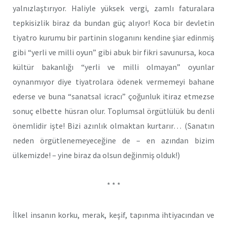
yalnızlaştırıyor. Haliyle yüksek vergi, zamlı faturalara
tepkisizlik biraz da bundan güç alıyor! Koca bir devletin
tiyatro kurumu bir partinin sloganını kendine şiar edinmiş
gibi “yerli ve milli oyun” gibi abuk bir fikri savunursa, koca
kültür bakanlığı “yerli ve milli olmayan” oyunlar
oynanmıyor diye tiyatrolara ödenek vermemeyi bahane
ederse ve buna “sanatsal icracı” çoğunluk itiraz etmezse
sonuç elbette hüsran olur. Toplumsal örgütlülük bu denli
önemlidir işte! Bizi azınlık olmaktan kurtarır… (Sanatın
neden örgütlenemeyeceğine de – en azından bizim
ülkemizde! – yine biraz da olsun değinmiş olduk!)
* * *
İlkel insanın korku, merak, keşif, tapınma ihtiyacından ve