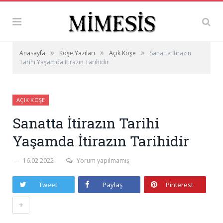
»
»
»
Anasayfa
Köşe Yazıları
Açık Köşe
Sanatta İtirazın
Tarihi Yaşamda İtirazın Tarihidir
AÇIK KÖŞE
Sanatta İtirazın Tarihi
Yaşamda İtirazın Tarihidir
16.02.2022
Yorum yapılmamış
Tweet
Paylaş
Pinterest
+