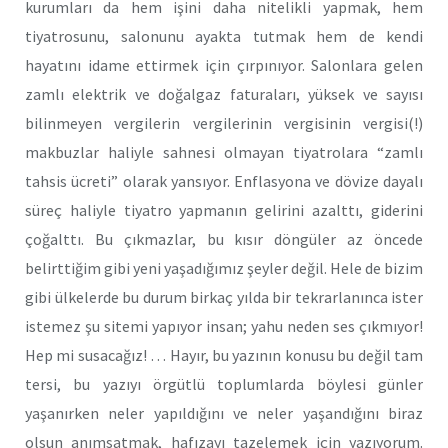
kurumları da hem işini daha nitelikli yapmak, hem
tiyatrosunu, salonunu ayakta tutmak hem de kendi
hayatını idame ettirmek için çırpınıyor. Salonlara gelen
zamlı elektrik ve doğalgaz faturaları, yüksek ve sayısı
bilinmeyen vergilerin vergilerinin vergisinin vergisi(!)
makbuzlar haliyle sahnesi olmayan tiyatrolara “zamlı
tahsis ücreti” olarak yansıyor. Enflasyona ve dövize dayalı
süreç haliyle tiyatro yapmanın gelirini azalttı, giderini
çoğalttı. Bu çıkmazlar, bu kısır döngüler az öncede
belirttiğim gibi yeni yaşadığımız şeyler değil. Hele de bizim
gibi ülkelerde bu durum birkaç yılda bir tekrarlanınca ister
istemez şu sitemi yapıyor insan; yahu neden ses çıkmıyor!
Hep mi susacağız! … Hayır, bu yazının konusu bu değil tam
tersi, bu yazıyı örgütlü toplumlarda böylesi günler
yaşanırken neler yapıldığını ve neler yaşandığını biraz
olsun anımsatmak, hafızayı tazelemek için yazıyorum.