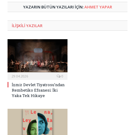
YAZARIN BÜTÜN YAZILARI IÇIN:
AHMET YAPAR
ILIŞKILI
YAZILAR
29.04.2026
0
İzmir Devlet Tiyatrosu’ndan
Rembetiko Efsanesi: İki
Yaka Tek Hikaye