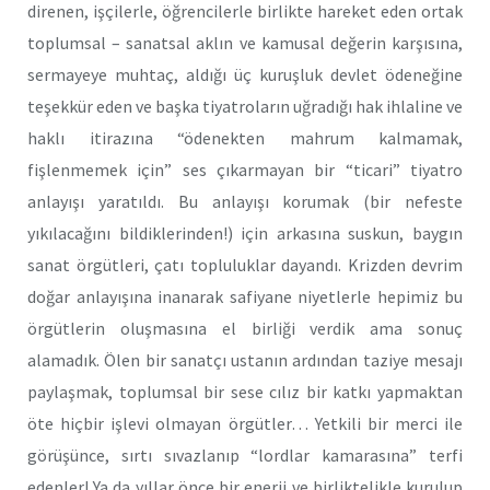
direnen, işçilerle, öğrencilerle birlikte hareket eden ortak
toplumsal – sanatsal aklın ve kamusal değerin karşısına,
sermayeye muhtaç, aldığı üç kuruşluk devlet ödeneğine
teşekkür eden ve başka tiyatroların uğradığı hak ihlaline ve
haklı itirazına “ödenekten mahrum kalmamak,
fişlenmemek için” ses çıkarmayan bir “ticari” tiyatro
anlayışı yaratıldı. Bu anlayışı korumak (bir nefeste
yıkılacağını bildiklerinden!) için arkasına suskun, baygın
sanat örgütleri, çatı topluluklar dayandı. Krizden devrim
doğar anlayışına inanarak safiyane niyetlerle hepimiz bu
örgütlerin oluşmasına el birliği verdik ama sonuç
alamadık. Ölen bir sanatçı ustanın ardından taziye mesajı
paylaşmak, toplumsal bir sese cılız bir katkı yapmaktan
öte hiçbir işlevi olmayan örgütler… Yetkili bir merci ile
görüşünce, sırtı sıvazlanıp “lordlar kamarasına” terfi
edenler! Ya da yıllar önce bir enerji ve birliktelikle kurulup