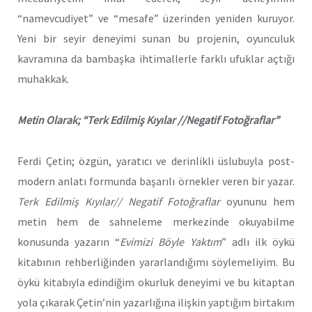
“namevcudiyet” ve “mesafe” üzerinden yeniden kuruyor.
Yeni bir seyir deneyimi sunan bu projenin, oyunculuk
kavramına da bambaşka ihtimallerle farklı ufuklar açtığı
muhakkak.
Metin Olarak; “Terk Edilmiş Kıyılar //Negatif Fotoğraflar”
Ferdi Çetin; özgün, yaratıcı ve derinlikli üslubuyla post-
modern anlatı formunda başarılı örnekler veren bir yazar.
Terk Edilmiş Kıyılar// Negatif Fotoğraflar
oyununu hem
metin hem de sahneleme merkezinde okuyabilme
konusunda yazarın “
Evimizi Böyle Yaktım
” adlı ilk öykü
kitabının rehberliğinden yararlandığımı söylemeliyim. Bu
öykü kitabıyla edindiğim okurluk deneyimi ve bu kitaptan
yola çıkarak Çetin’nin yazarlığına ilişkin yaptığım birtakım