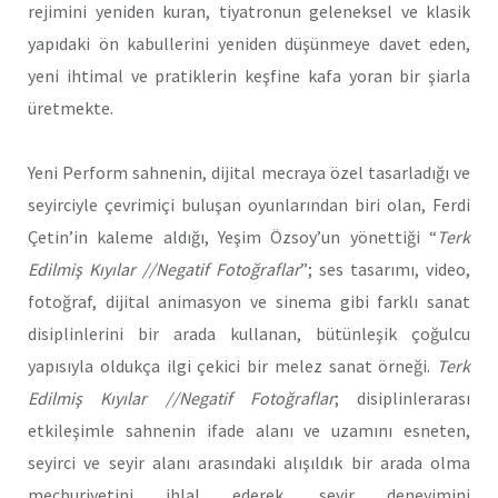
rejimini yeniden kuran, tiyatronun geleneksel ve klasik
yapıdaki ön kabullerini yeniden düşünmeye davet eden,
yeni ihtimal ve pratiklerin keşfine kafa yoran bir şiarla
üretmekte.
Yeni Perform sahnenin, dijital mecraya özel tasarladığı ve
seyirciyle çevrimiçi buluşan oyunlarından biri olan, Ferdi
Çetin’in kaleme aldığı, Yeşim Özsoy’un yönettiği “
Terk
Edilmiş Kıyılar //Negatif Fotoğraflar
”; ses tasarımı, video,
fotoğraf, dijital animasyon ve sinema gibi farklı sanat
disiplinlerini bir arada kullanan, bütünleşik çoğulcu
yapısıyla oldukça ilgi çekici bir melez sanat örneği.
Terk
Edilmiş Kıyılar //Negatif Fotoğraflar
; disiplinlerarası
etkileşimle sahnenin ifade alanı ve uzamını esneten,
seyirci ve seyir alanı arasındaki alışıldık bir arada olma
mecburiyetini ihlal ederek, seyir deneyimini