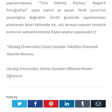
yapılanmasına, “Terk Edilmiş Kıyılar// Negatif
Fotoğraflar” oyun metni ve yazarı Ferdi Çetin’nin
yazarlığına değindim. İleriki günlerde yayınlanması
planlanan ikinci bölümde ise; söz konusu oyunun tematik
evreni ve sahnelenmesine ilişkin analizi yapılacaktır.)
*Uludağ Üniversitesi Güzel Sanatlar Fakültesi Dramatik
Yazarlık Mezunu
Uludağ Üniversitesi Sahne Sanatları Bölümü Master
Öğrencisi
PAYLAŞ.
Twitter
Facebook
Pinterest
LinkedIn
Tumblr
E-
Posta