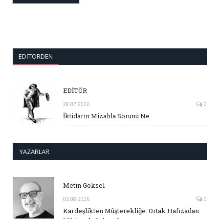
EDITÖRDEN
EDİTÖR
28.07.2026
0
İktidarın Mizahla Sorunu Ne
YAZARLAR
Metin Göksel
03.08.2026
0
Kardeşlikten Müşterekliğe: Ortak Hafızadan