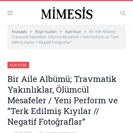
»
»
»
Anasayfa
Köşe Yazıları
Açık Köşe
Bir Aile Albümü;
Travmatik Yakınlıklar, Ölümcül Mesafeler / Yeni Perform ve “Terk
Edilmiş Kıyılar // Negatif Fotoğraflar”
AÇIK KÖŞE
Bir Aile Albümü; Travmatik
Yakınlıklar, Ölümcül
Mesafeler / Yeni Perform ve
“Terk Edilmiş Kıyılar //
Negatif Fotoğraflar”