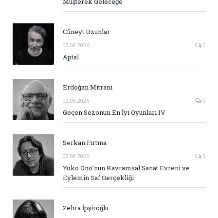
Müşterek Geleceğe
Cüneyt Uzunlar
02.08.2026
0
Aptal
Erdoğan Mitrani
02.08.2026
0
Geçen Sezonun En İyi Oyunları IV
Serkan Fırtına
02.08.2026
0
Yoko Ono’nun Kavramsal Sanat Evreni ve
Eylemin Saf Gerçekliği
Zehra İpşiroğlu