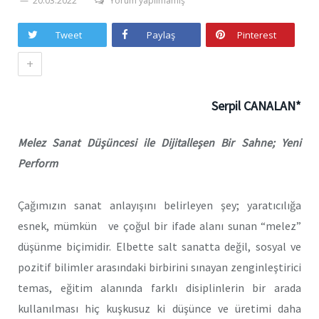
20.03.2022
Yorum yapılmamış
Tweet
Paylaş
Pinterest
+
Serpil CANALAN*
Melez Sanat Düşüncesi ile Dijitalleşen Bir Sahne; Yeni
Perform
Çağımızın sanat anlayışını belirleyen şey; yaratıcılığa
esnek, mümkün ve çoğul bir ifade alanı sunan “melez”
düşünme biçimidir. Elbette salt sanatta değil, sosyal ve
pozitif bilimler arasındaki birbirini sınayan zenginleştirici
temas, eğitim alanında farklı disiplinlerin bir arada
kullanılması hiç kuşkusuz ki düşünce ve üretimi daha