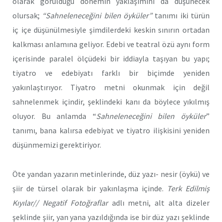
olarak görüldüğü dönemin yaklaşımını da düşünecek
olursak;
“Sahneleneceğini bilen öyküler”
tanımı iki türün
iç içe düşünülmesiyle şimdilerdeki keskin sınırın ortadan
kalkması anlamına geliyor. Edebi ve teatral özü aynı form
içerisinde paralel ölçüdeki bir iddiayla taşıyan bu yapı;
tiyatro ve edebiyatı farklı bir biçimde yeniden
yakınlaştırıyor. Tiyatro metni okunmak için değil
sahnelenmek içindir, şeklindeki kanı da böylece yıkılmış
oluyor. Bu anlamda “
Sahneleneceğini bilen öyküler
”
tanımı, bana kalırsa edebiyat ve tiyatro ilişkisini yeniden
düşünmemizi gerektiriyor.
Öte yandan yazarın metinlerinde, düz yazı- nesir (öykü) ve
şiir de türsel olarak bir yakınlaşma içinde.
Terk Edilmiş
Kıyılar// Negatif Fotoğraflar
adlı metni, alt alta dizeler
şeklinde şiir, yan yana yazıldığında ise bir düz yazı şeklinde