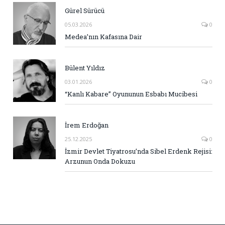
Gürel Sürücü
05.03.2026
0
Medea’nın Kafasına Dair
Bülent Yıldız
03.01.2026
0
“Kanlı Kabare” Oyununun Esbabı Mucibesi
İrem Erdoğan
25.12.2025
0
İzmir Devlet Tiyatrosu’nda Sibel Erdenk Rejisi:
Arzunun Onda Dokuzu