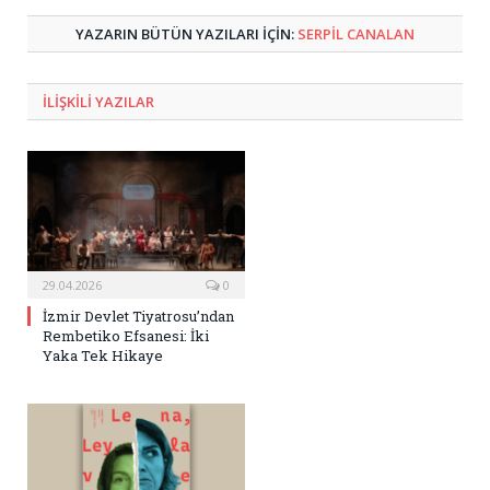
YAZARIN BÜTÜN YAZILARI IÇIN:
SERPIL CANALAN
ILIŞKILI
YAZILAR
29.04.2026
0
İzmir Devlet Tiyatrosu’ndan
Rembetiko Efsanesi: İki
Yaka Tek Hikaye