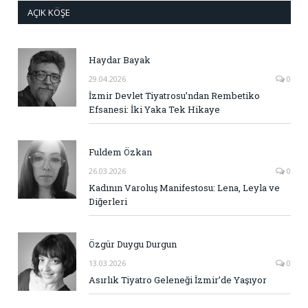
AÇIK KÖŞE
Haydar Bayak
29.04.2026
0
İzmir Devlet Tiyatrosu’ndan Rembetiko
Efsanesi: İki Yaka Tek Hikaye
Fuldem Özkan
26.03.2026
0
Kadının Varoluş Manifestosu: Lena, Leyla ve
Diğerleri
Özgür Duygu Durgun
13.03.2026
0
Asırlık Tiyatro Geleneği İzmir’de Yaşıyor