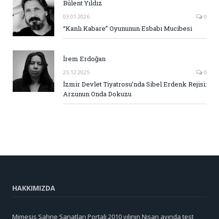
Bülent Yıldız
03.01.2026
0
“Kanlı Kabare” Oyununun Esbabı Mucibesi
İrem Erdoğan
25.12.2025
0
İzmir Devlet Tiyatrosu’nda Sibel Erdenk Rejisi:
Arzunun Onda Dokuzu
HAKKIMIZDA
Mimesis Sahne Sanatları Portali 2010 yılının Nisan ayında test