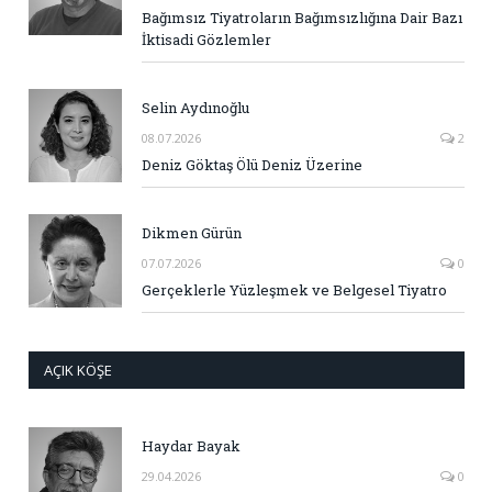
Bağımsız Tiyatroların Bağımsızlığına Dair Bazı
İktisadi Gözlemler
Selin Aydınoğlu
08.07.2026
2
Deniz Göktaş Ölü Deniz Üzerine
Dikmen Gürün
07.07.2026
0
Gerçeklerle Yüzleşmek ve Belgesel Tiyatro
AÇIK KÖŞE
Haydar Bayak
29.04.2026
0