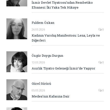
İzmir Devlet Tiyatrosu’ndan Rembetiko
Efsanesi: İki Yaka Tek Hikaye
Fuldem Özkan
26.03.2026
0
Kadının Varoluş Manifestosu: Lena, Leyla ve
Diğerleri
Özgür Duygu Durgun
13.03.2026
0
Asırlık Tiyatro Geleneği İzmir’de Yaşıyor
Gürel Sürücü
05.03.2026
0
Medea’nın Kafasına Dair