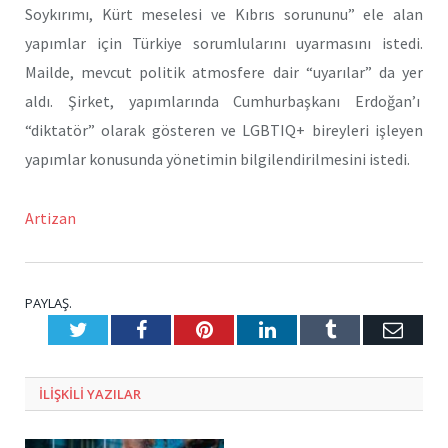
Soykırımı, Kürt meselesi ve Kıbrıs sorununu” ele alan
yapımlar için Türkiye sorumlularını uyarmasını istedi.
Mailde, mevcut politik atmosfere dair “uyarılar” da yer
aldı. Şirket, yapımlarında Cumhurbaşkanı Erdoğan’ı
“diktatör” olarak gösteren ve LGBTIQ+ bireyleri işleyen
yapımlar konusunda yönetimin bilgilendirilmesini istedi.
Artizan
PAYLAŞ.
Twitter
Facebook
Pinterest
LinkedIn
Tumblr
E-
Posta
ILIŞKILI
YAZILAR