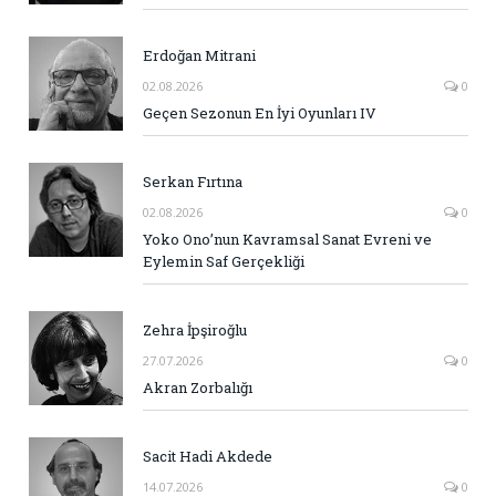
Erdoğan Mitrani
02.08.2026
0
Geçen Sezonun En İyi Oyunları IV
Serkan Fırtına
02.08.2026
0
Yoko Ono’nun Kavramsal Sanat Evreni ve
Eylemin Saf Gerçekliği
Zehra İpşiroğlu
27.07.2026
0
Akran Zorbalığı
Sacit Hadi Akdede
14.07.2026
0