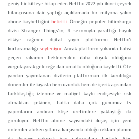
geniş bir kitleye hitap eden Netflix 2022 yılı ikinci çeyrek
bilançosuna dair yaptığı açıklamada bir milyona yakın
abone kaybettiğini
belirtti
. Örneğin popüler bilimkurgu
dizisi Stranger Things’in, 4. sezonuyla yarattığı büyük
etkiye rağmen dijital yayın platformu Netflix’i
kurtaramadığı
söyleniyor
. Ancak platform yukarıda bahsi
geçen rakamın beklenenden daha düşük olduğunu
vurgulayarak geleceğe dair umutlu olduğunu kaydetti. Öte
yandan yayımlanan dizilerin platformun ilk kurulduğu
dönemler ile kıyasla hem uzunluk hem de içerik açısından
farklılaştığı; izlenme ve maliyet kaybı endişesiyle risk
almaktan çekinen, hatta daha çok günümüz tv
yapımlarını andıran klişe üretimlere yaklaştığı da
görülüyor. Netflix abone sayısındaki düşüş için yeni
önlemler alırken yıllarca karşısında olduğu reklam planını
da devreye sokmak için çalışmalara başladı. Akış