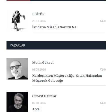
EDİTÖR
28.07.2026
0
İktidarın Mizahla Sorunu Ne
YAZARLAR
Metin Göksel
03.08.2026
0
Kardeşlikten Müşterekliğe: Ortak Hafızadan
Müşterek Geleceğe
Cüneyt Uzunlar
02.08.2026
0
Aptal