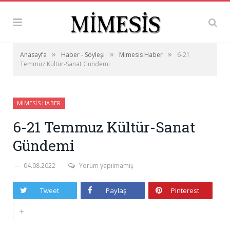
»
»
»
Anasayfa
Haber - Söyleşi
Mimesis Haber
6-21
Temmuz Kültür-Sanat Gündemi
MIMESIS HABER
6-21 Temmuz Kültür-Sanat
Gündemi
04.08.2022
Yorum yapılmamış
Tweet
Paylaş
Pinterest
+