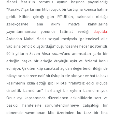
Mabel Matiz’in temmuz ayının başında yayımladığı
“Karakol” şarkısının klibi büyük bir tartışma konusu haline
geldi. Klibin çıktığı gün RTÜK’ün, sakıncalı olduğu
gerekçesiyle ana akım medya kanallarına
yayımlanmaması yönünde talimat verdiği
duyuldu
.
Ardından Mabel Matiz sosyal medyada “geleneksel aile
yapısına tehdit oluşturduğu” düşüncesiyle hedef gösterildi.
90’lı yılların Sezen Aksu
sound
’unu anımsatan şarkı bir
erkeğin başka bir erkeğe duyduğu aşkı ve özlemi konu
ediniyor. Çekilen klip sanatsal açıdan değerlendirildiğinde
hikaye son derece naif bir üslupla ele alınıyor ve hatta bazı
kesimlerin iddia ettiği gibi klipte “rahatsız edici ölçüde
cinsellik barındıran” herhangi bir eylem barındırmıyor.
Onur ayı kapsamında düzenlenen etkinliklerin sert ve
baskıcı hamlelerle sönümlendirilmeye çalışıldığı bir
dönemde yayımlanan klip üzerinden bu tarz bir linç