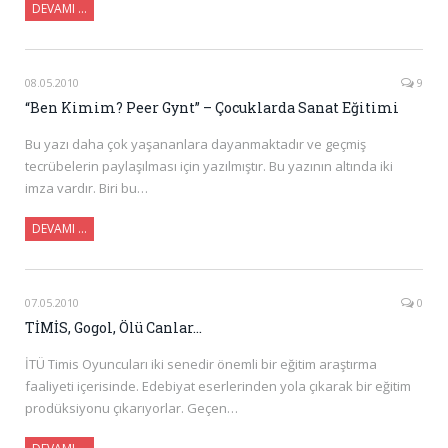
DEVAMI …
08.05.2010
9
“Ben Kimim? Peer Gynt” – Çocuklarda Sanat Eğitimi
Bu yazı daha çok yaşananlara dayanmaktadır ve geçmiş
tecrübelerin paylaşılması için yazılmıştır. Bu yazının altında iki
imza vardır. Biri bu…
DEVAMI …
07.05.2010
0
TİMİS, Gogol, Ölü Canlar…
İTÜ Timis Oyuncuları iki senedir önemli bir eğitim araştırma
faaliyeti içerisinde. Edebiyat eserlerinden yola çıkarak bir eğitim
prodüksiyonu çıkarıyorlar. Geçen…