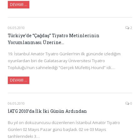
DEVAMI …
06.05.2010
2
Türkiye’de “Çağdaş” Tiyatro Metinlerinin
Yorumlanması Üzerine…
19. İstanbul Amatör Tiyatro Günleri’nin ilk gününde izlediğim
oyunlardan biri de Galatasaray Üniversitesi Tiyatro
Topluluğu’nun sahnelediği “Gerçek Müfettiş Hound” idi.…
DEVAMI …
06.05.2010
0
İATG 2010’da İlk İki Günün Ardından
Bu yıl on dokuzuncusu düzenlenen İstanbul Amatör Tiyatro
Günleri 02 Mayıs Pazar günü başladı. 02 ve 03 Mayıs
tarihlerindeki 3…