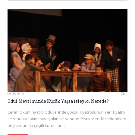
09.05.2010
2
Ödül Mevsiminde Küçük Yaşta İzleyici Nerede?
Ceren Okur/ Tiyatro Ödüllerinde Çocuk Tiyatrosunun Yeri Tiyatro
sezonunun bitmesine yakın bir yandan festivaller düzenlenirken
bir yandan da çeşitli kurumlar…