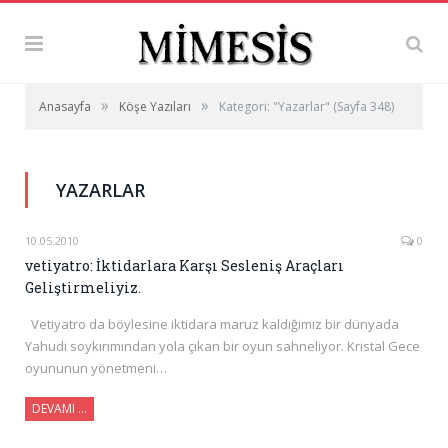
»
»
Anasayfa
Köşe Yazıları
Kategori: "Yazarlar"
(Sayfa 348)
YAZARLAR
10.05.2010
0
vetiyatro: İktidarlara Karşı Sesleniş Araçları
Geliştirmeliyiz.
Vetiyatro da böylesine iktidara maruz kaldığımız bir dünyada
Yahudi soykırımından yola çıkan bir oyun sahneliyor. Kristal Gece
oyununun yönetmeni…
DEVAMI …