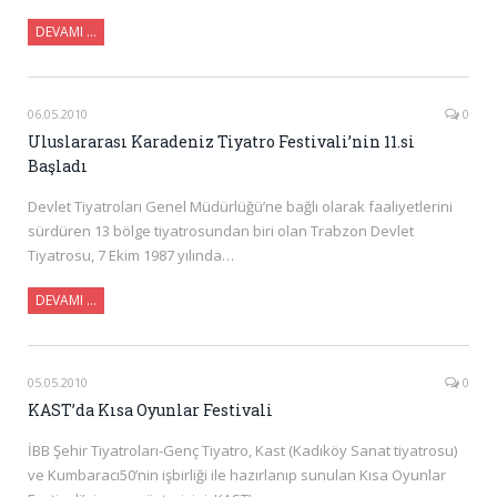
DEVAMI …
06.05.2010
0
Uluslararası Karadeniz Tiyatro Festivali’nin 11.si
Başladı
Devlet Tiyatroları Genel Müdürlüğü’ne bağlı olarak faaliyetlerini
sürdüren 13 bölge tiyatrosundan biri olan Trabzon Devlet
Tiyatrosu, 7 Ekim 1987 yılında…
DEVAMI …
05.05.2010
0
KAST’da Kısa Oyunlar Festivali
İBB Şehir Tiyatroları-Genç Tiyatro, Kast (Kadıköy Sanat tiyatrosu)
ve Kumbaracı50’nin işbirliği ile hazırlanıp sunulan Kısa Oyunlar