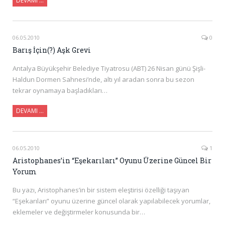
DEVAMI …
06.05.2010
0
Barış İçin(?) Aşk Grevi
Antalya Büyükşehir Belediye Tiyatrosu (ABT) 26 Nisan günü Şişli-
Haldun Dormen Sahnesi’nde, altı yıl aradan sonra bu sezon
tekrar oynamaya başladıkları…
DEVAMI …
06.05.2010
1
Aristophanes’in “Eşekarıları” Oyunu Üzerine Güncel Bir
Yorum
Bu yazı, Aristophanes’in bir sistem eleştirisi özelliği taşıyan
“Eşekarıları” oyunu üzerine güncel olarak yapılabilecek yorumlar,
eklemeler ve değiştirmeler konusunda bir…