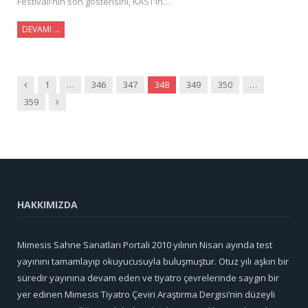
Festivali’nin son gösterisini, KAST’ın…
DEVAMI …
Önceki
1
…
346
347
348
349
350
…
Sonraki
359
HAKKIMIZDA
Mimesis Sahne Sanatları Portali 2010 yılının Nisan ayında test
yayınını tamamlayıp okuyucusuyla buluşmuştur. Otuz yılı aşkın bir
süredir yayınına devam eden ve tiyatro çevrelerinde saygın bir
yer edinen Mimesis Tiyatro Çeviri Araştırma Dergisi’nin düzeyli