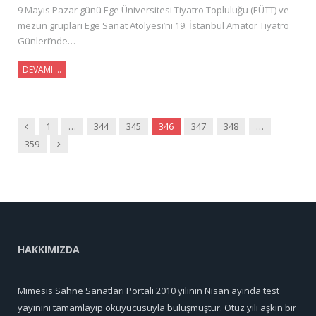
9 Mayıs Pazar günü Ege Üniversitesi Tiyatro Topluluğu (EÜTT) ve
mezun grupları Ege Sanat Atölyesi’ni 19. İstanbul Amatör Tiyatro
Günleri’nde…
DEVAMI …
Önceki
1
…
344
345
346
347
348
…
Sonraki
359
HAKKIMIZDA
Mimesis Sahne Sanatları Portali 2010 yılının Nisan ayında test
yayınını tamamlayıp okuyucusuyla buluşmuştur. Otuz yılı aşkın bir