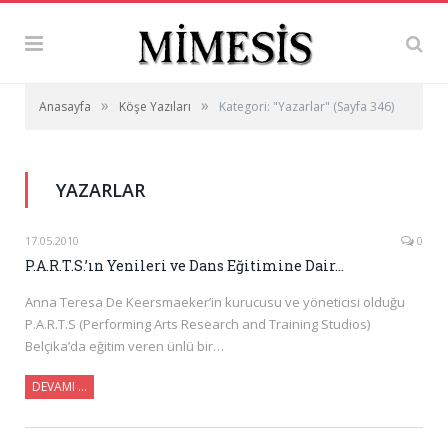
»
»
Anasayfa
Köşe Yazıları
Kategori: "Yazarlar"
(Sayfa 346)
YAZARLAR
17.05.2010
0
P.A.R.T.S.’ın Yenileri ve Dans Eğitimine Dair…
Anna Teresa De Keersmaeker’in kurucusu ve yöneticisi olduğu
P.A.R.T.S (Performing Arts Research and Training Studios)
Belçika’da eğitim veren ünlü bir…
DEVAMI …