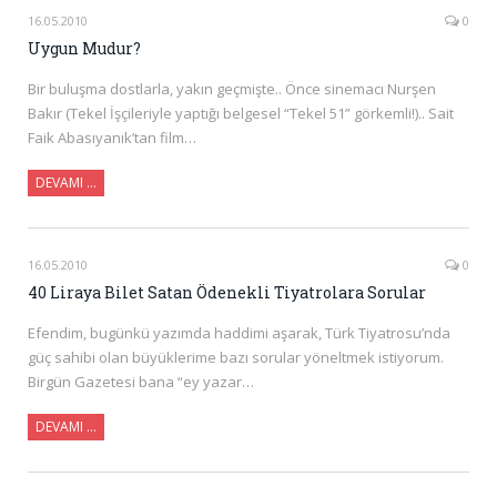
16.05.2010
0
Uygun Mudur?
Bir buluşma dostlarla, yakın geçmişte.. Önce sinemacı Nurşen
Bakır (Tekel İşçileriyle yaptığı belgesel “Tekel 51” görkemli!).. Sait
Faik Abasıyanık’tan film…
DEVAMI …
16.05.2010
0
40 Liraya Bilet Satan Ödenekli Tiyatrolara Sorular
Efendim, bugünkü yazımda haddimi aşarak, Türk Tiyatrosu’nda
güç sahibi olan büyüklerime bazı sorular yöneltmek istiyorum.
Birgün Gazetesi bana “ey yazar…
DEVAMI …