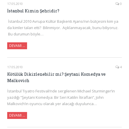
17.05.2010
0
İstanbul Kimin Şehridir?
İstanbul 2010 Avrupa Kültür Başkenti Ajansı’nın bütçesini kim ya
da kimler talan etti? Bilinmiyor. Açıklanmayacak, bunu biliyoruz.
Bu durumun böyle…
DEVAMI …
17.05.2010
4
Kötülük Dikizlenebilir mi? Şeytani Komedya ve
Malkovich
İstanbul Tiyatro Festivali’nde sergilenen Michael Sturminger’in
yazdığı “Şeytani Komedya: Bir Seri Katilin İtirafları”, John
Malkovich’in oyuncu olarak yer alacağı duyulunca…
DEVAMI …