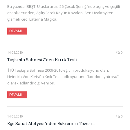
Bu yazıda İBBŞT Uluslararası 26.Çocuk Şenliği’nde açılış ve çeşitli
etkinliklerinden; Açılış Fareli Köyün Kavalcısı Sen Uzaktayken
Çizmeli Kedi Laterna Magica…
DEVAMI …
14.05.2010
0
Taşkışla SahnesiZ’den Kırık Testi
İTÜ Taşkışla Sahnesi 2009-2010 eğitim prodüksiyonu olan,
Heinrich Von Kleist’ın Kırık Testi adlı oyununu “koridor tiyatrosu”
olarak adlandırdığı yeni bir…
DEVAMI …
14.05.2010
0
Ege Sanat Atölyesi’nden Eskicinin Tazesi…