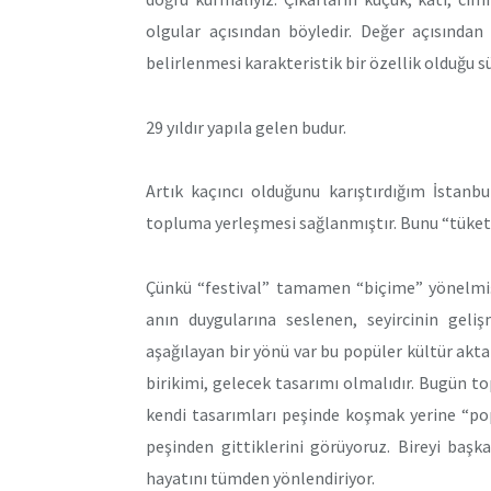
olgular açısından böyledir. Değer açısından 
belirlenmesi karakteristik bir özellik olduğu s
29 yıldır yapıla gelen budur.
Artık kaçıncı olduğunu karıştırdığım İstanbu
topluma yerleşmesi sağlanmıştır. Bunu “tüket
Çünkü “festival” tamamen “biçime” yönelmişt
anın duygularına seslenen, seyircinin geliş
aşağılayan bir yönü var bu popüler kültür akt
birikimi, gelecek tasarımı olmalıdır. Bugün t
kendi tasarımları peşinde koşmak yerine “pop
peşinden gittiklerini görüyoruz. Bireyi başka
hayatını tümden yönlendiriyor.