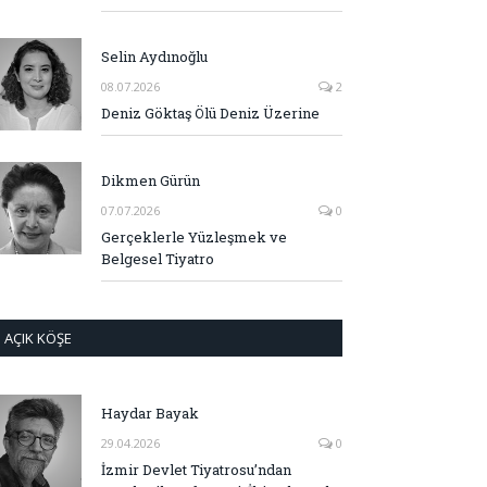
Selin Aydınoğlu
08.07.2026
2
Deniz Göktaş Ölü Deniz Üzerine
Dikmen Gürün
07.07.2026
0
Gerçeklerle Yüzleşmek ve
Belgesel Tiyatro
AÇIK KÖŞE
Haydar Bayak
29.04.2026
0
İzmir Devlet Tiyatrosu’ndan