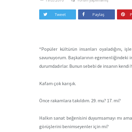
19.05.2010
Yorum yapılmamış
Tweet
Paylaş
P
“Popüler kültürün insanları oyaladığını, iş
savunuyorum. Başkalarının egemenliğindeki ins
durumdadırlar. Bunun sebebi de insanın kendi 
Kafam çok karışık.
Önce rakamlara takıldım. 29. mu? 17. mi?
Halkın sanat beğenisini duyumsamayı mı amaç
görüşlerini benimseyenler için mi?