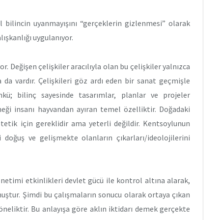
al bilincin uyanmayışını “gerçeklerin gizlenmesi” olarak
ışkanlığı uygulanıyor.
or. Değişen çelişkiler aracılıyla olan bu çelişkiler yalnızca
 da vardır. Çelişkileri göz ardı eden bir sanat geçmişle
nkü; bilinç sayesinde tasarımlar, planlar ve projeler
neği insanı hayvandan ayıran temel özelliktir. Doğadaki
tetik için gereklidir ama yeterli değildir. Kentsoylunun
i doğuş ve gelişmekte olanların çıkarları/ideolojilerini
netimi etkinlikleri devlet gücü ile kontrol altına alarak,
uştur. Şimdi bu çalışmaların sonucu olarak ortaya çıkan
neliktir. Bu anlayışa göre aklın iktidarı demek gerçekte