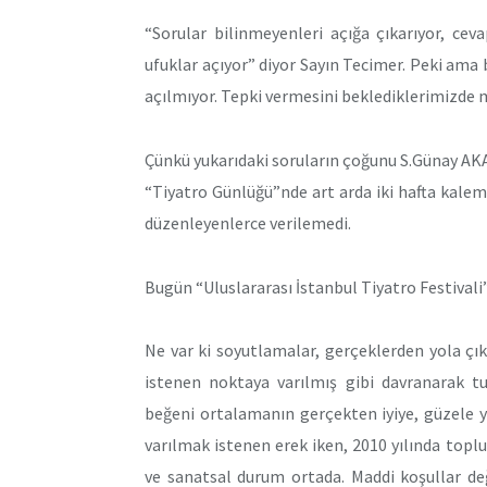
“Sorular bilinmeyenleri açığa çıkarıyor, ceva
ufuklar açıyor” diyor Sayın Tecimer. Peki ama b
açılmıyor. Tepki vermesini beklediklerimizde m
Çünkü yukarıdaki soruların çoğunu S.Günay A
“Tiyatro Günlüğü”nde art arda iki hafta kaleme 
düzenleyenlerce verilemedi.
Bugün “Uluslararası İstanbul Tiyatro Festivali”
Ne var ki soyutlamalar, gerçeklerden yola ç
istenen noktaya varılmış gibi davranarak tu
beğeni ortalamanın gerçekten iyiye, güzele yö
varılmak istenen erek iken, 2010 yılında to
ve sanatsal durum ortada. Maddi koşullar de