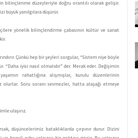
 bilinçlenme düzeyleriyle doğru orantılı olarak gelişir.
izi büyük yanılgılara düşürür.
çilere yönelik bilinçlendirme çabasının kültür ve sanat
ir.
arındırır. Çünkü hep bir şeyleri sorgular, “Sistem niye böyle
r. “Daha iyisi nasıl olmalıdır” der. Merak eder. Değişimin
yaşamın rahatlığına alışmışlar, kurulu düzenlerinin
 olurlar. Soru soranı sevmezler, hatta alaşağı etmeye
imle ulaşırız.
sak, düşüncelerimiz bataklıklarda çırpınır durur. Dizini
ri ve bencil ruhu yalnızca bir noktayı görür. Bu yalnızca