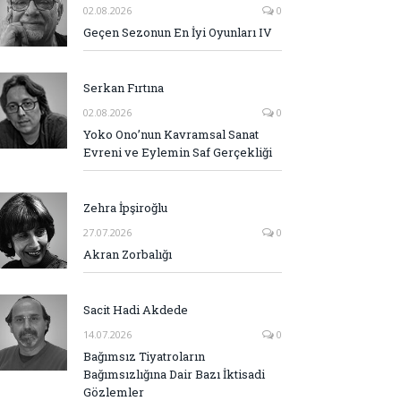
02.08.2026
0
Geçen Sezonun En İyi Oyunları IV
Serkan Fırtına
02.08.2026
0
Yoko Ono’nun Kavramsal Sanat
Evreni ve Eylemin Saf Gerçekliği
Zehra İpşiroğlu
27.07.2026
0
Akran Zorbalığı
Sacit Hadi Akdede
14.07.2026
0
Bağımsız Tiyatroların
Bağımsızlığına Dair Bazı İktisadi
Gözlemler