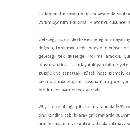
Ezilen sınıfın insanı olup da yaşamda sınıfs
yorumluyorum. Halkıma “Platon’cu düşünce” al
Geleceği, insanı idealize etme eğilimi dayatılıy
doğada, toplumda değil bireyin iç dünyasında
geleceği tek düzeliğe indirme aracıdır. Çü
oluşturabiliriz. Tasarlayarak yapabilme yete
güzellik ve sanattaki güzel; hoşa gitmek, es
çıkarlarını/ideolojisini savunanlara göre yen
birbirinden ayırt etmek gerekir.
29 yıl önce olduğu gibi sanat alanında İKSV yö
onu kendine tabi kılarak çalışmalarda bulunm
ürünler insanımızı kontrol altında tutmaya yö