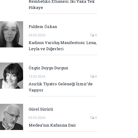
Rembetiko Efsanesi: İki Yaka Tek
Hikaye
Fuldem Özkan
26.03.2026
0
Kadının Varoluş Manifestosu: Lena,
Leyla ve Diğerleri
Özgür Duygu Durgun
13.03.2026
0
Asırlık Tiyatro Geleneği İzmir’de
Yaşıyor
Gürel Sürücü
05.03.2026
0
Medea’nın Kafasına Dair