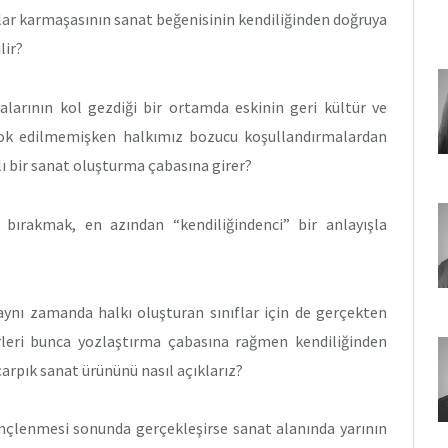
flar karmaşasının sanat beğenisinin kendiliğinden doğruya
lir?
arının kol gezdiği bir ortamda eskinin geri kültür ve
 yok edilmemişken halkımız bozucu koşullandırmalardan
lı bir sanat oluşturma çabasına girer?
 bırakmak, en azından “kendiliğindenci” bir anlayışla
 aynı zamanda halkı oluşturan sınıflar için de gerçekten
erleri bunca yozlaştırma çabasına rağmen kendiliğinden
arpık sanat ürününü nasıl açıklarız?
nçlenmesi sonunda gerçekleşirse sanat alanında yarının