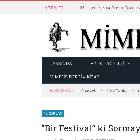
HABERLER
26. Uluslararası Bursa Çocuk v
HAKKINDA
HABER – SÖYLEŞI
MİMESİS DERGİ – KİTAP
»
»
BURADASINIZ:
Anasayfa
Köşe Yazıları
Y
YAZARLAR
“Bir Festival” ki Sorma