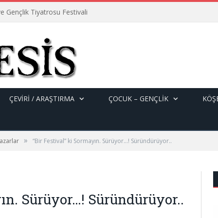
e Gençlik Tiyatrosu Festivali
ÇEVİRİ / ARAŞTIRMA
ÇOCUK – GENÇLIK
KÖŞE
»
azarlar
“Bir Festival” ki Sormayın. Sürüyor…! Süründürüyor..
yın. Sürüyor…! Süründürüyor..