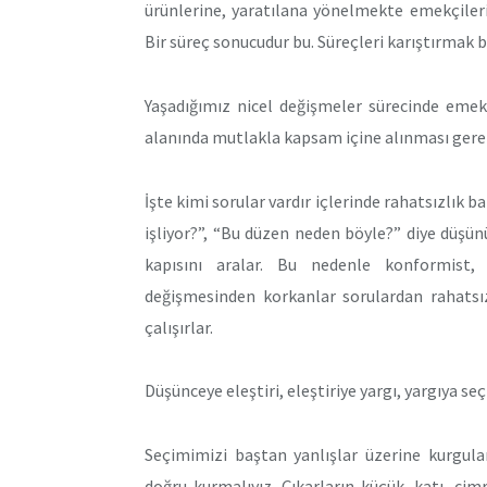
ürünlerine, yaratılana yönelmekte emekçilerin
Bir süreç sonucudur bu. Süreçleri karıştırmak b
Yaşadığımız nicel değişmeler sürecinde emek
alanında mutlakla kapsam içine alınması gerek
İşte kimi sorular vardır içlerinde rahatsızlık b
işliyor?”, “Bu düzen neden böyle?” diye düşünü
kapısını aralar. Bu nedenle konformist, 
değişmesinden korkanlar sorulardan rahatsız
çalışırlar.
Düşünceye eleştiri, eleştiriye yargı, yargıya seç
Seçimimizi baştan yanlışlar üzerine kurgular
doğru kurmalıyız. Çıkarların küçük, katı, cim