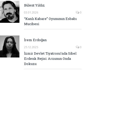
Bülent Yıldız
03.01.2026
0
“Kanlı Kabare” Oyununun Esbabı
Mucibesi
İrem Erdoğan
25.12.2025
0
İzmir Devlet Tiyatrosu’nda Sibel
Erdenk Rejisi: Arzunun Onda
Dokuzu