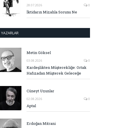
28.07.2026
0
İktidarın Mizahla Sorunu Ne
YAZARLAR
Metin Göksel
03.08.2026
0
Kardeşlikten Müşterekliğe: Ortak
Hafızadan Müşterek Geleceğe
Cüneyt Uzunlar
02.08.2026
0
Aptal
Erdoğan Mitrani