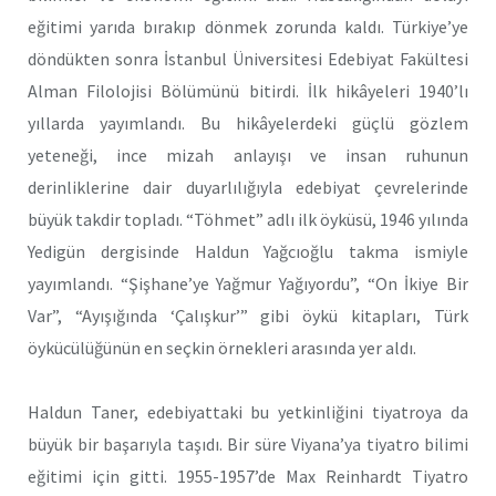
eğitimi yarıda bırakıp dönmek zorunda kaldı. Türkiye’ye
döndükten sonra İstanbul Üniversitesi Edebiyat Fakültesi
Alman Filolojisi Bölümünü bitirdi. İlk hikâyeleri 1940’lı
yıllarda yayımlandı. Bu hikâyelerdeki güçlü gözlem
yeteneği, ince mizah anlayışı ve insan ruhunun
derinliklerine dair duyarlılığıyla edebiyat çevrelerinde
büyük takdir topladı. “Töhmet” adlı ilk öyküsü, 1946 yılında
Yedigün dergisinde Haldun Yağcıoğlu takma ismiyle
yayımlandı. “Şişhane’ye Yağmur Yağıyordu”, “On İkiye Bir
Var”, “Ayışığında ‘Çalışkur’” gibi öykü kitapları, Türk
öykücülüğünün en seçkin örnekleri arasında yer aldı.​
Haldun Taner, edebiyattaki bu yetkinliğini tiyatroya da
büyük bir başarıyla taşıdı. Bir süre Viyana’ya tiyatro bilimi
eğitimi için gitti. 1955-1957’de Max Reinhardt Tiyatro