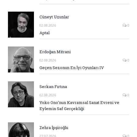
Cüneyt Uzunlar
02.08.2026
0
Aptal
Erdoğan Mitrani
02.08.2026
0
Geçen Sezonun En İyi Oyunları IV
Serkan Fırtına
02.08.2026
0
Yoko Ono’nun Kavramsal Sanat Evreni ve
Eylemin Saf Gerçekliği
Zehra İpşiroğlu
27.07.2026
0