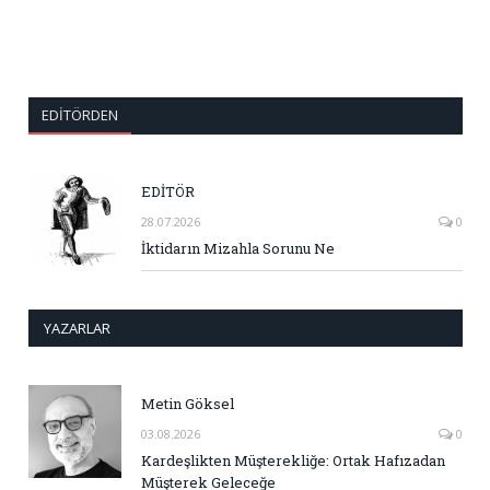
EDITÖRDEN
EDİTÖR
28.07.2026
0
İktidarın Mizahla Sorunu Ne
YAZARLAR
Metin Göksel
03.08.2026
0
Kardeşlikten Müşterekliğe: Ortak Hafızadan
Müşterek Geleceğe