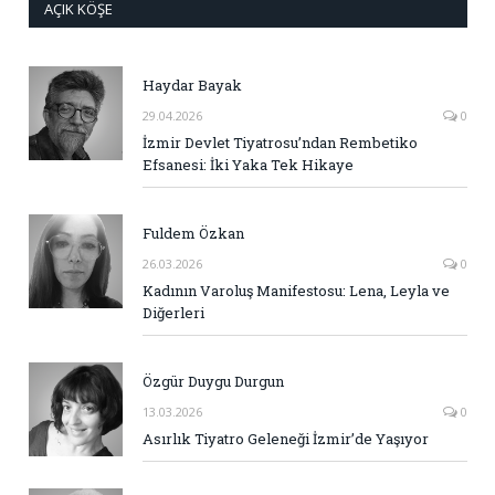
AÇIK KÖŞE
Haydar Bayak
29.04.2026
0
İzmir Devlet Tiyatrosu’ndan Rembetiko
Efsanesi: İki Yaka Tek Hikaye
Fuldem Özkan
26.03.2026
0
Kadının Varoluş Manifestosu: Lena, Leyla ve
Diğerleri
Özgür Duygu Durgun
13.03.2026
0
Asırlık Tiyatro Geleneği İzmir’de Yaşıyor