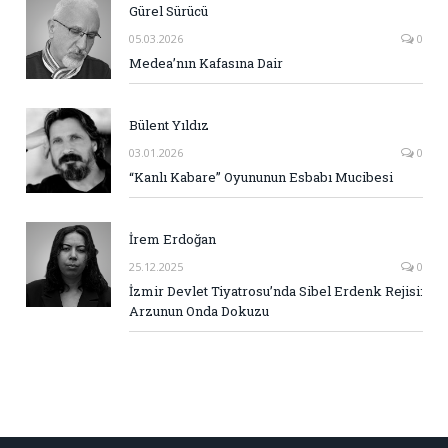
Gürel Sürücü
05.03.2026
0
Medea’nın Kafasına Dair
Bülent Yıldız
03.01.2026
0
“Kanlı Kabare” Oyununun Esbabı Mucibesi
İrem Erdoğan
25.12.2025
0
İzmir Devlet Tiyatrosu’nda Sibel Erdenk Rejisi:
Arzunun Onda Dokuzu