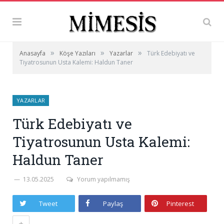
»
»
»
Anasayfa
Köşe Yazıları
Yazarlar
Türk Edebiyatı ve
Tiyatrosunun Usta Kalemi: Haldun Taner
YAZARLAR
Türk Edebiyatı ve
Tiyatrosunun Usta Kalemi:
Haldun Taner
13.05.2025
Yorum yapılmamış
Tweet
Paylaş
Pinterest
+