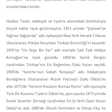
öncülerinden biridir.
Haldun Taner, edebiyat ve tiyatro alanındaki katkılarıyla
birçok ödüle layık görülmüştür. 1953 yılında “Şişhane’ye
Yağmur Yağıyordu” adlı öyküsüyle New York Herald Tribune
Uluslararası Hikâye Yarışması Türkiye Birinciliği’ni kazandı.
1955’te “On İkiye Bir Var” adlı eseriyle Sait Faik Hikâye
Armağanı’na layık görüldü. 1956’da Varlık Dergisi
tarafından Türkiye’nin En Beğenilen Öykü Yazarı seçildi.
1969’da “Sancho’nun Sabah Yürüyüşü” adlı hikâyesiyle
Bordighera Uluslararası Mizah Festivali Öykü Ödülü’nü
aldı. 1972’de “Sersem Kocanın Kurnaz Karısı” adlı oyunuyla
Türk Dil Kurumu Tiyatro Ödülü’nü, aynı oyunla 1973 yılında
Sanat Severler Derneği tarafından En İyi Yerli Oyun Yazarı
Ödülü’nü aldı. 1980’de (Nezih Demirken ve Oktay Ekşi ile