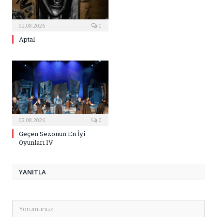
02.08.2026
0
Aptal
02.08.2026
0
Geçen Sezonun En İyi
Oyunları IV
YANITLA