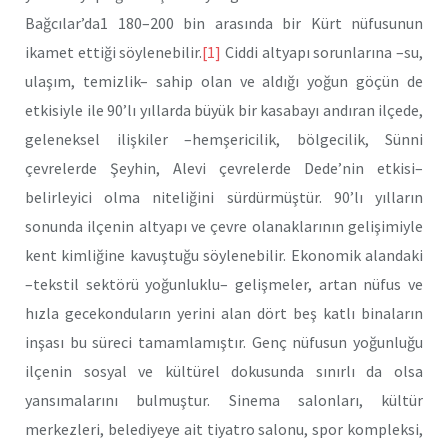
Bağcılar’da1 180–200 bin arasında bir Kürt nüfusunun
ikamet ettiği söylenebilir.
[1]
Ciddi altyapı sorunlarına –su,
ulaşım, temizlik– sahip olan ve aldığı yoğun göçün de
etkisiyle ile 90’lı yıllarda büyük bir kasabayı andıran ilçede,
geleneksel ilişkiler –hemşericilik, bölgecilik, Sünni
çevrelerde Şeyhin, Alevi çevrelerde Dede’nin etkisi–
belirleyici olma niteliğini sürdürmüştür. 90’lı yılların
sonunda ilçenin altyapı ve çevre olanaklarının gelişimiyle
kent kimliğine kavuştuğu söylenebilir. Ekonomik alandaki
–tekstil sektörü yoğunluklu– gelişmeler, artan nüfus ve
hızla gecekonduların yerini alan dört beş katlı binaların
inşası bu süreci tamamlamıştır. Genç nüfusun yoğunluğu
ilçenin sosyal ve kültürel dokusunda sınırlı da olsa
yansımalarını bulmuştur. Sinema salonları, kültür
merkezleri, belediyeye ait tiyatro salonu, spor kompleksi,