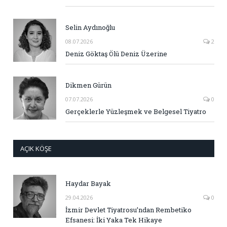
Selin Aydınoğlu
08.07.2026
2
Deniz Göktaş Ölü Deniz Üzerine
Dikmen Gürün
07.07.2026
0
Gerçeklerle Yüzleşmek ve Belgesel Tiyatro
AÇIK KÖŞE
Haydar Bayak
29.04.2026
0
İzmir Devlet Tiyatrosu’ndan Rembetiko
Efsanesi: İki Yaka Tek Hikaye