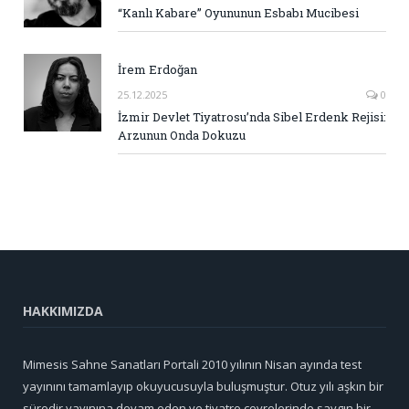
“Kanlı Kabare” Oyununun Esbabı Mucibesi
İrem Erdoğan
25.12.2025
0
İzmir Devlet Tiyatrosu’nda Sibel Erdenk Rejisi:
Arzunun Onda Dokuzu
HAKKIMIZDA
Mimesis Sahne Sanatları Portali 2010 yılının Nisan ayında test
yayınını tamamlayıp okuyucusuyla buluşmuştur. Otuz yılı aşkın bir
süredir yayınına devam eden ve tiyatro çevrelerinde saygın bir