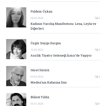
Fuldem Özkan
26.03.2026
0
Kadının Varoluş Manifestosu: Lena, Leyla ve
Diğerleri
Özgür Duygu Durgun
13.03.2026
0
Asırlık Tiyatro Geleneği İzmir’de Yaşıyor
Gürel Sürücü
05.03.2026
0
Medea’nın Kafasına Dair
Bülent Yıldız
03.01.2026
0