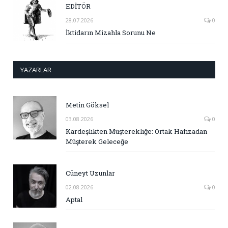
EDİTÖR
28.07.2026
0
İktidarın Mizahla Sorunu Ne
YAZARLAR
Metin Göksel
03.08.2026
0
Kardeşlikten Müşterekliğe: Ortak Hafızadan
Müşterek Geleceğe
Cüneyt Uzunlar
02.08.2026
0
Aptal