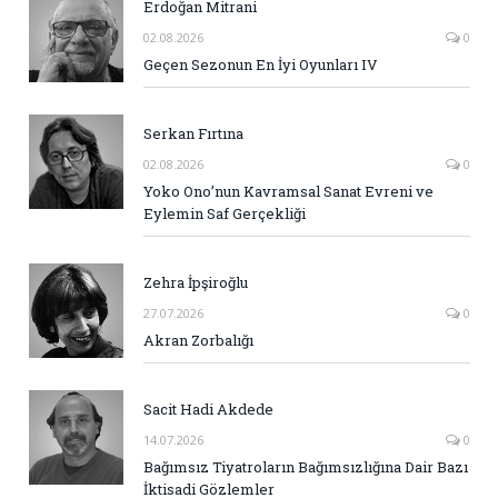
Erdoğan Mitrani
02.08.2026
0
Geçen Sezonun En İyi Oyunları IV
Serkan Fırtına
02.08.2026
0
Yoko Ono’nun Kavramsal Sanat Evreni ve
Eylemin Saf Gerçekliği
Zehra İpşiroğlu
27.07.2026
0
Akran Zorbalığı
Sacit Hadi Akdede
14.07.2026
0
Bağımsız Tiyatroların Bağımsızlığına Dair Bazı
İktisadi Gözlemler