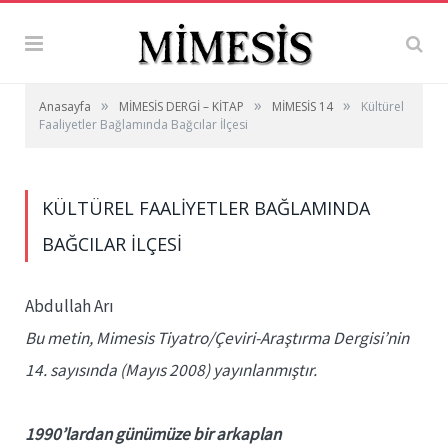
»
»
»
Anasayfa
MİMESİS DERGİ – KİTAP
MİMESİS 14
Kültürel
Faaliyetler Bağlamında Bağcılar İlçesi
KÜLTÜREL FAALIYETLER BAĞLAMINDA
BAĞCILAR İLÇESI
Abdullah Arı
Bu metin, Mimesis Tiyatro/Çeviri-Araştırma Dergisi’nin
14. sayısında (Mayıs 2008) yayınlanmıştır.
1990’lardan günümüze bir arkaplan