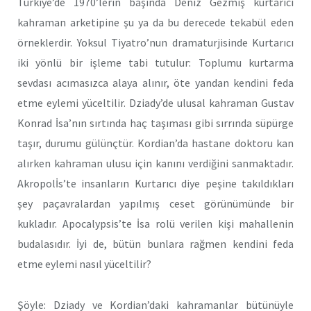
Türkiye’de 1970’lerin başında Deniz Gezmiş kurtarıcı
kahraman arketipine şu ya da bu derecede tekabül eden
örneklerdir. Yoksul Tiyatro’nun dramaturjisinde Kurtarıcı
iki yönlü bir işleme tabi tutulur: Toplumu kurtarma
sevdası acımasızca alaya alınır, öte yandan kendini feda
etme eylemi yüceltilir. Dziady’de ulusal kahraman Gustav
Konrad İsa’nın sırtında haç taşıması gibi sırrında süpürge
taşır, durumu gülünçtür. Kordian’da hastane doktoru kan
alırken kahraman ulusu için kanını verdiğini sanmaktadır.
Akropolİs’te insanların Kurtarıcı diye peşine takıldıkları
şey paçavralardan yapılmış ceset görünümünde bir
kukladır. Apocalypsis’te İsa rolü verilen kişi mahallenin
budalasıdır. İyi de, bütün bunlara rağmen kendini feda
etme eylemi nasıl yüceltilir?
Şöyle: Dziady ve Kordian’daki kahramanlar bütünüyle