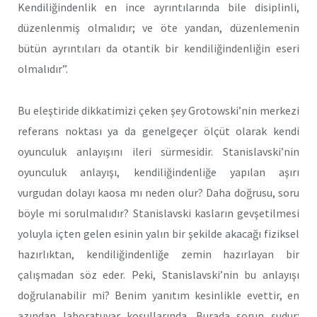
Kendiliğindenlik en ince ayrıntılarında bile disiplinli,
düzenlenmiş olmalıdır; ve öte yandan, düzenlemenin
bütün ayrıntıları da otantik bir kendiliğindenliğin eseri
olmalıdır”.
Bu eleştiride dikkatimizi çeken şey Grotowski’nin merkezi
referans noktası ya da genelgeçer ölçüt olarak kendi
oyunculuk anlayışını ileri sürmesidir. Stanislavski’nin
oyunculuk anlayışı, kendiliğindenliğe yapılan aşırı
vurgudan dolayı kaosa mı neden olur? Daha doğrusu, soru
böyle mi sorulmalıdır? Stanislavski kasların gevşetilmesi
yoluyla içten gelen esinin yalın bir şekilde akacağı fiziksel
hazırlıktan, kendiliğindenliğe zemin hazırlayan bir
çalışmadan söz eder. Peki, Stanislavski’nin bu anlayışı
doğrulanabilir mi? Benim yanıtım kesinlikle evettir, en
azından laboratuvar koşullarında. Burada sorun şudur: