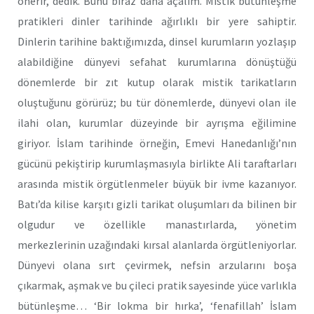
önerir, dedik. Bunu biraz daha açalım. Mistik bütünleşme
pratikleri dinler tarihinde ağırlıklı bir yere sahiptir.
Dinlerin tarihine baktığımızda, dinsel kurumların yozlaşıp
alabildiğine dünyevi sefahat kurumlarına dönüştüğü
dönemlerde bir zıt kutup olarak mistik tarikatların
oluştuğunu görürüz; bu tür dönemlerde, dünyevi olan ile
ilahi olan, kurumlar düzeyinde bir ayrışma eğilimine
giriyor. İslam tarihinde örneğin, Emevi Hanedanlığı’nın
gücünü pekiştirip kurumlaşmasıyla birlikte Ali taraftarları
arasında mistik örgütlenmeler büyük bir ivme kazanıyor.
Batı’da kilise karşıtı gizli tarikat oluşumları da bilinen bir
olgudur ve özellikle manastırlarda, yönetim
merkezlerinin uzağındaki kırsal alanlarda örgütleniyorlar.
Dünyevi olana sırt çevirmek, nefsin arzularını boşa
çıkarmak, aşmak ve bu çileci pratik sayesinde yüce varlıkla
bütünleşme… ‘Bir lokma bir hırka’, ‘fenafillah’ İslam