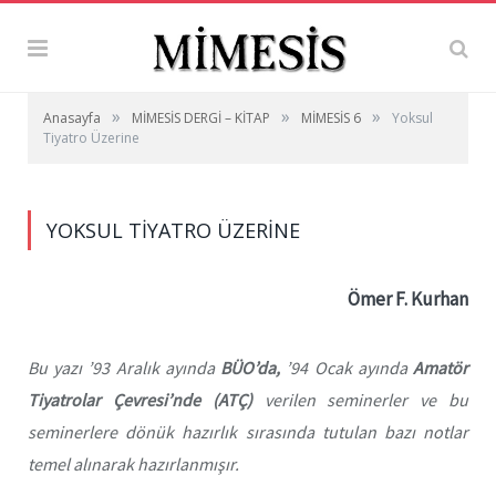
»
»
»
Anasayfa
MİMESİS DERGİ – KİTAP
MİMESİS 6
Yoksul
Tiyatro Üzerine
YOKSUL TIYATRO ÜZERINE
Ömer F. Kurhan
Bu yazı ’93 Aralık ayında
BÜO’da,
’94 Ocak ayında
Amatör
Tiyatrolar Çevresi’nde (ATÇ)
verilen seminerler ve bu
seminerlere dönük hazırlık sırasında tutulan bazı notlar
temel alınarak hazırlanmışır.