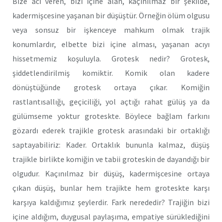
Bize acı veren, bizi içine alan, kaçınılmaz bir şekilde,
kadermişcesine yaşanan bir düşüştür. Örneğin ölüm olgusu
veya sonsuz bir işkenceye mahkum olmak trajik
konumlardır, elbette bizi içine alması, yaşanan acıyı
hissetmemiz koşuluyla. Grotesk nedir? Grotesk,
şiddetlendirilmiş komiktir. Komik olan kadere
dönüştüğünde grotesk ortaya çıkar. Komiğin
rastlantısallığı, geçiciliği, yol açtığı rahat gülüş ya da
gülümseme yoktur groteskte. Böylece bağlam farkını
gözardı ederek trajikle grotesk arasındaki bir ortaklığı
saptayabiliriz: Kader. Ortaklık bununla kalmaz, düşüş
trajikle birlikte komiğin ve tabii groteskin de dayandığı bir
olgudur. Kaçınılmaz bir düşüş, kadermişcesine ortaya
çıkan düşüş, bunlar hem trajikte hem groteskte karşı
karşıya kaldığımız şeylerdir. Fark nerededir? Trajiğin bizi
içine aldığım, duygusal paylaşıma, empatiye sürüklediğini