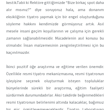
kestik.Tabii ki Rektöre gittiğimizde “Bize birkaç spot daha
alır mısınız?” diye soruyoruz hala, ama donanım
eksikliğinin tiyatro yapmak için bir engel oluşturduğunu
söyleme hakkını kendimizde görmüyoruz artık. Asıl
mesele insani geçim koşullarının ve çalışma için gerekli
zamanın sağlanabilmesidir. Mücadelenin asıl konusu bu
olmalıdır. İnsan malzemesinin zenginleştirilmesi için bu
kaçınılmazdır.
İkinci pozitif öğe araştırma ve eğitime verilen önemdir.
Özellikle resmi tiyatro mekanizmasına, resmi tiyatronun
işleyişine seçenek oluşturmak isteyen topluluklar
bünyelerinde sürekli bir araştırma, eğitim faaliyeti
sürdürmek durumundadırlar. Aksi takdirde beğenmedikleri
resmi tiyatronun belirlenimi altında kalacaklar, bağımsız
bir güç örgütleyemeyeceklerdir. Tiyatro Laboratuvarı