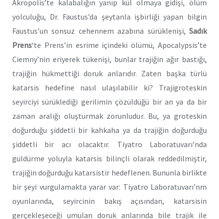
Akropolis’te kalabalığın yanıp kül olmaya gidişi, ölüm
yolculuğu, Dr. Faustus’da şeytanla işbirliği yapan bilgin
Faustus’un sonsuz cehennem azabına sürüklenişi,
Sadık
Prens
‘te Prens’in esrime içindeki ölümü, Apocalypsis’te
Ciemny’nin eriyerek tükenişi, bunlar trajiğin ağır bastığı,
trajiğin hükmettiği doruk anlarıdır. Zaten başka türlü
katarsis hedefine nasıl ulaşılabilir ki? Trajigroteskin
seyirciyi sürüklediği gerilimin çözüldüğü bir an ya da bir
zaman aralığı oluşturmak zorunludur. Bu, ya groteskin
doğurduğu şiddetli bir kahkaha ya da trajiğin doğurduğu
şiddetli bir acı olacaktır. Tiyatro Laboratuvarı’nda
güldürme yoluyla katarsis bilinçli olarak reddedilmiştir,
trajiğin doğurduğu katarsistir hedeflenen. Bununla birlikte
bir şeyi vurgulamakta yarar var: Tiyatro Laboratuvarı’nm
oyunlarında, seyircinin bakış açısından, katarsisin
gerçekleşeceği umulan doruk anlarında bile trajik ile