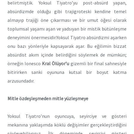
belirtmiştik. Yoksul Tiyatro’yu post-absürd yapan,
absürdizmde olduğu gibi trajigroteski kendine temel
almayıp trajiği öne çıkarması ve bir umut öğesi olarak
toplumsal yaşamı aşan ve yadsıyan bir mistik bütünleşme
deneyimini önermesidir.Yoksul Tiyatro absürdizmi aşarken
onu bazı yönleriyle kapsayarak aşar. Bu eğilimin bizzat
absürdist akım içinde belirdiğini söylemek de mümkün;
örneğin Ionesco
Kral Ölüyor’u
gizemli bir final sahnesiyle
bitirirken sanki oyununa kutsal bir boyut katma
arzusundadır.
Mitle özdeşleşmeden mitle yüzleşmeye
Yoksul Tiyatro’nun oyuncuya, seyirciye ve gösteri
mekanına yaklaşımda köklü değişimler gerçekleştirdiğini
söyleyebiliyoruz. İlk döneminde seyirciyi gösteri