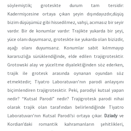
söylemiştik; groteskte durum tam tersidir:
Kadermişcesine ortaya çıkan şeyin dışındayızdır,düşüş
bizim düşüşümüz gibi hissedilmez, vahşi, acımasız bir seyir
vardır. Bir de konumlar vardır: Trajikte yukarda bir şeyi,
yüce olanı duyumsarız, groteskte ise yukarda olan bizizdir,
aşağı olanı duyumsarız. Konumlar sabit kılmmayıp
kararsızlığa sürüklendiğinde, elde edilen trajigrotesktir.
Grotowski alay ve yüceltme diyalektiğinden söz ederken,
trajik ile grotesk arasında oynanan oyundan söz
etmektedir; Tiyatro Laboratuvarı’nın parodi anlayışını
biçimlendiren trajigrotesktir. Peki, parodiyi kutsal yapan
nedir? “Kutsal Parodi” nedir? Trajigrotesk parodi nihai
olarak trajik olan tarafından belirlendiğinde Tiyatro
Laboratuvarı’nın Kutsal Parodi’si ortaya çıkar.
Dziady
ve
Kordian’daki romantik kahramanların şehitlikleri,