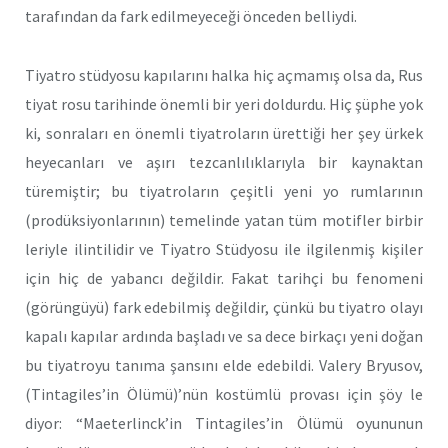
tarafından da fark edilmeyeceği önceden belliydi.
Tiyatro stüdyosu kapılarını halka hiç açmamış olsa da, Rus
tiyat rosu tarihinde önemli bir yeri doldurdu. Hiç şüphe yok
ki, sonraları en önemli tiyatroların ürettiği her şey ürkek
heyecanları ve aşırı tezcanlılıklarıyla bir kaynaktan
türemiştir; bu tiyatroların çeşitli yeni yo rumlarının
(prodüksiyonlarının) temelinde yatan tüm motifler birbir
leriyle ilintilidir ve Tiyatro Stüdyosu ile ilgilenmiş kişiler
için hiç de yabancı değildir. Fakat tarihçi bu fenomeni
(görüngüyü) fark edebilmiş değildir, çünkü bu tiyatro olayı
kapalı kapılar ardında başladı ve sa dece birkaçı yeni doğan
bu tiyatroyu tanıma şansını elde edebildi. Valery Bryusov,
(Tintagiles’in ÖIümü)’nün kostümlü provası için şöy le
diyor: “Maeterlinck’in Tintagiles’in Ölümü oyununun