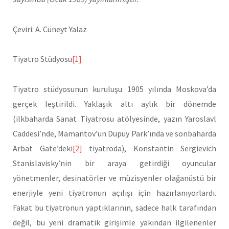
Çeviri: A. Cüneyt Yalaz
Tiyatro Stüdyosu
[1]
Tiyatro stüdyosunun kuruluşu 1905 yılında Moskova’da
gerçek leştirildi. Yaklaşık altı aylık bir dönemde
(ilkbaharda Sanat Tiyatrosu atölyesinde, yazın Yaroslavl
Caddesi’nde, Mamantov’un Dupuy Park’ında ve sonbaharda
Arbat Gate’deki
[2]
tiyatroda), Konstantin Sergievich
Stanislavisky’nin bir araya getirdiği oyuncular
yönetmenler, desinatörler ve müzisyenler olağanüstü bir
enerjiyle yeni tiyatronun açılışı için hazırlanıyorlardı.
Fakat bu tiyatronun yaptıklarının, sadece halk tarafından
değil, bu yeni dramatik girişimle yakından ilgilenenler