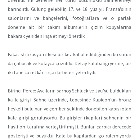
önerildi. İlk deneme her türlü bütünlüklü sahnelemeyi
barındırdı. Gülünç gelebilir, 17. ve 18. yüz yıl Fransa’sının
salonlarını ve bahçelerini, fotoğraflara ve o parlak
döneme ait bir takım albümlerin çizim kopyalarına
bakarak yeniden inşa etmeyi önerdik.
Fakat stilizasyon ilkesi bir kez kabul edildiğinden bu sorun
da çabucak ve kolayca çözüldü. Detay kalabalığı yerine, bir
iki tane cü retkâr fırça darbeleri yeterliydi.
Birinci Perde: Avcıların sarhoş Schluck ve Jau’yu buldukları
ka le girişi. Sahne üzerinde, tepesinde Küpidon’un bronz
heykeli bulu nan ve çember şeklinde dönebilen kapısı olan
kale girişi görülüyordu. Bu girişler (kapılar) sahnenin bir
hayli ön tarafına yerleştirilmişti. Bunlar çarpıcı derecede
gösterişli ve büyüktü. Kale bu kapılardan gö rülemiyordu