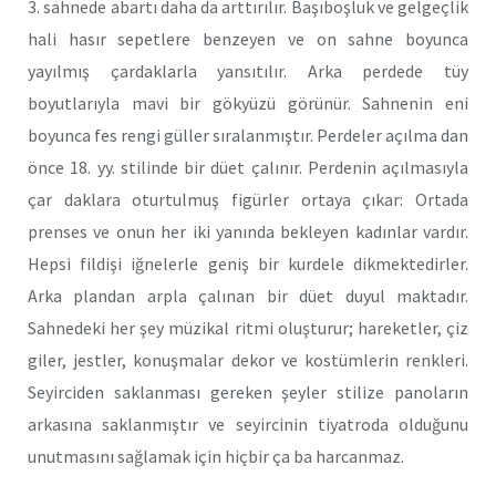
3. sahnede abartı daha da arttırılır. Başıboşluk ve gelgeçlik
hali hasır sepetlere benzeyen ve on sahne boyunca
yayılmış çardaklarla yansıtılır. Arka perdede tüy
boyutlarıyla mavi bir gökyüzü görünür. Sahnenin eni
boyunca fes rengi güller sıralanmıştır. Perdeler açılma dan
önce 18. yy. stilinde bir düet çalınır. Perdenin açılmasıyla
çar daklara oturtulmuş figürler ortaya çıkar: Ortada
prenses ve onun her iki yanında bekleyen kadınlar vardır.
Hepsi fildişi iğnelerle geniş bir kurdele dikmektedirler.
Arka plandan arpla çalınan bir düet duyul maktadır.
Sahnedeki her şey müzikal ritmi oluşturur; hareketler, çiz
giler, jestler, konuşmalar dekor ve kostümlerin renkleri.
Seyirciden saklanması gereken şeyler stilize panoların
arkasına saklanmıştır ve seyircinin tiyatroda olduğunu
unutmasını sağlamak için hiçbir ça ba harcanmaz.