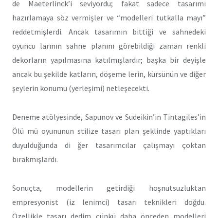
de Maeterlinck’i seviyordu; fakat sadece tasarımı
hazırlamaya söz vermişler ve “modelleri tutkalla mayı”
reddetmişlerdi. Ancak tasarımın bittiği ve sahnedeki
oyuncu larının sahne planını görebildiği zaman renkli
dekorların yapılmasına katılmışlardır; başka bir deyişle
ancak bu şekilde katların, döşeme lerin, kürsünün ve diğer
şeylerin konumu (yerleşimi) netleşecekti.
Deneme atölyesinde, Sapunov ve Sudeikin’in Tintagiles’in
Ölü mü oyununun stilize tasarı plan şeklinde yaptıkları
duyulduğunda di ğer tasarımcılar çalışmayı çoktan
bırakmışlardı.
Sonuçta, modellerin getirdiği hoşnutsuzluktan
empresyonist (iz lenimci) tasarı teknikleri doğdu.
Özellikle tasarı dedim çünkü daha önceden modelleri