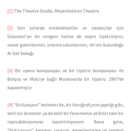
[1]
The Theatre Studio, Meyerhold on Theatre.
[2]
Son yıllarda entelektüeller ve sanatçılar için
Glasnost’un bir simgesi haline dö nüşen tiyatroların,
sanat galerilerinin, sinema salonlarının, vb.’nin bulunduğu
Ar bat Sokağı.
[3]
Bir opera kumpanyası ve bir tiyatro kumpanyası ile
Bolşoy ve Maly’ye bağlı Moskova’da bir tiyatro. 1907’de
kapanmıştır.
[4]
“Stilizasyon” kelimesi ile, bir fotoğrafçının yaptığı gibi,
belli bir dönemin ya da belli bir fenomenin atilinin tam bir
reprodüksiyonunu kastetmiyorum. Bana göre,
“Stilizasyon” kavramı, uyuşum, genelleştirme ve sembol