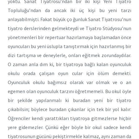
yoktu. Sanat Tiyatrosu’ndan bir iki kişi Yeni Tiyatro
Topluluğu’ndan da ancak iki üç kişi bu yeni tarzı
anlayabilmişti. Fakat büyük ço ğunluk Sanat Tiyatrosu’nun
tiyatro derslerinden gelmekteydi ve Tiyatro Stüdyosu’nun
yönetmenleri bir repertuar hazırlamaya başlamadan önce
oyuncuları bu yeni üslupla tanıştırmak için hazırlanmış bir
dizi tartışma ve deneylerle, onları eğitmek zorundaydılar.
O zaman anla dım ki, bir tiyatroya bağlı kalan oyunculuk
okulu orada çalışan oyun cular için ölüm demekti.
Oyunculuk okulu bağımsız olarak var olmak ve o an
egemen olan oyunculuk tarzını öğretmemeli. Bu okul öyle
bir şekilde yapılanmalı ki buradan yeni bir tiyatro
çıkabilsin; böylece bu­radan çıkanlar için tek bir yol kalır:
Öğrenciler kendi yarattıkları tiyatroya gitmezlerse hiçbir
yere gidemezler. Çünkü eğer böyle bir okul sadece kendi
tiyatrosunun gücünü pekiştirmekle kalmaz, aynı zaman da