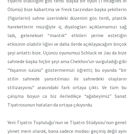
tiyatro olasılığını gös terdi. Başka bir oyun (Tintagiles’in
Ölümü) bize kabartma ve fresk tarzından başka şekillerin
(figürlerin) sahne üzerindeki düzenini gös terdi, plastik
hareketlerin müziğiyle iç diyalogları açıklamamızı sağ
ladı, geleneksel “mantık” etkileri yerine estetiğin
etkisinin olabilir liğini ve daha ilerde açıklayacağım birçok
şeyi anlattı bize. Üçüncü oyunumuz Schluck ve Jau da bize
sahnede başka hiçbir şeyi ama Chekhov’un vurguladığı gibi
“Yaşamın özünü” göstermemizi öğretti; bu oyunda “bir
stilin sahnede yansıtılması ile sahnedeki olayların
stilizasyonu” arasındaki fark ortaya çıktı. Ve tüm bu
çalışma boyun ca biz ilerledikçe “ağabeyimiz” Sanat
Tiyatrosunun hataları da ortaya çıkıyordu.
Yeni Tiyatro Topluluğu’nun ve Tiyatro Stüdyosu’nun genel
yönet meni olarak, bana sadece modası geçmiş değil aynı