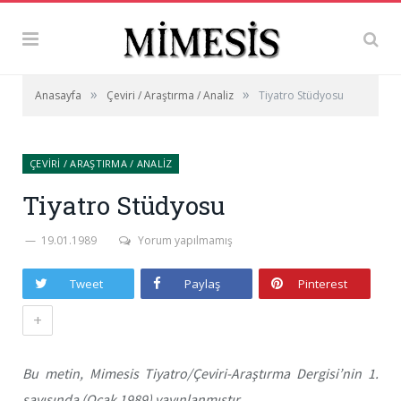
»
»
Anasayfa
Çeviri / Araştırma / Analiz
Tiyatro Stüdyosu
ÇEVIRI / ARAŞTIRMA / ANALIZ
Tiyatro Stüdyosu
19.01.1989
Yorum yapılmamış
Tweet
Paylaş
Pinterest
+
Bu metin, Mimesis Tiyatro/Çeviri-Araştırma Dergisi’nin 1.
sayısında (Ocak 1989) yayınlanmıştır.