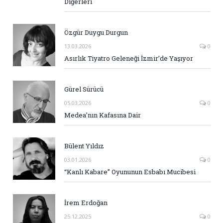
Diğerleri
Özgür Duygu Durgun
13.03.2026
0
Asırlık Tiyatro Geleneği İzmir’de Yaşıyor
Gürel Sürücü
05.03.2026
0
Medea’nın Kafasına Dair
Bülent Yıldız
03.01.2026
0
“Kanlı Kabare” Oyununun Esbabı Mucibesi
İrem Erdoğan
25.12.2025
0