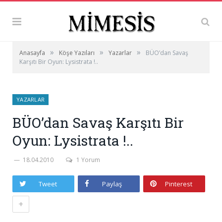
»
»
»
Anasayfa
Köşe Yazıları
Yazarlar
BÜO’dan Savaş
Karşıtı Bir Oyun: Lysistrata !..
YAZARLAR
BÜO’dan Savaş Karşıtı Bir
Oyun: Lysistrata !..
18.04.2010
1 Yorum
Tweet
Paylaş
Pinterest
+