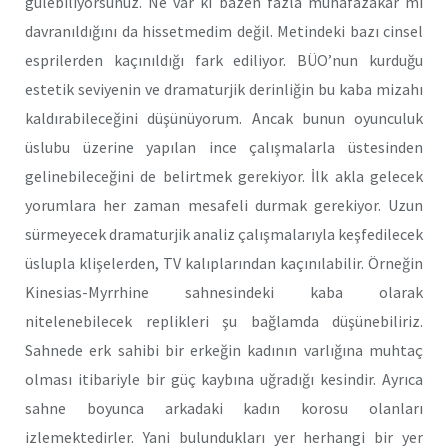
gülebiliyorsunuz. Ne var ki bazen fazla muhafazakâr mı
davranıldığını da hissetmedim değil. Metindeki bazı cinsel
esprilerden kaçınıldığı fark ediliyor. BÜO’nun kurduğu
estetik seviyenin ve dramaturjik derinliğin bu kaba mizahı
kaldırabileceğini düşünüyorum. Ancak bunun oyunculuk
üslubu üzerine yapılan ince çalışmalarla üstesinden
gelinebileceğini de belirtmek gerekiyor. İlk akla gelecek
yorumlara her zaman mesafeli durmak gerekiyor. Uzun
sürmeyecek dramaturjik analiz çalışmalarıyla keşfedilecek
üslupla klişelerden, TV kalıplarından kaçınılabilir. Örneğin
Kinesias-Myrrhine sahnesindeki kaba olarak
nitelenebilecek replikleri şu bağlamda düşünebiliriz.
Sahnede erk sahibi bir erkeğin kadının varlığına muhtaç
olması itibariyle bir güç kaybına uğradığı kesindir. Ayrıca
sahne boyunca arkadaki kadın korosu olanları
izlemektedirler. Yani bulundukları yer herhangi bir yer