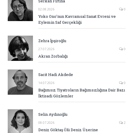
Serkan Fırtına
02.08.2026
0
Yoko Ono’nun Kavramsal Sanat Evreni ve
Eylemin Saf Gerçekliği
Zehra İpşiroğlu
27.07.2026
0
Akran Zorbalığı
Sacit Hadi Akdede
14.07.2026
0
Bağımsız Tiyatroların Bağımsızlığına Dair Bazı
İktisadi Gözlemler
Selin Aydınoğlu
08.07.2026
2
Deniz Göktaş Ölü Deniz Üzerine