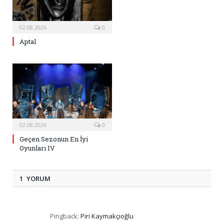
02.08.2026
0
Aptal
02.08.2026
0
Geçen Sezonun En İyi
Oyunları IV
1 YORUM
Pingback:
Piri Kaymakçıoğlu