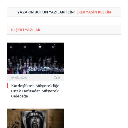
Posta
YAZARIN BÜTÜN YAZILARI IÇIN:
İLKER YASIN KESKIN
ILIŞKILI
YAZILAR
03.08.2026
0
Kardeşlikten Müşterekliğe:
Ortak Hafızadan Müşterek
Geleceğe