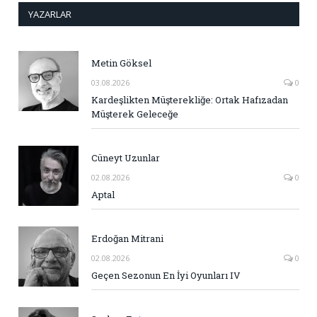
YAZARLAR
Metin Göksel
03.08.2026
0
Kardeşlikten Müşterekliğe: Ortak Hafızadan
Müşterek Geleceğe
Cüneyt Uzunlar
02.08.2026
0
Aptal
Erdoğan Mitrani
02.08.2026
0
Geçen Sezonun En İyi Oyunları IV