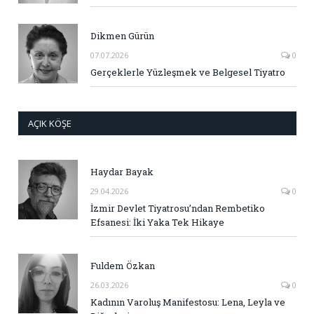
Dikmen Gürün
07.07.2026
0
Gerçeklerle Yüzleşmek ve Belgesel Tiyatro
AÇIK KÖŞE
Haydar Bayak
29.04.2026
0
İzmir Devlet Tiyatrosu’ndan Rembetiko
Efsanesi: İki Yaka Tek Hikaye
Fuldem Özkan
26.03.2026
0
Kadının Varoluş Manifestosu: Lena, Leyla ve