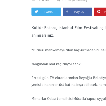
13.04.2010
Yorum yapılmamış
Tweet
Paylaş
P
Kültür Bakanı, İstanbul Film Festivali açı
anımsarsınız.
“Birileri mahkemeye filan başvurmadan bu salon
Yangından mal kaçırılıyor sanki.
Ertesi gün TV ekranlarından Beyoğlu Belediye
yenisi binanın en üst katına inşa edilecek, hem d
Mimarlar Odası temsilcisi Mücella Yapıcı, uygu