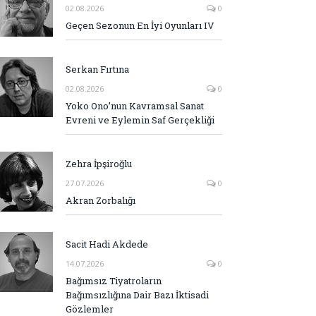
02.08.2026
0
Geçen Sezonun En İyi Oyunları IV
Serkan Fırtına
02.08.2026
0
Yoko Ono’nun Kavramsal Sanat
Evreni ve Eylemin Saf Gerçekliği
Zehra İpşiroğlu
27.07.2026
0
Akran Zorbalığı
Sacit Hadi Akdede
14.07.2026
0
Bağımsız Tiyatroların
Bağımsızlığına Dair Bazı İktisadi
Gözlemler