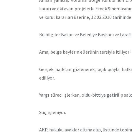
Alınan yanıtla, Koruma Bölge Kurulu’nun 17.09
kararı ve eki avan projelerle Emek Sinemasının
ve kurul kararları üzerine, 12.03.2010 tarihinde
Bu bilgiler Bakan ve Belediye Başkanı ve tarafl
Ama, belge beylerin ellerlinin tersiyle itiliyor!
Gerçek halktan gizlenerek, açık adıyla hal
ediliyor.
Yargı süreci işlerken, oldu-bittiye getirilip salo
Suç işleniyor.
AKP, hukuku ayaklar altına alıp, üstünde tepin