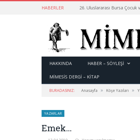
HABERLER
26. Uluslararası Bursa Çocuk v
HAKKINDA
HABER – SÖYLEŞI
MİMESİS DERGİ – KİTAP
»
»
BURADASINIZ:
Anasayfa
Köşe Yazıları
Y
YAZARLAR
Emek…