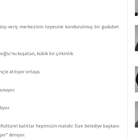
alış-veriş merkezinin tepesine kondurulmuş bir gudubet
ğlu’nu kuşatan, kübik bir çirkinlik.
nçle atılıyor ortaya.
sunuyor.
iyor.
Kültürel kalıtlar hepimizin malıdır. Size belediye başkanı
şer” deniyor.