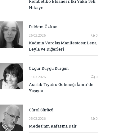
Rembetiko Efsanesi: İki Yaka Tek
Hikaye
Fuldem Özkan
26.03.2026
0
Kadının Varoluş Manifestosu: Lena,
Leyla ve Diğerleri
Özgür Duygu Durgun
13.03.2026
0
Asırlık Tiyatro Geleneği İzmir’de
Yaşıyor
Gürel Sürücü
05.03.2026
0
Medea’nın Kafasına Dair