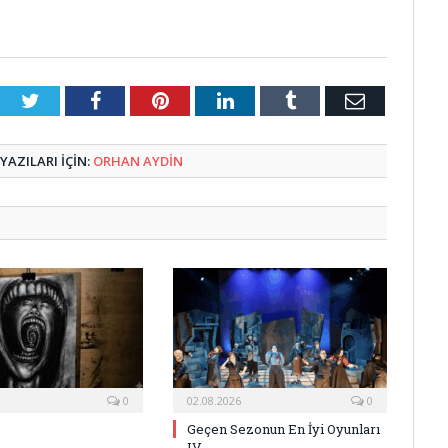
Twitter
Facebook
Pinterest
LinkedIn
Tumblr
E-
Posta
AZILARI IÇIN:
ORHAN AYDIN
0
02.08.2026
0
Geçen Sezonun En İyi Oyunları
IV