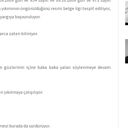
.2009 gün ve 954 sayılı ile 09.10.2009 gün ve 973 sayılı
 yıkımının öngörüldüğünü resmi belge ilgi tespit ediliyor,
 yargıya başvuruluyor.
arca zaten biliniyor.
kın gözlerinin içine baka baka yalan söylenmeye devam
n yıkılmaya çalışılıyor.
meyi burada da sürdürüyor.