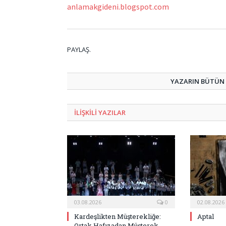
anlamakgideni.blogspot.com
PAYLAŞ.
YAZARIN BÜTÜN Y
ILIŞKILI
YAZILAR
03.08.2026
0
02.08.2026
Kardeşlikten Müşterekliğe:
Aptal
Ortak Hafızadan Müşterek