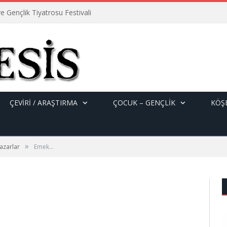
e Gençlik Tiyatrosu Festivali
ÇEVİRİ / ARAŞTIRMA
ÇOCUK – GENÇLIK
KÖŞE
»
azarlar
Emek…