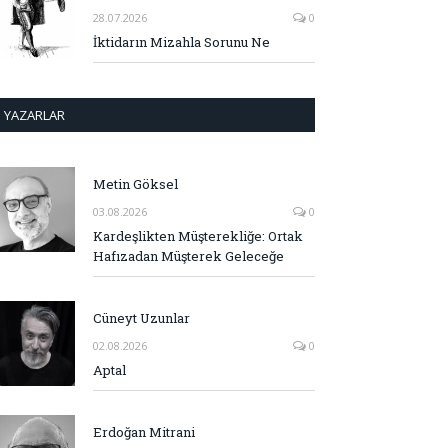
28.07.2026
0
İktidarın Mizahla Sorunu Ne
YAZARLAR
Metin Göksel
03.08.2026
0
Kardeşlikten Müşterekliğe: Ortak
Hafızadan Müşterek Geleceğe
Cüneyt Uzunlar
02.08.2026
0
Aptal
Erdoğan Mitrani