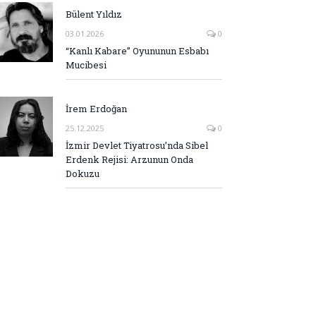
Bülent Yıldız
03.01.2026
0
“Kanlı Kabare” Oyununun Esbabı
Mucibesi
İrem Erdoğan
25.12.2025
0
İzmir Devlet Tiyatrosu’nda Sibel
Erdenk Rejisi: Arzunun Onda
Dokuzu