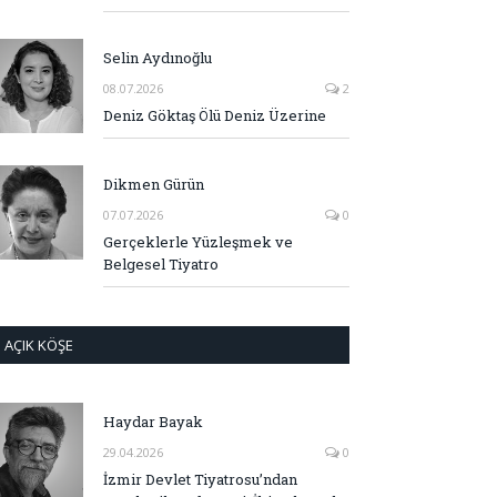
Selin Aydınoğlu
08.07.2026
2
Deniz Göktaş Ölü Deniz Üzerine
Dikmen Gürün
07.07.2026
0
Gerçeklerle Yüzleşmek ve
Belgesel Tiyatro
AÇIK KÖŞE
Haydar Bayak
29.04.2026
0
İzmir Devlet Tiyatrosu’ndan