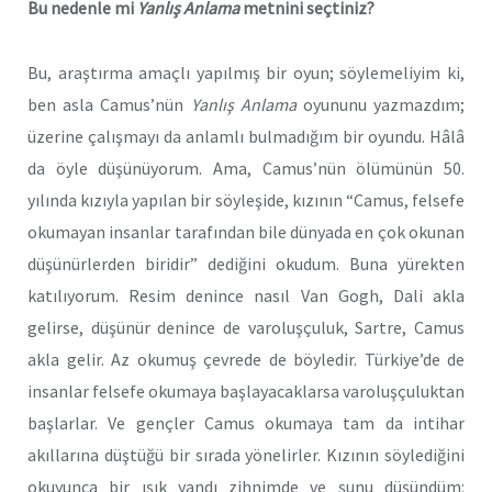
Bu nedenle mi
Yanlış Anlama
metnini seçtiniz?
Bu, araştırma amaçlı yapılmış bir oyun; söylemeliyim ki,
ben asla Camus’nün
Yanlış Anlama
oyununu yazmazdım;
üzerine çalışmayı da anlamlı bulmadığım bir oyundu. Hâlâ
da öyle düşünüyorum. Ama, Camus’nün ölümünün 50.
yılında kızıyla yapılan bir söyleşide, kızının “Camus, felsefe
okumayan insanlar tarafından bile dünyada en çok okunan
düşünürlerden biridir” dediğini okudum. Buna yürekten
katılıyorum. Resim denince nasıl Van Gogh, Dali akla
gelirse, düşünür denince de varoluşçuluk, Sartre, Camus
akla gelir. Az okumuş çevrede de böyledir. Türkiye’de de
insanlar felsefe okumaya başlayacaklarsa varoluşçuluktan
başlarlar. Ve gençler Camus okumaya tam da intihar
akıllarına düştüğü bir sırada yönelirler. Kızının söylediğini
okuyunca bir ışık yandı zihnimde ve şunu düşündüm: