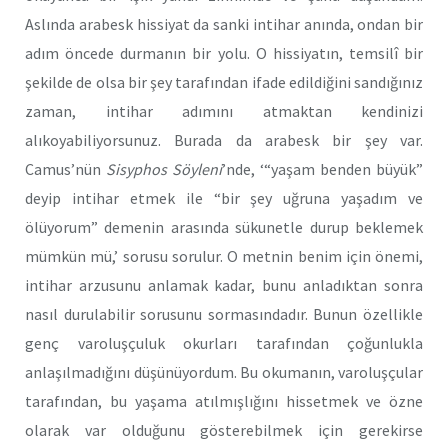
Aslında arabesk hissiyat da sanki intihar anında, ondan bir
adım öncede durmanın bir yolu. O hissiyatın, temsilî bir
şekilde de olsa bir şey tarafından ifade edildiğini sandığınız
zaman, intihar adımını atmaktan kendinizi
alıkoyabiliyorsunuz. Burada da arabesk bir şey var.
Camus’nün
Sisyphos Söyleni
’nde, ‘“yaşam benden büyük”
deyip intihar etmek ile “bir şey uğruna yaşadım ve
ölüyorum” demenin arasında sükunetle durup beklemek
mümkün mü,’ sorusu sorulur. O metnin benim için önemi,
intihar arzusunu anlamak kadar, bunu anladıktan sonra
nasıl durulabilir sorusunu sormasındadır. Bunun özellikle
genç varoluşçuluk okurları tarafından çoğunlukla
anlaşılmadığını düşünüyordum. Bu okumanın, varoluşçular
tarafından, bu yaşama atılmışlığını hissetmek ve özne
olarak var olduğunu gösterebilmek için gerekirse