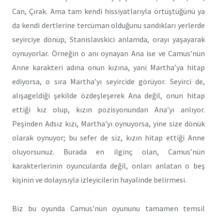
Can, Çırak. Ama tam kendi hissiyatlarıyla örtüştüğünü ya
da kendi dertlerine tercüman olduğunu sandıkları yerlerde
seyirciye dönüp, Stanislavskici anlamda, orayı yaşayarak
oynuyorlar. Örneğin o anı oynayan Ana ise ve Camus’nün
Anne karakteri adına onun kızına, yani Martha’ya hitap
ediyorsa, o sıra Martha’yı seyircide görüyor. Seyirci de,
alışageldiği şekilde özdeşleşerek Ana değil, onun hitap
ettiği kız olup, kızın pozisyonundan Ana’yı anlıyor.
Peşinden Adsız kızı, Martha’yı oynuyorsa, yine size dönük
olarak oynuyor; bu sefer de siz, kızın hitap ettiği Anne
oluyorsunuz. Burada en ilginç olan, Camus’nün
karakterlerinin oyuncularda değil, onları anlatan o beş
kişinin ve dolayısıyla izleyicilerin hayalinde belirmesi.
Biz bu oyunda Camus’nün oyununu tamamen temsil