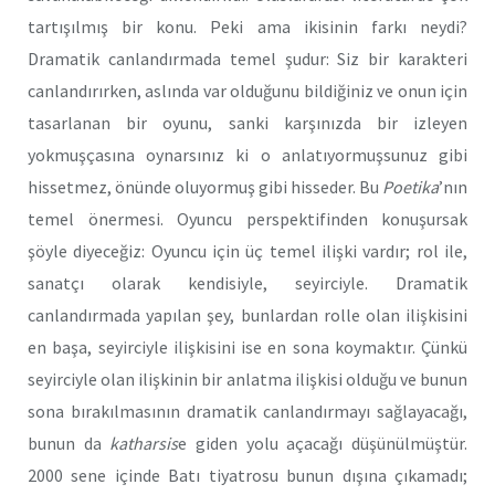
tartışılmış bir konu. Peki ama ikisinin farkı neydi?
Dramatik canlandırmada temel şudur: Siz bir karakteri
canlandırırken, aslında var olduğunu bildiğiniz ve onun için
tasarlanan bir oyunu, sanki karşınızda bir izleyen
yokmuşçasına oynarsınız ki o anlatıyormuşsunuz gibi
hissetmez, önünde oluyormuş gibi hisseder. Bu
Poetika
’nın
temel önermesi. Oyuncu perspektifinden konuşursak
şöyle diyeceğiz: Oyuncu için üç temel ilişki vardır; rol ile,
sanatçı olarak kendisiyle, seyirciyle. Dramatik
canlandırmada yapılan şey, bunlardan rolle olan ilişkisini
en başa, seyirciyle ilişkisini ise en sona koymaktır. Çünkü
seyirciyle olan ilişkinin bir anlatma ilişkisi olduğu ve bunun
sona bırakılmasının dramatik canlandırmayı sağlayacağı,
bunun da
katharsis
e giden yolu açacağı düşünülmüştür.
2000 sene içinde Batı tiyatrosu bunun dışına çıkamadı;