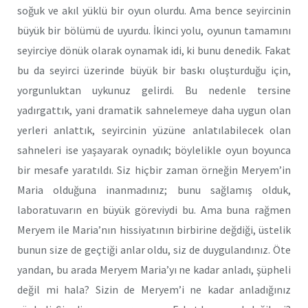
soğuk ve akıl yüklü bir oyun olurdu. Ama bence seyircinin
büyük bir bölümü de uyurdu. İkinci yolu, oyunun tamamını
seyirciye dönük olarak oynamak idi, ki bunu denedik. Fakat
bu da seyirci üzerinde büyük bir baskı oluşturduğu için,
yorgunluktan uykunuz gelirdi. Bu nedenle tersine
yadırgattık, yani dramatik sahnelemeye daha uygun olan
yerleri anlattık, seyircinin yüzüne anlatılabilecek olan
sahneleri ise yaşayarak oynadık; böylelikle oyun boyunca
bir mesafe yaratıldı. Siz hiçbir zaman örneğin Meryem’in
Maria olduğuna inanmadınız; bunu sağlamış olduk,
laboratuvarın en büyük göreviydi bu. Ama buna rağmen
Meryem ile Maria’nın hissiyatının birbirine değdiği, üstelik
bunun size de geçtiği anlar oldu, siz de duygulandınız. Öte
yandan, bu arada Meryem Maria’yı ne kadar anladı, şüpheli
değil mi hala? Sizin de Meryem’i ne kadar anladığınız