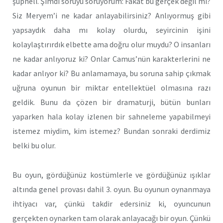
şüpheli. Şimdi soruyu soruyorum: Fakat bu gerçek değil mi?
Siz Meryem’i ne kadar anlayabilirsiniz? Anlıyormuş gibi
yapsaydık daha mı kolay olurdu, seyircinin işini
kolaylaştırırdık elbette ama doğru olur muydu? O insanları
ne kadar anlıyoruz ki? Onlar Camus’nün karakterlerini ne
kadar anlıyor ki? Bu anlamamaya, bu soruna sahip çıkmak
uğruna oyunun bir miktar entellektüel olmasına razı
geldik. Bunu da çözen bir dramaturji, bütün bunları
yaparken hala kolay izlenen bir sahneleme yapabilmeyi
istemez miydim, kim istemez? Bundan sonraki derdimiz
belki bu olur.
Bu oyun, gördüğünüz kostümlerle ve gördüğünüz ışıklar
altında genel provası dahil 3. oyun. Bu oyunun oynanmaya
ihtiyacı var, çünkü takdir edersiniz ki, oyuncunun
gerçekten oynarken tam olarak anlayacağı bir oyun. Çünkü