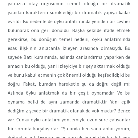
yalnızca olay örgüsünün temel olduğu bir dramatik
yapıdan karakterin sürüklediği bir dramatik yapıya kadar
evrildi. Bu nedenle de öykü anlatımında yeniden bir cevher
bulunarak ona geri dönüldü. Başka şekilde ifade etmek
gerekirse, bu dönüşün temel nedeni, öykü anlatımında
esas ilişkinin anlatanla izleyen arasında olmasıydı. Bu
sayede Batı kuramında, aslında canlandırma yaparken de
amacın bu olduğu, yani izleyiciye bir şey aktarmak olduğu
ve bunu kabul etmenin çok önemli olduğu keşfedildi; ki bu
doğru. Fakat, buradan hareketle şu da doğru değil mi:
Aslında öykü anlatmak da bir çeşit oynamadır. Ve bu
oynama belki de aynı zamanda dramatiktir. Yani epik
dediğimiz şeyde bir dramatik olanak da yok mudur? Bence
var. Çünkü öykü anlatımı yöntemiyle uzun süre çalışanlar
bir sorunla karşılaşırlar. “Şu anda ben sana anlatıyorum,
doğrudan anlatıyorum ve bu gerçek, burada hiçbir dolayım