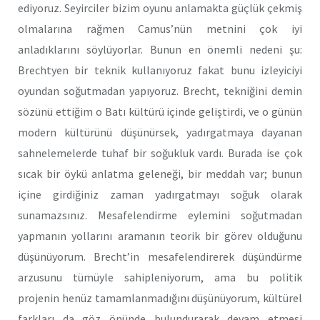
ediyoruz. Seyirciler bizim oyunu anlamakta güçlük çekmiş
olmalarına rağmen Camus’nün metnini çok iyi
anladıklarını söylüyorlar. Bunun en önemli nedeni şu:
Brechtyen bir teknik kullanıyoruz fakat bunu izleyiciyi
oyundan soğutmadan yapıyoruz. Brecht, tekniğini demin
sözünü ettiğim o Batı kültürü içinde geliştirdi, ve o günün
modern kültürünü düşünürsek, yadırgatmaya dayanan
sahnelemelerde tuhaf bir soğukluk vardı. Burada ise çok
sıcak bir öykü anlatma geleneği, bir meddah var; bunun
içine girdiğiniz zaman yadırgatmayı soğuk olarak
sunamazsınız. Mesafelendirme eylemini soğutmadan
yapmanın yollarını aramanın teorik bir görev olduğunu
düşünüyorum. Brecht’in mesafelendirerek düşündürme
arzusunu tümüyle sahipleniyorum, ama bu politik
projenin henüz tamamlanmadığını düşünüyorum, kültürel
farkları da göz önünde bulundurarak devam etmesi