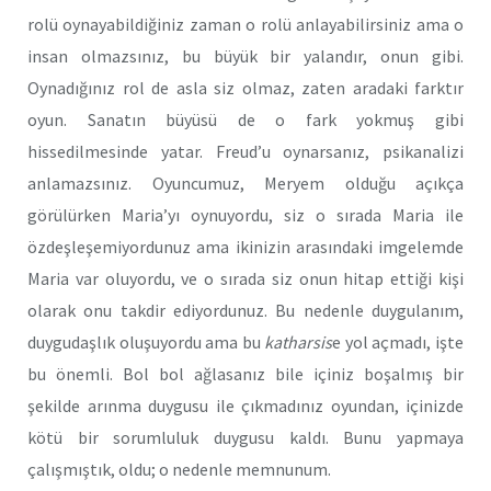
rolü oynayabildiğiniz zaman o rolü anlayabilirsiniz ama o
insan olmazsınız, bu büyük bir yalandır, onun gibi.
Oynadığınız rol de asla siz olmaz, zaten aradaki farktır
oyun. Sanatın büyüsü de o fark yokmuş gibi
hissedilmesinde yatar. Freud’u oynarsanız, psikanalizi
anlamazsınız. Oyuncumuz, Meryem olduğu açıkça
görülürken Maria’yı oynuyordu, siz o sırada Maria ile
özdeşleşemiyordunuz ama ikinizin arasındaki imgelemde
Maria var oluyordu, ve o sırada siz onun hitap ettiği kişi
olarak onu takdir ediyordunuz. Bu nedenle duygulanım,
duygudaşlık oluşuyordu ama bu
katharsis
e yol açmadı, işte
bu önemli. Bol bol ağlasanız bile içiniz boşalmış bir
şekilde arınma duygusu ile çıkmadınız oyundan, içinizde
kötü bir sorumluluk duygusu kaldı. Bunu yapmaya
çalışmıştık, oldu; o nedenle memnunum.