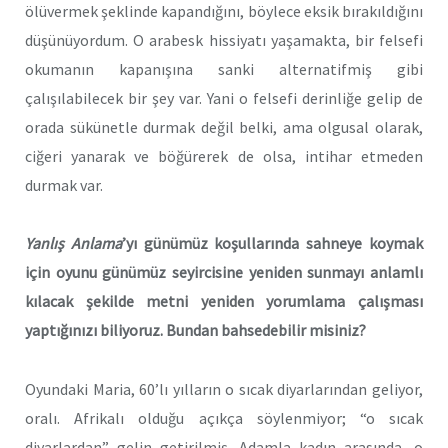
ölüvermek şeklinde kapandığını, böylece eksik bırakıldığını
düşünüyordum. O arabesk hissiyatı yaşamakta, bir felsefi
okumanın kapanışına sanki alternatifmiş gibi
çalışılabilecek bir şey var. Yani o felsefi derinliğe gelip de
orada sükünetle durmak değil belki, ama olgusal olarak,
ciğeri yanarak ve böğürerek de olsa, intihar etmeden
durmak var.
Yanlış Anlama
’yı günümüz koşullarında sahneye koymak
için oyunu günümüz seyircisine yeniden sunmayı anlamlı
kılacak şekilde metni yeniden yorumlama çalışması
yaptığınızı biliyoruz. Bundan bahsedebilir misiniz?
Oyundaki Maria, 60’lı yılların o sıcak diyarlarından geliyor,
oralı. Afrikalı olduğu açıkça söylenmiyor; “o sıcak
diyarlardan” gelin getirilmiş. Adamla kadın arasında, o