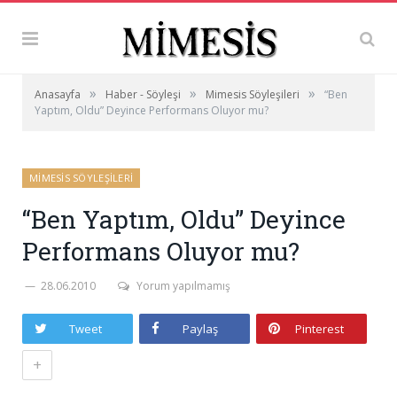
»
»
»
Anasayfa
Haber - Söyleşi
Mimesis Söyleşileri
“Ben
Yaptım, Oldu” Deyince Performans Oluyor mu?
MIMESIS SÖYLEŞILERI
“Ben Yaptım, Oldu” Deyince
Performans Oluyor mu?
28.06.2010
Yorum yapılmamış
Tweet
Paylaş
Pinterest
+