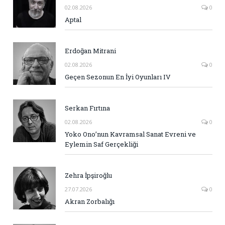
02.08.2026
0
Aptal
Erdoğan Mitrani
02.08.2026
0
Geçen Sezonun En İyi Oyunları IV
Serkan Fırtına
02.08.2026
0
Yoko Ono’nun Kavramsal Sanat Evreni ve
Eylemin Saf Gerçekliği
Zehra İpşiroğlu
27.07.2026
0
Akran Zorbalığı