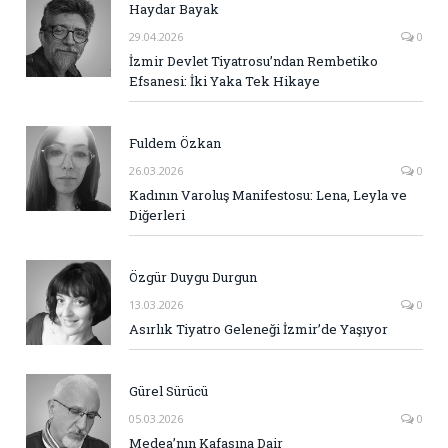
Haydar Bayak
29.04.2026
0
İzmir Devlet Tiyatrosu’ndan Rembetiko
Efsanesi: İki Yaka Tek Hikaye
Fuldem Özkan
26.03.2026
0
Kadının Varoluş Manifestosu: Lena, Leyla ve
Diğerleri
Özgür Duygu Durgun
13.03.2026
0
Asırlık Tiyatro Geleneği İzmir’de Yaşıyor
Gürel Sürücü
05.03.2026
0
Medea’nın Kafasına Dair