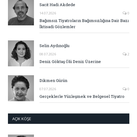
Sacit Hadi Akdede
14.07.2026
0
Bağımsız Tiyatroların Bağımsızlığına Dair Bazı
İktisadi Gözlemler
Selin Aydınoğlu
08.07.2026
2
Deniz Göktaş Ölü Deniz Üzerine
Dikmen Gürün
07.07.2026
0
Gerçeklerle Yüzleşmek ve Belgesel Tiyatro
AÇIK KÖŞE