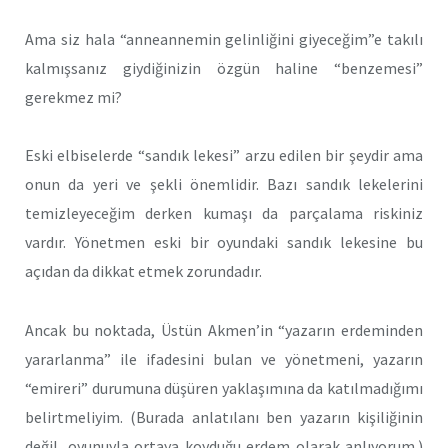
Ama siz hala “anneannemin gelinliğini giyeceğim”e takılı
kalmışsanız giydiğinizin özgün haline “benzemesi”
gerekmez mi?
Eski elbiselerde “sandık lekesi” arzu edilen bir şeydir ama
onun da yeri ve şekli önemlidir. Bazı sandık lekelerini
temizleyeceğim derken kumaşı da parçalama riskiniz
vardır. Yönetmen eski bir oyundaki sandık lekesine bu
açıdan da dikkat etmek zorundadır.
Ancak bu noktada, Üstün Akmen’in “yazarın erdeminden
yararlanma” ile ifadesini bulan ve yönetmeni, yazarın
“emireri” durumuna düşüren yaklaşımına da katılmadığımı
belirtmeliyim. (Burada anlatılanı ben yazarın kişiliğinin
değil, oyunuyla ortaya koyduğu erdem olarak anlıyorum.)