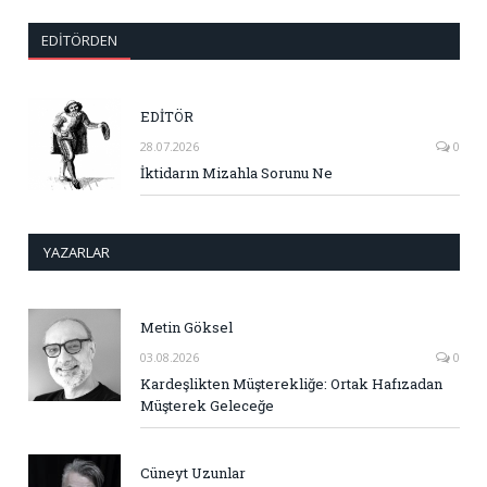
EDITÖRDEN
EDİTÖR
28.07.2026
0
İktidarın Mizahla Sorunu Ne
YAZARLAR
Metin Göksel
03.08.2026
0
Kardeşlikten Müşterekliğe: Ortak Hafızadan
Müşterek Geleceğe
Cüneyt Uzunlar