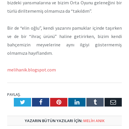
bizdeki yansımalarına ve bizim Orta Oyunu geleneğini bir
türlü diriltememiş olmamıza da “takıldım”.
Bir de “elin oğlu”, kendi yazarını pamuklar içinde taşırken
ve de bir “ihraç ürünü” haline getirirken, bizim kendi
bahçemizin meyvelerine aynı ilgiyi göstermemiş
olmamıza hayıflandım.
melihanik.blogspot.com
PAYLAŞ.
Twitter
Facebook
Pinterest
LinkedIn
Tumblr
E-
Posta
YAZARIN BÜTÜN YAZILARI IÇIN:
MELIH ANIK