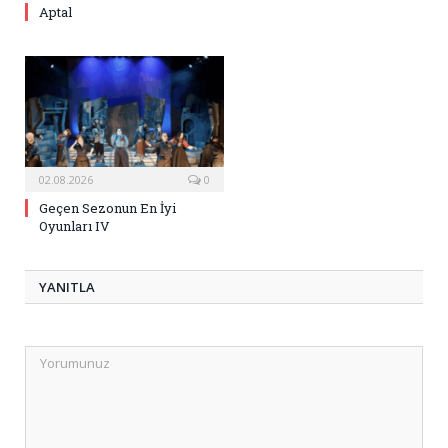
Aptal
02.08.2026
0
Geçen Sezonun En İyi
Oyunları IV
YANITLA