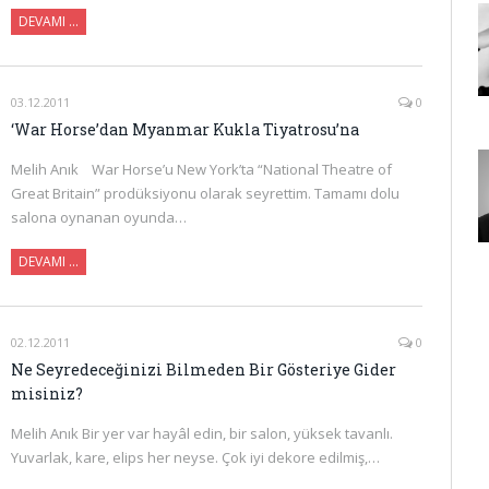
DEVAMI …
03.12.2011
0
‘War Horse’dan Myanmar Kukla Tiyatrosu’na
Melih Anık War Horse’u New York’ta “National Theatre of
Great Britain” prodüksiyonu olarak seyrettim. Tamamı dolu
salona oynanan oyunda…
DEVAMI …
02.12.2011
0
Ne Seyredeceğinizi Bilmeden Bir Gösteriye Gider
misiniz?
Melih Anık Bir yer var hayâl edin, bir salon, yüksek tavanlı.
Yuvarlak, kare, elips her neyse. Çok iyi dekore edilmiş,…