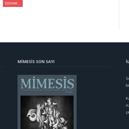
DEVAMI …
MİMESİS SON SAYI
İ
So
b
K
ö
ç