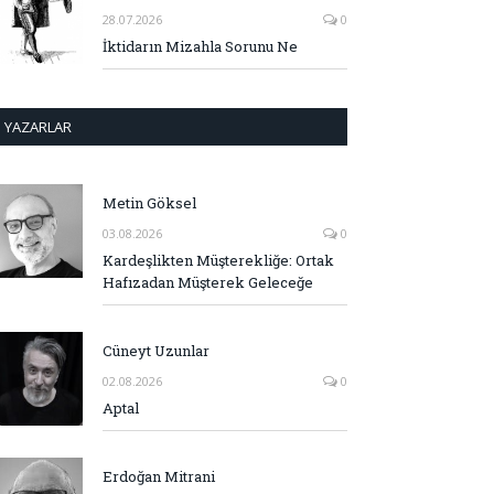
28.07.2026
0
İktidarın Mizahla Sorunu Ne
YAZARLAR
Metin Göksel
03.08.2026
0
Kardeşlikten Müşterekliğe: Ortak
Hafızadan Müşterek Geleceğe
Cüneyt Uzunlar
02.08.2026
0
Aptal
Erdoğan Mitrani