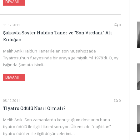
DEVAMI …
11.12.2011
0
Şakayla Söyler Haldun Taner ve “Son Vicdani” Ali
Erdoğan
Melih Anık Haldun Taner ile en son Musahipzade
Tiyatrosu’nun fuayesinde bir araya gelmiştik. Yıl 1978’di. O, Ay
Işığında Şamata isimli…
DEVAMI …
08.12.2011
0
Tiyatro Ödülü Nasıl Olmalı?
Melih Anık Son zamanlarda konuştuğum dostlarım bana
tiyatro ödülü ile ilgili fikrimi soruyor. Ülkemizde “dağıtılan”
tiyatro ödülleri ile ilgili düşüncelerimi…