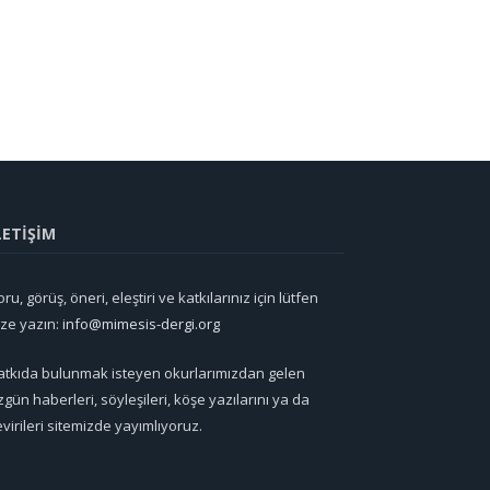
LETİŞİM
ru, görüş, öneri, eleştiri ve katkılarınız için lütfen
ize yazın:
info@mimesis-dergi.org
atkıda bulunmak isteyen okurlarımızdan gelen
zgün haberleri, söyleşileri, köşe yazılarını ya da
evirileri sitemizde yayımlıyoruz.