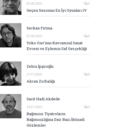
02.08.2026
0
Geçen Sezonun En İyi Oyunları IV
Serkan Fırtına
02.08.2026
0
Yoko Ono’nun Kavramsal Sanat
Evreni ve Eylemin Saf Gerçekliği
Zehra İpşiroğlu
27.07.2026
0
Akran Zorbalığı
Sacit Hadi Akdede
14.07.2026
0
Bağımsız Tiyatroların
Bağımsızlığına Dair Bazı İktisadi
Gözlemler