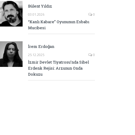
Bülent Yıldız
03.01.2026
0
“Kanlı Kabare” Oyununun Esbabı
Mucibesi
İrem Erdoğan
25.12.2025
0
İzmir Devlet Tiyatrosu’nda Sibel
Erdenk Rejisi: Arzunun Onda
Dokuzu