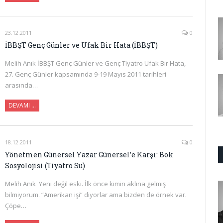
23.12.2011
0
İBBŞT Genç Günler ve Ufak Bir Hata (İBBŞT)
Melih Anık İBBŞT Genç Günler ve Genç Tiyatro Ufak Bir Hata,
27. Genç Günler kapsamında 9-19 Mayıs 2011 tarihleri
arasında…
DEVAMI …
18.12.2011
0
Yönetmen Günersel Yazar Günersel’e Karşı: Bok
Sosyolojisi (Tiyatro Su)
Melih Anık Yeni değil eski. İlk önce kimin aklına gelmiş
bilmiyorum. “Amerikan işi” diyorlar ama bizden de örnek var.
Çöpe…