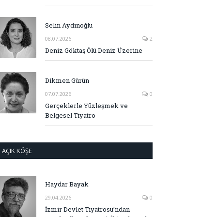
Selin Aydınoğlu
08.07.2026
2
Deniz Göktaş Ölü Deniz Üzerine
Dikmen Gürün
07.07.2026
0
Gerçeklerle Yüzleşmek ve
Belgesel Tiyatro
AÇIK KÖŞE
Haydar Bayak
29.04.2026
0
İzmir Devlet Tiyatrosu’ndan