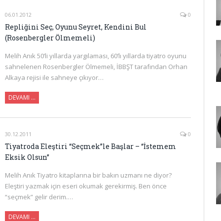
06.01.2012
0
Repliğini Seç, Oyunu Seyret, Kendini Bul
(Rosenbergler Ölmemeli)
Melih Anık 50’li yıllarda yargılaması, 60’lı yıllarda tiyatro oyunu
sahnelenen Rosenbergler Ölmemeli, İBBŞT tarafından Orhan
Alkaya rejisi ile sahneye çıkıyor…
DEVAMI …
30.12.2011
0
Tiyatroda Eleştiri “Seçmek”le Başlar – “İstemem
Eksik Olsun”
Melih Anık Tiyatro kitaplarına bir bakın uzmanı ne diyor?
Eleştiri yazmak için eseri okumak gerekirmiş. Ben önce
“seçmek” gelir derim.…
DEVAMI …