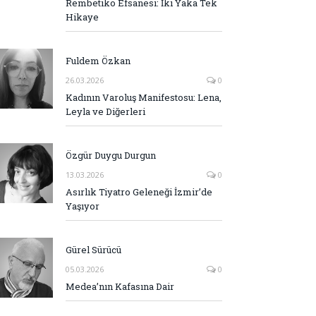
Rembetiko Efsanesi: İki Yaka Tek
Hikaye
Fuldem Özkan
26.03.2026
0
Kadının Varoluş Manifestosu: Lena,
Leyla ve Diğerleri
Özgür Duygu Durgun
13.03.2026
0
Asırlık Tiyatro Geleneği İzmir’de
Yaşıyor
Gürel Sürücü
05.03.2026
0
Medea’nın Kafasına Dair