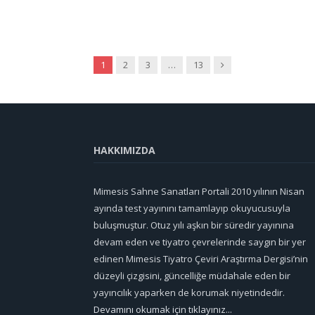
Sonraki
1
2
3
…
13
HAKKIMIZDA
Mimesis Sahne Sanatları Portali 2010 yılının Nisan
ayında test yayınını tamamlayıp okuyucusuyla
buluşmuştur. Otuz yılı aşkın bir süredir yayınına
devam eden ve tiyatro çevrelerinde saygın bir yer
edinen Mimesis Tiyatro Çeviri Araştırma Dergisi’nin
düzeyli çizgisini, güncelliğe müdahale eden bir
yayıncılık yaparken de korumak niyetindedir.
Devamını okumak için tıklayınız...