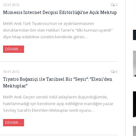
12.01.2012
2
Mimesis İnternet Dergisi Editörlüğü’ne Açık Mektup
Melih Anık Türk Tiyatrosu’nun ve aydınlanmasının
doruklarından biri olan Haldun Taner’e “tilki kurnazı uyanık”
diye hitap edebilme cüretini kendinde gören…
DEVAMI …
10.01.2012
0
Tiyatro Boğaziçi ile Tarihsel Bir “Seyir”: “Eleni’den
Mektuplar”
Melih Anık Geçen seneki ödül adaylarını düşündüğümde,
hatırlanmadığı için kendisine ayıp edildiğine inandığım yazar
Sevilay Saral’ın Eleni’den Mektuplar isimli oyunu…
DEVAMI …