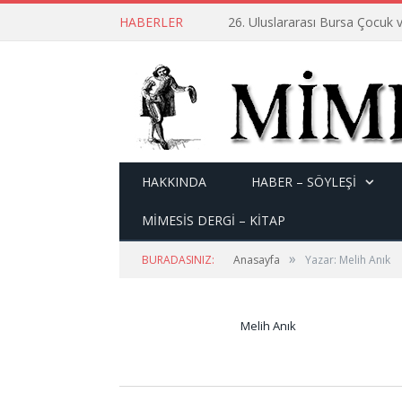
HABERLER
26. Uluslararası Bursa Çocuk v
HAKKINDA
HABER – SÖYLEŞI
MİMESİS DERGİ – KİTAP
»
BURADASINIZ:
Anasayfa
Yazar: Melih Anık
Melih Anık