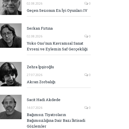
02.08.2026
0
Geçen Sezonun En İyi Oyunları IV
Serkan Fırtına
02.08.2026
0
Yoko Ono’nun Kavramsal Sanat
Evreni ve Eylemin Saf Gerçekliği
Zehra İpşiroğlu
27.07.2026
0
Akran Zorbalığı
Sacit Hadi Akdede
14.07.2026
0
Bağımsız Tiyatroların
Bağımsızlığına Dair Bazı İktisadi
Gözlemler