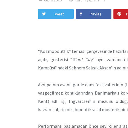
08.10.2010
Yorum yapılmamış
Tweet
Paylaş
P
“Kozmopolitlik” teması çerçevesinde hazırlana
açılış gösterisi “
Giant City
” aynı zamanda M
Kampüsü’ndeki Şebnem Selışık Aksan’ın adını t
Avrupa’nın avant-garde dans festivallerinin (
vazgeçilmez konuklarından Danimarkalı kore
Kent) adlı işi, Ingvartsen’in mezunu olduğu
kavramsal, ritmik, hipnotik ve atmosferik bir i
Performans başlamadan önce seyirciler arası