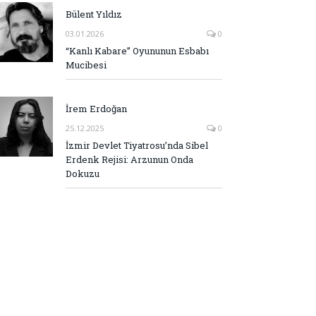
Bülent Yıldız
03.01.2026
0
“Kanlı Kabare” Oyununun Esbabı
Mucibesi
İrem Erdoğan
25.12.2025
0
İzmir Devlet Tiyatrosu’nda Sibel
Erdenk Rejisi: Arzunun Onda
Dokuzu