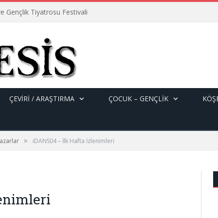
e Gençlik Tiyatrosu Festivali
ÇEVİRİ / ARAŞTIRMA
ÇOCUK – GENÇLIK
KÖŞE
»
azarlar
iDANS04 – İlk Hafta İzlenimleri
enimleri