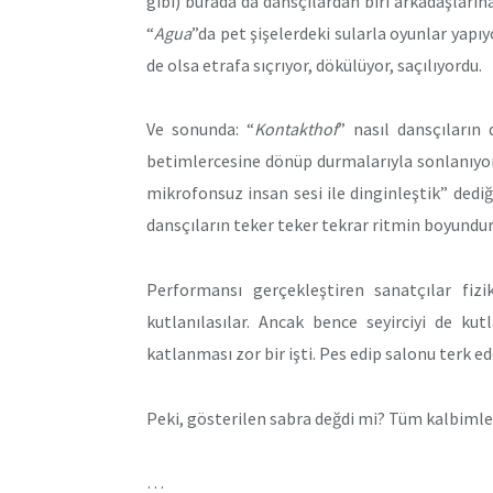
gibi) burada da dansçılardan biri arkadaşları
“
Agua
”da pet şişelerdeki sularla oyunlar yapıy
de olsa etrafa sıçrıyor, dökülüyor, saçılıyordu.
Ve sonunda: “
Kontakthof
” nasıl dansçıların 
betimlercesine dönüp durmalarıyla sonlanıyor
mikrofonsuz insan sesi ile dinginleştik” dedi
dansçıların teker teker tekrar ritmin boyundur
Performansı gerçekleştiren sanatçılar fi
kutlanılasılar. Ancak bence seyirciyi de ku
katlanması zor bir işti. Pes edip salonu terk ede
Peki, gösterilen sabra değdi mi? Tüm kalbim
…