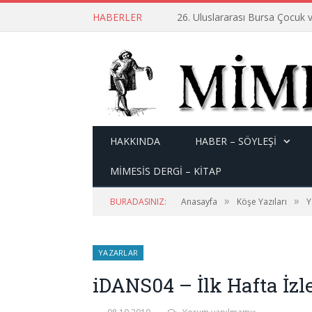
HABERLER
26. Uluslararası Bursa Çocuk v
HAKKINDA
HABER – SÖYLEŞI
MİMESİS DERGİ – KİTAP
»
»
BURADASINIZ:
Anasayfa
Köşe Yazıları
Y
YAZARLAR
iDANS04 – İlk Hafta İzl