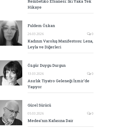
Rembetiko Efsanesi: İki Yaka Tek
Hikaye
Fuldem Özkan
26.03.2026
0
Kadının Varoluş Manifestosu: Lena,
Leyla ve Diğerleri
Özgür Duygu Durgun
13.03.2026
0
Asırlık Tiyatro Geleneği İzmir’de
Yaşıyor
Gürel Sürücü
05.03.2026
0
Medea’nın Kafasına Dair