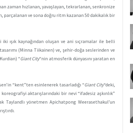
aman zaman hızlanan, yavaşlayan, tekrarlanan, senkronize
n, parçalanan ve sona doğru ritm kazanan 50 dakikalık bir
i iki ışık kaynağından oluşan ve ani sıçramalar ile belli
k tasarımı (Minna Tiikainen) ve, şehir-doğa seslerinden ve
Kurdian) “
Giant City
“nin atmosferik dünyasını yaratan en
sen’in “kent”ten esinlenerek tasarladığı “
Giant City
“deki,
koreografiyi aktarışlarındaki bir nevi “ifadesiz aşkınlık”
arak Taylandlı yönetmen Apichatpong Weerasethakul’un
rıştırdı.