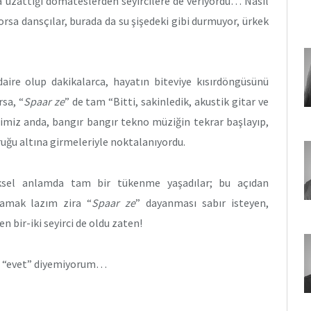
na uzattığı domateslerden seyircilere de veriyordu… Nasıl
orsa dansçılar, burada da su şişedeki gibi durmuyor, ürkek
daire olup dakikalarca, hayatın biteviye kısırdöngüsünü
sa, “
Spaar ze
” de tam “Bitti, sakinledik, akustik gitar ve
ğimiz anda, bangır bangır tekno müziğin tekrar başlayıp,
uğu altına girmeleriyle noktalanıyordu.
ziksel anlamda tam bir tükenme yaşadılar; bu açıdan
tlamak lazım zira “
Spaar ze
” dayanması sabır isteyen,
n bir-iki seyirci de oldu zaten!
le “evet” diyemiyorum…