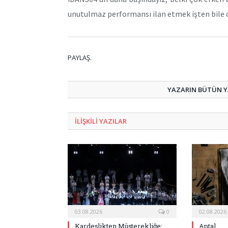
unutulmaz performansı ilan etmek işten bile d
PAYLAŞ.
YAZARIN BÜTÜN YA
ILIŞKILI
YAZILAR
03.08.2026
0
02.08.2026
Kardeşlikten Müşterekliğe:
Aptal