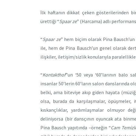
İlk haftanın dikkat çeken gösterilerinden bi
ürettiği “
Spaar ze
” (Harcama) adlı performans
“
Spaar ze
” hem biçim olarak Pina Bausch’un 
ile, hem de Pina Bausch’un genel olarak dert e
ilişkiler, iletişim/sizlik konularıyla paralellikl
“
Kontakthof
”un ‘50 veya ‘60’larının balo sa
insanlar 50’lerin 60’ların salon danslarında old
belki, ama biteviye akıp giden hayata (müziğ
olsa, burada da karşılaşmalar, öpüşmeler, 
kıskançlıklar, yardımlaşmalar olmuyor değ
deliniyorsa (bir dansçının oyuncak ata binme
Pina Bausch yapıtında –örneğin “
Cam Temizle