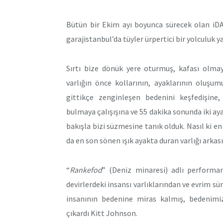
Bütün bir Ekim ayı boyunca sürecek olan iDA
garajistanbul’da tüyler ürpertici bir yolculuk y
Sırtı bize dönük yere oturmuş, kafası olmay
varlığın önce kollarının, ayaklarının oluşu
gittikçe zenginleşen bedenini keşfedişine, 
bulmaya çalışışına ve 55 dakika sonunda iki ay
bakışla bizi süzmesine tanık olduk. Nasıl ki en 
da en son sönen ışık ayakta duran varlığı arkas
“
Rankefod
” (Deniz minaresi) adlı performan
devirlerdeki insansı varlıklarından ve evrim s
insanının bedenine miras kalmış, bedenimiz
çıkardı Kitt Johnson.