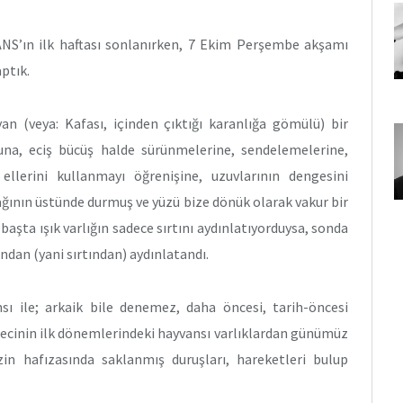
NS’ın ilk haftası sonlanırken, 7 Ekim Perşembe akşamı
aptık.
an (veya: Kafası, içinden çıktığı karanlığa gömülü) bir
muna, eciş bücüş halde sürünmelerine, sendelemelerine,
ellerini kullanmayı öğrenişine, uzuvlarının dengesini
ağının üstünde durmuş ve yüzü bize dönük olarak vakur bir
başta ışık varlığın sadece sırtını aydınlatıyorduysa, sonda
ından (yani sırtından) aydınlatandı.
sı ile; arkaik bile denemez, daha öncesi, tarih-öncesi
ürecinin ilk dönemlerindeki hayvansı varlıklardan günümüz
in hafızasında saklanmış duruşları, hareketleri bulup