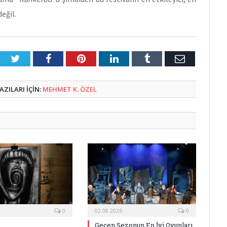
eğil.
Twitter
Facebook
Pinterest
LinkedIn
Tumblr
E-
Posta
ZILARI IÇIN:
MEHMET K. ÖZEL
0
02.08.2026
0
Geçen Sezonun En İyi Oyunları