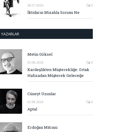
28.07.2026
0
İktidarın Mizahla Sorunu Ne
YAZARLAR
Metin Göksel
03.08.2026
0
Kardeşlikten Müşterekliğe: Ortak
Hafızadan Müşterek Geleceğe
Cüneyt Uzunlar
02.08.2026
0
Aptal
Erdoğan Mitrani