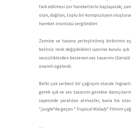
fark edilmesi zor hareketlerle başlayarak; z
olan, dağılan, toplu bir kompozisyon oluştura
hareket örüntüsü sergilediler.
Zemine ve tavana yerleştirilmiş birbirinin eş
belirsiz renk değişiklikleri üzerine kurulu ışı
sessizliklerden beslenen ses tasarımı (Gerald 
önemli ögelerdi.
Belki çok serbest bir çağrışım olacak: Ingvart
gerek ışık ve ses tasarımı gerekse dansçıların 
sayesinde yaratılan atmosfer, bana his ol
“
jungle
“da geçen “
Tropical Malady
” filmini çağ
…