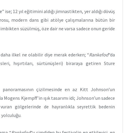
se; 12 yıl eğitimini aldığı jimnastikten, yer aldığı dövüş
rosu, modern dans gibi atölye çalışmalarına bütün bir
i; imbikten süzülmüş, öze dair ne varsa sadece onun geride
daha ilkel ne olabilir diye merak ederken; “
Rankefod
“da
leri, hışırtıları, sürtünüşleri) biraraya getiren Sture
tü panoramasının çizilmesinde en az Kitt Johnson’un
 da Mogens Kjempff’in ışık tasarımı idi; Johnson’un sadece
vuran gölgelerinde de hayranlıkla seyrettik bedenin
 yolculuğu.
 ama “
Rankefod
“u şimdiden bu festivalin en etkileyici, en