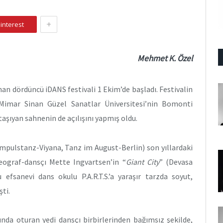
+
interest
Mehmet K. Özel
n dördüncü iDANS festivali 1 Ekim’de başladı. Festivalin
imar Sinan Güzel Sanatlar Üniversitesi’nin Bomonti
aşıyan sahnenin de açılışını yapmış oldu.
Impulstanz-Viyana, Tanz im August-Berlin) son yıllardaki
ograf-dansçı Mette Ingvartsen’in “
Giant City
” (Devasa
 efsanevi dans okulu P.A.R.T.S.’a yaraşır tarzda soyut,
şti.
nda oturan yedi dansçı birbirlerinden bağımsız şekilde,