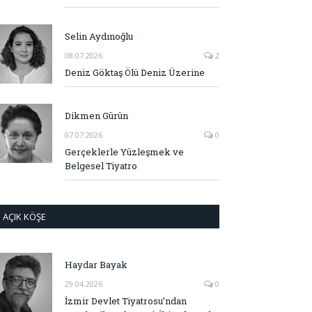
Selin Aydınoğlu
08.07.2026
2
Deniz Göktaş Ölü Deniz Üzerine
Dikmen Gürün
07.07.2026
0
Gerçeklerle Yüzleşmek ve
Belgesel Tiyatro
AÇIK KÖŞE
Haydar Bayak
29.04.2026
0
İzmir Devlet Tiyatrosu’ndan