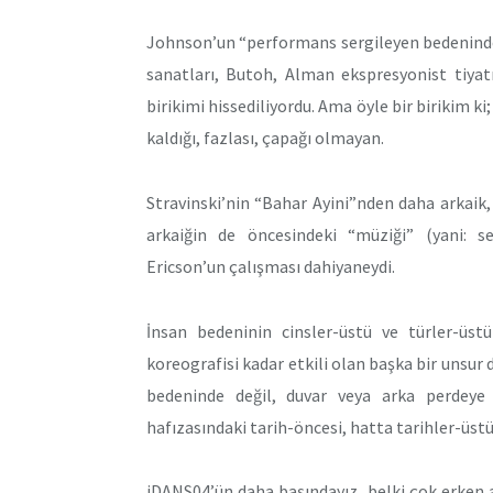
Johnson’un “performans sergileyen bedeninde” i
sanatları, Butoh, Alman ekspresyonist tiyat
birikimi hissediliyordu. Ama öyle bir birikim k
kaldığı, fazlası, çapağı olmayan.
Stravinski’nin “Bahar Ayini”nden daha arkaik, 
arkaiğin de öncesindeki “müziği” (yani: ses
Ericson’un çalışması dahiyaneydi.
İnsan bedeninin cinsler-üstü ve türler-üs
koreografisi kadar etkili olan başka bir unsur
bedeninde değil, duvar veya arka perdeye 
hafızasındaki tarih-öncesi, hatta tarihler-üstü
iDANS04’ün daha başındayız, belki çok erken