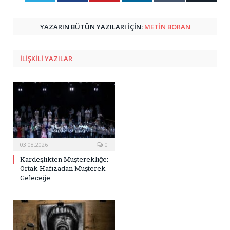
Posta
YAZARIN BÜTÜN YAZILARI IÇIN:
METIN BORAN
ILIŞKILI
YAZILAR
03.08.2026
0
Kardeşlikten Müşterekliğe:
Ortak Hafızadan Müşterek
Geleceğe