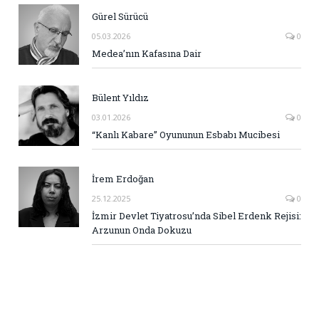
Gürel Sürücü
05.03.2026
0
Medea’nın Kafasına Dair
Bülent Yıldız
03.01.2026
0
“Kanlı Kabare” Oyununun Esbabı Mucibesi
İrem Erdoğan
25.12.2025
0
İzmir Devlet Tiyatrosu’nda Sibel Erdenk Rejisi:
Arzunun Onda Dokuzu