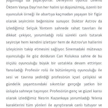
Öktem Vanya Dayı’nın her halini iyi düşünülmüş, özenli bir
oyunculuk örneği ile abartıya kaçmadan yaşayan bir figür
olarak seyircinin beğenisine sunuyor. Doktor Astrov da
izlediğimiz Selçuk Yöntem sahnede rahat tavırları ile
dikkat çekiyor, yorumladığı rolü sürekli canlı tutarak
seyirciye hem kendini izletiyor hem de Astrov’un hallerini
izleyicinin takip etmesini sağlıyor. Sinemadaki mütevazı
oyunculuğu ile göz dolduran Can Kolukısa sahne de bu
ölçülü oyunculuğu büyük bir ustalıkla devam ettiriyor.
Yansıladığı Profesör rolü ile bütünleşmiş oyunculuğu ile
sesi ve tavrına yedirdiği profesörün içsel çelişkisi ve
gündelik yaşantısındaki sıkıntılar gerçeğe yatkın bir
üslupla sahneye taşınıyor. Profesörün genç ve güzel karısı
olarak izlediğimiz Nesrin Kazankaya yorumladığı Yelena
karakterini tüm yönleri ile ayrıştırarak canlı tutuyor ve