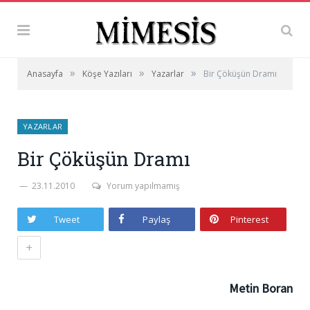
»
»
»
Anasayfa
Köşe Yazıları
Yazarlar
Bir Çöküşün Dramı
YAZARLAR
Bir Çöküşün Dramı
23.11.2010
Yorum yapılmamış
Tweet
Paylaş
Pinterest
+
Metin Boran