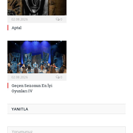
02.08.2026
0
Aptal
02.08.2026
0
Geçen Sezonun En İyi
Oyunları IV
YANITLA