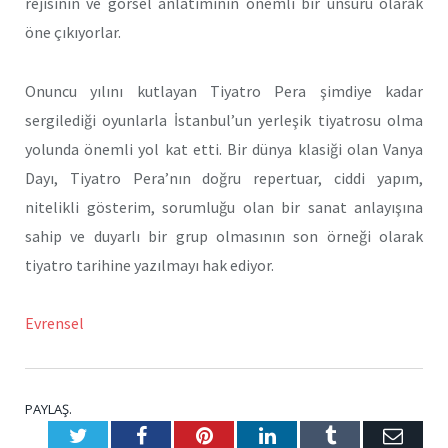
rejisinin ve görsel anlatımının önemli bir unsuru olarak
öne çıkıyorlar.
Onuncu yılını kutlayan Tiyatro Pera şimdiye kadar
sergilediği oyunlarla İstanbul’un yerleşik tiyatrosu olma
yolunda önemli yol kat etti. Bir dünya klasiği olan Vanya
Dayı, Tiyatro Pera’nın doğru repertuar, ciddi yapım,
nitelikli gösterim, sorumluğu olan bir sanat anlayışına
sahip ve duyarlı bir grup olmasının son örneği olarak
tiyatro tarihine yazılmayı hak ediyor.
Evrensel
PAYLAŞ.
Twitter
Facebook
Pinterest
LinkedIn
Tumblr
E-