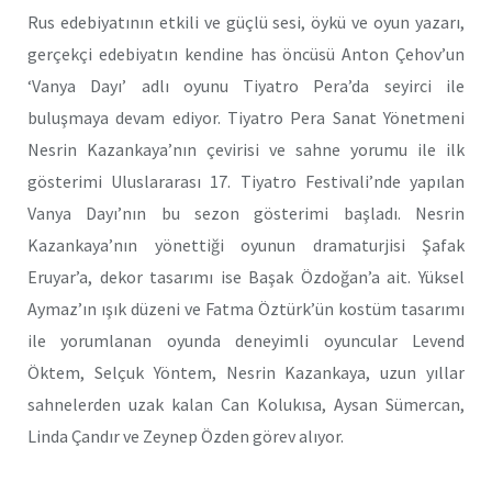
Rus edebiyatının etkili ve güçlü sesi, öykü ve oyun yazarı,
gerçekçi edebiyatın kendine has öncüsü Anton Çehov’un
‘Vanya Dayı’ adlı oyunu Tiyatro Pera’da seyirci ile
buluşmaya devam ediyor. Tiyatro Pera Sanat Yönetmeni
Nesrin Kazankaya’nın çevirisi ve sahne yorumu ile ilk
gösterimi Uluslararası 17. Tiyatro Festivali’nde yapılan
Vanya Dayı’nın bu sezon gösterimi başladı. Nesrin
Kazankaya’nın yönettiği oyunun dramaturjisi Şafak
Eruyar’a, dekor tasarımı ise Başak Özdoğan’a ait. Yüksel
Aymaz’ın ışık düzeni ve Fatma Öztürk’ün kostüm tasarımı
ile yorumlanan oyunda deneyimli oyuncular Levend
Öktem, Selçuk Yöntem, Nesrin Kazankaya, uzun yıllar
sahnelerden uzak kalan Can Kolukısa, Aysan Sümercan,
Linda Çandır ve Zeynep Özden görev alıyor.