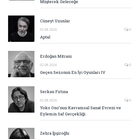
Müşterek Geleceğe
Cüneyt Uzunlar
02.08.2026
0
Aptal
Erdoğan Mitrani
02.08.2026
0
Geçen Sezonun En İyi Oyunları IV
Serkan Fırtına
02.08.2026
0
Yoko Ono’nun Kavramsal Sanat Evreni ve
Eylemin Saf Gerçekliği
Zehra İpşiroğlu