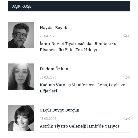
AÇIK KÖŞE
Haydar Bayak
29.04.2026
0
İzmir Devlet Tiyatrosu’ndan Rembetiko
Efsanesi: İki Yaka Tek Hikaye
Fuldem Özkan
26.03.2026
0
Kadının Varoluş Manifestosu: Lena, Leyla ve
Diğerleri
Özgür Duygu Durgun
13.03.2026
0
Asırlık Tiyatro Geleneği İzmir’de Yaşıyor