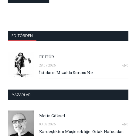
EDITÖRDEN
EDİTÖR
28.07.2026
0
İktidarın Mizahla Sorunu Ne
YAZARLAR
Metin Göksel
03.08.2026
0
Kardeşlikten Müşterekliğe: Ortak Hafızadan