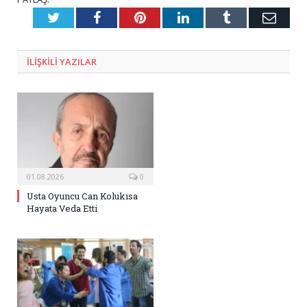
Twitter
Facebook
Pinterest
LinkedIn
Tumblr
E-
Posta
ILIŞKILI
YAZILAR
01.08.2026
0
Usta Oyuncu Can Kolukısa
Hayata Veda Etti