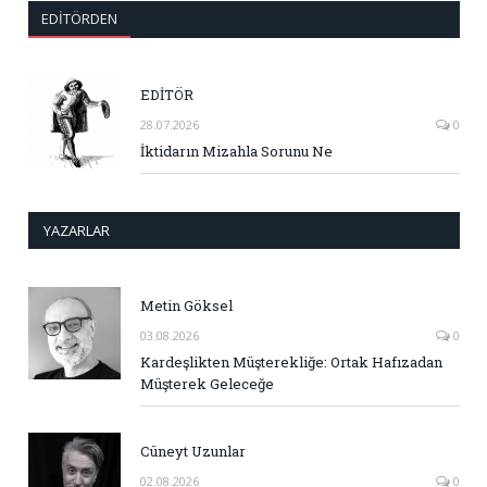
EDITÖRDEN
EDİTÖR
28.07.2026
0
İktidarın Mizahla Sorunu Ne
YAZARLAR
Metin Göksel
03.08.2026
0
Kardeşlikten Müşterekliğe: Ortak Hafızadan
Müşterek Geleceğe
Cüneyt Uzunlar
02.08.2026
0