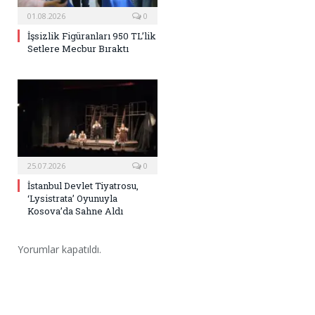
01.08.2026
0
İşsizlik Figüranları 950 TL’lik
Setlere Mecbur Bıraktı
25.07.2026
0
İstanbul Devlet Tiyatrosu,
‘Lysistrata’ Oyunuyla
Kosova’da Sahne Aldı
Yorumlar kapatıldı.