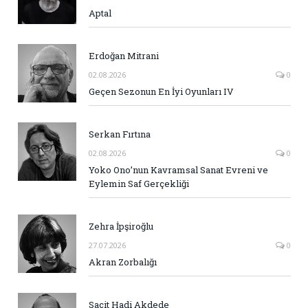
Aptal
Erdoğan Mitrani
02.08.2026
0
Geçen Sezonun En İyi Oyunları IV
Serkan Fırtına
02.08.2026
0
Yoko Ono’nun Kavramsal Sanat Evreni ve
Eylemin Saf Gerçekliği
Zehra İpşiroğlu
27.07.2026
0
Akran Zorbalığı
Sacit Hadi Akdede