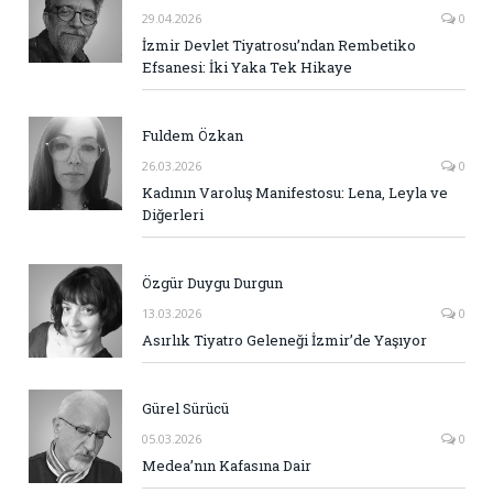
29.04.2026
0
İzmir Devlet Tiyatrosu’ndan Rembetiko
Efsanesi: İki Yaka Tek Hikaye
Fuldem Özkan
26.03.2026
0
Kadının Varoluş Manifestosu: Lena, Leyla ve
Diğerleri
Özgür Duygu Durgun
13.03.2026
0
Asırlık Tiyatro Geleneği İzmir’de Yaşıyor
Gürel Sürücü
05.03.2026
0
Medea’nın Kafasına Dair