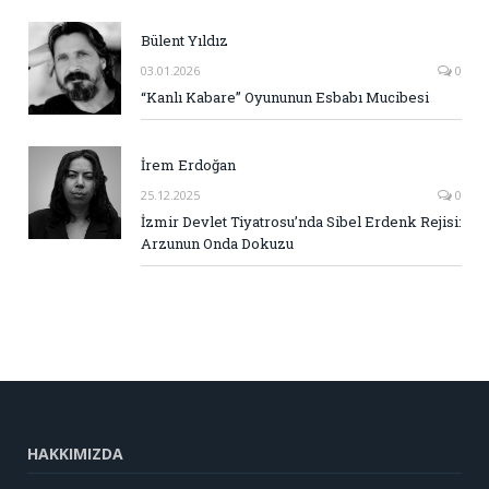
Bülent Yıldız
03.01.2026
0
“Kanlı Kabare” Oyununun Esbabı Mucibesi
İrem Erdoğan
25.12.2025
0
İzmir Devlet Tiyatrosu’nda Sibel Erdenk Rejisi:
Arzunun Onda Dokuzu
HAKKIMIZDA