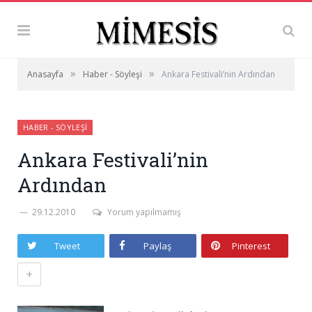
»
»
Anasayfa
Haber - Söyleşi
Ankara Festivali’nin Ardından
HABER - SÖYLEŞI
Ankara Festivali’nin
Ardından
29.12.2010
Yorum yapılmamış
Tweet
Paylaş
Pinterest
+