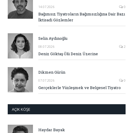
14.07.2026
0
Bağımsız Tiyatroların Bağımsızlığına Dair Bazı
İktisadi Gözlemler
Selin Aydınoğlu
08.07.2026
2
Deniz Göktaş Ölü Deniz Üzerine
Dikmen Gürün
07.07.2026
0
Gerçeklerle Yüzleşmek ve Belgesel Tiyatro
AÇIK KÖŞE
Haydar Bayak