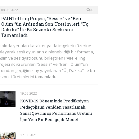
08.08.2022
0
PAINTelling Projesi, “Sessiz” ve “Ben..
Ölüm!”ün Ardından Son Üretimleri “Üç
Dakika” İle Bu Sezonki Seçkisini
Tamamladı
abloda yer alan karakter ya da imgelerin üzerine
ıklayarak sesli oyunların dinlenebildiği bir formatla,
esim ve ses tiyatrosunu birleştiren PAINTelling
rojesi ilk iki ürünleri “Sessiz” ve “Ben.. Ölüm!”ün
rdından geçtiğimiz ay yayınlanan “Üç Dakika” ile bu
ezonki üretimlerini tamamladı.
19.03.2022
KOVİD-19 Döneminde Prodüksiyon
Pedagojisini Yeniden Tasarlamak:
Sanal Çevrimiçi Performans Üretimi
İçin Yeni Bir Pedagojik Model
17.11.2021