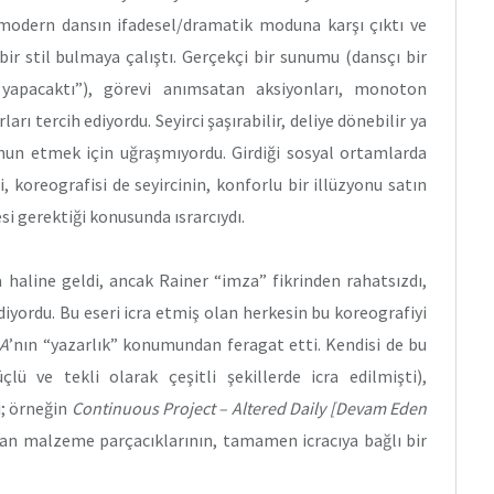
modern dansın ifadesel/dramatik moduna karşı çıktı ve
ir stil bulmaya çalıştı. Gerçekçi bir sunumu (dansçı bir
 yapacaktı”), görevi anımsatan aksiyonları, monoton
ı tercih ediyordu. Seyirci şaşırabilir, deliye dönebilir ya
emnun etmek için uğraşmıyordu. Girdiği sosyal ortamlarda
i, koreografisi de seyircinin, konforlu bir illüzyonu satın
 gerektiği konusunda ısrarcıydı.
 haline geldi, ancak Rainer “imza” fikrinden rahatsızdı,
yordu. Bu eseri icra etmiş olan herkesin bu koreografiyi
 A
’nın “yazarlık” konumundan feragat etti. Kendisi de bu
çlü ve tekli olarak çeşitli şekillerde icra edilmişti),
i; örneğin
Continuous Project – Altered Daily
[Devam Eden
uşan malzeme parçacıklarının, tamamen icracıya bağlı bir