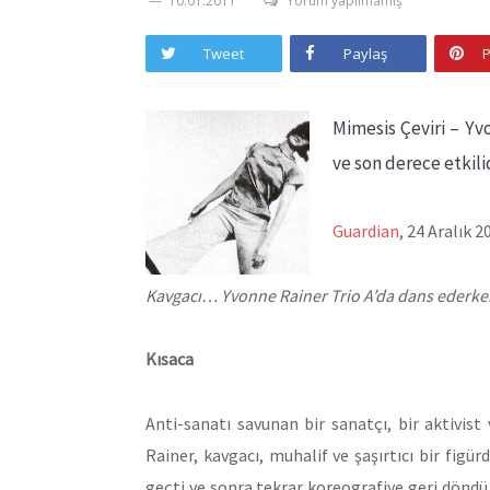
10.01.2011
Yorum yapılmamış
Tweet
Paylaş
P
Mimesis Çeviri – Yv
ve son derece etkil
Guardian
, 24 Aralık 
Kavgacı… Yvonne Rainer Trio A’da dans ederke
Kısaca
Anti-sanatı savunan bir sanatçı, bir aktivi
Rainer, kavgacı, muhalif ve şaşırtıcı bir fig
geçti ve sonra tekrar koreografiye geri dönd