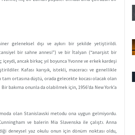
r geleneksel dışı ve aykırı bir şekilde yetiştirildi.
ansiyel bir sahne annesi”) ve bir İtalyan (“anarşist bir
ç içeydi, ancak birkaç yıl boyunca Yvonne ve erkek kardeşi
irildiler. Kafası karışık, istekli, maceracı ve genellikle
n tam ortasına düştü, orada gelecekte kocası olacak olan
. Bir bakıma onunla da olabilmek için, 1956’da New York’a
 moda olan Stanislavski metodu ona uygun gelmiyordu.
unningham ve balerin Mia Slavenska ile çalıştı. Anna
lediği deneysel yaz okulu onun için dönüm noktası oldu,