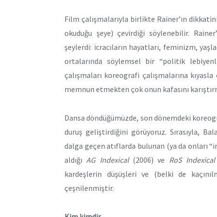
Film çalışmalarıyla birlikte Rainer’ın dikkat
okuduğu şeye) çevirdiği söylenebilir. Raine
şeylerdi: icracıların hayatları, feminizm, yaş
ortalarında söylemsel bir “politik lebiye
çalışmaları koreografi çalışmalarına kıyasla 
memnun etmekten çok onun kafasını karıştırma
Dansa döndüğümüzde, son dönemdeki koreograf
duruş geliştirdiğini görüyoruz. Sırasıyla, Ba
dalga geçen atıflarda bulunan (ya da onları “i
aldığı
AG Indexical
(2006) ve
RoS Indexical
kardeşlerin düşüşleri ve (belki de kaçını
çeşnilenmiştir.
Kim kimdir