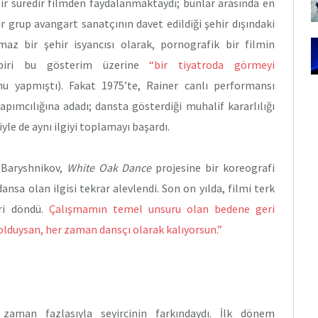
r süredir filmden faydalanmaktaydı; bunlar arasında en
r grup avangart sanatçının davet edildiği şehir dışındaki
az bir şehir isyancısı olarak, pornografik bir filmin
n biri bu gösterim üzerine
“bir tiyatroda görmeyi
 yapmıştı). Fakat 1975’te, Rainer canlı performansı
ımcılığına adadı; dansta gösterdiği muhalif kararlılığı
le de aynı ilgiyi toplamayı başardı.
l Baryshnikov,
White Oak Dance
projesine bir koreografi
nsa olan ilgisi tekrar alevlendi. Son on yılda, filmi terk
eri döndü.
Çalışmamın temel unsuru olan bedene geri
olduysan, her zaman dansçı olarak kalıyorsun.”
zaman fazlasıyla seyircinin farkındaydı. İlk dönem