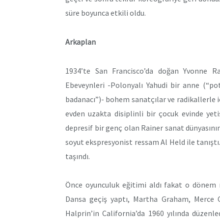
süre boyunca etkili oldu.
Arkaplan
1934’te San Francisco’da doğan Yvonne Raine
Ebeveynleri -Polonyalı Yahudi bir anne (“pot
badanacı”)- bohem sanatçılar ve radikallerle i
evden uzakta disiplinli bir çocuk evinde yetişt
depresif bir genç olan Rainer sanat dünyasını
soyut ekspresyonist ressam Al Held ile tanıştı
taşındı.
Önce oyunculuk eğitimi aldı fakat o dönem
Dansa geçiş yaptı, Martha Graham, Merce C
Halprin’in California’da 1960 yılında düzen