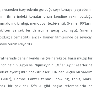
ini, nesneden (seyredenin gördüğü şey) konuya (seyredenin
r’ın filmlerindeki konular onun kendine yakın bulduğu
lanmak, ırk kimliği, menopoz, lezbiyenlik (Rainer 90’ların
nlik”ten gerçek bir deneyime geçiş yapmıştı). Sinema
oldukça tematikti, ancak Rainer filmlerinde de seyirciyi
yı tercih ediyordu.
ilerinde dansın kendisine (ve harekete) karşı muzip bir
lanchine’nin
Agon
ve Nijinsky’nin
Bahar Ayini
eserlerine
ndeksleyen”) iki “indeksli” eseri, HM’den küçük bir yardım
(2007), Pembe Panter teması, bowling, tenis, Marx-
lmaz bir şekilde)
Trio A
gibi başka referanslarla da