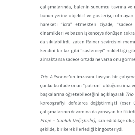
çalışmalarında, balenin sunumcu tavrına ve 
bunun yerine objektif ve gösterişçi olmayan b
hareketi “icra” etmekten ziyade, “sadece
dinamikleri ve bazen işkenceye dönüşen tekrarlar
da sıkılabilirdi, zaten Rainer seyircisini m
kendini bir kız gibi “süslemeyi” reddettiği gib
almaktansa sadece ortada ne varsa onu görmesi
Trio A
Yvonne’un imzasını taşıyan bir çalışma
çünkü bu ifade onun “patron” olduğunu ima edi
başkalarına öğretebileceğini açıklayarak
Trio
koreografiyi defalarca değiştirmişti (eser ü
çalışmalarının devamına da yansıyan bir fikird
Proje – Günlük Değiştirilir]
, icra edildikçe ol
şekilde, birikerek ilerlediği bir gösteriydi.