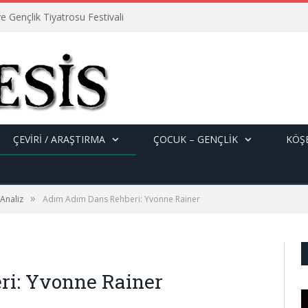
e Gençlik Tiyatrosu Festivali
ÇEVİRİ / ARAŞTIRMA
ÇOCUK – GENÇLIK
KÖŞE
»
 Analiz
Adım Adım Dans Rehberi: Yvonne Rainer
i: Yvonne Rainer