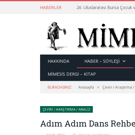
HABERLER
26. Uluslararası Bursa Çocuk v
HAKKINDA
HABER – SÖYLEŞI
MİMESİS DERGİ – KİTAP
»
BURADASINIZ:
Anasayfa
Çeviri / Araştırma /
ÇEVIRI / ARAŞTIRMA / ANALIZ
Adım Adım Dans Rehber