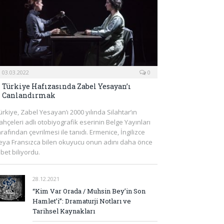
03.03.2022
0
Türkiye Hafızasında Zabel Yesayan’ı
Canlandırmak
ürkiye, Zabel Yesayan’ı 2000 yılında Silahtar’ın
ahçeleri adlı otobiyografik eserinin Belge Yayınları
arafından çevrilmesi ile tanıdı. Ermenice, İngilizce
eya Fransızca bilen okuyucu onun adını daha önce
lbet biliyordu.
28.12.2021
“Kim Var Orada / Muhsin Bey’in Son
Hamlet’i”: Dramaturji Notları ve
Tarihsel Kaynakları