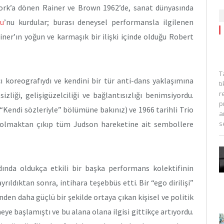
York’a dönen Rainer ve Brown 1962’de, sanat dünyasında
su
’nu kurdular; burası deneysel performansla ilgilenen
ainer’ın yoğun ve karmaşık bir ilişki içinde olduğu Robert
T
ı koreografıydı ve kendini bir tür anti-dans yaklaşımına
t
r
izliği, gelişigüzelciliği ve bağlantısızlığı benimsiyordu.
p
“Kendi sözleriyle” bölümüne bakınız) ve 1966 tarihli Trio
a
s
r olmaktan çıkıp tüm Judson hareketine ait sembollere
ında oldukça etkili bir başka performans kolektifinin
yrıldıktan sonra, intihara teşebbüs etti. Bir “ego dirilişi”
nden daha güçlü bir şekilde ortaya çıkan kişisel ve politik
eye başlamıştı ve bu alana olana ilgisi gittikçe artıyordu.