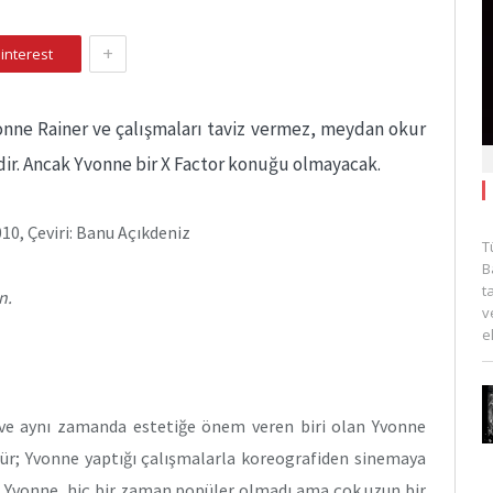
+
interest
onne Rainer ve çalışmaları taviz vermez, meydan okur
idir. Ancak Yvonne bir X Factor konuğu olmayacak.
2010, Çeviri: Banu Açıkdeniz
T
B
t
n.
v
e
st ve aynı zamanda estetiğe önem veren biri olan Yvonne
ürdür; Yvonne yaptığı çalışmalarla koreografiden sinemaya
ü. Yvonne, hiç bir zaman popüler olmadı ama çok uzun bir