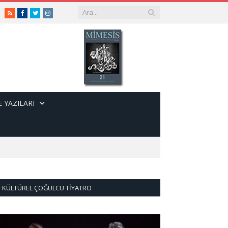
RSS
Facebook
Twitter
Instagram
 YAZILARI
KÜLTÜREL ÇOĞULCU TIYATRO