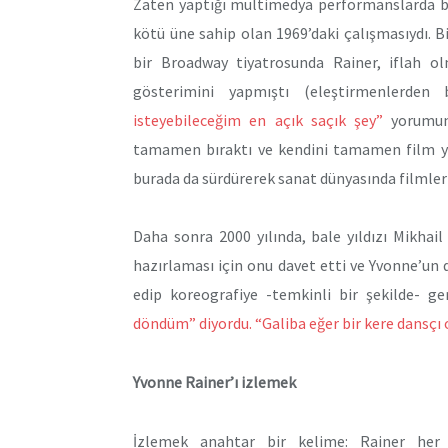
Zaten yaptığı multimedya performanslarda bi
kötü üne sahip olan 1969’daki çalışmasıydı. Bi
bir Broadway tiyatrosunda Rainer, iflah olm
gösterimini yapmıştı (eleştirmenlerde
isteyebileceğim en açık saçık şey”
yorumunu
tamamen bıraktı ve kendini tamamen film yap
burada da sürdürerek sanat dünyasında filmleriy
Daha sonra 2000 yılında, bale yıldızı Mikhai
hazırlaması için onu davet etti ve Yvonne’un da
edip koreografiye -temkinli bir şekilde- g
döndüm” diyordu. “Galiba eğer bir kere dansçı 
Yvonne Rainer’ı izlemek
İzlemek anahtar bir kelime: Rainer her 