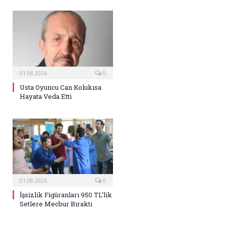
01.08.2026
0
Usta Oyuncu Can Kolukısa
Hayata Veda Etti
01.08.2026
0
İşsizlik Figüranları 950 TL’lik
Setlere Mecbur Bıraktı