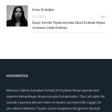
İrem Erdoğan
25.12.2025
0
İzmir Devlet Tiyatrosu’nda Sibel Erdenk Rejisi:
Arzunun Onda Dokuzu
HAKKIMIZDA
Mimesis Sahne Sanatları Portali 2010 yılının Nisan ayında test
yayınını tamamlayıp okuyucusuyla buluşmuştur. Otuz yılı aşkın bir
süredir yayınına devam eden ve tiyatro çevrelerinde saygın bir
yer edinen Mimesis Tiyatro Çeviri Araştırma Dergisi’nin düzeyli