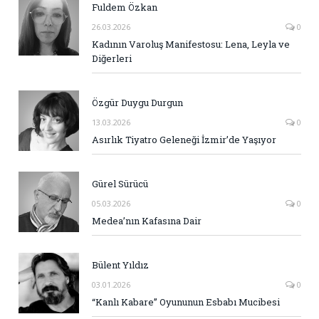
Fuldem Özkan
26.03.2026
0
Kadının Varoluş Manifestosu: Lena, Leyla ve
Diğerleri
Özgür Duygu Durgun
13.03.2026
0
Asırlık Tiyatro Geleneği İzmir’de Yaşıyor
Gürel Sürücü
05.03.2026
0
Medea’nın Kafasına Dair
Bülent Yıldız
03.01.2026
0
“Kanlı Kabare” Oyununun Esbabı Mucibesi