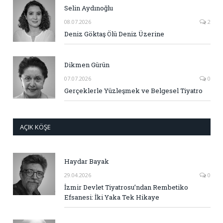
Selin Aydınoğlu
08.07.2026
2
Deniz Göktaş Ölü Deniz Üzerine
Dikmen Gürün
07.07.2026
0
Gerçeklerle Yüzleşmek ve Belgesel Tiyatro
AÇIK KÖŞE
Haydar Bayak
29.04.2026
0
İzmir Devlet Tiyatrosu’ndan Rembetiko
Efsanesi: İki Yaka Tek Hikaye