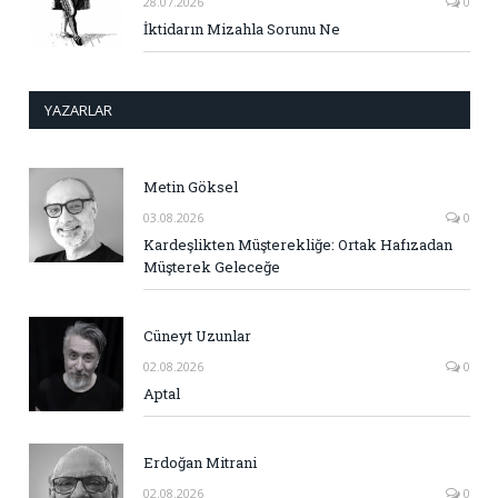
28.07.2026
0
İktidarın Mizahla Sorunu Ne
YAZARLAR
Metin Göksel
03.08.2026
0
Kardeşlikten Müşterekliğe: Ortak Hafızadan
Müşterek Geleceğe
Cüneyt Uzunlar
02.08.2026
0
Aptal
Erdoğan Mitrani
02.08.2026
0