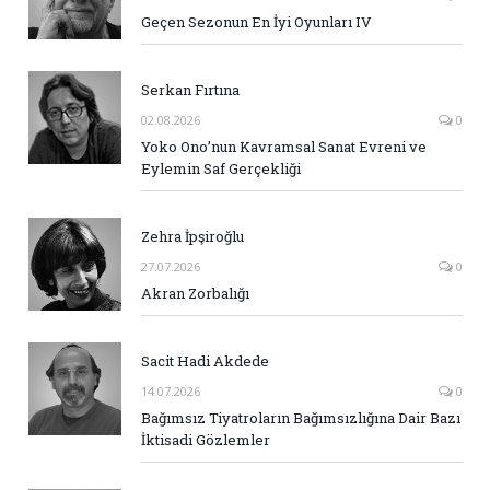
Geçen Sezonun En İyi Oyunları IV
Serkan Fırtına
02.08.2026
0
Yoko Ono’nun Kavramsal Sanat Evreni ve
Eylemin Saf Gerçekliği
Zehra İpşiroğlu
27.07.2026
0
Akran Zorbalığı
Sacit Hadi Akdede
14.07.2026
0
Bağımsız Tiyatroların Bağımsızlığına Dair Bazı
İktisadi Gözlemler