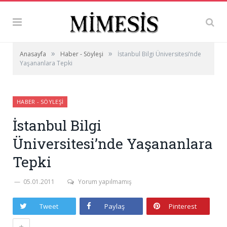
»
»
Anasayfa
Haber - Söyleşi
İstanbul Bilgi Üniversitesi’nde
Yaşananlara Tepki
HABER - SÖYLEŞI
İstanbul Bilgi
Üniversitesi’nde Yaşananlara
Tepki
05.01.2011
Yorum yapılmamış
Tweet
Paylaş
Pinterest
+