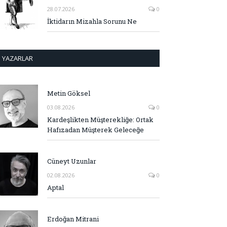
28.07.2026
0
İktidarın Mizahla Sorunu Ne
YAZARLAR
Metin Göksel
03.08.2026
0
Kardeşlikten Müşterekliğe: Ortak
Hafızadan Müşterek Geleceğe
Cüneyt Uzunlar
02.08.2026
0
Aptal
Erdoğan Mitrani