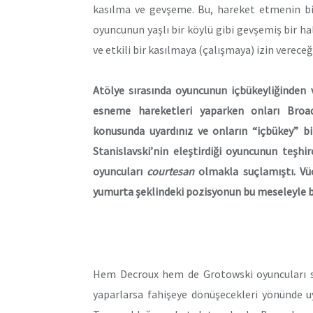
kasılma ve gevşeme. Bu, hareket etmenin bili
oyuncunun yaşlı bir köylü gibi gevşemiş bir h
ve etkili bir kasılmaya (çalışmaya) izin vereceğ
Atölye sırasında oyuncunun içbükeyliğinden v
esneme hareketleri yaparken onları Broad
konusunda uyardınız ve onların “içbükey” bi
Stanislavski’nin eleştirdiği oyuncunun teşhirc
oyuncuları
courtesan
olmakla suçlamıştı. Vücu
yumurta şeklindeki pozisyonun bu meseleyle bir
Hem Decroux hem de Grotowski oyuncuları se
yaparlarsa fahişeye dönüşecekleri yönünde uyar