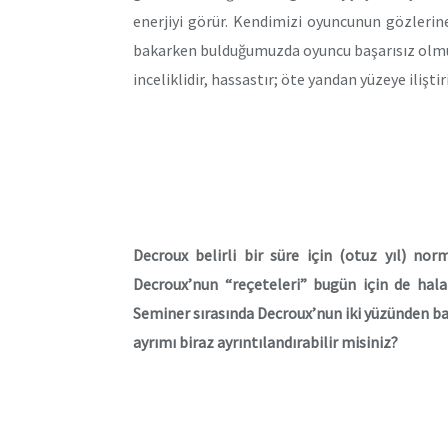
enerjiyi görür. Kendimizi oyuncunun gözlerin
bakarken bulduğumuzda oyuncu başarısız olmuş
inceliklidir, hassastır; öte yandan yüzeye ilişti
Decroux belirli bir süre için (otuz yıl) n
Decroux’nun “reçeteleri” bugün için de hala
Seminer sırasında Decroux’nun iki yüzünden ba
ayrımı biraz ayrıntılandırabilir misiniz?