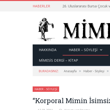
HABERLER
26. Uluslararası Bursa Çocuk v
HAKKINDA
HABER – SÖYLEŞI
MİMESİS DERGİ – KİTAP
»
»
BURADASINIZ:
Anasayfa
Haber - Söyleşi
HABER - SÖYLEŞI
“Korporal Mimin İsimsi