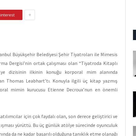
+
interest
anbul Büyükşehir Belediyesi Şehir Tiyatroları ile Mimesis
ırma Dergisi’nin ortak çalışması olan “Tiyatroda Kitaplı
lye dizisinin ilkinin konuğu korporal mim alanında
nan Thomas Leabhart’tı. Konuyla ilgili üç kitap yazmış
oral mimin kurucusu Etienne Decroux’nun en önemli
tılımcılar için çok faydalı olan, son derece geliştirici ve
alışması yürüttü. Bu üç günlük atölye sürecinde oyunculuk
anında da ne kadar başarılı olduğuna tanıklık etme olanağı