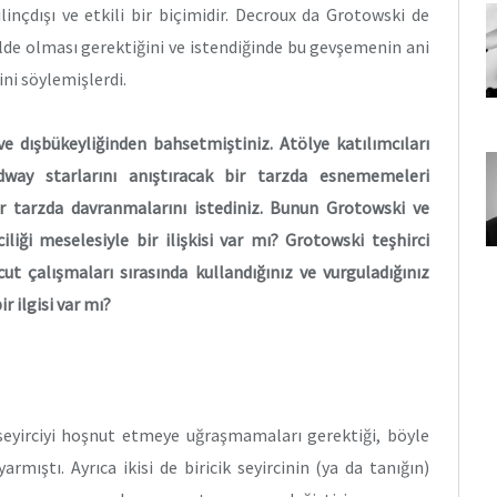
nçdışı ve etkili bir biçimidir. Decroux da Grotowski de
alde olması gerektiğini ve istendiğinde bu gevşemenin ani
ini söylemişlerdi.
e dışbükeyliğinden bahsetmiştiniz. Atölye katılımcıları
way starlarını anıştıracak bir tarzda esnememeleri
r tarzda davranmalarını istediniz. Bunun Grotowski ve
iliği meselesiyle bir ilişkisi var mı? Grotowski teşhirci
t çalışmaları sırasında kullandığınız ve vurguladığınız
 ilgisi var mı?
yirciyi hoşnut etmeye uğraşmamaları gerektiği, böyle
mıştı. Ayrıca ikisi de biricik seyircinin (ya da tanığın)