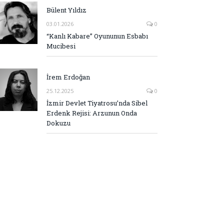
Bülent Yıldız
03.01.2026
0
“Kanlı Kabare” Oyununun Esbabı
Mucibesi
İrem Erdoğan
25.12.2025
0
İzmir Devlet Tiyatrosu’nda Sibel
Erdenk Rejisi: Arzunun Onda
Dokuzu