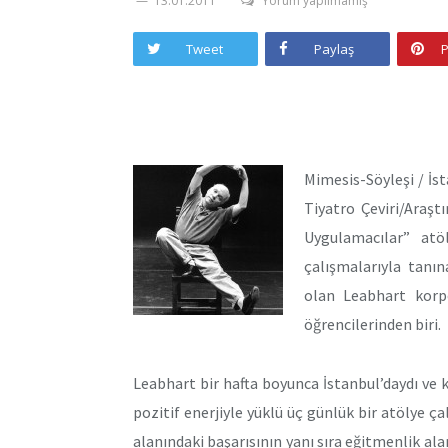
13.01.2011
Yorum yapılmamış
Tweet
Paylaş
P
Mimesis-Söyleşi / İst
Tiyatro Çeviri/Araşt
Uygulamacılar” atö
çalışmalarıyla tanı
olan Leabhart korp
öğrencilerinden biri.
Leabhart bir hafta boyunca İstanbul’daydı ve ka
pozitif enerjiyle yüklü üç günlük bir atölye ç
alanındaki başarısının yanı sıra eğitmenlik al