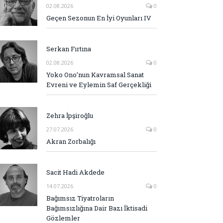
02.08.2026
0
Geçen Sezonun En İyi Oyunları IV
Serkan Fırtına
02.08.2026
0
Yoko Ono’nun Kavramsal Sanat
Evreni ve Eylemin Saf Gerçekliği
Zehra İpşiroğlu
27.07.2026
0
Akran Zorbalığı
Sacit Hadi Akdede
14.07.2026
0
Bağımsız Tiyatroların
Bağımsızlığına Dair Bazı İktisadi
Gözlemler