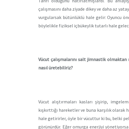
Tanrı olduğunu hatırlatmışlardı. Bu anlay
çalışmasını daha ziyade dikey ve daha az yatay
vurgularsak bütünlüklü hale gelir: Oyuncu önc
böylelikle fiziksel içbükeylik tutarlı hale gelec
Vücut çalışmalarını salt jimnastik olmaktan n
nasıl üretebiliriz?
Vücut alıştırmaları kasları şişirip, imgele
kışkırttığı hareketler ve buna karşılık olarak 
hale getirirler, öyle bir vücuttur ki bu, belki 
görünürdür. Eğer omurga enerjiyi yönetiyorsa