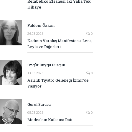
Rembetiko Efsanesi: İki Yaka Tek
Hikaye
Fuldem Özkan
26.03.2026
0
Kadının Varoluş Manifestosu: Lena,
Leyla ve Diğerleri
Özgür Duygu Durgun
13.03.2026
0
Asırlık Tiyatro Geleneği İzmir’de
Yaşıyor
Gürel Sürücü
05.03.2026
0
Medea’nın Kafasına Dair