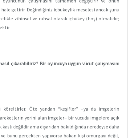
ış oyuncunun çalışmasını tamamen değiştirir ve onun
 hale getirir. Değindiğiniz içbükeylik meselesi ancak şunu
elikle zihinsel ve ruhsal olarak içbükey (boş) olmalıdır;
ektir.
asıl çıkarabiliriz? Bir oyuncuya uygun vücut çalışmasını
mi köreltirler. Öte yandan “keşifler” –ya da imgelerin
hareketlerin yerini alan imgeler– bir vücudu imgelere açık
pek kaslı değildir ama dışarıdan bakıldığında neredeyse daha
 ve bunu gerçekten yapıyorsa bakan kişi omurgayı değil,