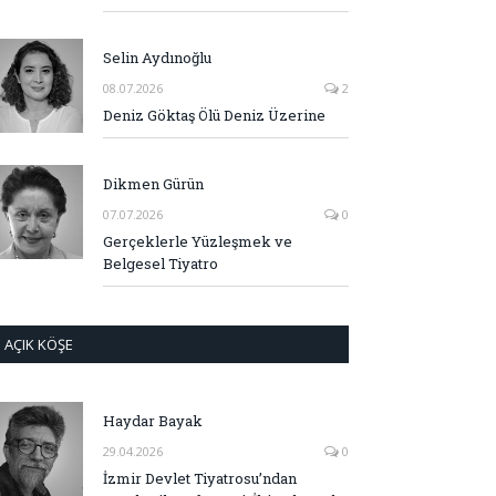
Selin Aydınoğlu
08.07.2026
2
Deniz Göktaş Ölü Deniz Üzerine
Dikmen Gürün
07.07.2026
0
Gerçeklerle Yüzleşmek ve
Belgesel Tiyatro
AÇIK KÖŞE
Haydar Bayak
29.04.2026
0
İzmir Devlet Tiyatrosu’ndan