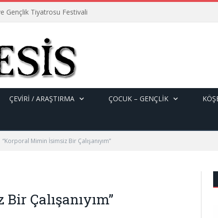
e Gençlik Tiyatrosu Festivali
ÇEVİRİ / ARAŞTIRMA
ÇOCUK – GENÇLIK
KÖŞE
“Korporal Mimin İsimsiz Bir Çalışanıyım”
z Bir Çalışanıyım”