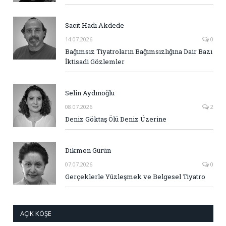
Sacit Hadi Akdede
14.07.2026
0
Bağımsız Tiyatroların Bağımsızlığına Dair Bazı
İktisadi Gözlemler
Selin Aydınoğlu
08.07.2026
2
Deniz Göktaş Ölü Deniz Üzerine
Dikmen Gürün
07.07.2026
0
Gerçeklerle Yüzleşmek ve Belgesel Tiyatro
AÇIK KÖŞE