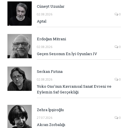
Cüneyt Uzunlar
02.08.2026
0
Aptal
Erdoğan Mitrani
02.08.2026
0
Geçen Sezonun En İyi Oyunları IV
Serkan Fırtına
02.08.2026
0
Yoko Ono’nun Kavramsal Sanat Evreni ve
Eylemin Saf Gerçekliği
Zehra İpşiroğlu
27.07.2026
0
Akran Zorbalığı