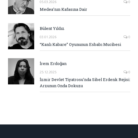
05.03.2026
0
Medea’nın Kafasına Dair
Bülent Yıldız
03.01.2026
0
“Kanlı Kabare” Oyununun Esbabı Mucibesi
İrem Erdoğan
25.12.2025
0
İzmir Devlet Tiyatrosu’nda Sibel Erdenk Rejisi:
Arzunun Onda Dokuzu