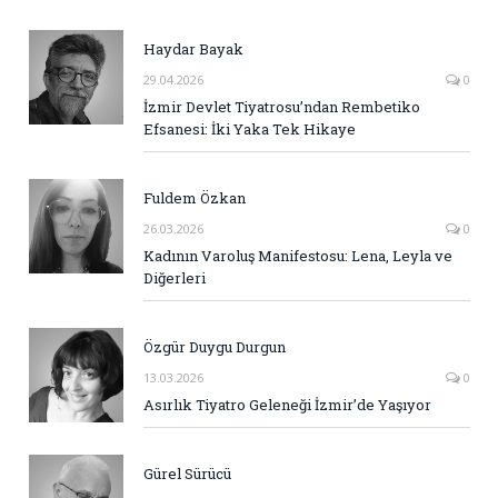
Haydar Bayak
29.04.2026
0
İzmir Devlet Tiyatrosu’ndan Rembetiko
Efsanesi: İki Yaka Tek Hikaye
Fuldem Özkan
26.03.2026
0
Kadının Varoluş Manifestosu: Lena, Leyla ve
Diğerleri
Özgür Duygu Durgun
13.03.2026
0
Asırlık Tiyatro Geleneği İzmir’de Yaşıyor
Gürel Sürücü