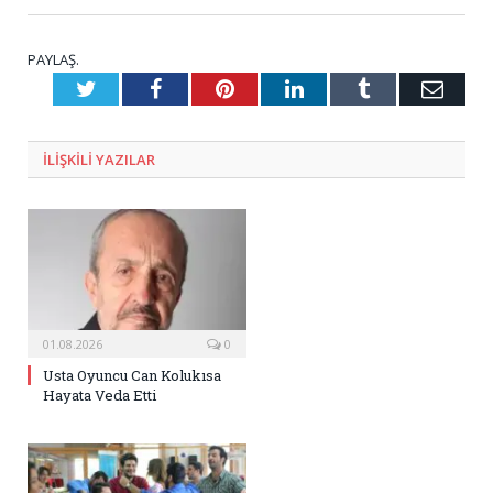
PAYLAŞ.
Twitter
Facebook
Pinterest
LinkedIn
Tumblr
E-
Posta
ILIŞKILI
YAZILAR
01.08.2026
0
Usta Oyuncu Can Kolukısa
Hayata Veda Etti