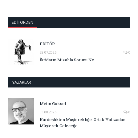
EDITÖRDEN
EDİTÖR
28.07.2026
0
İktidarın Mizahla Sorunu Ne
YAZARLAR
Metin Göksel
03.08.2026
0
Kardeşlikten Müşterekliğe: Ortak Hafızadan
Müşterek Geleceğe