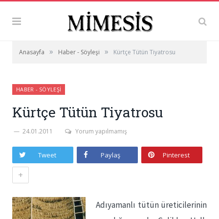
»
»
Anasayfa
Haber - Söyleşi
Kürtçe Tütün Tiyatrosu
HABER - SÖYLEŞI
Kürtçe Tütün Tiyatrosu
24.01.2011
Yorum yapılmamış
Tweet
Paylaş
Pinterest
+
Adıyamanlı tütün üreticilerinin