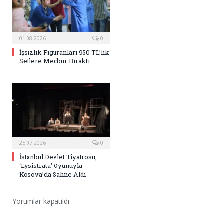
01.08.2026
0
İşsizlik Figüranları 950 TL’lik
Setlere Mecbur Bıraktı
25.07.2026
0
İstanbul Devlet Tiyatrosu,
‘Lysistrata’ Oyunuyla
Kosova’da Sahne Aldı
Yorumlar kapatıldı.